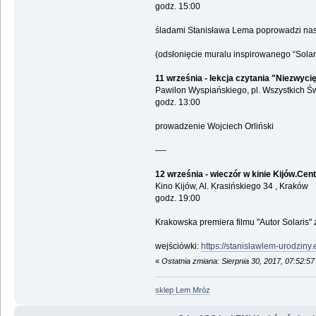
godz. 15:00
śladami Stanisława Lema poprowadzi nas 
(odsłonięcie muralu inspirowanego “Solar
11 września - lekcja czytania "Niezwyc
Pawilon Wyspiańskiego, pl. Wszystkich Ś
godz. 13:00
prowadzenie Wojciech Orliński
—-
12 września - wieczór w kinie Kijów.Cen
Kino Kijów, Al. Krasińskiego 34 , Kraków
godz. 19:00
Krakowska premiera filmu "Autor Solaris"
wejściówki:
https://stanislawlem-urodziny.
«
Ostatnia zmiana: Sierpnia 30, 2017, 07:52:5
sklep Lem Mróz