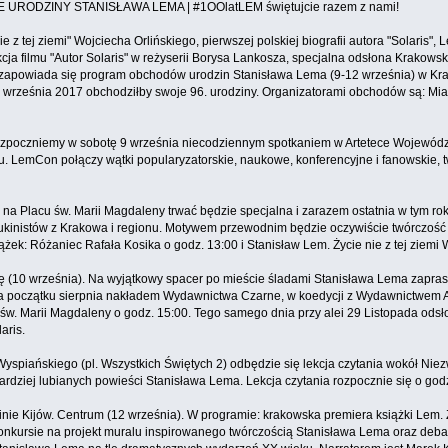
 URODZINY STANISŁAWA LEMA | #1OOlatLEM świętujcie razem z nami!
 z tej ziemi" Wojciecha Orlińskiego, pierwszej polskiej biografii autora "Solaris"
cja filmu "Autor Solaris" w reżyserii Borysa Lankosza, specjalna odsłona Krakows
zapowiada się program obchodów urodzin Stanisława Lema (9-12 września) w Krakow
2 września 2017 obchodziłby swoje 96. urodziny. Organizatorami obchodów są: Mi
rozpoczniemy w sobotę 9 września niecodziennym spotkaniem w Artetece Wojewódzkiej
u. LemCon połączy wątki popularyzatorskie, naukowe, konferencyjne i fanowskie, t
na Placu św. Marii Magdaleny trwać będzie specjalna i zarazem ostatnia w tym ro
 bukinistów z Krakowa i regionu. Motywem przewodnim będzie oczywiście twórczoś
ek: Różaniec Rafała Kosika o godz. 13:00 i Stanisław Lem. Życie nie z tej ziemi 
 (10 września). Na wyjątkowy spacer po mieście śladami Stanisława Lema zaprasza 
 na początku sierpnia nakładem Wydawnictwa Czarne, w koedycji z Wydawnictwem A
w. Marii Magdaleny o godz. 15:00. Tego samego dnia przy alei 29 Listopada odsło
aris.
Wyspiańskiego (pl. Wszystkich Świętych 2) odbędzie się lekcja czytania wokół Nie
jbardziej lubianych powieści Stanisława Lema. Lekcja czytania rozpocznie się o godz
e Kijów. Centrum (12 września). W programie: krakowska premiera książki Lem. Życi
kursie na projekt muralu inspirowanego twórczością Stanisława Lema oraz debata