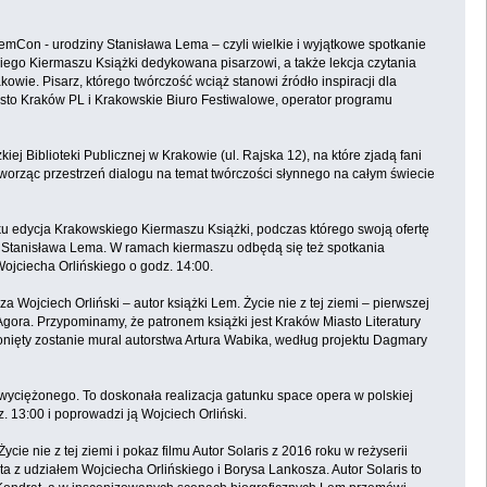
, LemCon - urodziny Stanisława Lema – czyli wielkie i wyjątkowe spotkanie
kiego Kiermaszu Książki dedykowana pisarzowi, a także lekcja czytania
ie. Pisarz, którego twórczość wciąż stanowi źródło inspiracji dla
asto Kraków PL i Krakowskie Biuro Festiwalowe, operator programu
 Biblioteki Publicznej w Krakowie (ul. Rajska 12), na które zjadą fani
worząc przestrzeń dialogu na temat twórczości słynnego na całym świecie
ku edycja Krakowskiego Kiermaszu Książki, podczas którego swoją ofertę
ć Stanisława Lema. W ramach kiermaszu odbędą się też spotkania
Wojciecha Orlińskiego o godz. 14:00.
Wojciech Orliński – autor książki Lem. Życie nie z tej ziemi – pierwszej
gora. Przypominamy, że patronem książki jest Kraków Miasto Literatury
nięty zostanie mural autorstwa Artura Wabika, według projektu Dagmary
zwyciężonego. To doskonała realizacja gatunku space opera w polskiej
. 13:00 i poprowadzi ją Wojciech Orliński.
e nie z tej ziemi i pokaz filmu Autor Solaris z 2016 roku w reżyserii
 z udziałem Wojciecha Orlińskiego i Borysa Lankosza. Autor Solaris to