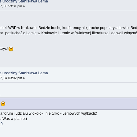
e urodziny Stanisława Lema
7, 03:53:31 pm »
eteki WBP w Krakowie. Będzie trochę konferencyjnie, trochę popularyzatorsko. B
ma, posłuchać o Lemie w Krakowie i Lemie w światowej literaturze i do woli wtrąc
czyć!
e urodziny Stanisława Lema
7, 04:03:02 pm »
m
!
 forum i udziału w około- i nie tylko - Lemowych wątkach:)
 u Was w planie:)
.0