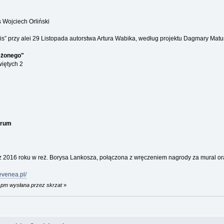
Wojciech Orliński
is” przy alei 29 Listopada autorstwa Artura Wabika, według projektu Dagmary Matu
iężonego"
więtych 2
trum
 z 2016 roku w reż. Borysa Lankosza, połączona z wręczeniem nagrody za mural or
evenea.pl/
7 pm wysłana przez skrzat
»