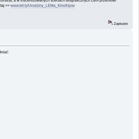
 Kondrat, a w inscenizowanych scenach biograficznych Lem przemówi
taj >>
www.bit.ly/Urodziny_LEMa_KinoKijow
Zapisane
łniać: