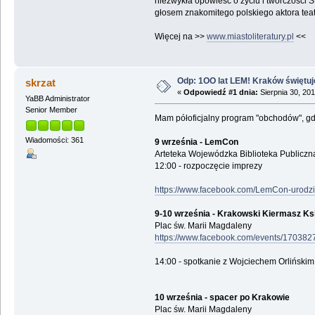
niezwykła opowieść o życiu i twórczości
głosem znakomitego polskiego aktora tea
Więcej na >>
www.miastoliteratury.pl
<<
Odp: 1OO lat LEM! Kraków świętuj
skrzat
«
Odpowiedź #1 dnia:
Sierpnia 30, 201
YaBB Administrator
Senior Member
Mam półoficjalny program "obchodów", gdy
Wiadomości: 361
9 września - LemCon
Arteteka Wojewódzka Biblioteka Publiczna
12:00 - rozpoczęcie imprezy
https://www.facebook.com/LemCon-uro
9-10 września - Krakowski Kiermasz Ks
Plac św. Marii Magdaleny
https://www.facebook.com/events/17038
14:00 - spotkanie z Wojciechem Orlińskim, 
10 września - spacer po Krakowie
Plac św. Marii Magdaleny