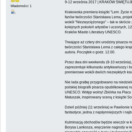
9-12 września 2017 | KRAKÓW ŚWIĘTUJE
Wiadomości: 1
Krakowska premiera książki "Lem. Życie nie
fanów twórczości Stanisława Lema, projek
wokół "Niezwyciężonego" – tak w skrócie 
kolejnych pokoleń artystów i uczonych, 1
Kraków Miasto Literatury UNESCO.
Trwające aż cztery dni urodziny pisarza 
twórczości Stanisława Lema z całego kraj
autora. Początek o godz. 12.00.
Przez dwa dni weekendu (9-10 września), 
zaprezentuje kilkunastu antykwariuszy i
premierowe wokół dwóch niezwykłych książ
Nie lada gratkę przygotowano na niedzielę
polskiej biografii pisarza opublikowanej
UNESCO. Wstęp wolny! Zbiórka na Placu ś
Matuszak, inspirowany sceną z książki Sol
Dzień później (11 września) w Pawilonie 
fantastyce, jedna z najsłynniejszych i na
Kulminacją obchodów będzie wieczór w kini
Borysa Lankosza, wręczenie nagrody w kon