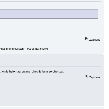
Zapisane
w naszych umysłach" - Marek Baraniecki
 A nie było nagrywane, chętnie bym se obejrzał.
Zapisane