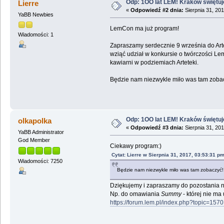
Odp: 1OO lat LEM! Kraków świętuj
Lierre
«
Odpowiedź #2 dnia:
Sierpnia 31, 201
YaBB Newbies
LemCon ma już program!
Wiadomości: 1
Zapraszamy serdecznie 9 września do Art
wziąć udział w konkursie o twórczości Le
kawiarni w podziemiach Arteteki.
Będzie nam niezwykle miło was tam zoba
Odp: 1OO lat LEM! Kraków świętuj
olkapolka
«
Odpowiedź #3 dnia:
Sierpnia 31, 201
YaBB Administrator
God Member
Ciekawy program:)
Cytat: Lierre w Sierpnia 31, 2017, 03:53:31 p
Wiadomości: 7250
Będzie nam niezwykle miło was tam zobaczyć
Dziękujemy i zapraszamy do pozostania na
Np. do omawiania
Summy
- której nie ma
https://forum.lem.pl/index.php?topic=1570