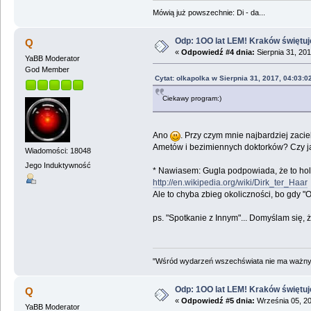
Mówią już powszechnie: Di - da...
Odp: 1OO lat LEM! Kraków świętuj
Q
«
Odpowiedź #4 dnia:
Sierpnia 31, 201
YaBB Moderator
God Member
Cytat: olkapolka w Sierpnia 31, 2017, 04:03:0
Ciekawy program:)
Ano
. Przy czym mnie najbardziej zaci
Ametów i bezimiennych doktorków? Czy ja
Wiadomości: 18048
Jego Induktywność
* Nawiasem: Gugla podpowiada, że to hole
http://en.wikipedia.org/wiki/Dirk_ter_Haar
Ale to chyba zbieg okoliczności, bo gdy "O
ps. "Spotkanie z Innym"... Domyślam się,
"Wśród wydarzeń wszechświata nie ma ważnych
Odp: 1OO lat LEM! Kraków świętuj
Q
«
Odpowiedź #5 dnia:
Września 05, 20
YaBB Moderator