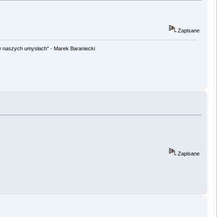
Zapisane
w naszych umysłach" - Marek Baraniecki
Zapisane