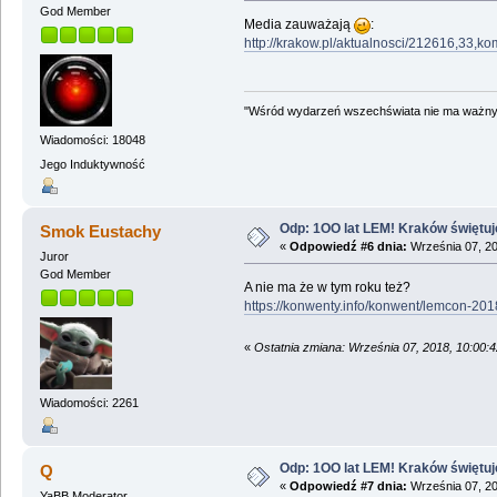
God Member
Media zauważają
:
http://krakow.pl/aktualnosci/212616,33,
"Wśród wydarzeń wszechświata nie ma ważnych
Wiadomości: 18048
Jego Induktywność
Odp: 1OO lat LEM! Kraków świętuj
Smok Eustachy
«
Odpowiedź #6 dnia:
Września 07, 20
Juror
God Member
A nie ma że w tym roku też?
https://konwenty.info/konwent/lemcon-201
«
Ostatnia zmiana: Września 07, 2018, 10:00
Wiadomości: 2261
Odp: 1OO lat LEM! Kraków świętuj
Q
«
Odpowiedź #7 dnia:
Września 07, 20
YaBB Moderator