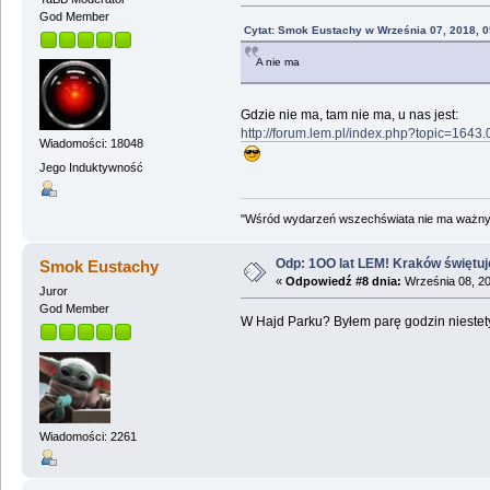
God Member
Cytat: Smok Eustachy w Września 07, 2018, 
A nie ma
Gdzie nie ma, tam nie ma, u nas jest:
http://forum.lem.pl/index.php?topic=1643.
Wiadomości: 18048
Jego Induktywność
"Wśród wydarzeń wszechświata nie ma ważnych
Odp: 1OO lat LEM! Kraków świętuj
Smok Eustachy
«
Odpowiedź #8 dnia:
Września 08, 20
Juror
God Member
W Hajd Parku? Byłem parę godzin niestety
Wiadomości: 2261