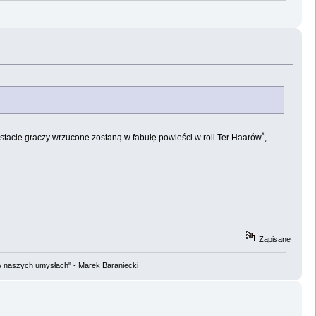
*
ostacie graczy wrzucone zostaną w fabułę powieści w roli Ter Haarów
,
Zapisane
w naszych umysłach" - Marek Baraniecki