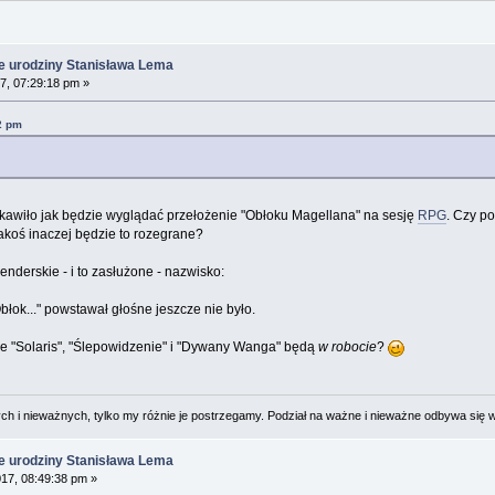
e urodziny Stanisława Lema
7, 07:29:18 pm »
2 pm
ekawiło jak będzie wyglądać przełożenie "Obłoku Magellana" na sesję
RPG
. Czy p
koś inaczej będzie to rozegrane?
nderskie - i to zasłużone - nazwisko:
błok..." powstawał głośne jeszcze nie było.
 że "Solaris", "Ślepowidzenie" i "Dywany Wanga" będą
w robocie
?
 i nieważnych, tylko my różnie je postrzegamy. Podział na ważne i nieważne odbywa się 
e urodziny Stanisława Lema
17, 08:49:38 pm »