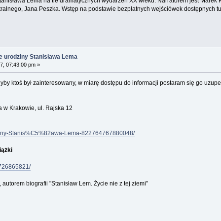
 Stanisława Lema na tle dramatycznych wydarzeń XX wieku. Narratorem jest Marek
tralnego, Jana Peszka. Wstęp na podstawie bezpłatnych wejściówek dostępnych tu
e urodziny Stanisława Lema
7, 07:43:00 pm »
by ktoś był zainteresowany, w miarę dostępu do informacji postaram się go uzupe
 w Krakowie, ul. Rajska 12
dziny-Stanis%C5%82awa-Lema-822764767880048/
iążki
2726865821/
autorem biografii "Stanisław Lem. Życie nie z tej ziemi”