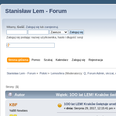
Stanisław Lem - Forum
Witamy,
Gość
.
Zaloguj się
lub
zarejestruj
.
Zaloguj się podając nazwę użytkownika, hasło i długość sesji
Strona główna
Pomoc
Szukaj
Kalendarz
Zaloguj się
Rejestracja
Stanisław Lem - Forum
»
Polski
»
Lemosfera
(Moderatorzy:
Q
,
Forum Admin
,
skrzat
,
Strony: [
1
]
Autor
Wątek: 1OO lat LEM! Kraków świę
1OO lat LEM! Kraków świętuje uro
KBF
«
dnia:
Sierpnia 29, 2017, 12:15:41 pm »
YaBB Newbies