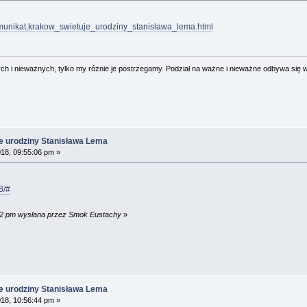
komunikat,krakow_swietuje_urodziny_stanislawa_lema.html
 i nieważnych, tylko my różnie je postrzegamy. Podział na ważne i nieważne odbywa się 
e urodziny Stanisława Lema
18, 09:55:06 pm »
8/#
:42 pm wysłana przez Smok Eustachy
»
e urodziny Stanisława Lema
18, 10:56:44 pm »