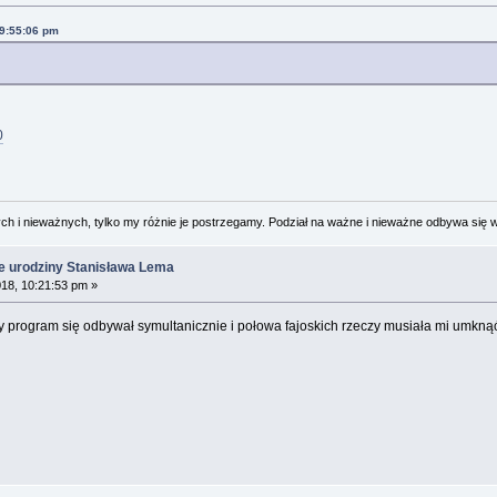
09:55:06 pm
0
 i nieważnych, tylko my różnie je postrzegamy. Podział na ważne i nieważne odbywa się 
e urodziny Stanisława Lema
18, 10:21:53 pm »
 program się odbywał symultanicznie i połowa fajoskich rzeczy musiała mi umknąć.