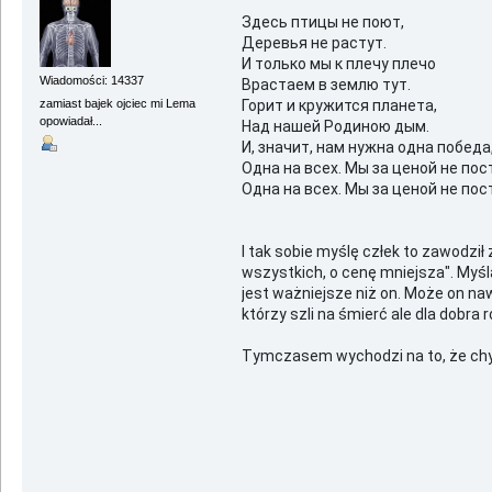
Здесь птицы не поют,
Деревья не растут.
И только мы к плечу плечо
Wiadomości: 14337
Врастаем в землю тут.
zamiast bajek ojciec mi Lema
Горит и кружится планета,
opowiadał...
Hад нашей Родиною дым.
И, значит, нам нужна одна победа
Одна на всех. Мы за ценой не пос
Одна на всех. Мы за ценой не пос
I tak sobie myślę człek to zawodził 
wszystkich, o cenę mniejsza". Myśl
jest ważniejsze niż on. Może on nawe
którzy szli na śmierć ale dla dobra 
Tymczasem wychodzi na to, że chyba 