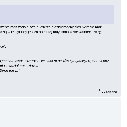
dżentelmen zadaje swojej ofierze niezbyt mocny cios. W razie braku
zią w tej sytuacji jest co najmniej natychmiastowe walnięcie w ryj,
cę".
m poinformował o szerokim wachlarzu ataków hybrydowych, które miały
aniach dezinformacyjnych.
ojusznicy..."
Zapisane