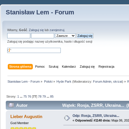
Stanisław Lem - Forum
Witamy,
Gość
.
Zaloguj się
lub
zarejestruj
.
Zaloguj się podając nazwę użytkownika, hasło i długość sesji
Strona główna
Pomoc
Szukaj
Kalendarz
Zaloguj się
Rejestracja
Stanisław Lem - Forum
»
Polski
»
Hyde Park
(Moderatorzy:
Forum Admin
,
skrzat
) »
R
Strony:
1
...
75
76
[
77
]
78
79
...
85
Autor
Wątek: Rosja, ZSRR, Ukraina... (
Odp: Rosja, ZSRR, Ukraina...
Lieber Augustin
«
Odpowiedź #1140 dnia:
Maja 06, 202
God Member