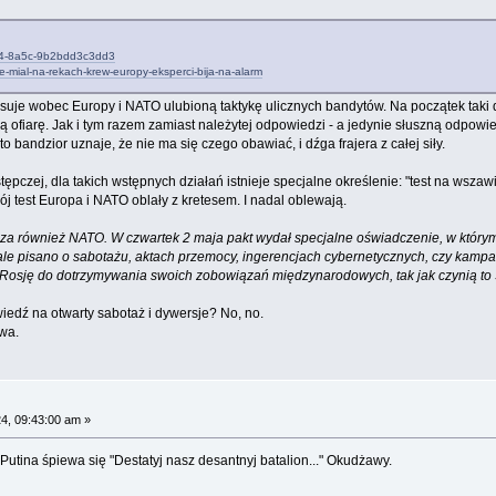
6f4-8a5c-9b2bdd3c3dd3
e-mial-na-rekach-krew-europy-eksperci-bija-na-alarm
osuje wobec Europy i NATO ulubioną taktykę ulicznych bandytów. Na początek taki 
 ofiarę. Jak i tym razem zamiast należytej odpowiedzi - a jedynie słuszną odpowied
 to bandzior uznaje, że nie ma się czego obawiać, i dźga frajera z całej siły.
pczej, dla takich wstępnych działań istnieje specjalne określenie: "test na wszawi
ój test Europa i NATO oblały z kretesem. I nadal oblewają.
za również NATO. W czwartek 2 maja pakt wydał specjalne oświadczenie, w który
iale pisano o sabotażu, aktach przemocy, ingerencjach cybernetycznych, czy kamp
osję do dotrzymywania swoich zobowiązań międzynarodowych, tak jak czynią to S
dź na otwarty sabotaż i dywersje? No, no.
wa.
4, 09:43:00 am »
Putina śpiewa się "Destatyj nasz desantnyj batalion..." Okudżawy.