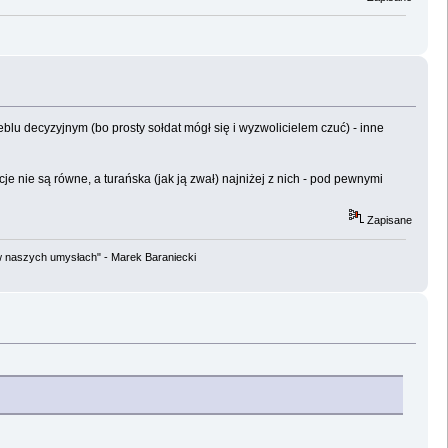
czeblu decyzyjnym (bo prosty sołdat mógł się i wyzwolicielem czuć) - inne
je nie są równe, a turańska (jak ją zwał) najniżej z nich - pod pewnymi
Zapisane
w naszych umysłach" - Marek Baraniecki