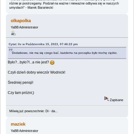
różnie je postrzegamy. Podział na ważne i nieważne odbywa się w naszych
umysłach" - Marek Baraniecki
olkapolka
YaBB Administrator
Cytat: liv w Października 15, 2023, 07:46:22 pm
Dodatkowo, nie ma się czego bać, każdemu na początku było trochę ciężko.
Było?...było?!...a nie jest?
Czyli dzień dobry wieczór Wodnick!
Średniej pensji!
Czy tam próżni;)
Zapisane
Mówią już powszechnie: Di - da...
maziek
YaBB Administrator