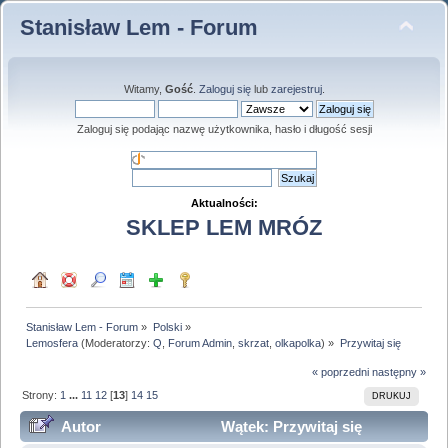
Stanisław Lem - Forum
Witamy,
Gość
.
Zaloguj się
lub
zarejestruj
.
Zaloguj się podając nazwę użytkownika, hasło i długość sesji
Aktualności:
SKLEP LEM MRÓZ
Stanisław Lem - Forum
»
Polski
»
Lemosfera
(Moderatorzy:
Q
,
Forum Admin
,
skrzat
,
olkapolka
) »
Przywitaj się
« poprzedni
następny »
Strony:
1
...
11
12
[
13
]
14
15
DRUKUJ
Autor
Wątek: Przywitaj się