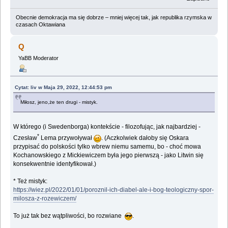
Obecnie demokracja ma się dobrze – mniej więcej tak, jak republika rzymska w
czasach Oktawiana
Q
YaBB Moderator
Cytat: liv w Maja 29, 2022, 12:44:53 pm
Miłosz, jeno,że ten drugi - mistyk.
W którego (i Swedenborga) kontekście - filozofując, jak najbardziej -
*
Czesław
Lema przywoływał
. (Aczkolwiek dałoby się Oskara
przypisać do polskości tylko wbrew niemu samemu, bo - choć mowa
Kochanowskiego z Mickiewiczem była jego pierwszą - jako Litwin się
konsekwentnie identyfikował.)
* Też mistyk:
https://wiez.pl/2022/01/01/poroznil-ich-diabel-ale-i-bog-teologiczny-spor-
milosza-z-rozewiczem/
To już tak bez wątpliwości, bo rozwiane
.