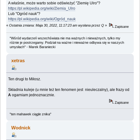
A właśnie, może warto sobie odświeżyć "Ziemię Ulro"?
https://pl.wikipedia.org/wiki/Ziemia_Ulro
Lub "Ogród nauk"?
https://pl.wikipedia.org/wiki/Ogród_nauk
«
Ostatnia zmiana: Maja 30, 2022, 11:17:23 am wysłana przez Q
»
Zapisane
"Wśród wydarzeń wszechświata nie ma ważnych i nieważnych, tylko my
różnie je postrzegamy. Podział na ważne i nieważne odbywa się w naszych
umysłach" - Marek Baraniecki
xetras
Ten drugi to Miłosz.
Składnia kuleje (u mnie też ten fenomen jest nieuleczalny), ale frazy od
A
ogarniam jednoznacznie.
Zapisane
"ten mahawek ciągle znika"
Wodnick