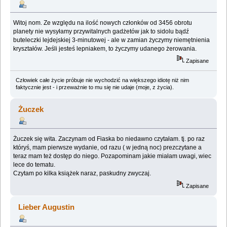
Witoj nom. Ze względu na ilość nowych członków od 3456 obrotu
planety nie wysyłamy przywitalnych gadżetów jak to sidolu bądź
buteleczki lejdejskiej 3-minutowej - ale w zamian życzymy niemętnienia
kryształów. Jeśli jesteś lepniakem, to życzymy udanego żerowania.
Zapisane
Człowiek całe życie próbuje nie wychodzić na większego idiotę niż nim
faktycznie jest - i przeważnie to mu się nie udaje (moje, z życia).
Żuczek
Żuczek się wita. Zaczynam od Fiaska bo niedawno czytałam. tj. po raz
któryś, mam pierwsze wydanie, od razu ( w jedną noc) prezczytane a
teraz mam też dostęp do niego. Pozapominam jakie miałam uwagi, wiec
lece do tematu.
Czytam po kilka książek naraz, paskudny zwyczaj.
Zapisane
Lieber Augustin