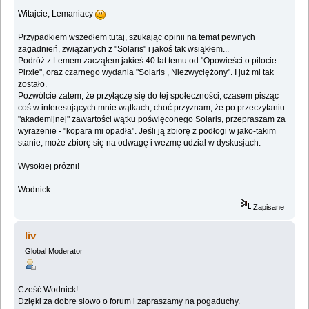
Witajcie, Lemaniacy
Przypadkiem wszedłem tutaj, szukając opinii na temat pewnych
zagadnień, związanych z "Solaris" i jakoś tak wsiąkłem...
Podróż z Lemem zacząłem jakieś 40 lat temu od "Opowieści o pilocie
Pirxie", oraz czarnego wydania "Solaris , Niezwyciężony". I już mi tak
zostało.
Pozwólcie zatem, że przyłączę się do tej społeczności, czasem pisząc
coś w interesujących mnie wątkach, choć przyznam, że po przeczytaniu
"akademijnej" zawartości wątku poświęconego Solaris, przepraszam za
wyrażenie - "kopara mi opadła". Jeśli ją zbiorę z podłogi w jako-takim
stanie, może zbiorę się na odwagę i wezmę udział w dyskusjach.
Wysokiej próżni!
Wodnick
Zapisane
liv
Global Moderator
Cześć Wodnick!
Dzięki za dobre słowo o forum i zapraszamy na pogaduchy.