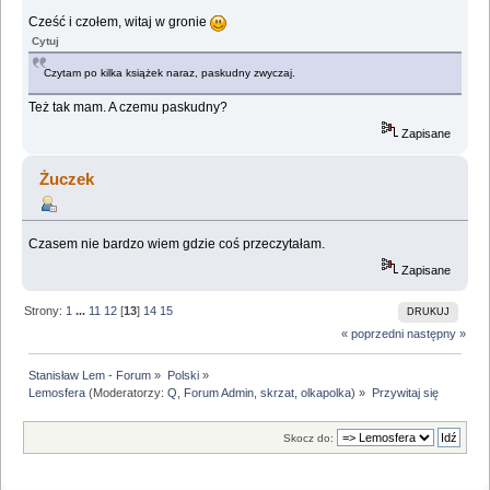
Cześć i czołem, witaj w gronie
Cytuj
Czytam po kilka książek naraz, paskudny zwyczaj.
Też tak mam. A czemu paskudny?
Zapisane
Żuczek
Czasem nie bardzo wiem gdzie coś przeczytałam.
Zapisane
Strony:
1
...
11
12
[
13
]
14
15
DRUKUJ
« poprzedni
następny »
Stanisław Lem - Forum
»
Polski
»
Lemosfera
(Moderatorzy:
Q
,
Forum Admin
,
skrzat
,
olkapolka
) »
Przywitaj się
Skocz do: