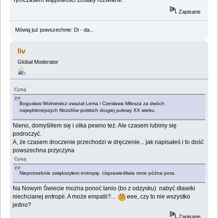
Zapisane
Mówią już powszechnie: Di - da...
liv
Global Moderator
Cytuj
Bogusław Wolniewicz uważał Lema i Czesława Miłosza za dwóch
najwybitniejszych filozofów polskich drugiej połowy XX wieku.
Nieno, domyśliłem się i olka pewno też. Ale czasem lubimy się
podroczyć.
A, że czasem droczenie przechodzi w dręczenie... jak napisałeś i to dość
powszechna przyczyna
Cytuj
Niepotrzebnie zwiększyłem entropię. Usprawiedliwia mnie późna pora.
Na Nowym Świecie można ponoć tanio (bo z odzysku) nabyć dławiki
niechcianej entropii. A może empatii?...
eee, czy to nie wszystko
jedno?
Zapisane