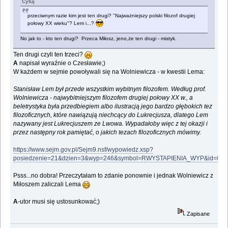
Cytuj
przeciwnym razie kim jest ten drugi? "Najważniejszy polski filozof drugiej
połowy XX wieku"? Lem i...?
No jak to - kto ten drugi? Przeca Miłosz, jeno,że ten drugi - mistyk.
Ten drugi czyli ten trzeci?
A
napisał wyraźnie o Czesławie;)
W każdem w sejmie powoływali się na Wolniewicza - w kwestii Lema:
Stanisław Lem był przede wszystkim wybitnym filozofem. Według prof.
Wolniewicza - najwybitniejszym filozofem drugiej połowy XX w., a
beletrystyka była przedbiegiem albo ilustracją jego bardzo głębokich tez
filozoficznych, które nawiązują niechcący do Lukrecjusza, dlatego Lem
nazywany jest Lukrecjuszem ze Lwowa. Wypadałoby więc z tej okazji i
przez następny rok pamiętać, o jakich tezach filozoficznych mówimy.
https://www.sejm.gov.pl/Sejm9.nsf/wypowiedz.xsp?
posiedzenie=21&dzien=3&wyp=246&symbol=RWYSTAPIENIA_WYP&id=021
Psss...no dobra! Przeczytałam to zdanie ponownie i jednak Wolniewicz z
Miłoszem zaliczali Lema
A
-utor musi się ustosunkować;)
Zapisane