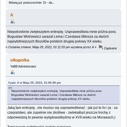
Mówią już powszechnie: Di - da...
A
Niepotrzebnie zwiększyłem entropię. Usprawiedliwia mnie późna pora.
Bogusław Wolniewicz uważał Lema i Czesława Miłosza za dwóch
najwybitniejszych filozofów polskich drugiej połowy XX wieku.
«
Ostatnia zmiana: Maja 29, 2022, 01:11:55 pm wysłana przez A
»
Zapisane
olkapolka
YaBB Administrator
Cytat: A w Maja 29, 2022, 01:06:48 pm
Niepotrzebnie zwiększyłem entropię. Usprawiedliwia mnie późna pora.
Bogusław Wolniewicz uważał Lema i Czesława Miłosza za dwóch
najwybitniejszych filozofów polskich drugiej połowy XX wieku.
Jaką tam entropię...nie musisz się usprawiedliwiać - jak już to liv i ja - za
czepialstwo, ale zupełnie nie złośliwe - zwlekałbyś jeszcze trochę z
odpowiedzią to pewnie wylądowalibyśmy w XVII wieku na Morawach;)
Tymczasem wątpliwości zostały rozwiane.