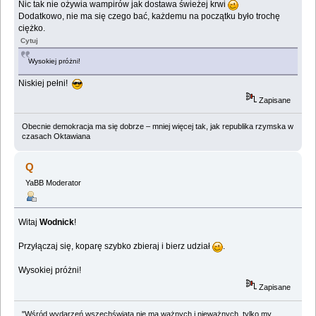
Nic tak nie ożywia wampirów jak dostawa świeżej krwi
Dodatkowo, nie ma się czego bać, każdemu na początku było trochę
ciężko.
Cytuj
Wysokiej próżni!
Niskiej pełni!
Zapisane
Obecnie demokracja ma się dobrze – mniej więcej tak, jak republika rzymska w
czasach Oktawiana
Q
YaBB Moderator
Witaj
Wodnick
!
Przyłączaj się, koparę szybko zbieraj i bierz udział
.
Wysokiej próżni!
Zapisane
"Wśród wydarzeń wszechświata nie ma ważnych i nieważnych, tylko my