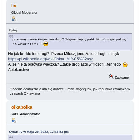
(Przeczytany 769558 razy)
liv
Global Moderator
Cytuj
przeciwnym razie kim jest ten drugi? "Najważniejszy polski filozof drugiej połowy
XX wieku"? Lem i...?
No jak to - kto ten drugi? Przeca Miłosz, jeno,że ten drugi - mistyk.
https://pl.wikipedia.org/wiki/Oskar_Mi%C5%82osz
A, że nie ta połówka wieczka? ...takie drobiazgi w filozofii...ten tego
Aptekarstwo
Zapisane
Obecnie demokracja ma się dobrze – mniej więcej tak, jak republika rzymska w
czasach Oktawiana
olkapolka
YaBB Administrator
Cytat: liv w Maja 29, 2022, 12:44:53 pm