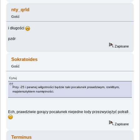
nty_qrld
Gość
i długości
pzdr
Zapisane
Sokratoides
Gość
Cytuj
Przy -25 i pewnej wilgotności będzie taki pocałunek prawdziwym, rzekłbym,
majstersztykiem namiętności.
Ech, prawdziwie gorący pocałunek niejedne lody przezwyciężyć potrafi .
Zapisane
Terminus