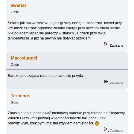
początkującego (Przeczytany 58652 razy)
awariat
Gość
Solaris jak nazwa wskazuje jest grzany energia sloneczna, nawet przy
-25 moze czerpac ogromne zasoby energii przy bezchmurnym niebie.
Nie polecam lapac sie poreczy w starych Jelczach przy takiej
temperaturze, a juz na pewno nie dotykac jezykiem.
Zapisane
Macrofungel
Gość
Bardzo pouczająca rada, na pewno się przyda.
Zapisane
Terminus
Gość
Znacznie lepiej pocałować metalową barierkę przy kolejce na Kasprowy
Wierch ! Przy -25 i pewnej wilgotności będzie taki pocałunek
prawdziwym, rzekłbym, majstersztykiem namiętności.
Zapisane