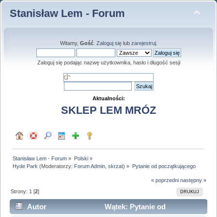
Stanisław Lem - Forum
Witamy,
Gość
.
Zaloguj się
lub
zarejestruj
.
Zaloguj się podając nazwę użytkownika, hasło i długość sesji
Aktualności:
SKLEP LEM MRÓZ
Stanisław Lem - Forum
»
Polski
»
Hyde Park
(Moderatorzy:
Forum Admin
,
skrzat
) »
Pytanie od początkującego
« poprzedni
następny »
Strony:
1
[
2
]
DRUKUJ
Autor
Wątek: Pytanie od