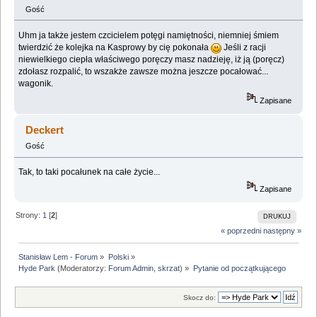
Gość
Uhm ja także jestem czcicielem potęgi namiętności, niemniej śmiem
twierdzić że kolejka na Kasprowy by cię pokonała
Jeśli z racji
niewielkiego ciepła właściwego poręczy masz nadzieję, iż ją (poręcz)
zdołasz rozpalić, to wszakże zawsze można jeszcze pocałować...
wagonik.
Zapisane
Deckert
Gość
Tak, to taki pocałunek na całe życie...
Zapisane
Strony:
1
[
2
]
DRUKUJ
« poprzedni
następny »
Stanisław Lem - Forum
»
Polski
»
Hyde Park
(Moderatorzy:
Forum Admin
,
skrzat
) »
Pytanie od początkującego
Skocz do: