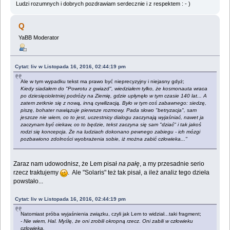
Ludzi rozumnych i dobrych pozdrawiam serdecznie i z respektem : - )
Q
YaBB Moderator
Cytat: liv w Listopada 16, 2016, 02:44:19 pm
Ale w tym wypadku tekst ma prawo być nieprecyzyjny i niejasny gdyż;
Kiedy siadałem do "Powrotu z gwiazd", wiedziałem tylko, że kosmonauta wraca
po dziesięcioletniej podróży na Ziemię, gdzie upłynęło w tym czasie 140 lat... A
zatem zetknie się z nową, inną cywilizacją. Było w tym coś zabawnego: siedzę,
piszę, bohater nawiązuje pierwsze rozmowy. Pada słowo "betryzacja", sam
jeszcze nie wiem, co to jest, uczestnicy dialogu zaczynają wyjaśniać, nawet ja
zaczynam być ciekaw, co to będzie, tekst zaczyna się sam "dziać" i tak jakoś
rodzi się koncepcja. Że na ludziach dokonano pewnego zabiegu - ich mózgi
pozbawiono zdolności wyobrażenia sobie, iż można zabić człowieka..."
Zaraz nam udowodnisz, że Lem pisał
na pałę
, a my przesadnie serio
rzecz traktujemy
. Ale "Solaris" też tak pisał, a ileż analiz tego dzieła
powstało...
Cytat: liv w Listopada 16, 2016, 02:44:19 pm
Natomiast próba wyjaśnienia związku, czyli jak Lem to widział...taki fragment;
- Nie wiem, Hal. Myślę, że oni zrobili okropną rzecz. Oni zabili w człowieku
czlowieka.