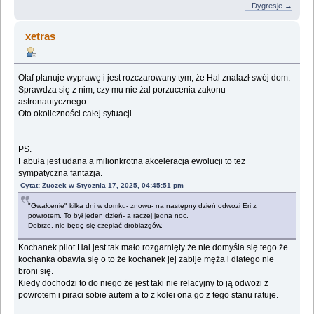
– Dygresje →
xetras
Olaf planuje wyprawę i jest rozczarowany tym, że Hal znalazł swój dom.
Sprawdza się z nim, czy mu nie żal porzucenia zakonu
astronautycznego
Oto okoliczności całej sytuacji.
PS.
Fabuła jest udana a milionkrotna akceleracja ewolucji to też
sympatyczna fantazja.
Cytat: Żuczek w Stycznia 17, 2025, 04:45:51 pm
"Gwałcenie" kilka dni w domku- znowu- na następny dzień odwozi Eri z
powrotem. To był jeden dzień- a raczej jedna noc.
Dobrze, nie będę się czepiać drobiazgów.
Kochanek pilot Hal jest tak mało rozgarnięty że nie domyśla się tego że
kochanka obawia się o to że kochanek jej zabije męża i dlatego nie
broni się.
Kiedy dochodzi to do niego że jest taki nie relacyjny to ją odwozi z
powrotem i piraci sobie autem a to z kolei ona go z tego stanu ratuje.