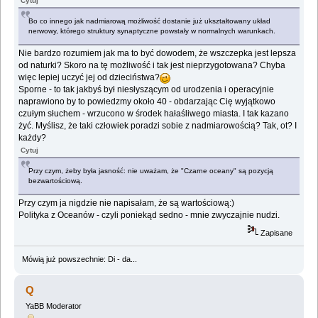
Cytuj
Bo co innego jak nadmiarową możliwość dostanie już ukształtowany układ
nerwowy, którego struktury synaptyczne powstały w normalnych warunkach.
Nie bardzo rozumiem jak ma to być dowodem, że wszczepka jest lepsza
od naturki? Skoro na tę możliwość i tak jest nieprzygotowana? Chyba
więc lepiej uczyć jej od dzieciństwa?
Sporne - to tak jakbyś był niesłyszącym od urodzenia i operacyjnie
naprawiono by to powiedzmy około 40 - obdarzając Cię wyjątkowo
czułym słuchem - wrzucono w środek hałaśliwego miasta. I tak kazano
żyć. Myślisz, że taki człowiek poradzi sobie z nadmiarowością? Tak, ot? I
każdy?
Cytuj
Przy czym, żeby była jasność: nie uważam, że "Czarne oceany" są pozycją
bezwartościową.
Przy czym ja nigdzie nie napisałam, że są wartościową:)
Polityka z Oceanów - czyli poniekąd sedno - mnie zwyczajnie nudzi.
Zapisane
Mówią już powszechnie: Di - da...
Q
YaBB Moderator