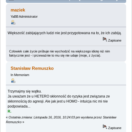
Hal - Olaf. Wątek homoerotyczny? (Przeczytany
maziek
1053287 razy)
YaBB Administrator
Większość zabijających ludzi nie jest przygotowana na to, że ich zabiją.
Zapisane
Człowiek całe życie próbuje nie wychodzić na większego idiotę niż nim
faktycznie jest - i przeważnie to mu się nie udaje (moje, z życia).
Stanisław Remuszko
In Memoriam
Trzymajmy się wątku.
Ja uważam że u HETERO skłonność do ryzyka jest związana ze
skłonnością do agresji. Ale jak jest u HOMO - intuicja nic mi nie
podpowiada...
R.
«
Ostatnia zmiana: Listopada 16, 2016, 10:24:03 pm wysłana przez Stanisław
Remuszko
»
Zapisane