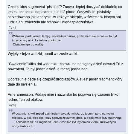
Czemu ktoś sugerował "pistolet"? Znowu- lepiej doczytać dokładnie co
jest na ten temat napisane a nie bić piane. Oczywiście, pistolety
sprzedawano jak landrynki, w każdym sklepie, w świecie w którym ani
ludzie ani zwierzęta nie stanowili niebezpieczeństwa.
Cytuj
Wstałem, podniosłem lampę, ustawiłem biurko, potknąłem się o coś — to był
turystyczny nóż. Leżał na podłodze.
Cisnąłem go do walizy
Wyjęty z tejze walizki, upadł w czasie walki.
"Gwałcenie" kilka dni w domku- znowu- na następny dzień odwozi Eri z
powrotem. To był jeden dzień- a raczej jedna noc.
Dobrze, nie będe się czepiać drobiazgów. Ale jest jeden fragment który
daje do myślenia.
Arne Ennesson. Podaje imie i nazwisko bo pojawia się czasem tylko
jedno. Ten od ptaków.
Cytuj
W ostatniej chwili przed zaśnięciem wydało mi się, że jestem tam. na moim
miejscu, w koi, głęboko, przy samym żelaznym dnie, a obok mnie leży mały Arne
— ocknąłem się na mgnienie. Nie. Arne nie żył, byłem na Ziemi. Dziewczyna
oddychała cicho.