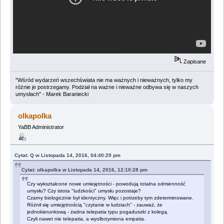
Zapisane
"Wśród wydarzeń wszechświata nie ma ważnych i nieważnych, tylko my
różnie je postrzegamy. Podział na ważne i nieważne odbywa się w naszych
umysłach" - Marek Baraniecki
olkapolka
YaBB Administrator
Cytat: Q w Listopada 14, 2016, 04:40:29 pm
Cytat: olkapolka w Listopada 14, 2016, 12:10:28 pm
Czy wykształcone nowe umiejętności - powodują totalna odmienność
umysłu? Czy istota "ludzkości" umysłu pozostaje?
Czarny biologicznie był identyczny. Więc i potrzeby tym zdeterminowane.
Różnił się umiejętnością "czytanie w ludziach" - zauważ, że
jednokierunkową - żadna telepatia typu pogaduszki z kolegą.
Czyli nawet nie telepatia, a wyolbrzymiona empatia.