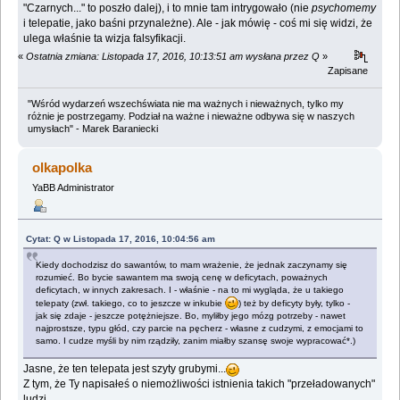
"Czarnych..." to poszło dalej), i to mnie tam intrygowało (nie
psychomemy
i telepatie, jako baśni przynależne). Ale - jak mówię - coś mi się widzi, że
ulega właśnie ta wizja falsyfikacji.
«
Ostatnia zmiana: Listopada 17, 2016, 10:13:51 am wysłana przez Q
»
Zapisane
"Wśród wydarzeń wszechświata nie ma ważnych i nieważnych, tylko my
różnie je postrzegamy. Podział na ważne i nieważne odbywa się w naszych
umysłach" - Marek Baraniecki
olkapolka
YaBB Administrator
Cytat: Q w Listopada 17, 2016, 10:04:56 am
Kiedy dochodzisz do sawantów, to mam wrażenie, że jednak zaczynamy się
rozumieć. Bo bycie sawantem ma swoją cenę w deficytach, poważnych
deficytach, w innych zakresach. I - właśnie - na to mi wygląda, że u takiego
telepaty (zwł. takiego, co to jeszcze w inkubie
) też by deficyty były, tylko -
jak się zdaje - jeszcze potężniejsze. Bo, myliłby jego mózg potrzeby - nawet
najprostsze, typu głód, czy parcie na pęcherz - własne z cudzymi, z emocjami to
samo. I cudze myśli by nim rządziły, zanim miałby szansę swoje wypracować*.)
Jasne, że ten telepata jest szyty grubymi...
Z tym, że Ty napisałeś o niemożliwości istnienia takich "przeładowanych"
ludzi.