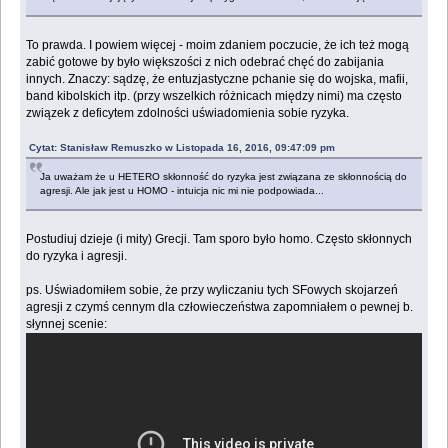
To prawda. I powiem więcej - moim zdaniem poczucie, że ich też mogą
zabić gotowe by było większości z nich odebrać chęć do zabijania
innych. Znaczy: sądzę, że entuzjastyczne pchanie się do wojska, mafii,
band kibolskich itp. (przy wszelkich różnicach między nimi) ma często
związek z deficytem zdolności uświadomienia sobie ryzyka.
Cytat: Stanisław Remuszko w Listopada 16, 2016, 09:47:09 pm
Ja uważam że u HETERO skłonność do ryzyka jest związana ze skłonnością do
agresji. Ale jak jest u HOMO - intuicja nic mi nie podpowiada...
Postudiuj dzieje (i mity) Grecji. Tam sporo było homo. Często skłonnych
do ryzyka i agresji.
ps. Uświadomiłem sobie, że przy wyliczaniu tych SFowych skojarzeń
agresji z czymś cennym dla człowieczeństwa zapomniałem o pewnej b.
słynnej scenie: