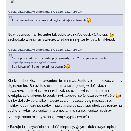
Cytat: olkapolka w Listopada 17, 2016, 01:14:24 am
Poza wszystkim....cud nie cud:
wykształcają osobowość
No w powieści -
si
, bo autor tak sobie życzy. Ale gdyby
takie cuś
zachodziło w realnym świecie, to zdaje mi się, że byłby z tym kłopot.
Cytat: olkapolka w Listopada 17, 2016, 01:14:24 am
A co np. z osobami z szeroko pojętym autyzmem? I zespołem sawanta?
https://pl.wikipedia.org/wiki/Sawant
Są nierealne? Bo poniekąd - cudowne?
Kiedy dochodzisz do sawantów, to mam wrażenie, że jednak zaczynamy
się rozumieć. Bo bycie sawantem ma swoją cenę w deficytach,
poważnych deficytach, w innych zakresach. I - właśnie - na to mi
wygląda, że u takiego telepaty (zwł. takiego,
co to jeszcze w inkubie
)
też by deficyty były, tylko - jak się zdaje - jeszcze potężniejsze. Bo,
myliłby jego mózg potrzeby - nawet najprostsze, typu głód, czy parcie na
pęcherz - własne z cudzymi, z emocjami to samo. I cudze myśli by nim
*
rządziły, zanim miałby szansę swoje wypracować
.)
* Bazuję tu, oczywiście na - dość nieprecyzyjnym - dukajowym opisie. I