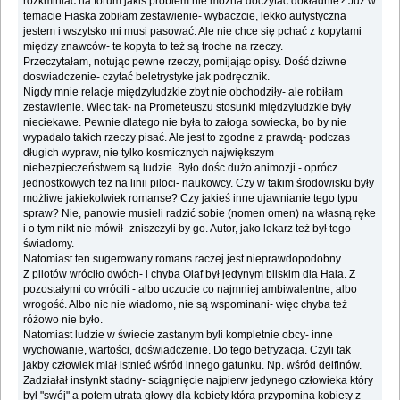
rozkminiać na forum jakiś problem nie można doczytać dokładnie? Już w
temacie Fiaska zobiłam zestawienie- wybaczcie, lekko autystyczna
jestem i wszytsko mi musi pasować. Ale nie chce się pchać z kopytami
między znawców- te kopyta to też są troche na rzeczy.
Przeczytałam, notując pewne rzeczy, pomijając opisy. Dość dziwne
doswiadczenie- czytać beletrystyke jak podręcznik.
Nigdy mnie relacje międzyludzkie zbyt nie obchodziły- ale robiłam
zestawienie. Wiec tak- na Prometeuszu stosunki międzyludzkie były
nieciekawe. Pewnie dlatego nie była to załoga sowiecka, bo by nie
wypadało takich rzeczy pisać. Ale jest to zgodne z prawdą- podczas
długich wypraw, nie tylko kosmicznych największym
niebezpieczeństwem są ludzie. Było dośc dużo animozji - oprócz
jednostkowych też na linii piloci- naukowcy. Czy w takim środowisku były
możliwe jakiekolwiek romanse? Czy jakieś inne ujawnianie tego typu
spraw? Nie, panowie musieli radzić sobie (nomen omen) na własną ręke
i o tym nikt nie mówił- zniszczyli by go. Autor, jako lekarz też był tego
świadomy.
Natomiast ten sugerowany romans raczej jest nieprawdopodobny.
Z pilotów wróciło dwóch- i chyba Olaf był jedynym bliskim dla Hala. Z
pozostałymi co wrócili - albo uczucie co najmniej ambiwalentne, albo
wrogość. Albo nic nie wiadomo, nie są wspominani- więc chyba też
różowo nie było.
Natomiast ludzie w świecie zastanym byli kompletnie obcy- inne
wychowanie, wartości, doświadczenie. Do tego betryzacja. Czyli tak
jakby człowiek miał istnieć wśród innego gatunku. Np. wśród delfinów.
Zadziałał instynkt stadny- sciągnięcie najpierw jedynego człowieka który
był "swój" a potem utrata głowy dla kobiety która przypomina kobiety z