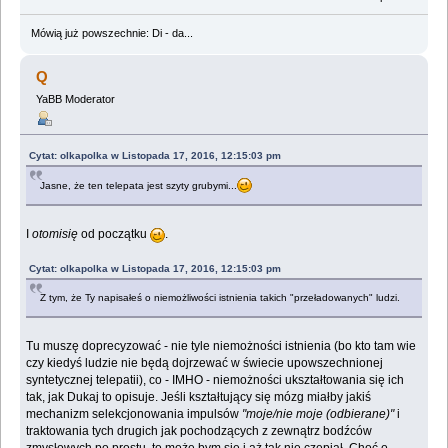
Mówią już powszechnie: Di - da...
Q
YaBB Moderator
Cytat: olkapolka w Listopada 17, 2016, 12:15:03 pm
Jasne, że ten telepata jest szyty grubymi...
I
otomisię
od początku
.
Cytat: olkapolka w Listopada 17, 2016, 12:15:03 pm
Z tym, że Ty napisałeś o niemożliwości istnienia takich "przeładowanych" ludzi.
Tu muszę doprecyzować - nie tyle niemożności istnienia (bo kto tam wie
czy kiedyś ludzie nie będą dojrzewać w świecie upowszechnionej
syntetycznej telepatii), co - IMHO - niemożności ukształtowania się ich
tak, jak Dukaj to opisuje. Jeśli kształtujący się mózg miałby jakiś
mechanizm selekcjonowania impulsów
"moje/nie moje (odbierane)"
i
traktowania tych drugich jak pochodzących z zewnątrz bodźców