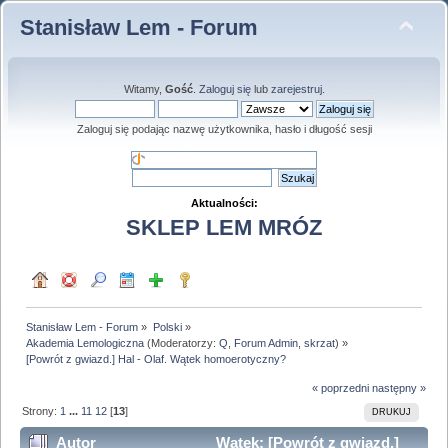
Stanisław Lem - Forum
Witamy,
Gość
.
Zaloguj się
lub
zarejestruj
.
Zaloguj się podając nazwę użytkownika, hasło i długość sesji
Aktualności:
SKLEP LEM MRÓZ
Stanisław Lem - Forum
»
Polski
»
Akademia Lemologiczna
(Moderatorzy:
Q
,
Forum Admin
,
skrzat
) »
[Powrót z gwiazd.] Hal - Olaf. Wątek homoerotyczny?
« poprzedni
następny »
Strony:
1
...
11
12
[
13
]
DRUKUJ
Autor
Wątek: [Powrót z gwiazd.]