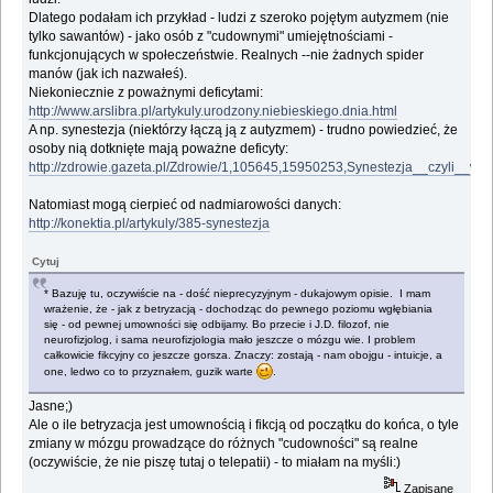
Dlatego podałam ich przykład - ludzi z szeroko pojętym autyzmem (nie
tylko sawantów) - jako osób z "cudownymi" umiejętnościami -
funkcjonujących w społeczeństwie. Realnych --nie żadnych spider
manów (jak ich nazwałeś).
Niekoniecznie z poważnymi deficytami:
http://www.arslibra.pl/artykuly.urodzony.niebieskiego.dnia.html
A np. synestezja (niektórzy łączą ją z autyzmem) - trudno powiedzieć, że
osoby nią dotknięte mają poważne deficyty:
http://zdrowie.gazeta.pl/Zdrowie/1,105645,15950253,Synestezja__czyli__wi
Natomiast mogą cierpieć od nadmiarowości danych:
http://konektia.pl/artykuly/385-synestezja
Cytuj
* Bazuję tu, oczywiście na - dość nieprecyzyjnym - dukajowym opisie. I mam
wrażenie, że - jak z betryzacją - dochodząc do pewnego poziomu wgłębiania
się - od pewnej umowności się odbijamy. Bo przecie i J.D. filozof, nie
neurofizjolog, i sama neurofizjologia mało jeszcze o mózgu wie. I problem
całkowicie fikcyjny co jeszcze gorsza. Znaczy: zostają - nam obojgu - intuicje, a
one, ledwo co to przyznałem, guzik warte
.
Jasne;)
Ale o ile betryzacja jest umownością i fikcją od początku do końca, o tyle
zmiany w mózgu prowadzące do różnych "cudowności" są realne
(oczywiście, że nie piszę tutaj o telepatii) - to miałam na myśli:)
Zapisane