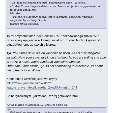
- No, tego nie możesz twierdzić - powiedziałem słabo. - W końcu...
- Czekaj. Przecież to jest całkiem proste. Ten kto zabija, jest przygotowany na
to, że jego zabiją, nie?
Milczałem.
- I dlatego, w w pewnym sensie, jest to konieczne, abyś mógł ryzykować
wszystkim. My możemy. Oni nie.
Dlatego tak się nas boją.
Tu mi przypomniałeś
jeden odcinek
"ST" pozbawionego znaku "ST"
przez spory epigonów, w którego ostatnich zdaniach ichni kapitan tak
odrzekł jednemu ze swych oficerów:
Tyr
: You called down fire on your own position. An act of unmitigated
insanity. Now, your adversary knows just how far you are willing and able
to go. As a result, you've rendered yourself vulnerable.
Hunt
: Una Salus Victus, Tyr. It's not about being invulnerable. It's about
being ready for anything.
Komentując wcześniejsze swe czyny:
https://www.youtube.com/watch?
feature=player_detailpage&v=2rAaTAAwjm8#t=244
Bo betryzowanym - jak widać - też tej gotowości brak.
Cytat: maziek w Listopada 16, 2016, 08:55:59 pm
Większość zabijających ludzi nie jest przygotowana na to, że ich zabiją.