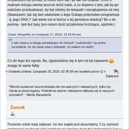
zmysłowych po prostu, to może bym się i aż tak nie czepiał. Choć o
realnym mózgu wiemy jeszcze dość mało, a co dopiero o tym, jak by go
należało przebudować, by był zdolny do telepatii i niezgłupienia od niej.
(Nawiasem: jak się tam właściwie u tego Dukaja potomstwo programuje
- tj. jego DNA,? Jak wiele oni w końcu o tej genetyce wiedzą? Bo o ile
pomnę - tam też były, tym razem dość przytomnie brzmiące, ogólniki.)
Cytat: olkapolka w Listopada 17, 2016, 12:15:03 pm
o tyle zmiany w mózgu prowadzące do różnych "cudowności" są realne
(oczywiście, że nie piszę tutaj o telepatii) - to miałam na myśli:)
Co do tego też zgoda. Ba, zgadzaliśmy się w tym od lat zapewne
,
znając te same fakty.
«
Ostatnia zmiana: Listopada 18, 2016, 02:36:58 am wysłana przez Q
»
Zapisane
"Wśród wydarzeń wszechświata nie ma ważnych i nieważnych, tylko my
różnie je postrzegamy. Podział na ważne i nieważne odbywa się w naszych
umysłach" - Marek Baraniecki
Żuczek
Pozwole sobie tutaj odpisać- bo ten wątek jest absurdalny. Czy zamiast