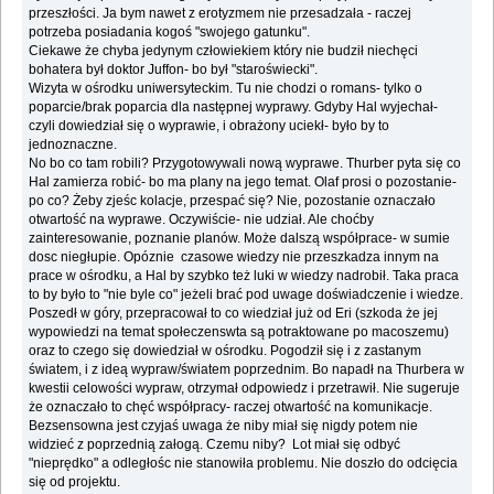
przeszłości. Ja bym nawet z erotyzmem nie przesadzała - raczej
potrzeba posiadania kogoś "swojego gatunku".
Ciekawe że chyba jedynym człowiekiem który nie budził niechęci
bohatera był doktor Juffon- bo był "staroświecki".
Wizyta w ośrodku uniwersyteckim. Tu nie chodzi o romans- tylko o
poparcie/brak poparcia dla następnej wyprawy. Gdyby Hal wyjechał-
czyli dowiedział się o wyprawie, i obrażony uciekł- było by to
jednoznaczne.
No bo co tam robili? Przygotowywali nową wyprawe. Thurber pyta się co
Hal zamierza robić- bo ma plany na jego temat. Olaf prosi o pozostanie-
po co? Żeby zjeśc kolacje, przespać się? Nie, pozostanie oznaczało
otwartość na wyprawe. Oczywiście- nie udział. Ale choćby
zainteresowanie, poznanie planów. Może dalszą współprace- w sumie
dosc niegłupie. Opóznie czasowe wiedzy nie przeszkadza innym na
prace w ośrodku, a Hal by szybko też luki w wiedzy nadrobił. Taka praca
to by było to "nie byle co" jeżeli brać pod uwage doświadczenie i wiedze.
Poszedł w góry, przepracował to co wiedział już od Eri (szkoda że jej
wypowiedzi na temat społeczenswta są potraktowane po macoszemu)
oraz to czego się dowiedział w ośrodku. Pogodził się i z zastanym
światem, i z ideą wypraw/światem poprzednim. Bo napadł na Thurbera w
kwestii celowości wypraw, otrzymał odpowiedz i przetrawił. Nie sugeruje
że oznaczało to chęć współpracy- raczej otwartość na komunikacje.
Bezsensowna jest czyjaś uwaga że niby miał się nigdy potem nie
widzieć z poprzednią załogą. Czemu niby? Lot miał się odbyć
"nieprędko" a odległośc nie stanowiła problemu. Nie doszło do odcięcia
się od projektu.