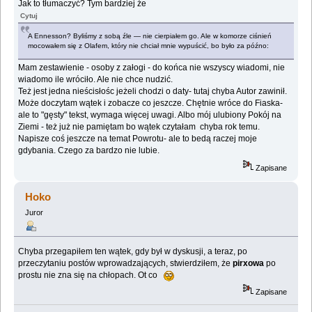
Jak to tłumaczyć? Tym bardziej że
Cytuj
A Ennesson? Byliśmy z sobą źle — nie cierpiałem go. Ale w komorze ciśnień
mocowałem się z Olafem, który nie chciał mnie wypuścić, bo było za późno:
Mam zestawienie - osoby z załogi - do końca nie wszyscy wiadomi, nie
wiadomo ile wróciło. Ale nie chce nudzić.
Też jest jedna nieścisłośc jeżeli chodzi o daty- tutaj chyba Autor zawinił.
Może doczytam wątek i zobacze co jeszcze. Chętnie wróce do Fiaska-
ale to "gęsty" tekst, wymaga więcej uwagi. Albo mój ulubiony Pokój na
Ziemi - też już nie pamiętam bo wątek czytałam chyba rok temu.
Napisze coś jeszcze na temat Powrotu- ale to bedą raczej moje
gdybania. Czego za bardzo nie lubie.
Zapisane
Hoko
Juror
Chyba przegapiłem ten wątek, gdy był w dyskusji, a teraz, po
przeczytaniu postów wprowadzających, stwierdziłem, że
pirxowa
po
prostu nie zna się na chłopach. Ot co
Zapisane