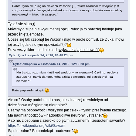
Dobra, tylko skup się na słowach Vassone [...]
"Moim zdaniem to w ogóle jest
cud, że oni wykształcają jakąkolwiek osobowość i że są zdolni do samodzielnej
egzystencji. – Noo, nie wszyscy."
Ty też się skup;))
Mówimy o zupełnie wydumanej opcji...więc ja to bardziej traktuję jako
przerośniętą empatię.
Cóżeś się tak czepnął tej Wazon (skąd w ogóle pomysł, że Dukaj mówi
jej usty? gdzieś o tym opowiadał?)?
Poza wszystkim....cud nie cud:
wykształcają osobowość
Cytat: Q w Listopada 14, 2016, 04:40:29 pm
Cytat: olkapolka w Listopada 14, 2016, 12:10:28 pm
Nie bardzo rozumiem - jeśli ktoś podobny, to nierealny? Czyli np. osoby z
zaburzoną pamięcią foto, która działa odmiennie, od przeciętnej - są
nierealne?
Patrz poprzedni akapit
.
Ale co? Osoby podobne do nas, ale z inaczej rozwiniętym od
dzieciństwa mózgiem są nierealne?
Czarny ma osobowość i wszystko jak człek - "tylko" prześwietla każdego.
Ma nadmiar bodźców - nadpobudliwe neurony lustrzane?
A co np. z osobami z szeroko pojętym autyzmem? I zespołem sawanta?
https://pl.wikipedia.org/wiki/Sawant
Są nierealne? Bo poniekąd - cudowne?