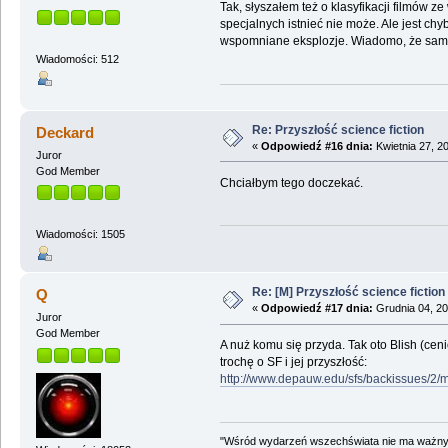
Tak, słyszałem też o klasyfikacji filmów z
specjalnych istnieć nie może. Ale jest ch
wspomniane eksplozje. Wiadomo, że sama i
Wiadomości: 512
Re: Przyszłość science fiction
Deckard
«
Odpowiedź #16 dnia:
Kwietnia 27, 2
Juror
God Member
Chciałbym tego doczekać.
Wiadomości: 1505
Re: [M] Przyszłość science fiction
Q
«
Odpowiedź #17 dnia:
Grudnia 04, 20
Juror
God Member
A nuż komu się przyda. Tak oto Blish (cen
trochę o SF i jej przyszłość:
http://www.depauw.edu/sfs/backissues/2/
"Wśród wydarzeń wszechświata nie ma ważnych