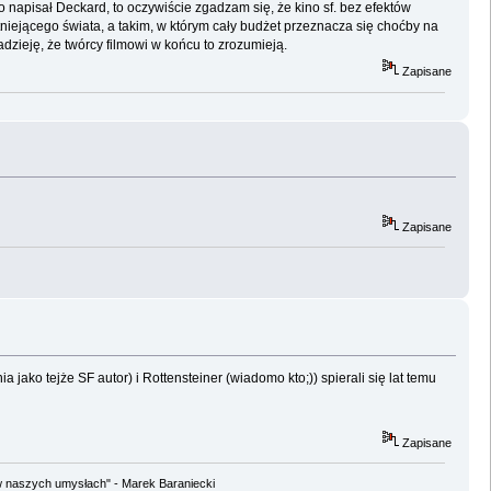
co napisał Deckard, to oczywiście zgadzam się, że kino sf. bez efektów
tniejącego świata, a takim, w którym cały budżet przeznacza się choćby na
dzieję, że twórcy filmowi w końcu to zrozumieją.
Zapisane
Zapisane
ako tejże SF autor) i Rottensteiner (wiadomo kto;)) spierali się lat temu
Zapisane
w naszych umysłach" - Marek Baraniecki