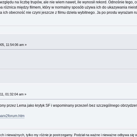
e względu na liczbę trupów, ale nie wiem nawet, ile wynosił rekord. Odnośnie tego, 
yba różnica między filmem, który w normalny sposób używa ich do ukazywania nieis
ch obecność nie czyni jeszcze z filmu dzieła wybitnego. Ja po prostu wyrażam na
005, 11:54:06 am »
11, 01:32:04 am »
iony przez Lema jako krytyk SF i wspominany przezeń bez szczególnego obrzydzenia j
marx2forum.htm
 i nieważnych, tylko my różnie je postrzegamy. Podział na ważne i nieważne odbywa się 