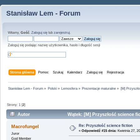
Stanisław Lem - Forum
Witamy,
Gość
.
Zaloguj się
lub
zarejestruj
.
Zaloguj się podając nazwę użytkownika, hasło i długość sesji
Strona główna
Pomoc
Szukaj
Kalendarz
Zaloguj się
Rejestracja
Stanisław Lem - Forum
»
Polski
»
Lemosfera
»
Prezentacje maturalne
»
[M] Przyszło
Strony:
1
[
2
]
Autor
Wątek: [M] Przyszłość science fi
Re: Przyszłość science fiction
Macrofungel
«
Odpowiedź #15 dnia:
Kwietnia 27, 2
Juror
God Member