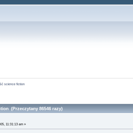
ść science fiction
ction (Przeczytany 86546 razy)
005, 11:31:13 am »