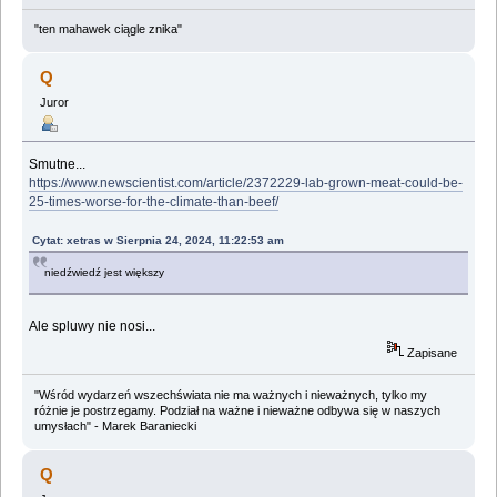
"ten mahawek ciągle znika"
Q
Juror
Smutne...
https://www.newscientist.com/article/2372229-lab-grown-meat-could-be-
25-times-worse-for-the-climate-than-beef/
Cytat: xetras w Sierpnia 24, 2024, 11:22:53 am
niedźwiedź jest większy
Ale spluwy nie nosi...
Zapisane
"Wśród wydarzeń wszechświata nie ma ważnych i nieważnych, tylko my
różnie je postrzegamy. Podział na ważne i nieważne odbywa się w naszych
umysłach" - Marek Baraniecki
Q