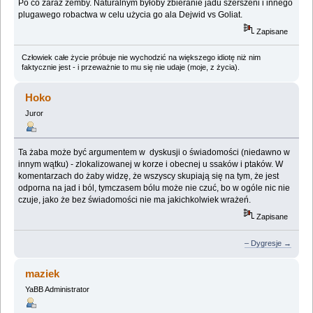
Po co zaraz zemby. Naturalnym byłoby zbieranie jadu szerszeni i innego
plugawego robactwa w celu użycia go ala Dejwid vs Goliat.
Zapisane
Człowiek całe życie próbuje nie wychodzić na większego idiotę niż nim
faktycznie jest - i przeważnie to mu się nie udaje (moje, z życia).
Hoko
Juror
Ta żaba może być argumentem w dyskusji o świadomości (niedawno w
innym wątku) - zlokalizowanej w korze i obecnej u ssaków i ptaków. W
komentarzach do żaby widzę, że wszyscy skupiają się na tym, że jest
odporna na jad i ból, tymczasem bólu może nie czuć, bo w ogóle nic nie
czuje, jako że bez świadomości nie ma jakichkolwiek wrażeń.
Zapisane
– Dygresje →
maziek
YaBB Administrator