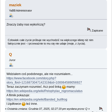
maziek
YaBB Administrator
Znaczy żaby nas wykończą?
Zapisane
Człowiek całe życie próbuje nie wychodzić na większego idiotę niż nim
faktycznie jest - i przeważnie to mu się nie udaje (moje, z życia).
Q
Juror
Widziałem coś podobnego, ale nie rozumiałem...
https://www.facebook.com/story.php?
story_fbid=1216873047142319&id=100064589056927
Teraz zaczynam rozumieć. Acz pod linką
mamy:
https://en.wikipedia.org/wiki/Pelophylax_nigromaculatus
A filmik pokazuje:
https://en.wikipedia.org/wiki/Banded_bullfrog
I
żądłowce
też inne.
«
Ostatnia zmiana: Grudnia 07, 2025, 02:27:19 pm wysłana przez Q
»