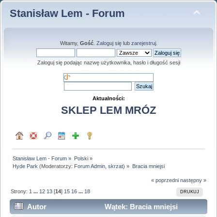
Stanisław Lem - Forum
Witamy,
Gość
.
Zaloguj się
lub
zarejestruj
.
Zaloguj się podając nazwę użytkownika, hasło i długość sesji
Aktualności:
SKLEP LEM MRÓZ
Stanisław Lem - Forum
»
Polski
»
Hyde Park
(Moderatorzy:
Forum Admin
,
skrzat
) »
Bracia mniejsi
« poprzedni
następny »
Strony:
1
...
12
13
[
14
]
15
16
...
18
DRUKUJ
Autor
Wątek: Bracia mniejsi