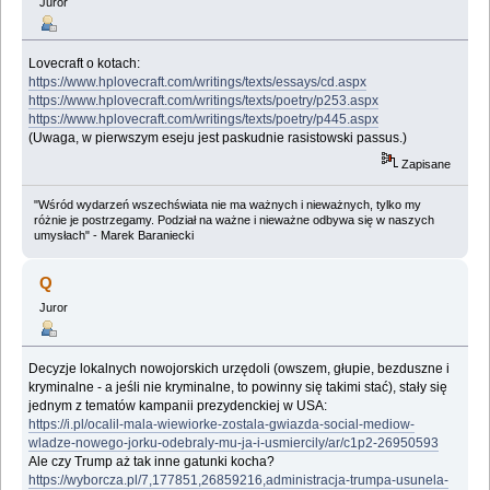
Juror
Lovecraft o kotach:
https://www.hplovecraft.com/writings/texts/essays/cd.aspx
https://www.hplovecraft.com/writings/texts/poetry/p253.aspx
https://www.hplovecraft.com/writings/texts/poetry/p445.aspx
(Uwaga, w pierwszym eseju jest paskudnie rasistowski passus.)
Zapisane
"Wśród wydarzeń wszechświata nie ma ważnych i nieważnych, tylko my
różnie je postrzegamy. Podział na ważne i nieważne odbywa się w naszych
umysłach" - Marek Baraniecki
Q
Juror
Decyzje lokalnych nowojorskich urzędoli (owszem, głupie, bezduszne i
kryminalne - a jeśli nie kryminalne, to powinny się takimi stać), stały się
jednym z tematów kampanii prezydenckiej w USA:
https://i.pl/ocalil-mala-wiewiorke-zostala-gwiazda-social-mediow-
wladze-nowego-jorku-odebraly-mu-ja-i-usmiercily/ar/c1p2-26950593
Ale czy Trump aż tak inne gatunki kocha?
https://wyborcza.pl/7,177851,26859216,administracja-trumpa-usunela-