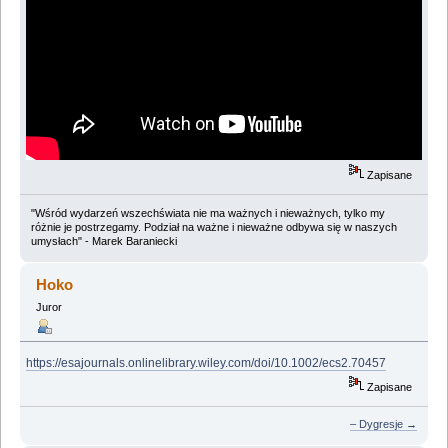
Zapisane
"Wśród wydarzeń wszechświata nie ma ważnych i nieważnych, tylko my
różnie je postrzegamy. Podział na ważne i nieważne odbywa się w naszych
umysłach" - Marek Baraniecki
Hoko
Juror
https://esajournals.onlinelibrary.wiley.com/doi/10.1002/ecs2.70457
Zapisane
– Dygresje →