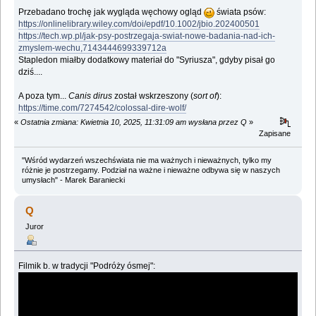
Przebadano trochę jak wygląda węchowy ogląd
świata psów:
https://onlinelibrary.wiley.com/doi/epdf/10.1002/jbio.202400501
https://tech.wp.pl/jak-psy-postrzegaja-swiat-nowe-badania-nad-ich-
zmyslem-wechu,7143444699339712a
Stapledon miałby dodatkowy materiał do "Syriusza", gdyby pisał go
dziś....
A poza tym...
Canis dirus
został wskrzeszony (
sort of
):
https://time.com/7274542/colossal-dire-wolf/
«
Ostatnia zmiana: Kwietnia 10, 2025, 11:31:09 am wysłana przez Q
»
Zapisane
"Wśród wydarzeń wszechświata nie ma ważnych i nieważnych, tylko my
różnie je postrzegamy. Podział na ważne i nieważne odbywa się w naszych
umysłach" - Marek Baraniecki
Q
Juror
Filmik b. w tradycji "Podróży ósmej":