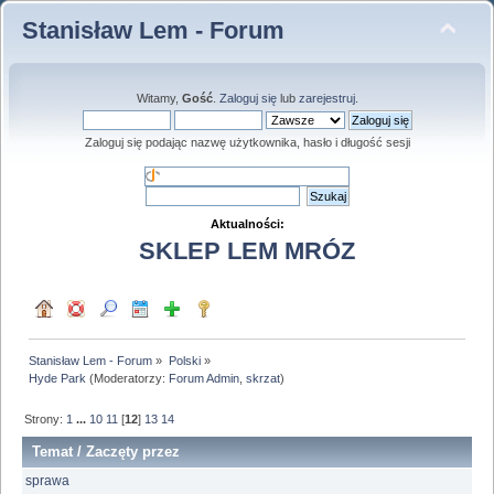
Stanisław Lem - Forum
Witamy,
Gość
.
Zaloguj się
lub
zarejestruj
.
Zaloguj się podając nazwę użytkownika, hasło i długość sesji
Aktualności:
SKLEP LEM MRÓZ
Stanisław Lem - Forum
»
Polski
»
Hyde Park
(Moderatorzy:
Forum Admin
,
skrzat
)
Strony:
1
...
10
11
[
12
]
13
14
Temat
/
Zaczęty przez
sprawa