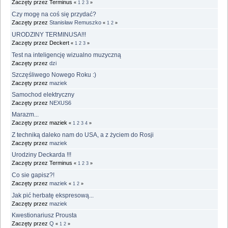
Zaczęty przez Terminus
«
1
2
3
»
Czy mogę na coś się przydać?
Zaczęty przez
Stanisław Remuszko
«
1
2
»
URODZINY TERMINUSA!!!
Zaczęty przez Deckert
«
1
2
3
»
Test na inteligencję wizualno muzyczną
Zaczęty przez
dzi
Szczęśliwego Nowego Roku :)
Zaczęty przez
maziek
Samochod elektryczny
Zaczęty przez
NEXUS6
Marazm...
Zaczęty przez maziek
«
1
2
3
4
»
Z techniką daleko nam do USA, a z życiem do Rosji
Zaczęty przez
maziek
Urodziny Deckarda !!!
Zaczęty przez Terminus
«
1
2
3
»
Co sie gapisz?!
Zaczęty przez
maziek
«
1
2
»
Jak pić herbatę ekspresową...
Zaczęty przez
maziek
Kwestionariusz Prousta
Zaczęty przez
Q
«
1
2
»