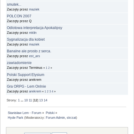
smutek...
Zaczęty przez
maziek
POLCON 2007
Zaczęty przez Q
Odlotowa interpretacja Apokalipsy
Zaczęty przez
mklin
Sygnalizacja dla kobiet
Zaczęty przez
maziek
Banalne ale prosto z serca.
Zaczęty przez
est_ars
zawiadomienie
Zaczęty przez Terminus
«
1
2
»
Polski Support Elysium
Zaczęty przez arekrem
Gra ORPG - Lem Onlnie
Zaczęty przez
arekrem
«
1
2
3
4
»
Strony:
1
...
10
11
[
12
]
13
14
Stanisław Lem - Forum
»
Polski
»
Hyde Park
(Moderatorzy:
Forum Admin
,
skrzat
)