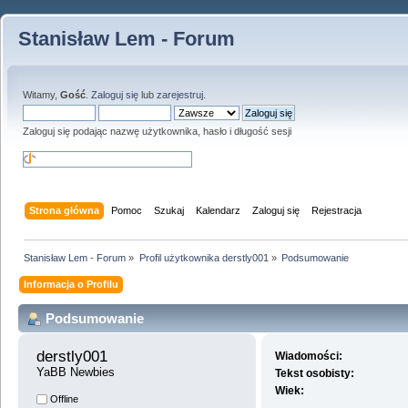
Stanisław Lem - Forum
Witamy,
Gość
.
Zaloguj się
lub
zarejestruj
.
Zaloguj się podając nazwę użytkownika, hasło i długość sesji
Strona główna
Pomoc
Szukaj
Kalendarz
Zaloguj się
Rejestracja
Stanisław Lem - Forum
»
Profil użytkownika derstly001
»
Podsumowanie
Informacja o Profilu
Podsumowanie
derstly001 
Wiadomości:
YaBB Newbies
Tekst osobisty:
Wiek:
Offline