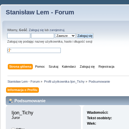
Stanisław Lem - Forum
Witamy,
Gość
.
Zaloguj się
lub
zarejestruj
.
Zaloguj się podając nazwę użytkownika, hasło i długość sesji
Strona główna
Pomoc
Szukaj
Kalendarz
Zaloguj się
Rejestracja
Stanisław Lem - Forum
»
Profil użytkownika Ijon_Tichy
»
Podsumowanie
Informacja o Profilu
Podsumowanie
Ijon_Tichy 
Wiadomości:
Juror
Tekst osobisty:
Wiek: