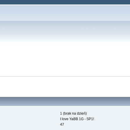
1 (brak na dzień)
I love YaBB 1G - SP1!
47