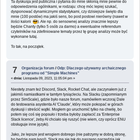
Ta dyskusja jest publiczna i pytania do mnie skłonią mnie pewnie do
odpowiedzenia ogólnikami, w rodzaju: chcę móc lepiej szukać,
dysponować dynamicznymi statystykami, czy dzisiejsze święto dla
mnie (100 postów) ma jakiś sens, bo post postowi nierówny (nawet w
ilości kalorii
). Ale np. do sensownej analizy znacznie lepszy
będzie Chanty (tylko 5 osób za darmo) a ewentualne referendum
czytelników na zdefiniowane tematy przez tę grupę analizy może być
wykonane tutaj.
To tak, na początek.
7
Organizacja forum
/
Odp: Dlaczego używamy archaicznego
programu od "Simple Machines"
«
dnia:
Listopada 09, 2023, 11:05:04 pm »
Niestety znam też Discord, Slack, Rocket Chat, ale zaczynałem już z
jakimiś namiastkami w tamtym tysiącleciu. Na Slacku (zapomnianym
przez SimScale), gdzie było nasze forum, namówiłem wczoraj Dale
do testowania asystenta AI 'Claude', który może pokopać w górach
dyskusji i streścić wątki. Mogłem go uruchomić tylko na chwilę, bo
potem się coś się popsuło i trzeba byłoby zapłacić za 'Enterprise
Slack licence', żeby AI chciało się ruszyć (nie wiem, czy oprócz ENU
obsługuje inne języki).
Jako, że lepsze jest wrogiem dobrego (nie patrzymy w dobrą stronę,
bo będzie nam łyso!), Slack ma się tak do naszego narzędzia jak