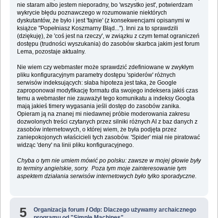
nie staram albo jestem nieporadny, bo 'wszystko jest', potwierdzam
wykrycie błędu poznawczego w rozumowanie niektórych
dyskutantów, że było i jest 'fajnie' (z konsekwencjami opisanymi w
książce "Popełniasz Koszmarny Błąd..."). Inni za to sprawdzili
(dziękuję), że 'coś jest na rzeczy', w związku z czym temat ograniczeń
dostępu (trudności wyszukania) do zasobów skarbca jakim jest forum
Lema, pozostaje aktualny.
Nie wiem czy webmaster może sprawdzić zdefiniowane w zwykłym
pliku konfiguracyjnym parametry dostępu 'spiderów' różnych
serwisów indeksujących: słaba hipoteza jest taka, że Google
zaproponował modyfikację formatu dla swojego indeksera jakiś czas
temu a webmaster nie zauważył tego komunikatu a indeksy Googla
mają jakieś timery wygasania jeśli dostęp do zasobów zanika.
Opieram ją na znanej mi niedawnej próbie moderowania zakresu
dozwolonych treści czytanych przez silniki różnych AI z baz danych z
zasobów internetowych, o której wiem, że była podjęta przez
zaniepokojonych właścicieli tych zasobów. 'Spider' miał nie piratować
widząc 'deny' na linii pliku konfiguracyjnego.
Chyba o tym nie umiem mówić po polsku: zawsze w mojej głowie były
to terminy angielskie, sorry. Poza tym moje zainteresowanie tym
aspektem działania serwisów internetowych było tylko sporadyczne.
5
Organizacja forum
/
Odp: Dlaczego używamy archaicznego
programu od "Simple Machines"