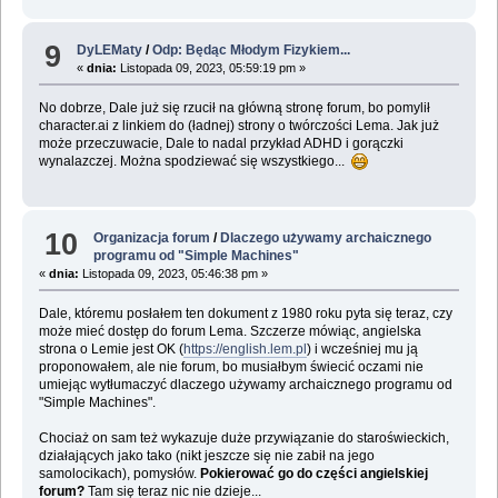
9
DyLEMaty
/
Odp: Będąc Młodym Fizykiem...
«
dnia:
Listopada 09, 2023, 05:59:19 pm »
No dobrze, Dale już się rzucił na główną stronę forum, bo pomylił
character.ai z linkiem do (ładnej) strony o twórczości Lema. Jak już
może przeczuwacie, Dale to nadal przykład ADHD i gorączki
wynalazczej. Można spodziewać się wszystkiego...
10
Organizacja forum
/
Dlaczego używamy archaicznego
programu od "Simple Machines"
«
dnia:
Listopada 09, 2023, 05:46:38 pm »
Dale, któremu posłałem ten dokument z 1980 roku pyta się teraz, czy
może mieć dostęp do forum Lema. Szczerze mówiąc, angielska
strona o Lemie jest OK (
https://english.lem.pl
) i wcześniej mu ją
proponowałem, ale nie forum, bo musiałbym świecić oczami nie
umiejąc wytłumaczyć dlaczego używamy archaicznego programu od
"Simple Machines".
Chociaż on sam też wykazuje duże przywiązanie do staroświeckich,
działających jako tako (nikt jeszcze się nie zabił na jego
samolocikach), pomysłów.
Pokierować go do części angielskiej
forum?
Tam się teraz nic nie dzieje...