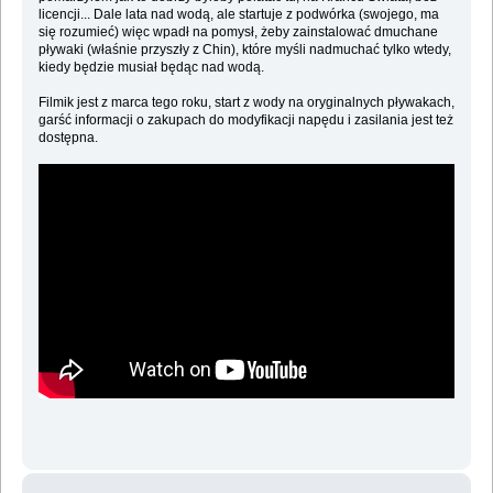
licencji... Dale lata nad wodą, ale startuje z podwórka (swojego, ma
się rozumieć) więc wpadł na pomysł, żeby zainstalować dmuchane
pływaki (właśnie przyszły z Chin), które myśli nadmuchać tylko wtedy,
kiedy będzie musiał będąc nad wodą.
Filmik jest z marca tego roku, start z wody na oryginalnych pływakach,
garść informacji o zakupach do modyfikacji napędu i zasilania jest też
dostępna.