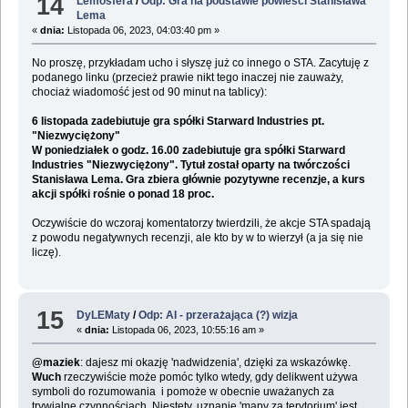
14
Lemosfera
/
Odp: Gra na podstawie powieści Stanisława
Lema
«
dnia:
Listopada 06, 2023, 04:03:40 pm »
No proszę, przykładam ucho i słyszę już co innego o STA. Zacytuję z
podanego linku (przecież prawie nikt tego inaczej nie zauważy,
chociaż wiadomość jest od 90 minut na tablicy):
6 listopada zadebiutuje gra spółki Starward Industries pt.
"Niezwyciężony"
W poniedziałek o godz. 16.00 zadebiutuje gra spółki Starward
Industries "Niezwyciężony". Tytuł został oparty na twórczości
Stanisława Lema. Gra zbiera głównie pozytywne recenzje, a kurs
akcji spółki rośnie o ponad 18 proc.
Oczywiście do wczoraj komentatorzy twierdzili, że akcje STA spadają
z powodu negatywnych recenzji, ale kto by w to wierzył (a ja się nie
liczę).
15
DyLEMaty
/
Odp: AI - przerażająca (?) wizja
«
dnia:
Listopada 06, 2023, 10:55:16 am »
@maziek
: dajesz mi okazję 'nadwidzenia', dzięki za wskazówkę.
Wuch
rzeczywiście może pomóc tylko wtedy, gdy delikwent używa
symboli do rozumowania i pomoże w obecnie uważanych za
trywialne czynnościach. Niestety, uznanie 'mapy za terytorium' jest