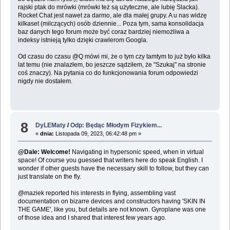
rajski ptak do mrówki (mrówki też są użyteczne, ale lubię Slacka).
Rocket Chat jest nawet za darmo, ale dla małej grupy. A u nas widzę
kilkaset (milczących) osób dziennie... Poza tym, sama konsolidacja
baz danych tego forum może być coraz bardziej niemożliwa a
indeksy istnieją tylko dzięki crawlerom Googla.
Od czasu do czasu @Q mówi mi, że o tym czy tamtym to już było kilka
lat temu (nie znalazłem, bo jeszcze sądziłem, że "Szukaj" na stronie
coś znaczy). Na pytania co do funkcjonowania forum odpowiedzi
nigdy nie dostałem.
8
DyLEMaty
/
Odp: Będąc Młodym Fizykiem...
«
dnia:
Listopada 09, 2023, 06:42:48 pm »
@Dale: Welcome!
Navigating in hypersonic speed, when in virtual
space! Of course you guessed that writers here do speak English. I
wonder if other guests have the necessary skill to follow, but they can
just translate on the fly.
@maziek reported his interests in flying, assembling vast
documentation on bizarre devices and constructors having 'SKIN IN
THE GAME', like you, but details are not known. Gyroplane was one
of those idea and I shared that interest few years ago.