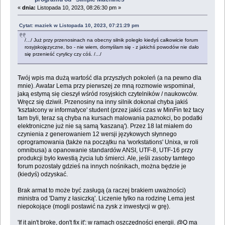
«
dnia:
Listopada 10, 2023, 08:26:30 pm »
Cytat: maziek w Listopada 10, 2023, 07:21:29 pm
/.../ Już przy przenosinach na obecny silnik poległo kiedyś całkowicie forum
rosyjskojęzyczne, bo - nie wiem, domyślam się - z jakichś powodów nie dało
się przenieść cyrylicy czy cóś. /.../
Twój wpis ma dużą wartość dla przyszłych pokoleń (a na pewno dla
mnie). Awatar Lema przy pierwszej ze mną rozmowie wspominał,
jaką estymą się cieszył wśród rosyjskich czytelników / naukowców.
Wręcz się dziwił. Przenosiny na inny silnik dokonał chyba jakiś
'kształcony w informatyce' student (przez jakiś czas w MinFin też tacy
tam byli, teraz są chyba na kursach malowania paznokci, bo podatki
elektroniczne już nie są samą 'kaszaną'). Przez 18 lat miałem do
czynienia z generowaniem 12 wersji językowych słynnego
oprogramowania (także na początku na 'workstations' Unixa, w roli
omnibusa) a opanowanie standardów ANSI, UTF-8, UTF-16 przy
produkcji było kwestią życia lub śmierci. Ale, jeśli zasoby tamtego
forum pozostały gdzieś na innych nośnikach, można będzie je
(kiedyś) odzyskać.
Brak armat to może być zasługą (a raczej brakiem uważności)
ministra od 'Damy z łasiczką'. Liczenie tylko na rodzinę Lema jest
niepokojące (mogli postawić na zysk z inwestycji w grę).
'If it ain't broke, don't fix it': w ramach oszczędności energii. @Q ma