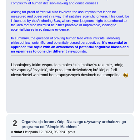
complexity of human decision-making and consciousness.
Asking for proof of free will also involves the assumption that it can be
measured and observed in a way that satisfies scientific criteria. This could be
influenced by the Anchoring Bias, where your judgment might be anchored to
the idea that free will must be either provable or unprovable, leading to
potential biases in evaluating evidence.
In summary, the question of proving human free will is intricate, involving
philosophical, scientific, and potentially biased perspectives.
It's essential to
approach the topic with an awareness of potential cognitive biases and
an openness to consider different viewpoints
.
Uspokojony takim wsparciem moich 'sublimatów' w rozumie, udaję
się zaparzyć 'czystek', ale przedtem doświadczą krótkiej euforii
nieważkości w niemal homeopatycznych dawkach na trampoline.
2
Organizacja forum
/
Odp: Dlaczego używamy archaicznego
programu od "Simple Machines"
«
dnia:
Listopada 12, 2023, 06:29:41 pm »