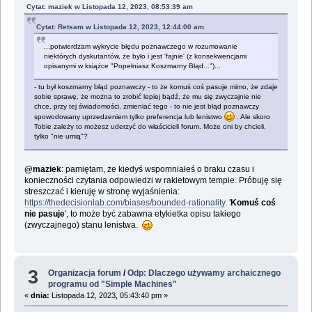
Cytat: maziek w Listopada 12, 2023, 08:53:39 am
Cytat: Retsam w Listopada 12, 2023, 12:44:00 am
...potwierdzam wykrycie błędu poznawczego w rozumowanie
niektórych dyskutantów, że było i jest 'fajnie' (z konsekwencjami
opisanymi w książce "Popełniasz Koszmarny Błąd...")...
- tu był koszmarny błąd poznawczy - to że komuś coś pasuje mimo, że zdaje
sobie sprawę, że można to zrobić lepiej bądź, że mu się zwyczajnie nie
chce, przy tej świadomości, zmieniać tego - to nie jest błąd poznawczy
spowodowany uprzedzeniem tylko preferencja lub lenistwo
. Ale skoro
Tobie zależy to możesz uderzyć do właścicieli forum. Może oni by chcieli,
tylko "nie umią"?
@maziek
: pamiętam, że kiedyś wspomniałeś o braku czasu i
konieczności czytania odpowiedzi w rakietowym tempie. Próbuję się
streszczać i kieruję w stronę wyjaśnienia:
https://thedecisionlab.com/biases/bounded-rationality
. '
Komuś coś
nie pasuje
', to może być zabawna etykietka opisu takiego
(zwyczajnego) stanu lenistwa.
3
Organizacja forum
/
Odp: Dlaczego używamy archaicznego
programu od "Simple Machines"
«
dnia:
Listopada 12, 2023, 05:43:40 pm »