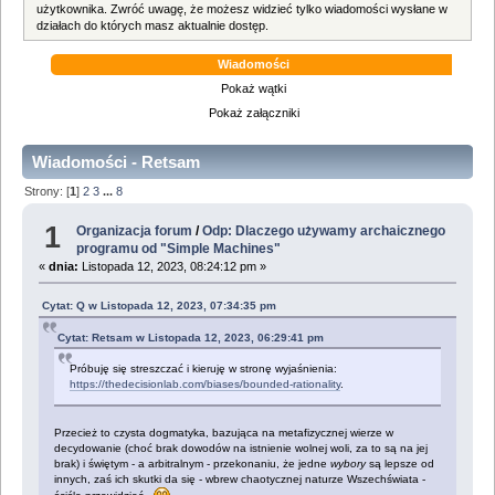
użytkownika. Zwróć uwagę, że możesz widzieć tylko wiadomości wysłane w
działach do których masz aktualnie dostęp.
Wiadomości
Pokaż wątki
Pokaż załączniki
Wiadomości - Retsam
Strony: [
1
]
2
3
...
8
1
Organizacja forum
/
Odp: Dlaczego używamy archaicznego
programu od "Simple Machines"
«
dnia:
Listopada 12, 2023, 08:24:12 pm »
Cytat: Q w Listopada 12, 2023, 07:34:35 pm
Cytat: Retsam w Listopada 12, 2023, 06:29:41 pm
Próbuję się streszczać i kieruję w stronę wyjaśnienia:
https://thedecisionlab.com/biases/bounded-rationality
.
Przecież to czysta dogmatyka, bazująca na metafizycznej wierze w
decydowanie (choć brak dowodów na istnienie wolnej woli, za to są na jej
brak) i świętym - a arbitralnym - przekonaniu, że jedne
wybory
są lepsze od
innych, zaś ich skutki da się - wbrew chaotycznej naturze Wszechświata -