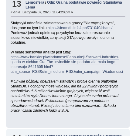
13
Lemosfera
/
Odp: Gra na podstawie powieści Stanisława
Lema
«
dnia:
Listopada 07, 2023, 11:04:20 pm »
Statystyki odnośnie zainteresowania graczy "Niezwyciężonym",
dostępne na tym linku
https://steamdb.info/app/731040/charts/
.
Ponieważ jednak opinie są przychylne lecz zainteresowanie
stosunkowo niewielkie, ceny akcji STA powędrowały mocno na
południe.
W miarę sensowna analiza jest tutaj:
https://www.bankier.pl/wiadomosc/Cena-akcji-Starward-Industries-
spada-w-otchlan-Gra-The-Invincible-sie-podoba-ale-malo-kogo-
interesuje-8641605.html?
utm_source=RSS&utm_medium=RSS&utm_campaign=Wiadomosci
# Chwilę później: obejrzałem statystyki i profile gier na platformie
SteamDb. Pochopny może wniosek, ale na 22 miliony podpiętych
osobników i 5-6 milionów właśnie grających, większość woli
strzelanki w stylu Doom i inne manga. Chyba nie trzeba próbować
sprzedawać lodówki Eskimosom (przepraszam za podobno
obraźliwe miano). Raczej nie ma tam z kim rozmawiać... Szkoda
pracy i czasu zdolnych ludzi w STA
.