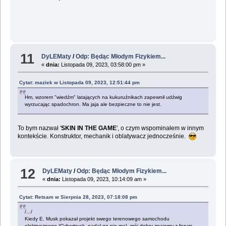
11
DyLEMaty
/
Odp: Będąc Młodym Fizykiem...
«
dnia:
Listopada 09, 2023, 03:58:00 pm »
Cytat: maziek w Listopada 09, 2023, 12:51:44 pm
Hm, wzorem "wiedźm" latających na kukuruźnikach zapewnił udźwig
wyrzucając spadochron. Ma jaja ale bezpieczne to nie jest.
To bym nazwał '
SKIN IN THE GAME
', o czym wspominałem w innym
kontekście. Konstruktor, mechanik i oblatywacz jednocześnie.
12
DyLEMaty
/
Odp: Będąc Młodym Fizykiem...
«
dnia:
Listopada 09, 2023, 10:14:09 am »
Cytat: Retsam w Sierpnia 28, 2023, 07:18:08 pm
/.../
Kiedy E. Musk pokazał projekt swego terenowego samochodu
elektrycznego (Cybertruck, nadal go nie ma), mój dobry znajomy z forum