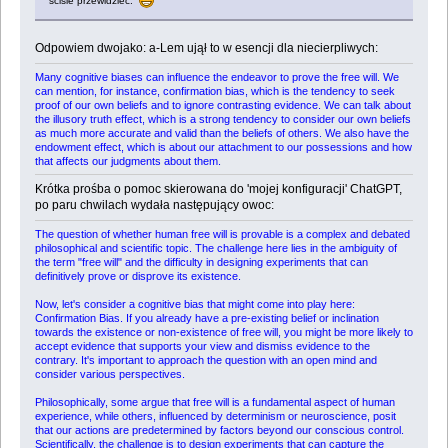
ściśle przewidzieć.
Odpowiem dwojako: a-Lem ujął to w esencji dla niecierpliwych:
Many cognitive biases can influence the endeavor to prove the free will. We
can mention, for instance, confirmation bias, which is the tendency to seek
proof of our own beliefs and to ignore contrasting evidence. We can talk about
the illusory truth effect, which is a strong tendency to consider our own beliefs
as much more accurate and valid than the beliefs of others. We also have the
endowment effect, which is about our attachment to our possessions and how
that affects our judgments about them.
Krótka prośba o pomoc skierowana do 'mojej konfiguracji' ChatGPT,
po paru chwilach wydała następujący owoc:
The question of whether human free will is provable is a complex and debated
philosophical and scientific topic. The challenge here lies in the ambiguity of
the term "free will" and the difficulty in designing experiments that can
definitively prove or disprove its existence.
Now, let's consider a cognitive bias that might come into play here:
Confirmation Bias. If you already have a pre-existing belief or inclination
towards the existence or non-existence of free will, you might be more likely to
accept evidence that supports your view and dismiss evidence to the
contrary. It's important to approach the question with an open mind and
consider various perspectives.
Philosophically, some argue that free will is a fundamental aspect of human
experience, while others, influenced by determinism or neuroscience, posit
that our actions are predetermined by factors beyond our conscious control.
Scientifically, the challenge is to design experiments that can capture the