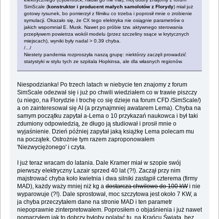
SimScale (
konstruktor i producent małych samolotów z Florydy
) miał już
gotowy rysunek, bo pomierzył z filmiku co trzeba i poprosił mnie o zrobienie
symulacji. Okazało się, że CX tego elektryka nie osiągnie parametrów o
jakich wspomniał E. Musk. Nawet po próbie tzw. aktywnego sterowania
przepływem powietrza wokół modelu (przez szczeliny ssące w krytycznych
miejscach), wyniki były nadal > 0.39 chyba.
/.../
Niestety pandemia rozproszyła naszą grupę: niektórzy zaczęli prowadzić
statystyki w stylu tych ze szpitala Hopkinsa, ale dla własnych regionów.
Niespodzianka! Po trzech latach w niebycie ten znajomy z forum
SimScale odezwał się i już po chwili wiedziałem co w trawie piszczy
(u niego, na Florydzie i trochę co się dzieje na forum CFD /SimScale/)
a on zainteresował się AI (a przynajmniej awatarem Lema). Chyba na
samym początku zapytał a-Lema o 10 przykazań naukowca i był taki
zdumiony odpowiedzią, że długo ją studiował i prosił mnie o
wyjaśnienie. Dzień później zapytał jaką książkę Lema polecam mu
na początek. Ostrożnie tym razem zaproponowałem
'Niezwyciężonego' i czyta.
I już teraz wracam do latania. Dale Kramer miał w szopie swój
pierwszy elektryczny Lazair sprzed 40 lat (?!). Zaczął przy nim
majstrować chyba koło kwietnia i dwa silniki zastąpił czterema (firmy
MAD), każdy waży mniej niż kg a
dostarcza chwilowo do 100 kW
i nie
wyparowuje (?!). Dale sprostował, moc szczytowa jest około 7 KW, a
ja chyba przeczytałem dane na stronie MAD i ten parametr
niepoprawnie zinterpretowałem. Poprosiłem o objaśnienia i już nawet
pomarzyłem jak to dobrzy byłoby polatać tu, na Krańcu Świata, bez