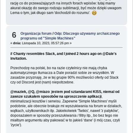
rację co do przeważających na innych forach wpisów: tutaj mamy
akurat okazję do swego rodzaju sublimacji, być może dzięki uwagom
Lema o tym, jak długo sam 'dochodził do rozumu'.
6
Organizacja forum
/
Odp: Dlaczego używamy archaicznego
programu od "Simple Machines"
«
dnia:
Listopada 10, 2023, 05:57:26 pm »
# Chanty resembles Slack, and I joined 2 hours ago on @Dale's
invitation.
Przechodzę na polski, bo na razie czytelnicy nie mają chyba
automatycznego tłumacza a Dale poradzi sobie ze wszystkim. W
zasadzie przyznaję, że w tej grupie 90% możliwości oferty od Slack
czy od Discord jest (nam) niepotrzebne.
@maziek, @Q, @miazo
:
jestem pod sztandarami KISS, niemal od
zawsze szukałem sposobów na uproszczenie aplikacji
,
minimalizacji kosztów i serwisu. Zapewne 'Simple Machines' myśli
podobnie, ale obecnie brakuje mi wyszukiwania na forum w działach,
wątkach, użytkownikach itp. Jakiekolwiek 'Twikis', nawet 'z patyków',
doposażałem w sposoby przeszukiwania / filtry itp., bo bez tego nie
miałbym argumentu aby pakować w to jakieś 'dane' (i mój czas, czyli
'życie').