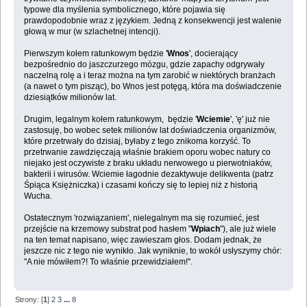
typowe dla myślenia symbolicznego, które pojawia się
prawdopodobnie wraz z językiem. Jedną z konsekwencji jest walenie
głową w mur (w szlachetnej intencji).
Pierwszym kołem ratunkowym będzie '
Wnos
', docierający
bezpośrednio do jaszczurzego mózgu, gdzie zapachy odgrywały
naczelną rolę a i teraz można na tym zarobić w niektórych branżach
(a nawet o tym pisząc), bo Wnos jest potęgą, która ma doświadczenie
dziesiątków milionów lat.
Drugim, legalnym kołem ratunkowym, będzie '
Wciemie
', 'ę' już nie
zastosuję, bo wobec setek milionów lat doświadczenia organizmów,
które przetrwały do dzisiaj, byłaby z tego znikoma korzyść. To
przetrwanie zawdzięczają właśnie brakiem oporu wobec natury co
niejako jest oczywiste z braku układu nerwowego u pierwotniaków,
bakterii i wirusów. Wciemie łagodnie dezaktywuje delikwenta (patrz
Śpiąca Księżniczka) i czasami kończy się to lepiej niż z historią
Wucha.
Ostatecznym 'rozwiązaniem', nielegalnym ma się rozumieć, jest
przejście na krzemowy substrat pod hasłem "
Wpiach
"), ale już wiele
na ten temat napisano, więc zawieszam głos. Dodam jednak, że
jeszcze nic z tego nie wynikło. Jak wyniknie, to wokół usłyszymy chór:
"A nie mówiłem?! To właśnie przewidziałem!".
Strony: [
1
]
2
3
...
8