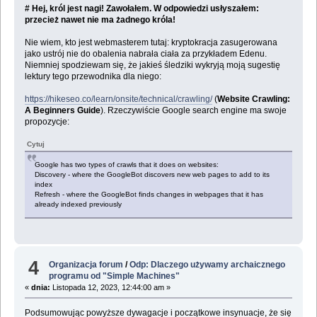
# Hej, król jest nagi! Zawołałem. W odpowiedzi usłyszałem:
przecież nawet nie ma żadnego króla!
Nie wiem, kto jest webmasterem tutaj: kryptokracja zasugerowana
jako ustrój nie do obalenia nabrała ciała za przykładem Edenu.
Niemniej spodziewam się, że jakieś śledziki wykryją moją sugestię
lektury tego przewodnika dla niego:
https://hikeseo.co/learn/onsite/technical/crawling/
(
Website Crawling:
A Beginners Guide
). Rzeczywiście Google search engine ma swoje
propozycje:
Cytuj
Google has two types of crawls that it does on websites:
Discovery - where the GoogleBot discovers new web pages to add to its
index
Refresh - where the GoogleBot finds changes in webpages that it has
already indexed previously
4
Organizacja forum
/
Odp: Dlaczego używamy archaicznego
programu od "Simple Machines"
«
dnia:
Listopada 12, 2023, 12:44:00 am »
Podsumowując powyższe dywagacje i początkowe insynuacje, że się