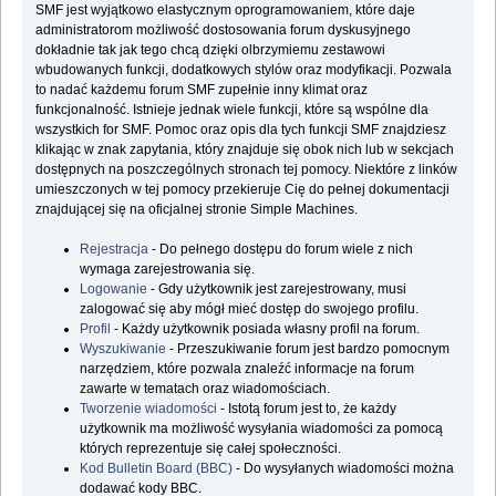
SMF jest wyjątkowo elastycznym oprogramowaniem, które daje
administratorom możliwość dostosowania forum dyskusyjnego
dokładnie tak jak tego chcą dzięki olbrzymiemu zestawowi
wbudowanych funkcji, dodatkowych stylów oraz modyfikacji. Pozwala
to nadać każdemu forum SMF zupełnie inny klimat oraz
funkcjonalność. Istnieje jednak wiele funkcji, które są wspólne dla
wszystkich for SMF. Pomoc oraz opis dla tych funkcji SMF znajdziesz
klikając w znak zapytania, który znajduje się obok nich lub w sekcjach
dostępnych na poszczególnych stronach tej pomocy. Niektóre z linków
umieszczonych w tej pomocy przekieruje Cię do pełnej dokumentacji
znajdującej się na oficjalnej stronie Simple Machines.
Rejestracja
- Do pełnego dostępu do forum wiele z nich
wymaga zarejestrowania się.
Logowanie
- Gdy użytkownik jest zarejestrowany, musi
zalogować się aby mógł mieć dostęp do swojego profilu.
Profil
- Każdy użytkownik posiada własny profil na forum.
Wyszukiwanie
- Przeszukiwanie forum jest bardzo pomocnym
narzędziem, które pozwala znaleźć informacje na forum
zawarte w tematach oraz wiadomościach.
Tworzenie wiadomości
- Istotą forum jest to, że każdy
użytkownik ma możliwość wysyłania wiadomości za pomocą
których reprezentuje się całej społeczności.
Kod Bulletin Board (BBC)
- Do wysyłanych wiadomości można
dodawać kody BBC.