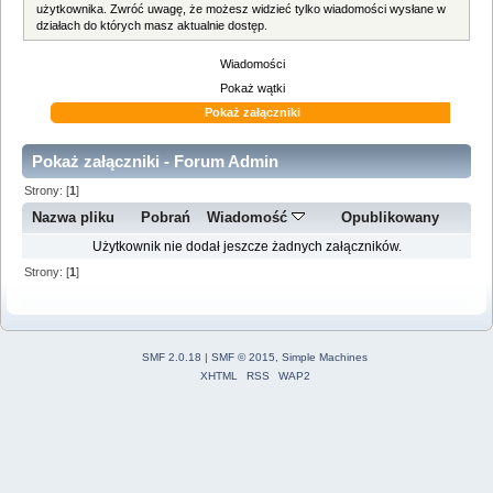
użytkownika. Zwróć uwagę, że możesz widzieć tylko wiadomości wysłane w
działach do których masz aktualnie dostęp.
Wiadomości
Pokaż wątki
Pokaż załączniki
Pokaż załączniki - Forum Admin
Strony: [
1
]
Nazwa pliku
Pobrań
Wiadomość
Opublikowany
Użytkownik nie dodał jeszcze żadnych załączników.
Strony: [
1
]
SMF 2.0.18
|
SMF © 2015
,
Simple Machines
XHTML
RSS
WAP2