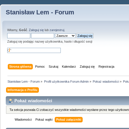
Stanisław Lem - Forum
Witamy,
Gość
.
Zaloguj się
lub
zarejestruj
.
Zaloguj się podając nazwę użytkownika, hasło i długość sesji
Strona główna
Pomoc
Szukaj
Kalendarz
Zaloguj się
Rejestracja
Stanisław Lem - Forum
»
Profil użytkownika Forum Admin
»
Pokaż wiadomości
»
Poka
Informacja o Profilu
Pokaż wiadomości
Ta sekcja pozwala Ci zobaczyć wszystkie wiadomości wysłane przez tego użytkowni
Wiadomości
Pokaż wątki
Pokaż załączniki