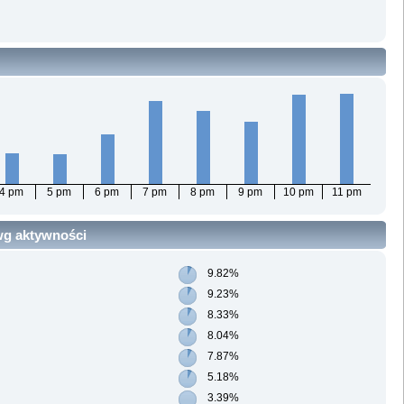
4 pm
5 pm
6 pm
7 pm
8 pm
9 pm
10 pm
11 pm
 wg aktywności
9.82%
9.23%
8.33%
8.04%
7.87%
5.18%
3.39%