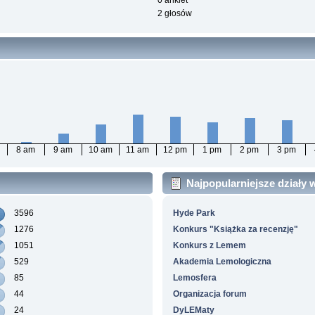
0 ankiet
2 głosów
8 am
9 am
10 am
11 am
12 pm
1 pm
2 pm
3 pm
Najpopularniejsze działy
3596
Hyde Park
1276
Konkurs "Książka za recenzję"
1051
Konkurs z Lemem
529
Akademia Lemologiczna
85
Lemosfera
44
Organizacja forum
24
DyLEMaty