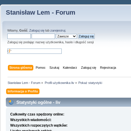
Stanisław Lem - Forum
Witamy,
Gość
.
Zaloguj się
lub
zarejestruj
.
Zaloguj się podając nazwę użytkownika, hasło i długość sesji
Strona główna
Pomoc
Szukaj
Kalendarz
Zaloguj się
Rejestracja
Stanisław Lem - Forum
»
Profil użytkownika liv
»
Pokaż statystyki
Informacja o Profilu
Statystyki ogólne - liv
Całkowity czas spędzony online:
Wszystkich wiadomości:
Wszystkich rozpoczętych wątków: