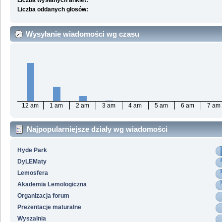
Liczba wysłanych ankiet:
Liczba oddanych głosów:
Wysyłanie wiadomości wg czasu
12 am
1 am
2 am
3 am
4 am
5 am
6 am
7 am
Najpopularniejsze działy wg wiadomości
Hyde Park
DyLEMaty
Lemosfera
Akademia Lemologiczna
Organizacja forum
Prezentacje maturalne
Wyszalnia