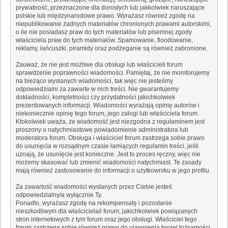
prywatność, przeznaczone dla dorosłych lub jakkolwiek naruszające
polskie lub międzynarodowe prawo. Wyrażasz również zgodę na
niepublikowanie żadnych materiałów chronionych prawami autorskimi,
o ile nie posiadasz praw do tych materiałów lub pisemnej zgody
właściciela praw do tych materiałów. Spamowanie, floodowanie,
reklamy, łańcuszki, piramidy oraz podżeganie są również zabronione.
Zauważ, że nie jest możliwe dla obsługi lub właścicieli forum
sprawdzenie poprawności wiadomości. Pamiętaj, że nie monitorujemy
na bieżąco wysłanych wiadomości, tak więc nie jesteśmy
odpowiedzialni za zawarte w nich treści. Nie gwarantujemy
dokładności, kompletności czy przydatności jakichkolwiek
prezentowanych informacji. Wiadomości wyrażają opinię autorów i
niekoniecznie opinię tego forum, jego załogi lub właściciela forum.
Ktokolwiek uważa, że wiadomość jest niezgodna z regulaminem jest
proszony o natychmiastowe powiadomienie administratora lub
moderatora forum. Obsługa i właściciel forum zastrzega sobie prawo
do usunięcia w rozsądnym czasie łamiących regulamin treści, jeśli
uznają, że usunięcie jest konieczne. Jest to proces ręczny, więc nie
możemy skasować lub zmienić wiadomości natychmiast. Te zasady
mają również zastosowanie do informacji o użytkowniku w jego profilu.
Za zawartość wiadomości wysłanych przez Ciebie jesteś
odpowiedzialny/a wyłącznie Ty.
Ponadto, wyrażasz zgodę na rekompensatę i pozostanie
nieszkodliwym dla właściciela/i forum, jakichkolwiek powiązanych
stron internetowych z tym forum oraz jego obsługi. Właściciel tego
forum zastrzega sobie również prawo do ujawnienia twojej tożsamości