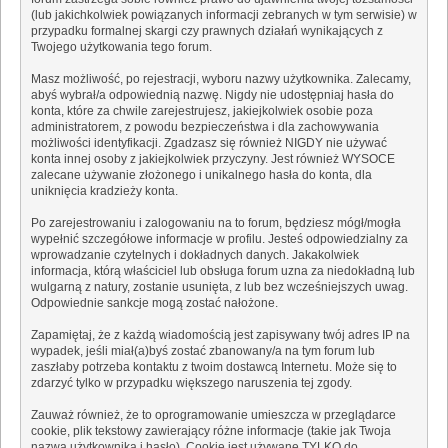
(lub jakichkolwiek powiązanych informacji zebranych w tym serwisie) w
przypadku formalnej skargi czy prawnych działań wynikających z
Twojego użytkowania tego forum.
Masz możliwość, po rejestracji, wyboru nazwy użytkownika. Zalecamy,
abyś wybrał/a odpowiednią nazwę. Nigdy nie udostępniaj hasła do
konta, które za chwile zarejestrujesz, jakiejkolwiek osobie poza
administratorem, z powodu bezpieczeństwa i dla zachowywania
możliwości identyfikacji. Zgadzasz się również NIGDY nie używać
konta innej osoby z jakiejkolwiek przyczyny. Jest również WYSOCE
zalecane używanie złożonego i unikalnego hasła do konta, dla
uniknięcia kradzieży konta.
Po zarejestrowaniu i zalogowaniu na to forum, będziesz mógł/mogła
wypełnić szczegółowe informacje w profilu. Jesteś odpowiedzialny za
wprowadzanie czytelnych i dokładnych danych. Jakakolwiek
informacja, którą właściciel lub obsługa forum uzna za niedokładną lub
wulgarną z natury, zostanie usunięta, z lub bez wcześniejszych uwag.
Odpowiednie sankcje mogą zostać nałożone.
Zapamiętaj, że z każdą wiadomością jest zapisywany twój adres IP na
wypadek, jeśli miał(a)byś zostać zbanowany/a na tym forum lub
zaszłaby potrzeba kontaktu z twoim dostawcą Internetu. Może się to
zdarzyć tylko w przypadku większego naruszenia tej zgody.
Zauważ również, że to oprogramowanie umieszcza w przeglądarce
cookie, plik tekstowy zawierający różne informacje (takie jak Twoja
nazwa użytkownika i hasło). Cookie jest używane TYLKO do