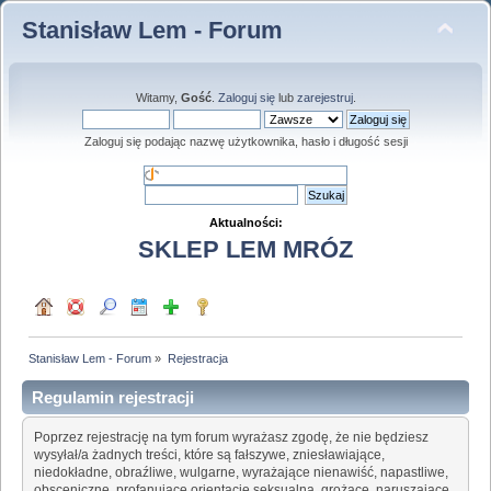
Stanisław Lem - Forum
Witamy,
Gość
.
Zaloguj się
lub
zarejestruj
.
Zaloguj się podając nazwę użytkownika, hasło i długość sesji
Aktualności:
SKLEP LEM MRÓZ
Stanisław Lem - Forum
»
Rejestracja
Regulamin rejestracji
Poprzez rejestrację na tym forum wyrażasz zgodę, że nie będziesz
wysyłał/a żadnych treści, które są fałszywe, zniesławiające,
niedokładne, obraźliwe, wulgarne, wyrażające nienawiść, napastliwe,
obsceniczne, profanujące orientację seksualną, grożące, naruszające