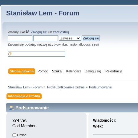
Stanisław Lem - Forum
Witamy,
Gość
.
Zaloguj się
lub
zarejestruj
.
Zaloguj się podając nazwę użytkownika, hasło i długość sesji
Strona główna
Pomoc
Szukaj
Kalendarz
Zaloguj się
Rejestracja
Stanisław Lem - Forum
»
Profil użytkownika xetras
»
Podsumowanie
Informacja o Profilu
Podsumowanie
xetras 
Wiadomości:
God Member
Wiek:
Offline