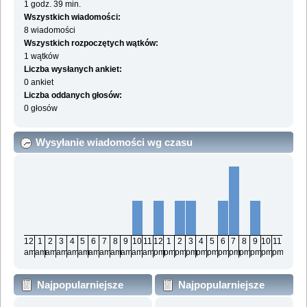
1 godz. 39 min.
Wszystkich wiadomości:
8 wiadomości
Wszystkich rozpoczętych wątków:
1 wątków
Liczba wysłanych ankiet:
0 ankiet
Liczba oddanych głosów:
0 głosów
Wysyłanie wiadomości wg czasu
12
1
2
3
4
5
6
7
8
9
10
11
12
1
2
3
4
5
6
7
8
9
10
11
am
am
am
am
am
am
am
am
am
am
am
am
pm
pm
pm
pm
pm
pm
pm
pm
pm
pm
pm
pm
Najpopularniejsze
Najpopularniejsze
działy wg wiadomości
działy wg aktywności