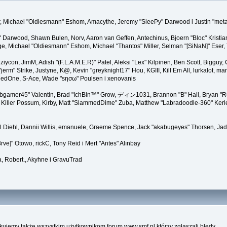
ner, Michael "Oldiesmann" Eshom, Amacythe, Jeremy "SleePy" Darwood i Justin "met
" Darwood, Shawn Bulen, Norv, Aaron van Geffen, Antechinus, Bjoern "Bloc" Kristi
 Michael "Oldiesmann" Eshom, Michael "Thantos" Miller, Selman "[SiNaN]" Eser, Th
 ziycon, JimM, Adish "(F.L.A.M.E.R)" Patel, Aleksi "Lex" Kilpinen, Ben Scott, Biggu
" Strike, Justyne, K@, Kevin "greyknight17" Hou, KGIII, Kill Em All, lurkalot, marga
, RedOne, S-Ace, Wade "sησω" Poulsen i xenovanis
gamer45" Valentin, Brad "IchBin™" Grow, ディン1031, Brannon "B" Hall, Bryan "Run
Killer Possum, Kirby, Matt "SlammedDime" Zuba, Matthew "Labradoodle-360" Kerle, 
el Diehl, Dannii Willis, emanuele, Graeme Spence, Jack "akabugeyes" Thorsen, Jad
ve]" Otowo, rickC, Tony Reid i Mert "Antes" Alınbay
, Robert., Akyhne i GravuTrad
kujemy także wszystkim użytkownikom forum www.smf.pl którzy zgłaszali błędy