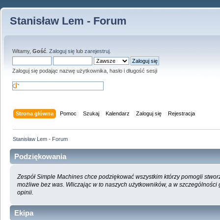
Stanisław Lem - Forum
Witamy,
Gość
.
Zaloguj się
lub
zarejestruj
.
Zaloguj się podając nazwę użytkownika, hasło i długość sesji
Strona główna
Pomoc
Szukaj
Kalendarz
Zaloguj się
Rejestracja
Stanisław Lem - Forum
Podziękowania
Zespół Simple Machines chce podziękować wszystkim którzy pomogli stworzyć
możliwe bez was. Wliczając w to naszych użytkowników, a w szczególności
opinii.
Ekipa