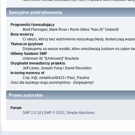
Specjalne podziękowania
Programiści konsultujący
Brett Flannigan, Mark Rose i René-Gilles "Nao 尚" Deberdt
Beta testerzy
Ci ukryci, którzy bez wytchnienia wyszukują błędy, dostarczają ws
Tłumacze językowi
Dziękujemy za wasze wysiłki, które umożliwiają ludziom na całym ś
Główny fundator SMF
Unknown W. "[Unknown]" Brackets
Oryginalni menadżerzy projektu
Jeff Lewis, Joseph Fung i David Recordon
In loving memory of
Crip, K@, metallica48423 i Paul_Pauline
Oraz dla każdego kogo pominęliśmy - Dziękujemy!
Prawa autorskie
Forum
SMF 2.0.18
|
SMF © 2015
,
Simple Machines