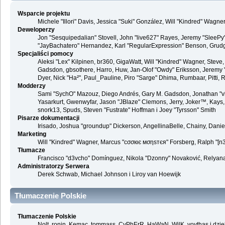
Wsparcie projektu
Michele "Illori" Davis, Jessica "Suki" González, Will "Kindred" Wag
Deweloperzy
Jon "Sesquipedalian" Stovell, John "live627" Rayes, Jeremy "SleePy
"JayBachatero" Hernandez, Karl "RegularExpression" Benson, Grudge,
Specjaliści pomocy
Aleksi "Lex" Kilpinen, br360, GigaWatt, Will "Kindred" Wagner, Steve,
Gadsdon, gbsothere, Harro, Huw, Jan-Olof "Owdy" Eriksson, Jeremy "jerm
Dyer, Nick "Ha²", Paul_Pauline, Piro "Sarge" Dhima, Rumbaar, Pitti
Modderzy
Sami "SychO" Mazouz, Diego Andrés, Gary M. Gadsdon, Jonathan "vb
Yasarkurt, Gwenwyfar, Jason "JBlaze" Clemons, Jerry, Joker™, Kays, 
snork13, Spuds, Steven "Fustrate" Hoffman i Joey "Tyrsson" Smith
Pisarze dokumentacji
Irisado, Joshua "groundup" Dickerson, AngellinaBelle, Chainy, Dani
Marketing
Will "Kindred" Wagner, Marcus "cσσкιє мσηѕтєя" Forsberg, Ralph "[n3r
Tłumacze
Francisco "d3vcho" Domínguez, Nikola "Dzonny" Novaković, Relyana
Administratorzy Serwera
Derek Schwab, Michael Johnson i Liroy van Hoewijk
Tłumaczenie Polskie
Tłumaczenie Polskie
Nolt, ronin, Kemac, tommass, CyPhErR, HaWaN, WilK, voythas i dzię