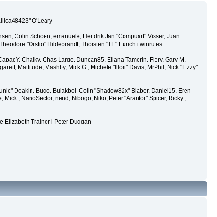
allica48423" O'Leary
ansen, Colin Schoen, emanuele, Hendrik Jan "Compuart" Visser, Juan
eodore "Orstio" Hildebrandt, Thorsten "TE" Eurich i winrules
y, CapadY, Chalky, Chas Large, Duncan85, Eliana Tamerin, Fiery, Gary M.
rett, Mattitude, Mashby, Mick G., Michele "Illori" Davis, MrPhil, Nick "Fizzy"
ic" Deakin, Bugo, Bulakbol, Colin "Shadow82x" Blaber, Daniel15, Eren
Mick., NanoSector, nend, Nibogo, Niko, Peter "Arantor" Spicer, Ricky.,
e Elizabeth Trainor i Peter Duggan