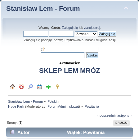
Stanisław Lem - Forum
Witamy,
Gość
.
Zaloguj się
lub
zarejestruj
.
Zaloguj się podając nazwę użytkownika, hasło i długość sesji
Aktualności:
SKLEP LEM MRÓZ
Stanisław Lem - Forum
»
Polski
»
Hyde Park
(Moderatorzy:
Forum Admin
,
skrzat
) »
Powitania
« poprzedni
następny »
Strony: [
1
]
DRUKUJ
Autor
Wątek: Powitania