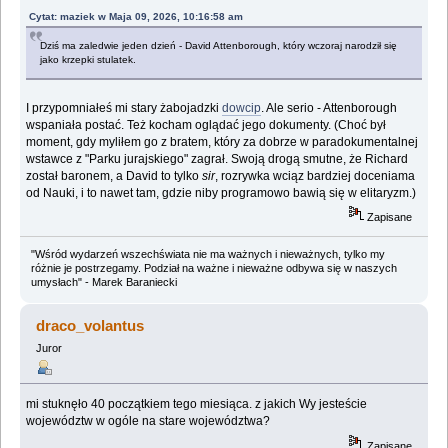
Cytat: maziek w Maja 09, 2026, 10:16:58 am
Dziś ma zaledwie jeden dzień - David Attenborough, który wczoraj narodził się
jako krzepki stulatek.
I przypomniałeś mi stary żabojadzki
dowcip
. Ale serio - Attenborough
wspaniała postać. Też kocham oglądać jego dokumenty. (Choć był
moment, gdy myliłem go z bratem, który za dobrze w paradokumentalnej
wstawce z "Parku jurajskiego" zagrał. Swoją drogą smutne, że Richard
został baronem, a David to tylko
sir
, rozrywka wciąz bardziej doceniama
od Nauki, i to nawet tam, gdzie niby programowo bawią się w elitaryzm.)
Zapisane
"Wśród wydarzeń wszechświata nie ma ważnych i nieważnych, tylko my
różnie je postrzegamy. Podział na ważne i nieważne odbywa się w naszych
umysłach" - Marek Baraniecki
draco_volantus
Juror
mi stuknęło 40 początkiem tego miesiąca. z jakich Wy jesteście
województw w ogóle na stare województwa?
Zapisane