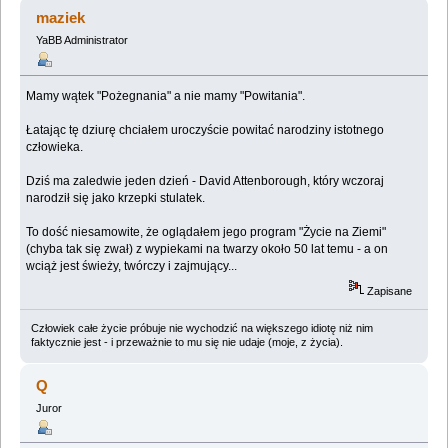
(Przeczytany 8403 razy)
maziek
YaBB Administrator
Mamy wątek "Pożegnania" a nie mamy "Powitania".
Łatając tę dziurę chciałem uroczyście powitać narodziny istotnego
człowieka.
Dziś ma zaledwie jeden dzień - David Attenborough, który wczoraj
narodził się jako krzepki stulatek.
To dość niesamowite, że oglądałem jego program "Życie na Ziemi"
(chyba tak się zwał) z wypiekami na twarzy około 50 lat temu - a on
wciąż jest świeży, twórczy i zajmujący...
Zapisane
Człowiek całe życie próbuje nie wychodzić na większego idiotę niż nim
faktycznie jest - i przeważnie to mu się nie udaje (moje, z życia).
Q
Juror