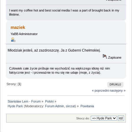
I want my coffee hot and best social media I was a part of brought back in my
lifetime.
maziek
YaBB Administrator
Młodziak jesteś, aż zazdroszczę. Ja z Guberni Chełmskiej.
Zapisane
Człowiek całe życie próbuje nie wychodzić na większego idiotę niż nim
faktycznie jest - i przeważnie to mu się nie udaje (moje, z życia).
Strony: [
1
]
DRUKUJ
« poprzedni
następny »
Stanisław Lem - Forum
»
Polski
»
Hyde Park
(Moderatorzy:
Forum Admin
,
skrzat
) »
Powitania
Skocz do: