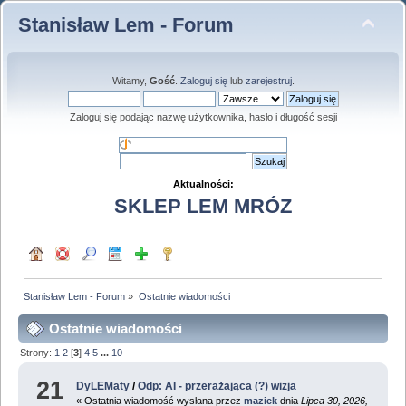
Stanisław Lem - Forum
Witamy,
Gość
.
Zaloguj się
lub
zarejestruj
.
Zaloguj się podając nazwę użytkownika, hasło i długość sesji
Aktualności:
SKLEP LEM MRÓZ
Stanisław Lem - Forum
»
Ostatnie wiadomości
Ostatnie wiadomości
Strony:
1
2
[
3
]
4
5
...
10
21
DyLEMaty
/
Odp: AI - przerażająca (?) wizja
« Ostatnia wiadomość wysłana przez
maziek
dnia
Lipca 30, 2026,