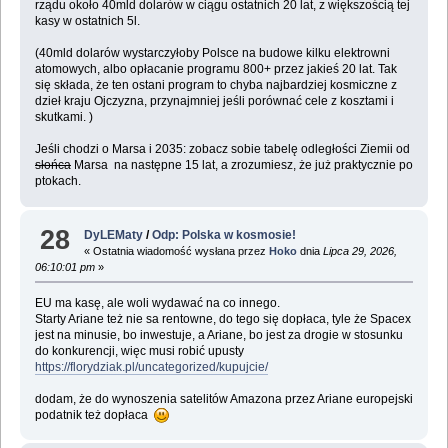
rządu około 40mld dolarów w ciągu ostatnich 20 lat, z większością tej
kasy w ostatnich 5l.
(40mld dolarów wystarczyłoby Polsce na budowe kilku elektrowni
atomowych, albo opłacanie programu 800+ przez jakieś 20 lat. Tak
się składa, że ten ostani program to chyba najbardziej kosmiczne z
dzieł kraju Ojczyzna, przynajmniej jeśli porównać cele z kosztami i
skutkami. )
Jeśli chodzi o Marsa i 2035: zobacz sobie tabelę odległości Ziemii od
słońca
Marsa na następne 15 lat, a zrozumiesz, że już praktycznie po
ptokach.
28
DyLEMaty
/
Odp: Polska w kosmosie!
« Ostatnia wiadomość wysłana przez
Hoko
dnia
Lipca 29, 2026,
06:10:01 pm
»
EU ma kasę, ale woli wydawać na co innego.
Starty Ariane też nie sa rentowne, do tego się dopłaca, tyle że Spacex
jest na minusie, bo inwestuje, a Ariane, bo jest za drogie w stosunku
do konkurencji, więc musi robić upusty
https://florydziak.pl/uncategorized/kupujcie/
dodam, że do wynoszenia satelitów Amazona przez Ariane europejski
podatnik też dopłaca