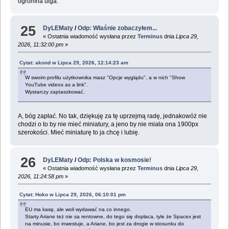
ogromna ulga.
25
DyLEMaty
/
Odp: Właśnie zobaczyłem...
« Ostatnia wiadomość wysłana przez
Terminus
dnia
Lipca 29,
2026, 11:32:00 pm
»
Cytat: akond w Lipca 29, 2026, 12:14:23 am
W swoim profilu użytkownika masz "Opcje wyglądu", a w nich "Show
YouTube videos as a link".
Wystarczy zaptaszkować.
A, bóg zapłać. No tak, dziękuję za tę uprzejmą radę, jednakowóż nie
chodzi o to by nie mieć miniatury, a jeno by nie miała ona 1900px
szerokości. Mieć miniaturę to ja chcę i lubię.
26
DyLEMaty
/
Odp: Polska w kosmosie!
« Ostatnia wiadomość wysłana przez
Terminus
dnia
Lipca 29,
2026, 11:24:58 pm
»
Cytat: Hoko w Lipca 29, 2026, 06:10:01 pm
EU ma kasę, ale woli wydawać na co innego.
Starty Ariane też nie sa rentowne, do tego się dopłaca, tyle że Spacex jest
na minusie, bo inwestuje, a Ariane, bo jest za drogie w stosunku do