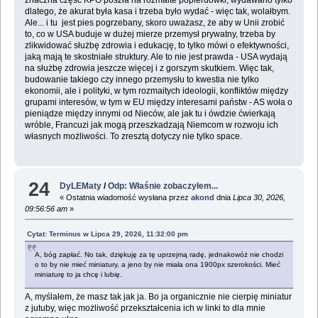
znaczna część KPO poszła na rozmaite popierdówki, wydawano tylko
dlatego, że akurat była kasa i trzeba było wydać - więc tak, wolałbym.
Ale... i tu jest pies pogrzebany, skoro uważasz, że aby w Unii zrobić
to, co w USA buduje w dużej mierze przemysł prywatny, trzeba by
zlikwidować służbę zdrowia i edukację, to tylko mówi o efektywności,
jaką mają te skostniałe struktury. Ale to nie jest prawda - USA wydają
na służbę zdrowia jeszcze więcej i z gorszym skutkiem. Więc tak,
budowanie takiego czy innego przemysłu to kwestia nie tylko
ekonomii, ale i polityki, w tym rozmaitych ideologii, konfliktów między
grupami interesów, w tym w EU między interesami państw - AS woła o
pieniądze między innymi od Nieców, ale jak tu i ówdzie ćwierkają
wróble, Francuzi jak mogą przeszkadzają Niemcom w rozwoju ich
własnych możliwości. To zresztą dotyczy nie tylko space.
24
DyLEMaty
/
Odp: Właśnie zobaczyłem...
« Ostatnia wiadomość wysłana przez
akond
dnia
Lipca 30, 2026,
09:56:56 am
»
Cytat: Terminus w Lipca 29, 2026, 11:32:00 pm
A, bóg zapłać. No tak, dziękuję za tę uprzejmą radę, jednakowóż nie chodzi
o to by nie mieć miniatury, a jeno by nie miała ona 1900px szerokości. Mieć
miniaturę to ja chcę i lubię.
A, myślałem, że masz tak jak ja. Bo ja organicznie nie cierpię miniatur
z jutuby, więc możliwość przekształcenia ich w linki to dla mnie