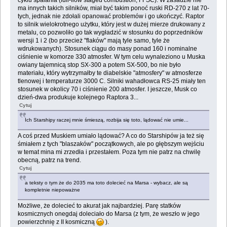
cyklu spalania (full-flow staged combustion, FFSC). W zasadzie nie
ma innych takich silników, miał być takim ponoć ruski RD-270 z lat 70-
tych, jednak nie zdołali opanować problemów i go ukończyć. Raptor
to silnik wielokrotnego użytku, który jest w dużej mierze drukowany z
metalu, co pozwoliło go tak wygładzić w stosunku do poprzedników
wersji 1 i 2 (bo przecież "flaków" mają tyle samo, tyle że
wdrukowanych). Stosunek ciągu do masy ponad 160 i nominalne
ciśnienie w komorze 330 atmosfer. W tym celu wynaleziono u Muska
owiany tajemnicą stop SX-300 a potem SX-500, bo nie było
materiału, który wytrzymałby te diabelskie "atmosfery" w atmosferze
tlenowej i temperaturze 3000 C. Silniki wahadłowca RS-25 miały ten
stosunek w okolicy 70 i ciśnienie 200 atmosfer. I jeszcze, Musk co
dzień-dwa produkuje kolejnego Raptora 3...
Cytuj
Ich Starshipy raczej mnie śmieszą, rozbija się toto, lądować nie umie...
A coś przed Muskiem umiało lądować? A co do Starshipów ja też się
śmiałem z tych "blaszaków" początkowych, ale po głębszym wejściu
w temat mina mi zrzedła i przestałem. Poza tym nie patrz na chwilę
obecną, patrz na trend.
Cytuj
a teksty o tym że do 2035 ma toto dolecieć na Marsa - wybacz, ale są
kompletnie niepoważne
Możliwe, że dolecieć to akurat jak najbardziej. Parę statków
kosmicznych onegdaj doleciało do Marsa (z tym, że weszło w jego
powierzchnię z II kosmiczną
).