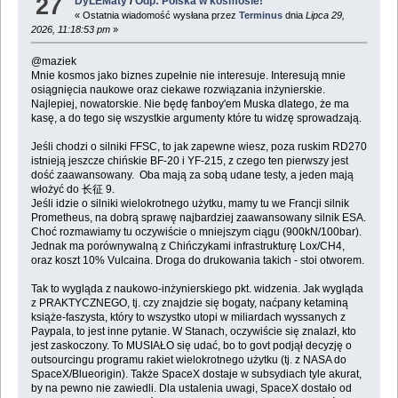
27
DyLEMaty
/
Odp: Polska w kosmosie!
« Ostatnia wiadomość wysłana przez
Terminus
dnia
Lipca 29,
2026, 11:18:53 pm
»
@maziek
Mnie kosmos jako biznes zupełnie nie interesuje. Interesują mnie
osiągnięcia naukowe oraz ciekawe rozwiązania inżynierskie.
Najlepiej, nowatorskie. Nie będę fanboy'em Muska dlatego, że ma
kasę, a do tego się wszystkie argumenty które tu widzę sprowadzają.
Jeśli chodzi o silniki FFSC, to jak zapewne wiesz, poza ruskim RD270
istnieją jeszcze chińskie BF-20 i YF-215, z czego ten pierwszy jest
dość zaawansowany. Oba mają za sobą udane testy, a jeden mają
włożyć do 长征 9.
Jeśli idzie o silniki wielokrotnego użytku, mamy tu we Francji silnik
Prometheus, na dobrą sprawę najbardziej zaawansowany silnik ESA.
Choć rozmawiamy tu oczywiście o mniejszym ciągu (900kN/100bar).
Jednak ma porównywalną z Chińczykami infrastrukturę Lox/CH4,
oraz koszt 10% Vulcaina. Droga do drukowania takich - stoi otworem.
Tak to wygląda z naukowo-inżynierskiego pkt. widzenia. Jak wygląda
z PRAKTYCZNEGO, tj. czy znajdzie się bogaty, naćpany ketaminą
książe-faszysta, który to wszystko utopi w miliardach wyssanych z
Paypala, to jest inne pytanie. W Stanach, oczywiście się znalazł, kto
jest zaskoczony. To MUSIAŁO się udać, bo to govt podjął decyzję o
outsourcingu programu rakiet wielokrotnego użytku (tj. z NASA do
SpaceX/Blueorigin). Także SpaceX dostaje w subsydiach tyle akurat,
by na pewno nie zawiedli. Dla ustalenia uwagi, SpaceX dostało od