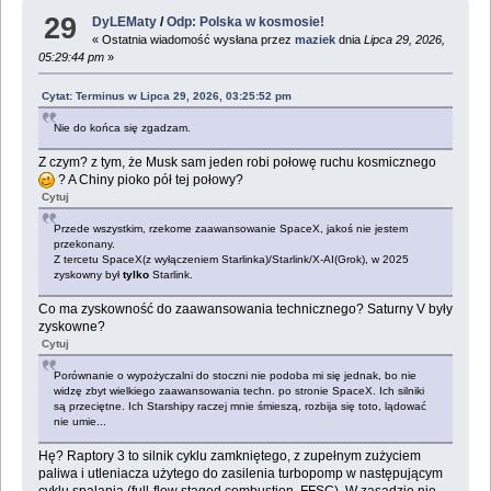
29
DyLEMaty
/
Odp: Polska w kosmosie!
« Ostatnia wiadomość wysłana przez
maziek
dnia
Lipca 29, 2026,
05:29:44 pm
»
Cytat: Terminus w Lipca 29, 2026, 03:25:52 pm
Nie do końca się zgadzam.
Z czym? z tym, że Musk sam jeden robi połowę ruchu kosmicznego
? A Chiny pioko pół tej połowy?
Cytuj
Przede wszystkim, rzekome zaawansowanie SpaceX, jakoś nie jestem
przekonany.
Z tercetu SpaceX(z wyłączeniem Starlinka)/Starlink/X-AI(Grok), w 2025
zyskowny był
tylko
Starlink.
Co ma zyskowność do zaawansowania technicznego? Saturny V były
zyskowne?
Cytuj
Porównanie o wypożyczalni do stoczni nie podoba mi się jednak, bo nie
widzę zbyt wielkiego zaawansowania techn. po stronie SpaceX. Ich silniki
są przeciętne. Ich Starshipy raczej mnie śmieszą, rozbija się toto, lądować
nie umie...
Hę? Raptory 3 to silnik cyklu zamkniętego, z zupełnym zużyciem
paliwa i utleniacza użytego do zasilenia turbopomp w następującym