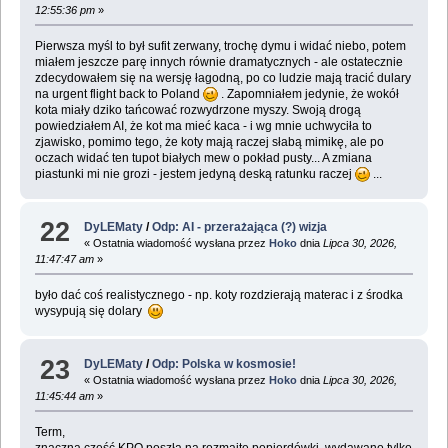
12:55:36 pm
»
Pierwsza myśl to był sufit zerwany, trochę dymu i widać niebo, potem
miałem jeszcze parę innych równie dramatycznych - ale ostatecznie
zdecydowałem się na wersję łagodną, po co ludzie mają tracić dulary
na urgent flight back to Poland
. Zapomniałem jedynie, że wokół
kota miały dziko tańcować rozwydrzone myszy. Swoją drogą
powiedziałem AI, że kot ma mieć kaca - i wg mnie uchwyciła to
zjawisko, pomimo tego, że koty mają raczej słabą mimikę, ale po
oczach widać ten tupot białych mew o pokład pusty... A zmiana
piastunki mi nie grozi - jestem jedyną deską ratunku raczej
...
22
DyLEMaty
/
Odp: AI - przerażająca (?) wizja
« Ostatnia wiadomość wysłana przez
Hoko
dnia
Lipca 30, 2026,
11:47:47 am
»
było dać coś realistycznego - np. koty rozdzierają materac i z środka
wysypują się dolary
23
DyLEMaty
/
Odp: Polska w kosmosie!
« Ostatnia wiadomość wysłana przez
Hoko
dnia
Lipca 30, 2026,
11:45:44 am
»
Term,