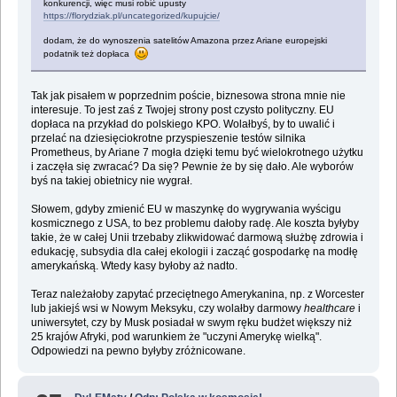
konkurencji, więc musi robić upusty
https://florydziak.pl/uncategorized/kupujcie/
dodam, że do wynoszenia satelitów Amazona przez Ariane europejski
podatnik też dopłaca
Tak jak pisałem w poprzednim poście, biznesowa strona mnie nie
interesuje. To jest zaś z Twojej strony post czysto polityczny. EU
dopłaca na przykład do polskiego KPO. Wolałbyś, by to uwalić i
przelać na dziesięciokrotne przyspieszenie testów silnika
Prometheus, by Ariane 7 mogła dzięki temu być wielokrotnego użytku
i zaczęła się zwracać? Da się? Pewnie że by się dało. Ale wyborów
byś na takiej obietnicy nie wygrał.
Słowem, gdyby zmienić EU w maszynkę do wygrywania wyścigu
kosmicznego z USA, to bez problemu dałoby radę. Ale koszta byłyby
takie, że w całej Unii trzebaby zlikwidować darmową służbę zdrowia i
edukację, subsydia dla całej ekologii i zacząć gospodarkę na modłę
amerykańską. Wtedy kasy byłoby aż nadto.
Teraz należałoby zapytać przeciętnego Amerykanina, np. z Worcester
lub jakiejś wsi w Nowym Meksyku, czy wolałby darmowy
healthcare
i
uniwersytet, czy by Musk posiadał w swym ręku budżet większy niż
25 krajów Afryki, pod warunkiem że "uczyni Amerykę wielką".
Odpowiedzi na pewno byłyby zróżnicowane.