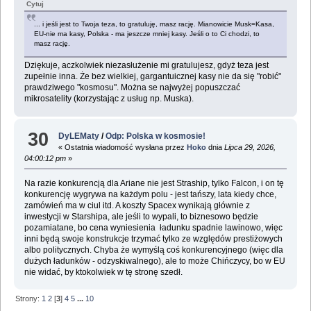
Cytuj
... i jeśli jest to Twoja teza, to gratuluję, masz rację. Mianowicie Musk=Kasa,
EU-nie ma kasy, Polska - ma jeszcze mniej kasy. Jeśli o to Ci chodzi, to
masz rację.
Dziękuje, aczkolwiek niezasłużenie mi gratulujesz, gdyż teza jest
zupełnie inna. Że bez wielkiej, gargantuicznej kasy nie da się "robić"
prawdziwego "kosmosu". Można se najwyżej popuszczać
mikrosatelity (korzystając z usług np. Muska).
30
DyLEMaty
/
Odp: Polska w kosmosie!
« Ostatnia wiadomość wysłana przez
Hoko
dnia
Lipca 29, 2026,
04:00:12 pm
»
Na razie konkurencją dla Ariane nie jest Straship, tylko Falcon, i on tę
konkurencję wygrywa na każdym polu - jest tańszy, lata kiedy chce,
zamówień ma w ciul itd. A koszty Spacex wynikają głównie z
inwestycji w Starshipa, ale jeśli to wypali, to biznesowo będzie
pozamiatane, bo cena wyniesienia ładunku spadnie lawinowo, więc
inni będą swoje konstrukcje trzymać tylko ze względów prestiżowych
albo politycznych. Chyba że wymyślą coś konkurencyjnego (więc dla
dużych ładunków - odzyskiwalnego), ale to może Chińczycy, bo w EU
nie widać, by ktokolwiek w tę stronę szedł.
Strony:
1
2
[
3
]
4
5
...
10