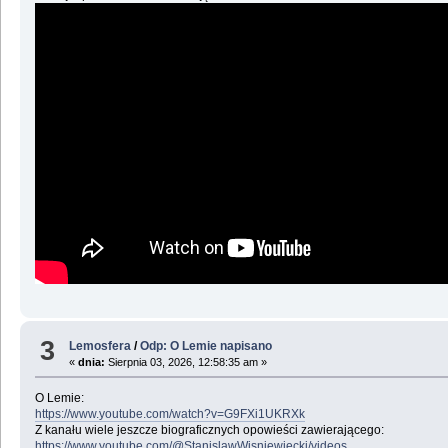
3
Lemosfera
/
Odp: O Lemie napisano
«
dnia:
Sierpnia 03, 2026, 12:58:35 am »
O Lemie:
https://www.youtube.com/watch?v=G9FXi1UKRXk
Z kanału wiele jeszcze biograficznych opowieści zawierającego:
https://www.youtube.com/@StanislawWisniewiecki/videos