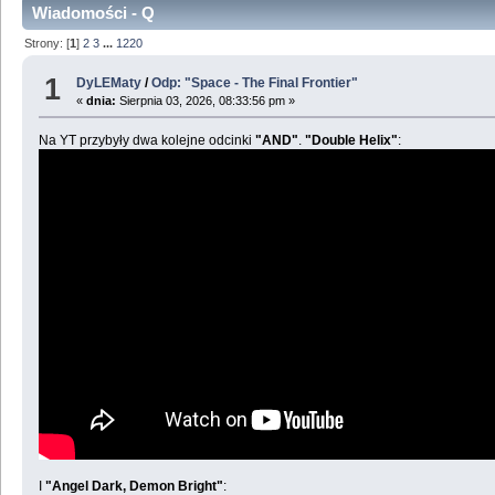
Wiadomości - Q
Strony: [
1
]
2
3
...
1220
1
DyLEMaty
/
Odp: "Space - The Final Frontier"
«
dnia:
Sierpnia 03, 2026, 08:33:56 pm »
Na YT przybyły dwa kolejne odcinki
"AND"
.
"Double Helix"
:
I
"Angel Dark, Demon Bright"
: