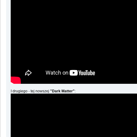
I drugiego - tej nowszej
"Dark Matter"
: