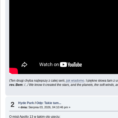
(Ten drugi chyba najlepszy z całej serii,
jak wiadomo
. I piękne słowa tam z 
rev. Bem
: /.../ We know it created the stars, and the planets, the soft win
2
Hyde Park
/
Odp: Takie tam...
«
dnia:
Sierpnia 03, 2026, 04:10:46 pm »
O misji Apollo 13 w takim oto ujęciu: