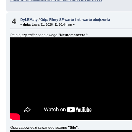
4
DyLEMaty
/
Odp: Filmy SF warte i nie warte obejrzenia
«
dnia:
Lipca 31, 2026, 11:20:44 am »
Pełniejszy
trailer
serialowego
"Neuromancera"
:
Oraz zapowiedzi czwartego sezonu
"Silo"
: