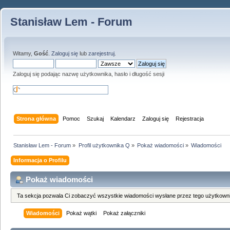
Stanisław Lem - Forum
Witamy,
Gość
.
Zaloguj się
lub
zarejestruj
.
Zaloguj się podając nazwę użytkownika, hasło i długość sesji
Strona główna
Pomoc
Szukaj
Kalendarz
Zaloguj się
Rejestracja
Stanisław Lem - Forum
»
Profil użytkownika Q
»
Pokaż wiadomości
»
Wiadomości
Informacja o Profilu
Pokaż wiadomości
Ta sekcja pozwala Ci zobaczyć wszystkie wiadomości wysłane przez tego użytkowni
Wiadomości
Pokaż wątki
Pokaż załączniki