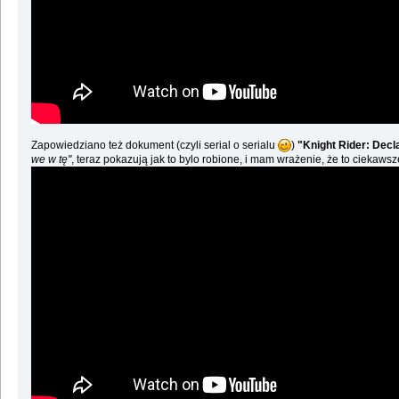
Zapowiedziano też dokument (czyli serial o serialu
)
"Knight Rider: Decl
we w tę"
, teraz pokazują jak to bylo robione, i mam wrażenie, że to ciekaw