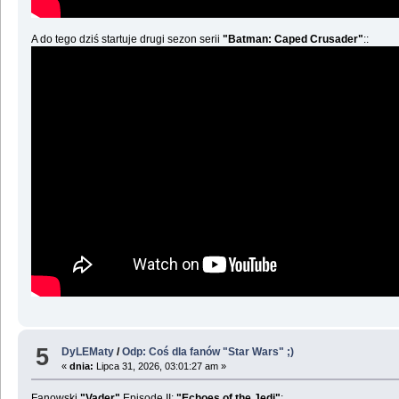
A do tego dziś startuje drugi sezon serii
"Batman: Caped Crusader"
::
5
DyLEMaty
/
Odp: Coś dla fanów "Star Wars" ;)
«
dnia:
Lipca 31, 2026, 03:01:27 am »
Fanowski
"Vader"
Episode II:
"Echoes of the Jedi"
: