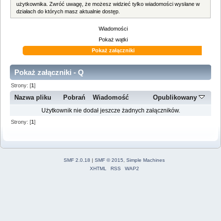
użytkownika. Zwróć uwagę, że możesz widzieć tylko wiadomości wysłane w
działach do których masz aktualnie dostęp.
Wiadomości
Pokaż wątki
Pokaż załączniki
Pokaż załączniki - Q
Strony: [
1
]
Nazwa pliku
Pobrań
Wiadomość
Opublikowany
Użytkownik nie dodał jeszcze żadnych załączników.
Strony: [
1
]
SMF 2.0.18
|
SMF © 2015
,
Simple Machines
XHTML
RSS
WAP2