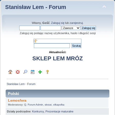
Stanisław Lem - Forum
Witamy,
Gość
.
Zaloguj się
lub
zarejestruj
.
Zaloguj się podając nazwę użytkownika, hasło i długość sesji
Aktualności:
SKLEP LEM MRÓZ
Stanisław Lem - Forum
Polski
Lemosfera
Moderatorzy:
Q
,
Forum Admin
,
skrzat
,
olkapolka
Działy podrzędne
:
Konkursy
,
Prezentacje maturalne