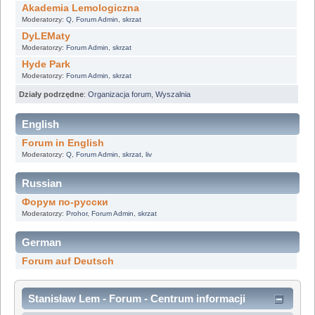
Akademia Lemologiczna
Moderatorzy:
Q
,
Forum Admin
,
skrzat
DyLEMaty
Moderatorzy:
Forum Admin
,
skrzat
Hyde Park
Moderatorzy:
Forum Admin
,
skrzat
Działy podrzędne
:
Organizacja forum
,
Wyszalnia
English
Forum in English
Moderatorzy:
Q
,
Forum Admin
,
skrzat
,
liv
Russian
Форум по-русски
Moderatorzy:
Prohor
,
Forum Admin
,
skrzat
German
Forum auf Deutsch
Stanisław Lem - Forum - Centrum informacji