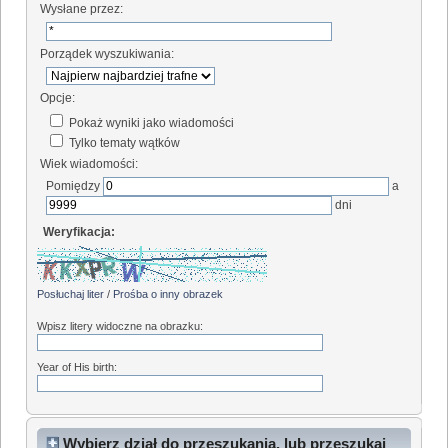
Wysłane przez:
Porządek wyszukiwania:
Opcje:
Pokaż wyniki jako wiadomości
Tylko tematy wątków
Wiek wiadomości:
Pomiędzy
a
dni
Weryfikacja:
Posłuchaj liter
/
Prośba o inny obrazek
Wpisz litery widoczne na obrazku:
Year of His birth:
Wybierz dział do przeszukania, lub przeszukaj