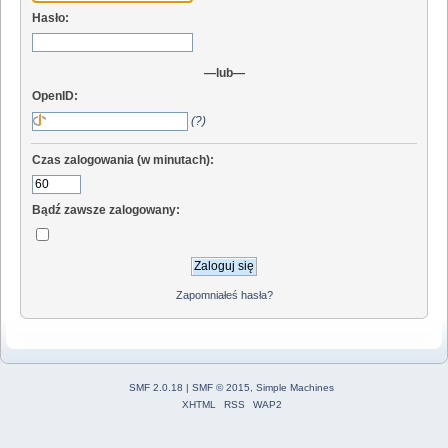
Hasło:
—lub—
OpenID:
(?)
Czas zalogowania (w minutach):
Bądź zawsze zalogowany:
Zapomniałeś hasła?
SMF 2.0.18
|
SMF © 2015
,
Simple Machines
XHTML
RSS
WAP2