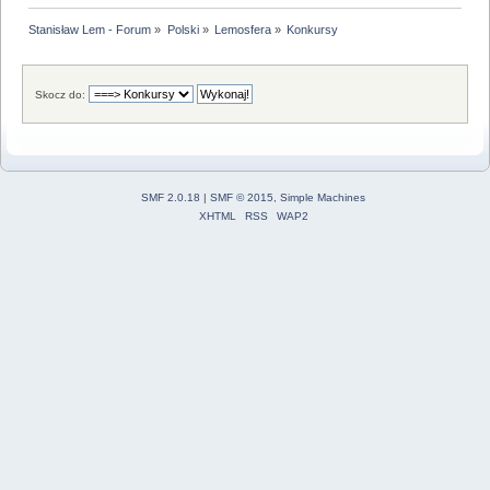
Stanisław Lem - Forum
»
Polski
»
Lemosfera
»
Konkursy
Skocz do:
SMF 2.0.18
|
SMF © 2015
,
Simple Machines
XHTML
RSS
WAP2