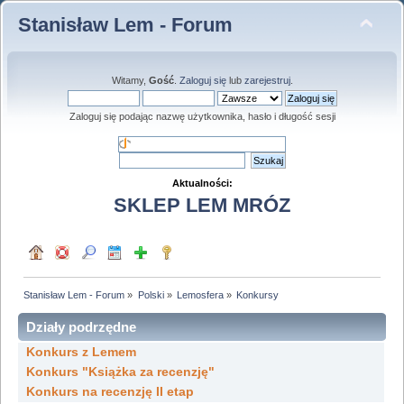
Stanisław Lem - Forum
Witamy,
Gość
.
Zaloguj się
lub
zarejestruj
.
Zaloguj się podając nazwę użytkownika, hasło i długość sesji
Aktualności:
SKLEP LEM MRÓZ
Stanisław Lem - Forum
»
Polski
»
Lemosfera
»
Konkursy
Działy podrzędne
Konkurs z Lemem
Konkurs "Książka za recenzję"
Konkurs na recenzję II etap