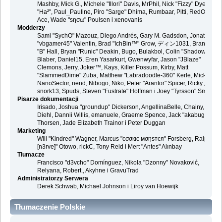
Mashby, Mick G., Michele "Illori" Davis, MrPhil, Nick "Fizzy" Dyer, Nick
"Ha²", Paul_Pauline, Piro "Sarge" Dhima, Rumbaar, Pitti, RedOne, S-
Ace, Wade "sησω" Poulsen i xenovanis
Modderzy
Sami "SychO" Mazouz, Diego Andrés, Gary M. Gadsdon, Jonathan
"vbgamer45" Valentin, Brad "IchBin™" Grow, ディン1031, Brannon
"B" Hall, Bryan "Runic" Deakin, Bugo, Bulakbol, Colin "Shadow82x"
Blaber, Daniel15, Eren Yasarkurt, Gwenwyfar, Jason "JBlaze"
Clemons, Jerry, Joker™, Kays, Killer Possum, Kirby, Matt
"SlammedDime" Zuba, Matthew "Labradoodle-360" Kerle, Mick.,
NanoSector, nend, Nibogo, Niko, Peter "Arantor" Spicer, Ricky.,
snork13, Spuds, Steven "Fustrate" Hoffman i Joey "Tyrsson" Smith
Pisarze dokumentacji
Irisado, Joshua "groundup" Dickerson, AngellinaBelle, Chainy, Danie
Diehl, Dannii Willis, emanuele, Graeme Spence, Jack "akabugeyes"
Thorsen, Jade Elizabeth Trainor i Peter Duggan
Marketing
Will "Kindred" Wagner, Marcus "cσσкιє мσηѕтєя" Forsberg, Ralph "
[n3rve]" Otowo, rickC, Tony Reid i Mert "Antes" Alınbay
Tłumacze
Francisco "d3vcho" Domínguez, Nikola "Dzonny" Novaković,
Relyana, Robert., Akyhne i GravuTrad
Administratorzy Serwera
Derek Schwab, Michael Johnson i Liroy van Hoewijk
Tłumaczenie Polskie