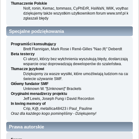
Tłumaczenie Polskie
Nolt, ronin, Kemac, tommass, CyPhErR, HaWaN, WilK, voythas i
dziękujemy także wszystkim użytkownikom forum www.smf.pl którzy
zgłaszali błędy
Specjalne podziękowania
Programiści konsultujący
Brett Flannigan, Mark Rose i René-Gilles "Nao 尚" Deberdt
Beta testerzy
Ci ukryci, którzy bez wytchnienia wyszukują błędy, dostarczają
wsparcie oraz doprowadzają deweloperów do szaleństwa.
Tłumacze językowi
Dziękujemy za wasze wysiłki, które umożliwiają ludziom na całym
świecie używanie SMF.
Główny fundator SMF
Unknown W. "[Unknown]" Brackets
Oryginalni menadżerzy projektu
Jeff Lewis, Joseph Fung i David Recordon
In loving memory of
Crip, K@, metallica48423 i Paul_Pauline
Oraz dla każdego kogo pominęliśmy - Dziękujemy!
Prawa autorskie