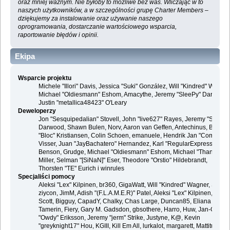
oraz mniej ważnym. Nie byłoby to możliwe bez was. Wliczając w to
naszych użytkowników, a w szczególności grupę Charter Members –
dziękujemy za instalowanie oraz używanie naszego
oprogramowania, dostarczanie wartościowego wsparcia,
raportowanie błędów i opinii.
Ekipa
Wsparcie projektu
Michele "Illori" Davis, Jessica "Suki" González, Will "Kindred" Wagner
Michael "Oldiesmann" Eshom, Amacythe, Jeremy "SleePy" Darwood 
Justin "metallica48423" O'Leary
Deweloperzy
Jon "Sesquipedalian" Stovell, John "live627" Rayes, Jeremy "SleePy
Darwood, Shawn Bulen, Norv, Aaron van Geffen, Antechinus, Bjoern
"Bloc" Kristiansen, Colin Schoen, emanuele, Hendrik Jan "Compuart
Visser, Juan "JayBachatero" Hernandez, Karl "RegularExpression"
Benson, Grudge, Michael "Oldiesmann" Eshom, Michael "Thantos"
Miller, Selman "[SiNaN]" Eser, Theodore "Orstio" Hildebrandt,
Thorsten "TE" Eurich i winrules
Specjaliści pomocy
Aleksi "Lex" Kilpinen, br360, GigaWatt, Will "Kindred" Wagner, Steve,
ziycon, JimM, Adish "(F.L.A.M.E.R)" Patel, Aleksi "Lex" Kilpinen, Ben
Scott, Bigguy, CapadY, Chalky, Chas Large, Duncan85, Eliana
Tamerin, Fiery, Gary M. Gadsdon, gbsothere, Harro, Huw, Jan-Olof
"Owdy" Eriksson, Jeremy "jerm" Strike, Justyne, K@, Kevin
"greyknight17" Hou, KGIII, Kill Em All, lurkalot, margarett, Mattitude,