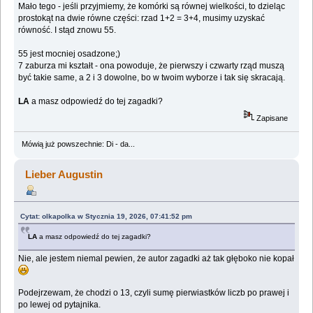
Mało tego - jeśli przyjmiemy, że komórki są równej wielkości, to dzieląc
prostokąt na dwie równe części: rzad 1+2 = 3+4, musimy uzyskać
równość. I stąd znowu 55.
55 jest mocniej osadzone;)
7 zaburza mi kształt - ona powoduje, że pierwszy i czwarty rząd muszą
być takie same, a 2 i 3 dowolne, bo w twoim wyborze i tak się skracają.
LA
a masz odpowiedź do tej zagadki?
Zapisane
Mówią już powszechnie: Di - da...
Lieber Augustin
Cytat: olkapolka w Stycznia 19, 2026, 07:41:52 pm
LA
a masz odpowiedź do tej zagadki?
Nie, ale jestem niemal pewien, że autor zagadki aż tak głęboko nie kopał
Podejrzewam, że chodzi o 13, czyli sumę pierwiastków liczb po prawej i
po lewej od pytajnika.