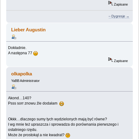
Zapisane
– Dygresje →
Lieber Augustin
Dokładnie.
A następna 77
Zapisane
olkapolka
YaBB Administrator
Akond…140?
Psss sorr znowu źle dodałam
Okkk…dlaczego sumy tych wydzielonych mają być równe?
I wg mnie też upraszcza i sprowadza do porównania pierwszego i
ostatniego rzędu.
Może że prostokąt a nie kwadrat?