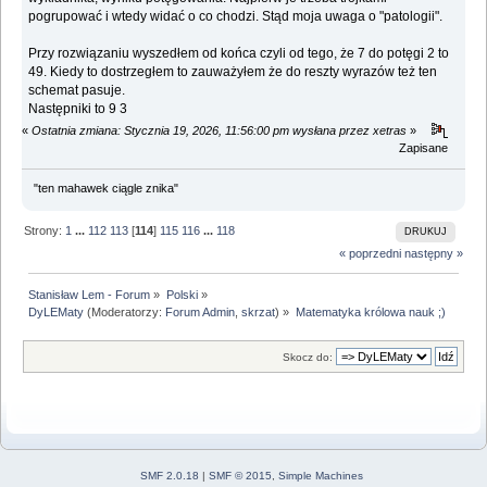
pogrupować i wtedy widać o co chodzi. Stąd moja uwaga o "patologii".
Przy rozwiązaniu wyszedłem od końca czyli od tego, że 7 do potęgi 2 to
49. Kiedy to dostrzegłem to zauważyłem że do reszty wyrazów też ten
schemat pasuje.
Następniki to 9 3
«
Ostatnia zmiana: Stycznia 19, 2026, 11:56:00 pm wysłana przez xetras
»
Zapisane
"ten mahawek ciągle znika"
Strony:
1
...
112
113
[
114
]
115
116
...
118
DRUKUJ
« poprzedni
następny »
Stanisław Lem - Forum
»
Polski
»
DyLEMaty
(Moderatorzy:
Forum Admin
,
skrzat
) »
Matematyka królowa nauk ;)
Skocz do:
SMF 2.0.18
|
SMF © 2015
,
Simple Machines