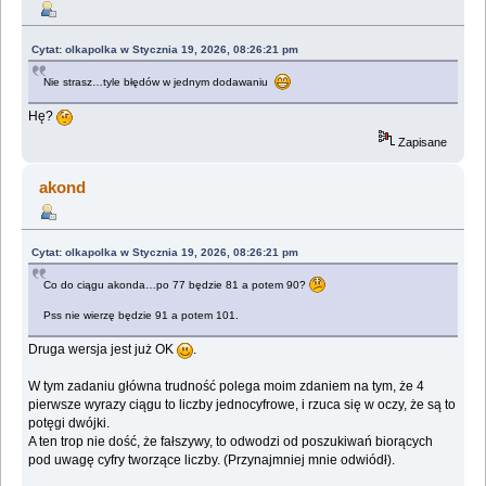
Cytat: olkapolka w Stycznia 19, 2026, 08:26:21 pm
Nie strasz…tyle błędów w jednym dodawaniu
Hę?
Zapisane
akond
Cytat: olkapolka w Stycznia 19, 2026, 08:26:21 pm
Co do ciągu akonda…po 77 będzie 81 a potem 90?
Pss nie wierzę będzie 91 a potem 101.
Druga wersja jest już OK
.
W tym zadaniu główna trudność polega moim zdaniem na tym, że 4
pierwsze wyrazy ciągu to liczby jednocyfrowe, i rzuca się w oczy, że są to
potęgi dwójki.
A ten trop nie dość, że fałszywy, to odwodzi od poszukiwań biorących
pod uwagę cyfry tworzące liczby. (Przynajmniej mnie odwiódł).