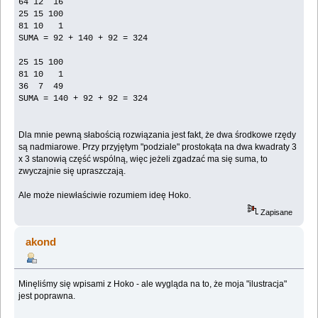
64 12 16
25 15 100
81 10 1
SUMA = 92 + 140 + 92 = 324
25 15 100
81 10 1
36 7 49
SUMA = 140 + 92 + 92 = 324
Dla mnie pewną słabością rozwiązania jest fakt, że dwa środkowe rzędy
są nadmiarowe. Przy przyjętym "podziale" prostokąta na dwa kwadraty 3
x 3 stanowią część wspólną, więc jeżeli zgadzać ma się suma, to
zwyczajnie się upraszczają.
Ale może niewłaściwie rozumiem ideę Hoko.
Zapisane
akond
Minęliśmy się wpisami z Hoko - ale wygląda na to, że moja "ilustracja"
jest poprawna.