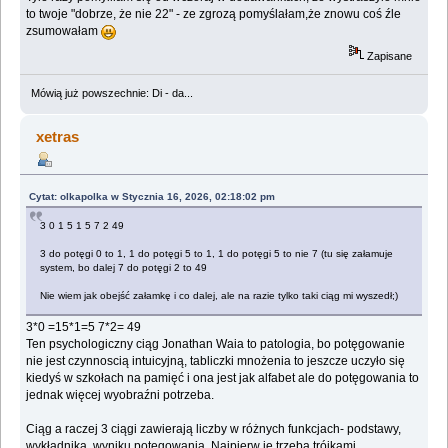
to twoje "dobrze, że nie 22" - ze zgrozą pomyślałam,że znowu coś źle
zsumowałam
Zapisane
Mówią już powszechnie: Di - da...
xetras
Cytat: olkapolka w Stycznia 16, 2026, 02:18:02 pm
3 0 1 5 1 5 7 2 49
3 do potęgi 0 to 1, 1 do potęgi 5 to 1, 1 do potęgi 5 to nie 7 (tu się załamuje
system, bo dalej 7 do potęgi 2 to 49
Nie wiem jak obejść załamkę i co dalej, ale na razie tylko taki ciąg mi wyszedł;)
3*0 =15*1=5 7*2= 49
Ten psychologiczny ciąg Jonathan Waia to patologia, bo potęgowanie
nie jest czynnoscią intuicyjną, tabliczki mnożenia to jeszcze uczyło się
kiedyś w szkołach na pamięć i ona jest jak alfabet ale do potęgowania to
jednak więcej wyobraźni potrzeba.
Ciąg a raczej 3 ciągi zawierają liczby w różnych funkcjach- podstawy,
wykładnika, wyniku potęgowania. Najpierw je trzeba trójkami