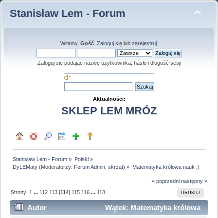
Stanisław Lem - Forum
Witamy,
Gość
.
Zaloguj się
lub
zarejestruj
.
Zaloguj się podając nazwę użytkownika, hasło i długość sesji
Aktualności:
SKLEP LEM MRÓZ
Stanisław Lem - Forum
»
Polski
»
DyLEMaty
(Moderatorzy:
Forum Admin
,
skrzat
) »
Matematyka królowa nauk ;)
« poprzedni
następny »
Strony:
1
...
112
113
[
114
]
115
116
...
118
DRUKUJ
Autor
Wątek: Matematyka królowa