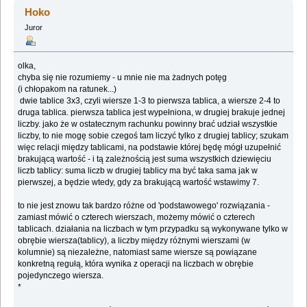
nauk ;) (Przeczytany 1968951 razy)
Hoko
Juror
olka,
chyba się nie rozumiemy - u mnie nie ma żadnych potęg
(i chłopakom na ratunek...)
dwie tablice 3x3, czyli wiersze 1-3 to pierwsza tablica, a wiersze 2-4 to
druga tablica. pierwsza tablica jest wypełniona, w drugiej brakuje jednej
liczby. jako że w ostatecznym rachunku powinny brać udział wszystkie
liczby, to nie mogę sobie czegoś tam liczyć tylko z drugiej tablicy; szukam
więc relacji między tablicami, na podstawie której będę mógł uzupełnić
brakującą wartość - i tą zależnością jest suma wszystkich dziewięciu
liczb tablicy: suma liczb w drugiej tablicy ma być taka sama jak w
pierwszej, a będzie wtedy, gdy za brakującą wartość wstawimy 7.
to nie jest znowu tak bardzo różne od 'podstawowego' rozwiązania -
zamiast mówić o czterech wierszach, możemy mówić o czterech
tablicach. działania na liczbach w tym przypadku są wykonywane tylko w
obrębie wiersza(tablicy), a liczby między różnymi wierszami (w
kolumnie) są niezależne, natomiast same wiersze są powiązane
konkretną regułą, która wynika z operacji na liczbach w obrębie
pojedynczego wiersza.
*