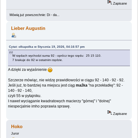
Zapisane
Mówią już powszechnie: Di - da...
Lieber Augustin
Cytat: olkapolka w Stycznia 19, 2026, 04:16:57 pm
W rzędach wychodzi suma 92 - oprócz tego rzędu: 25 15 110.
7 brakuje do 92 w ostatnim rzędzie.
A dzięki za wyjaśnienie
Szczerze mówiąc, nie widzę prawidłowości w ciągu 92 - 140 - 92 - 92.
Jeśli już, to bardziej na miejscu jest ciąg
maźka
"na przekładkę": 92 -
140 - 92 - 140,
czyli 55 w pytajniku.
I nawet wyciąganie kwadratowych macierzy "górnej" i "dolnej"
niespecjalnie imho poprawia sprawę.
Zapisane
Hoko
Juror