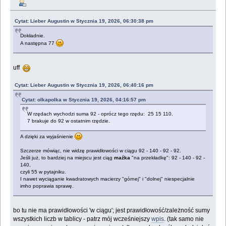
Cytat: Lieber Augustin w Stycznia 19, 2026, 06:30:38 pm
Dokładnie.
A następna 77
uff
Cytat: Lieber Augustin w Stycznia 19, 2026, 06:40:16 pm
Cytat: olkapolka w Stycznia 19, 2026, 04:16:57 pm
W rzędach wychodzi suma 92 - oprócz tego rzędu: 25 15 110.
7 brakuje do 92 w ostatnim rzędzie.
A dzięki za wyjaśnienie
Szczerze mówiąc, nie widzę prawidłowości w ciągu 92 - 140 - 92 - 92.
Jeśli już, to bardziej na miejscu jest ciąg
maźka
"na przekładkę": 92 - 140 - 92 -
140,
czyli 55 w pytajniku.
I nawet wyciąganie kwadratowych macierzy "górnej" i "dolnej" niespecjalnie
imho poprawia sprawę.
bo tu nie ma prawidłowości 'w ciągu'; jest prawidłowość/zależność sumy
wszystkich liczb w tablicy - patrz mój wcześniejszy
wpis
. (tak samo nie