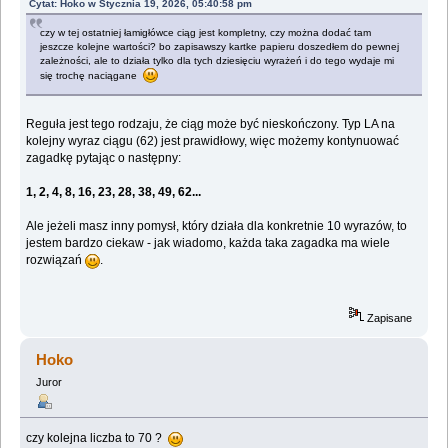
Cytat: Hoko w Stycznia 19, 2026, 05:40:58 pm
czy w tej ostatniej łamigłówce ciąg jest kompletny, czy można dodać tam
jeszcze kolejne wartości? bo zapisawszy kartke papieru doszedłem do pewnej
zależności, ale to działa tylko dla tych dziesięciu wyrażeń i do tego wydaje mi
się trochę naciągane
Reguła jest tego rodzaju, że ciąg może być nieskończony. Typ LA na
kolejny wyraz ciągu (62) jest prawidłowy, więc możemy kontynuować
zagadkę pytając o następny:
1, 2, 4, 8, 16, 23, 28, 38, 49, 62...
Ale jeżeli masz inny pomysł, który działa dla konkretnie 10 wyrazów, to
jestem bardzo ciekaw - jak wiadomo, każda taka zagadka ma wiele
rozwiązań
.
Zapisane
Hoko
Juror
czy kolejna liczba to 70 ?