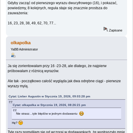
Gdyby zacząć od pierwszego wyrazu dwucyfrowego (16), i pokazać,
powiedzmy, 8 kolejnych, reguła staje się znacznie prostsza do
zauważenia:
16, 23, 28, 38, 49, 62, 70, 77...
Zapisane
olkapolka
YaBB Administrator
Ja się zorientowałam przy 16 -23-28, ale dlatego, że najpierw
próbowałam z różnicą wyrazów.
Ale tak - początkowo całość wygląda jak dwa odrębne ciągi - pierwsze
wyrazy mylą.
Cytat: Lieber Augustin w Stycznia 19, 2026, 09:03:28 pm
Cytat: olkapolka w Stycznia 19, 2026, 08:26:21 pm
Nie strasz…tyle błędów w jednym dodawaniu
Hę?
Tyle razy pomyliłam się od wczoraj w dodawankach, że wystraszyło mnie