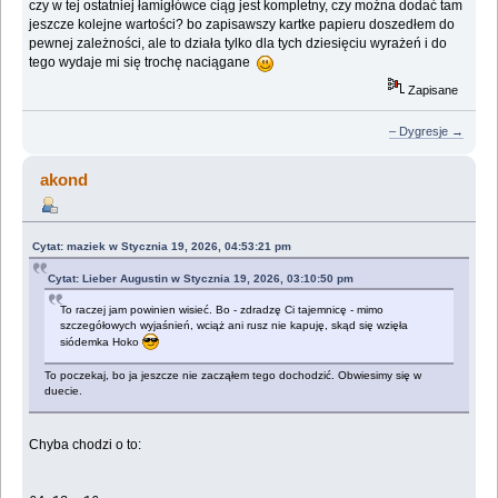
czy w tej ostatniej łamigłówce ciąg jest kompletny, czy można dodać tam
jeszcze kolejne wartości? bo zapisawszy kartke papieru doszedłem do
pewnej zależności, ale to działa tylko dla tych dziesięciu wyrażeń i do
tego wydaje mi się trochę naciągane
Zapisane
– Dygresje →
akond
Cytat: maziek w Stycznia 19, 2026, 04:53:21 pm
Cytat: Lieber Augustin w Stycznia 19, 2026, 03:10:50 pm
To raczej jam powinien wisieć. Bo - zdradzę Ci tajemnicę - mimo
szczegółowych wyjaśnień, wciąż ani rusz nie kapuję, skąd się wzięła
siódemka Hoko
To poczekaj, bo ja jeszcze nie zacząłem tego dochodzić. Obwiesimy się w
duecie.
Chyba chodzi o to: