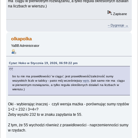
ma ciągu w pierwotnym rozwiązaniu, a tylko reguła określonych działań
na liczbach w wierszu.)
Zapisane
– Dygresje →
olkapolka
YaBB Administrator
Cytat: Hoko w Stycznia 19, 2026, 06:59:22 pm
bo tu nie ma prawidłowości 'w ciągu'; jest prawidłowość/zależność sumy
wszystkich liczb w tablicy - patrz mój wcześniejszy
wpis
. (tak samo nie ma ciągu
w pierwotnym rozwiązaniu, a tylko reguła określonych działań na liczbach w
wierszu.)
Oki - wybierając inaczej - czyli wersja mażka - porównując sumy rzędów
1+2 = 232 i 3+4=?
Żeby wyszło 232 to w znaku zapytania te 55.
Z tym, że 55 wychodzi również z prawidłowości - naprzemienności sumy
w rzędach.