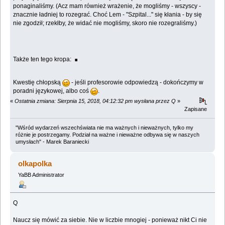
ponaginaliśmy. (Acz mam również wrażenie, że mogliśmy - wszyscy -
znacznie ładniej to rozegrać. Choć Lem - "Szpital..." się kłania - by się
nie zgodził; rzekłby, że widać nie mogliśmy, skoro nie rozegraliśmy.)
.
Także ten tego kropa:
Kwestię chłopską
- jeśli profesorowie odpowiedzą - dokończymy w
poradni językowej, albo coś
.
«
Ostatnia zmiana: Sierpnia 15, 2018, 04:12:32 pm wysłana przez Q
»
Zapisane
"Wśród wydarzeń wszechświata nie ma ważnych i nieważnych, tylko my
różnie je postrzegamy. Podział na ważne i nieważne odbywa się w naszych
umysłach" - Marek Baraniecki
olkapolka
YaBB Administrator
Q
Naucz się mówić za siebie. Nie w liczbie mnogiej - ponieważ nikt Ci nie