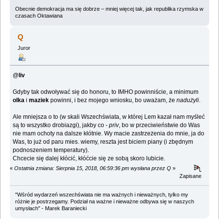
Obecnie demokracja ma się dobrze – mniej więcej tak, jak republika rzymska w
czasach Oktawiana
Q
Juror
@
liv
Gdyby tak odwoływać się do honoru, to IMHO powinniście, a minimum
olka
i
maziek
powinni, i bez mojego wniosku, bo uważam, że
nadużyli
.
Ale mniejsza o to (w skali Wszechświata, w której Lem kazał nam myśleć
są to wszystko drobiazgi), jakby co -
priv
, bo w przeciwieństwie do Was
nie mam ochoty na dalsze kłótnie. Wy macie zastrzeżenia do mnie, ja do
Was, to już od paru mies. wiemy, reszta jest biciem piany (i zbędnym
podnoszeniem temperatury).
Chcecie się dalej kłócić, kłóćcie się ze sobą skoro lubicie.
«
Ostatnia zmiana: Sierpnia 15, 2018, 06:59:36 pm wysłana przez Q
»
Zapisane
"Wśród wydarzeń wszechświata nie ma ważnych i nieważnych, tylko my
różnie je postrzegamy. Podział na ważne i nieważne odbywa się w naszych
umysłach" - Marek Baraniecki