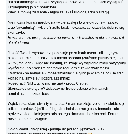
dał notarialnego (a nawet zwykłego) upoważnienia do takich wystąpień.
Przynajmniej ja nie pamiętam.
Więc ja mówię za siebie - nigdy za jakąś urojoną administrację:
Nie można komuś narobić na wycieraczkę i to wielokrotnie - nazwać
tego "awanturką" - wkleić 3 żółte buźki i uważać, że wszystko dobrze się
skończyło.
Rozumiem, że pisząc to masz na myśli, iż odzyskałeś moda. To Twój cel,
ale nie forum.
Jakość Twoich wypowiedzi pozostaje poza konkursem - nikt nigdy w
historii forum nie naubliżał tak innym osobom (zarówno publicznie, jak i
w PM, mailach) - więc nie imputuj, że Twoje wystąpienia miały pozytywny
wydźwięk - po prostu te chamskie regularnie zawieszały forum.
Owszem - po namyśle - może zmieniły: nie tylko ja wiem na co Cię stać.
Ponaginaliśmy się? Rozbrajasz mnie:)
Rozegrać? Nikt tutaj w nic nie grał - prócz Ciebie.
Skończyłeś swoją grę? Zobaczymy. Bo po cytacie w kanaliach-
genitaliach: nie znać tego.
Wątek zostawiam otwartym - chociaż mam nadzieję, że sam z siebie się
odklei - ponieważ jeśli ktoś będzie chciał zabrać głos w temacie - nie
będzie zakładał kolejnych odsłon tego dramatu - bez korzeni. Forum
raczej tego nie dźwignie.
Co do kwestii chłopskiej - pasuje do poradni językowej - jak