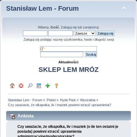
Stanisław Lem - Forum
Witamy,
Gość
.
Zaloguj się
lub
zarejestruj
.
Zaloguj się podając nazwę użytkownika, hasło i długość sesji
Aktualności:
SKLEP LEM MRÓZ
Stanisław Lem - Forum
»
Polski
»
Hyde Park
»
Wyszalnia
»
Czy uważacie, że olkapolka, liv i maziek powinni stracić uprawnienia?
Ankieta
Czy uważacie, że olkapolka, liv i maziek (o ile ten ostatni je
posiada) powinni stracić uprawnienia
administracyjne/moderatorskie?