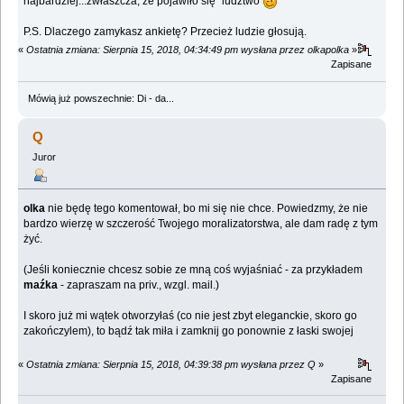
najbardziej...zwłaszcza, że pojawiło się "ludztwo"
P.S. Dlaczego zamykasz ankietę? Przecież ludzie głosują.
«
Ostatnia zmiana: Sierpnia 15, 2018, 04:34:49 pm wysłana przez olkapolka
»
Zapisane
Mówią już powszechnie: Di - da...
Q
Juror
olka
nie będę tego komentował, bo mi się nie chce. Powiedzmy, że nie
bardzo wierzę w szczerość Twojego moralizatorstwa, ale dam radę z tym
żyć.
(Jeśli koniecznie chcesz sobie ze mną coś wyjaśniać - za przykładem
maźka
- zapraszam na priv., wzgl. mail.)
I skoro już mi wątek otworzyłaś (co nie jest zbyt eleganckie, skoro go
zakończylem), to bądź tak miła i zamknij go ponownie z łaski swojej
«
Ostatnia zmiana: Sierpnia 15, 2018, 04:39:38 pm wysłana przez Q
»
Zapisane