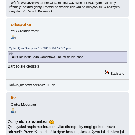
"Wśród wydarzeń wszechświata nie ma ważnych i nieważnych, tylko my
różnie je postrzegamy. Podział na ważne i nieważne odbywa się w naszych
umysłach" - Marek Baraniecki
olkapolka
YaBB Administrator
Cytat: Q w Sierpnia 15, 2018, 04:37:57 pm
olka
nie będę tego komentował, bo mi się nie chce.
Bardzo się cieszę:)
Zapisane
Mówią już powszechnie: Di - da...
liv
Global Moderator
Ola, ty nic nie rozumiesz
Q odzyskał napis moderatora tylko dlatego, by mógł go honorowo
odrzucić. Przecież ma choć krztynę honoru, skoro używa takich słów jak