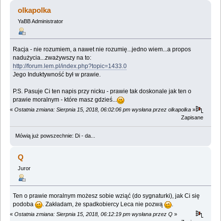
olkapolka
YaBB Administrator
Racja - nie rozumiem, a nawet nie rozumię...jedno wiem...a propos
nadużycia...zważywszy na to:
http://forum.lem.pl/index.php?topic=1433.0
Jego Induktywność był w prawie.
P.S. Pasuje Ci ten napis przy nicku - prawie tak doskonale jak ten o
prawie moralnym - które masz gdzieś...
«
Ostatnia zmiana: Sierpnia 15, 2018, 06:02:06 pm wysłana przez olkapolka
»
Zapisane
Mówią już powszechnie: Di - da...
Q
Juror
Ten o prawie moralnym możesz sobie wziąć (do sygnaturki), jak Ci się
podoba
. Zakładam, że spadkobiercy Leca nie pozwą
.
«
Ostatnia zmiana: Sierpnia 15, 2018, 06:12:19 pm wysłana przez Q
»