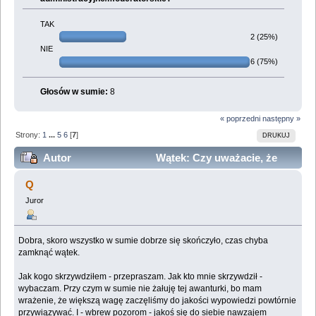
TAK
2 (25%)
NIE
6 (75%)
Głosów w sumie:
8
« poprzedni
następny »
Strony:
1
...
5
6
[
7
]
DRUKUJ
Autor
Wątek: Czy uważacie, że
olkapolka, liv i maziek powinni stracić uprawnienia?
Q
(Przeczytany 423737 razy)
Juror
Dobra, skoro wszystko w sumie dobrze się skończyło, czas chyba
zamknąć wątek.
Jak kogo skrzywdziłem - przepraszam. Jak kto mnie skrzywdził -
wybaczam. Przy czym w sumie nie żałuję tej awanturki, bo mam
wrażenie, że większą wagę zaczęliśmy do jakości wypowiedzi powtórnie
przywiązywać. I - wbrew pozorom - jakoś się do siebie nawzajem