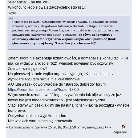
"elegancja"... no ma, co?
W końcu to jego słowa z założycielskiego listu;
Cytuj
Pytanie jak powyżej. Uzasadnienie wniosku: prywata, budowanie kółeczka
wzajemnej adoracji, długotrwała tolerancja dla trolli, trollingu i zaniżania
poziomu merytorycznego Forum (ba, czynny udział w tymże zaniżaniu przez
prowadzenie sążnistych pogaduch o niczym);
jak również kompletnie
uznaniowy charakter przyznania wspomnianym w/w uprawnień (brak
głosowania czy innej formy "konsultacji społecznych")*.
Zatem skoro nie akceptuje uznaniowości, a domagał się konsultacji - i je
ma, co widać w ankiecie (6:2), wniosek powinien być oczywisty
Że mało w niej głosów?
Na pierwszej stronie wątku organizacyjnego, też jest ankieta - z
wynikiem 4:2 i tam nikt jej nie kwestionował.
A Q lubi wszak odwoływać się do "starego, dobrego" forum
https://forum.lem.pl/index.php?topic=188.0
W tym sensie uznaniowość tego przywrócenia tak bije w oczy że już
nawet nie jest niedemokratyczna - jest antydemokratyczna.
Stąd jedyny wniosek jaki mi się nasunął to ten - jak na początku - wyjście
honorowe.
Oczywiście jak nie wyjdzie - trudno.
Nie w takich warunkach się pracowało.
«
Ostatnia zmiana: Sierpnia 15, 2018, 05:01:50 pm wysłana przez liv
»
Zapisane