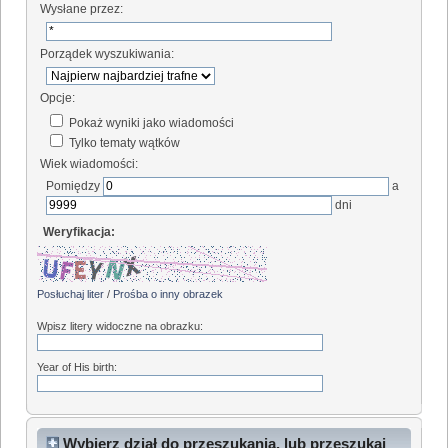
Wysłane przez:
Porządek wyszukiwania:
Opcje:
Pokaż wyniki jako wiadomości
Tylko tematy wątków
Wiek wiadomości:
Pomiędzy
a
dni
Weryfikacja:
Posłuchaj liter
/
Prośba o inny obrazek
Wpisz litery widoczne na obrazku:
Year of His birth:
Wybierz dział do przeszukania, lub przeszukaj