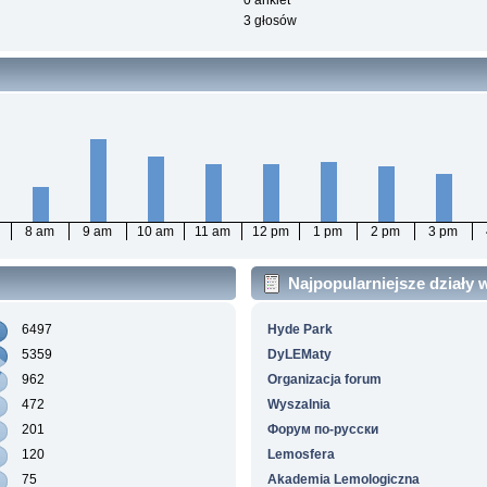
0 ankiet
3 głosów
8 am
9 am
10 am
11 am
12 pm
1 pm
2 pm
3 pm
Najpopularniejsze działy
6497
Hyde Park
5359
DyLEMaty
962
Organizacja forum
472
Wyszalnia
201
Форум по-русски
120
Lemosfera
75
Akademia Lemologiczna