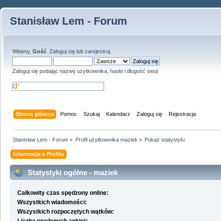
Stanisław Lem - Forum
Witamy,
Gość
.
Zaloguj się
lub
zarejestruj
.
Zaloguj się podając nazwę użytkownika, hasło i długość sesji
Strona główna
Pomoc
Szukaj
Kalendarz
Zaloguj się
Rejestracja
Stanisław Lem - Forum
»
Profil użytkownika maziek
»
Pokaż statystyki
Informacja o Profilu
Statystyki ogólne - maziek
Całkowity czas spędzony online:
Wszystkich wiadomości:
Wszystkich rozpoczętych wątków: