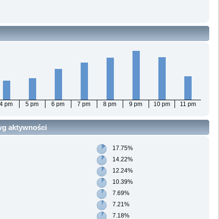
4 pm
5 pm
6 pm
7 pm
8 pm
9 pm
10 pm
11 pm
 wg aktywności
17.75%
14.22%
12.24%
10.39%
7.69%
7.21%
7.18%