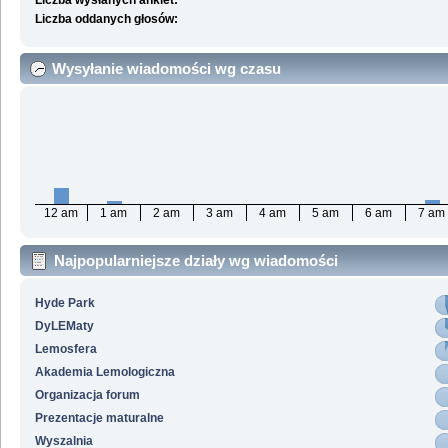
Liczba wysłanych ankiet:
Liczba oddanych głosów:
Wysyłanie wiadomości wg czasu
12 am
1 am
2 am
3 am
4 am
5 am
6 am
7 am
Najpopularniejsze działy wg wiadomości
Hyde Park
DyLEMaty
Lemosfera
Akademia Lemologiczna
Organizacja forum
Prezentacje maturalne
Wyszalnia