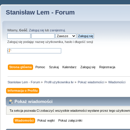
Stanisław Lem - Forum
Witamy,
Gość
.
Zaloguj się
lub
zarejestruj
.
Zaloguj się podając nazwę użytkownika, hasło i długość sesji
Strona główna
Pomoc
Szukaj
Kalendarz
Zaloguj się
Rejestracja
Stanisław Lem - Forum
»
Profil użytkownika liv
»
Pokaż wiadomości
»
Wiadomości
Informacja o Profilu
Pokaż wiadomości
Ta sekcja pozwala Ci zobaczyć wszystkie wiadomości wysłane przez tego użytkowni
Wiadomości
Pokaż wątki
Pokaż załączniki