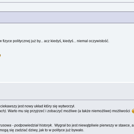
fizyce politycznej już by... acz kiedyś, kiedyś... niemal oczywistość.
 ciekawszy jest nowy układ który się wytworzył.
ach)
. Warto mu się przyjrzeć i zobaczyć możliwe (a także niemożliwe) możliwości
rusowa - podpowiedział historyk
. Wygrał bo jest niewątpliwie pierwszy w stawce, 
ogą się zadziać dziwy, jak to w polityce już bywało.