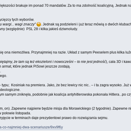
iększości brakuje im ponad 70 mandatów. Za to ma zdolność koalicyjną. Jednak naw
ycięzcy tych wyborów.
u wargi... wagi znaczy”
. Jednak są podzieleni i już teraz mówią o dwóch klubac
ny (względnie) PSL 28 i kilka jakieś dziwnoludy.
e się ona niemożliwa. Przynajmniej na razie. Układ z samym Peeselem plus kilka lu
iętajmy, że tam są też ekozieloni i nowocześni – to nie jest jedność
), cała 3D i kaw
 armat, które jednak PiSowi jeszcze zostają.
.
cego.
pu; Kosiniak na premiera. Jako, że bez lewicy nic nic.. – i ta zagra wysoko. Już w
ideologiczne.
m samym zniknęła, podobnie jak koalicja antyhitlerowska pokonała Hitlera...po czym
 sejm, on). Zapewne najpierw będzie misja dla Morawickiego (2 tygodnie). Zapewn
w połowie listopada.
zyjęcie w terminach daje prezydentowi prawo do rozwiązania sejmu.
sa-co-najmniej-dwa-scenariusze/9xv9f6y