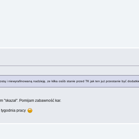
rostą i niewyrafinowaną nadzieję, ze kilka osób stanie przed TK jak ten już przestanie być dodat
adem "skazał". Pomijam zabawność kar.
 tygodnia pracy