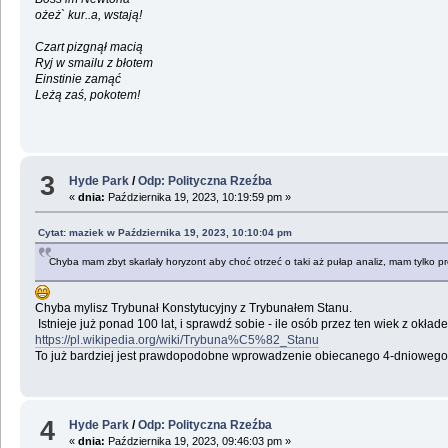
ożeż` kur..a, wstają!
Czart pizgnął macią
Ryj w smailu z błotem
Einstinie zamąć
Leżą zaś, pokotem!
3
Hyde Park
/
Odp: Polityczna Rzeźba
«
dnia:
Października 19, 2023, 10:19:59 pm »
Cytat: maziek w Października 19, 2023, 10:10:04 pm
Chyba mam zbyt skarlały horyzont aby choć otrzeć o taki aż pułap analiz, mam tylko p
Chyba mylisz Trybunał Konstytucyjny z Trybunałem Stanu.
Istnieje już ponad 100 lat, i sprawdź sobie - ile osób przez ten wiek z okł
https://pl.wikipedia.org/wiki/Trybuna%C5%82_Stanu
To już bardziej jest prawdopodobne wprowadzenie obiecanego 4-dniowego
4
Hyde Park
/
Odp: Polityczna Rzeźba
«
dnia:
Października 19, 2023, 09:46:03 pm »