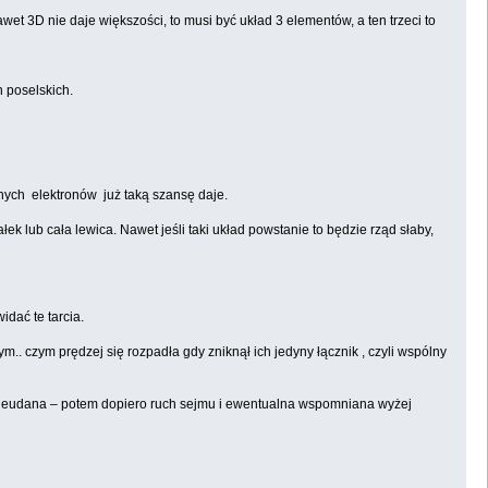
et 3D nie daje większości, to musi być układ 3 elementów, a ten trzeci to
h poselskich.
źnych elektronów już taką szansę daje.
ałek lub cała lewica. Nawet jeśli taki układ powstanie to będzie rząd słaby,
idać te tarcia.
.. czym prędzej się rozpadła gdy zniknął ich jedyny łącznik , czyli wspólny
e nieudana – potem dopiero ruch sejmu i ewentualna wspomniana wyżej