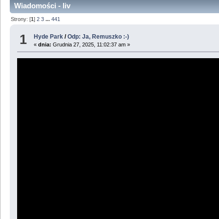
Wiadomości - liv
Strony: [
1
]
2
3
...
441
1
Hyde Park
/
Odp: Ja, Remuszko :-)
«
dnia:
Grudnia 27, 2025, 11:02:37 am »