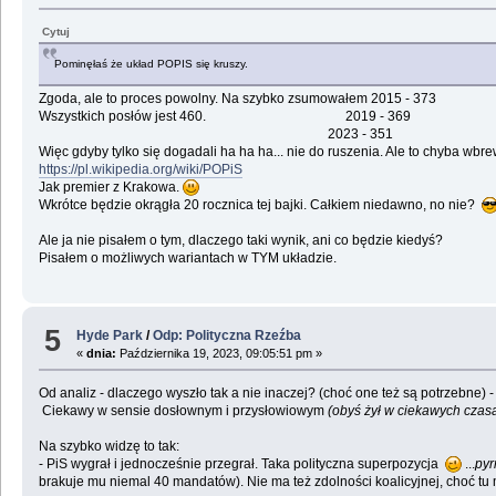
Cytuj
Pominęłaś że układ POPIS się kruszy.
Zgoda, ale to proces powolny. Na szybko zsumowałem 2015 - 373
Wszystkich posłów jest 460. 2019 - 369
2023 - 351
Więc gdyby tylko się dogadali ha ha ha... nie do ruszenia. Ale to chyba wbrew 
https://pl.wikipedia.org/wiki/POPiS
Jak premier z Krakowa.
Wkrótce będzie okrągła 20 rocznica tej bajki. Całkiem niedawno, no nie?
Ale ja nie pisałem o tym, dlaczego taki wynik, ani co będzie kiedyś?
Pisałem o możliwych wariantach w TYM układzie.
5
Hyde Park
/
Odp: Polityczna Rzeźba
«
dnia:
Października 19, 2023, 09:05:51 pm »
Od analiz - dlaczego wyszło tak a nie inaczej? (choć one też są potrzebne) -
Ciekawy w sensie dosłownym i przysłowiowym
(obyś żył w ciekawych czas
Na szybko widzę to tak:
- PiS wygrał i jednocześnie przegrał. Taka polityczna superpozycja
...
pyr
brakuje mu niemal 40 mandatów). Nie ma też zdolności koalicyjnej, choć tu m