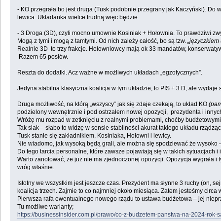
- KO przegrała bo jest druga (Tusk podobnie przegrany jak Kaczyński). Do w
lewica. Układanka wielce trudną więc będzie.
- 3 Droga (3D), czyli mocno umownie Kosiniak + Hołownia. To prawdziwi zw
Mogą z tymi i mogą z tamtymi. Od nich zależy całość, bo są tzw.
„języczkiem 
Realnie 3D to trzy frakcje. Hołowniowcy mają ok 33 mandatów, konserwatyw
Razem 65 posłów.
Reszta do dodatki. Acz ważne w możliwych układach „egzotycznych”.
Jedyna stabilna klasyczna koalicja w tym układzie, to PIS + 3 D, ale wydaj
Druga możliwość, na którą „wszyscy” jak się zdaje czekają, to układ KO
(pam
podzielony wewnętrznie i pod ostrzałem nowej opozycji, prezydenta i innych
Wróżę mu rozpad w zetknięciu z realnymi problemami, choćby budżetowymi
Tak siak – słabo to widzę w sensie stabilności akurat takiego układu rządzą
Tusk stanie się zakładnikiem, Kosiniaka, Hołowni i lewicy.
Nie wiadomo, jak wysoką będą grali, ale można się spodziewać że wysoko – ty
Do tego tarcia personalne, które zawsze pojawiają się w takich sytuacjach i 
Warto zanotować, że już nie ma zjednoczonej opozycji. Opozycja wygrała i ty
wróg właśnie.
Istotny we wszystkim jest jeszcze czas. Prezydent ma słynne 3 ruchy (on,
koalicja trzech. Zajmie to co najmniej około miesiąca. Zatem jesteśmy circa 
Pierwsza rafa ewentualnego nowego rządu to ustawa budżetowa – jej niepr
Tu możliwe warianty;
https://businessinsider.com.pl/prawo/co-z-budzetem-panstwa-na-2024-rok-