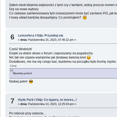
Zatem obok klejenia większości z tymi czy z tamtymi, widzę jeszcze nomen 
Grę na nowe wybory.
Co ciekawe zainteresowany tym rozważaniem może być zarówno PiS, jak też
I nowy układ bardziej dwupartyjny. Co pominąłem?
6
Lemosfera
/
Odp: Przywitaj się
«
dnia:
Października 15, 2023, 07:46:22 pm »
Cześć Wodnick!
Dzięki za dobre słowo o forum i zapraszamy na pogaduchy.
Nic tak nie ożywia wampirów jak dostawa świeżej krwi
Dodatkowo, nie ma się czego bać, każdemu na początku było trochę ciężko.
Cytuj
Wysokiej próżni!
Niskiej pełni!
7
Hyde Park
/
Odp: Co tępora, to mores...!
«
dnia:
Października 14, 2023, 12:25:04 pm »
Po robocie przy sobocie...