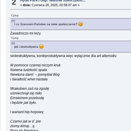
2
Hyde Park
/
Odp: Właśnie stworzyłem...
«
dnia:
Czerwca 28, 2025, 02:58:07 am »
Cytuj
I co Szanowni Państwo na takie spolszczenie?
Zasadniczo mi leży.
Cytuj
jak i destruktywna
sedestruktywna, kontrproduktywna więc wyłącznie dla art alternativ.
W pomroce czarnej niczym kruk
Naiwna ludzkość spała
Newtona dam! – pomyślał Bóg
i światłość wnet nastała
Mrakobies zaś na zgodę
uśmiechnął się miło
Einsteinem przebodę
i będzie jak było.
i wariant hip-hopowy;
Czarno jak w d`.pie
ziomy kimaj…ą
Boss im Newtona