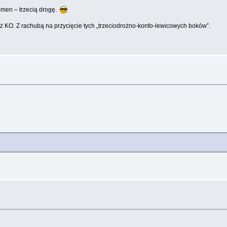
omen – trzecią drogę.
 KO. Z rachubą na przycięcie tych „trzeciodrożno-konfo-lewicowych boków”.