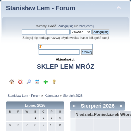
Stanisław Lem - Forum
Witamy,
Gość
.
Zaloguj się
lub
zarejestruj
.
Zaloguj się podając nazwę użytkownika, hasło i długość sesji
Aktualności:
SKLEP LEM MRÓZ
Stanisław Lem - Forum
»
Kalendarz
»
Sierpień 2026
«
Sierpień 2026
»
Lipiec 2026
N
P
W
Ś
C
P
S
Niedziela
Poniedziałek
Wtor
1
2
3
4
5
6
7
8
9
10
11