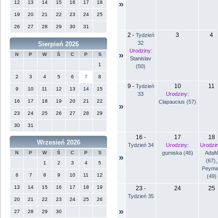
12
13
14
15
16
17
18
»
19
20
21
22
23
24
25
26
27
28
29
30
31
2
3
4
-
Tydzień
32
Sierpień 2026
Urodziny:
»
N
P
W
Ś
C
P
S
Stanislav
1
(50)
2
3
4
5
6
7
8
9
10
11
-
Tydzień
9
10
11
12
13
14
15
33
Urodziny:
16
17
18
19
20
21
22
Clapaucius (57)
»
23
24
25
26
27
28
29
30
31
16
17
18
-
Wrzesień 2026
Tydzień 34
Urodziny:
Urodzin
gumiska (46)
Ada
N
P
W
Ś
C
P
S
»
(67)
,
1
2
3
4
5
Peyma
6
7
8
9
10
11
12
(49)
13
14
15
16
17
18
19
23
24
25
-
Tydzień 35
20
21
22
23
24
25
26
»
27
28
29
30