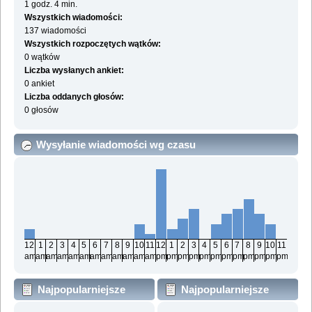
1 godz. 4 min.
Wszystkich wiadomości:
137 wiadomości
Wszystkich rozpoczętych wątków:
0 wątków
Liczba wysłanych ankiet:
0 ankiet
Liczba oddanych głosów:
0 głosów
Wysyłanie wiadomości wg czasu
12
1
2
3
4
5
6
7
8
9
10
11
12
1
2
3
4
5
6
7
8
9
10
11
am
am
am
am
am
am
am
am
am
am
am
am
pm
pm
pm
pm
pm
pm
pm
pm
pm
pm
pm
pm
Najpopularniejsze
Najpopularniejsze
działy wg wiadomości
działy wg aktywności