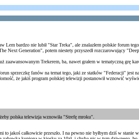
 Lem bardzo nie lubił "Star Treka", ale znalazłem polskie forum tego 
"The Next Generation", potem niestety przyszedł rozczarowujący "Dee
m już zaawansowanym Trekerem, ba, nawet grałem w tematyczną grę kar
run sprzeczkę fanów na temat tego, jaki ze statków "Federacji" jest n
mość, że jakiś program polskiej telewizji postanowił wznowić wyświetla
żeby polska telewizja wznowiła "Strefę mroku".
mi to jakoś całkowicie przeszło. I na pewno nie byłbym dziś w stanie 
owa zabawka kupiona w kiosku za 10zł- i chyba nic w tym dziwnego, bo