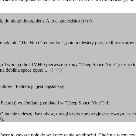
ę do niego dokopałem. A to ci znalezisko :) :) :).
kie odcinki "The Next Generation", potem niestety przyszedł rozczar
go Twórcą (choć IMHO pierwsze sezony "Deep Space Nine" jeszcze tr
debilna space opera... :'( :'( :'(
statków "Federacji" jest najsłabszy
Picarda) vs. Defiant (tym latali w "Deep Space Nine") :P.
" ino się ucieszę. Bez obaw, uwagi krytyczne przyjmę z równym szac
),
ała fazer to zawsze pole do wykorzystania wyobrażni. Choć nie wiem czy 