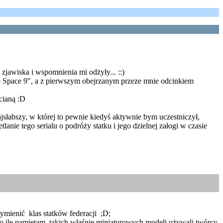
zjawiska i wspomnienia mi odżyły... ::)
p Space 9", a z pierwszym obejrzanym przeze mnie odcinkiem
cianą :D
ajsłabszy, w której to pewnie kiedyś aktywnie bym uczestniczył,
nie tego serialu o podróży statku i jego dzielnej załogi w czasie
wymienić klas statków federacji ;D;
 o ile pamiętam, takich właśnie miniaturowych modeli używali twórcy