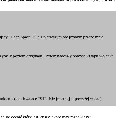
owujący "Deep Space 9", a z pierwszym obejrzanym przeze mnie
zymały poziom oryginału). Potem nadeszły pomysełki typu wojenka
unkiem co te chwalace "ST". Nie jestem (jak powyżej widać)
da się ocenić który jest lepszy, akoro may różne klasy i