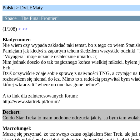
Polski > DyLEMaty
"Space - The Final Frontier"
(1/108)
>
>>
Bladyrunner
:
Nie wiem czy wypada zakładać taki temat, bo z tego co wiem Stanisław
Pamiętam jak kiedyś z zapartym tchem śledziłem wszystkie odcinki 
"Voyagera" moje uczucie ostatecznie umarło. :'(
Nim jednak doszło do tak tragicznego końca wielkiej miłości, byłe
Ech...
Dziś oczywiście zdaje sobie sprawę z naiwności TNG, a czytając na fo
rozbawiłem się niemal do łez. Mimo to z radością przywitał bym wiado
której wkraczali "where no one has gone before".
A to link dla zainteresowanych forum:
http://www.startrek.pl/forum/
Deckert
:
Co do Star Treka to mam podobne odczucia jak ty. Ja bym tam wolał 
Macrofungel
:
Muszę się przyznać, że też swego czasu oglądałem Star Trek, ale już 
Teraz jak gdzieś widzę statek Enterprise, to wygląda mi jak plastik