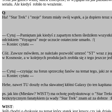
serialu. Ale kiedyś robiło to wrażenie.
Q
:
Ha! "Star Trek" i "moje" forum miały swój wątek, a ja dopiero teraz si
--- Cytuj ---Pamiętam jak kiedyś z zapartym tchem śledziłem wszyst
odcinkiem "Voyagera" moje uczucie ostatecznie umarło. :'(
--- Koniec cytatu ---
Cóż. Zawsze mówiłem, ze należało pozwolić umrzeć "ST" wraz z je
w Kosmosie, a w kolejnych produkcjach zrobiła się z tego jeszcze jedna 
--- Cytuj ---czytając na forun sprzeczkę fanów na temat tego, jaki ze 
--- Koniec cytatu ---
Hehe, nawet TU doszły echa sławatnej kłótni Galaxy (to ten kapitana 
ps. jak kto (Miesław? WIST?) ma ochotę podyskutowąc o "Star Treku
bezkrytycznym fanatykiem (a wady "Star Trek" znam aż za dobrze :P
WIST
:
Jeśli chodzi o dyskusje na temat który statek jest lepszy czy jak dzi