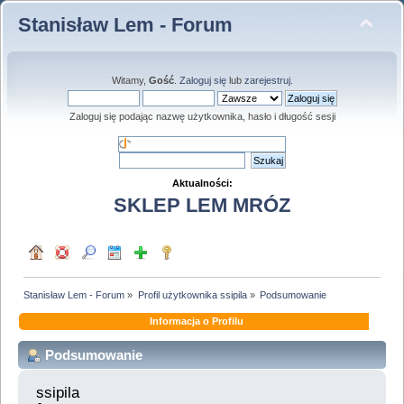
Stanisław Lem - Forum
Witamy,
Gość
.
Zaloguj się
lub
zarejestruj
.
Zaloguj się podając nazwę użytkownika, hasło i długość sesji
Aktualności:
SKLEP LEM MRÓZ
Stanisław Lem - Forum
»
Profil użytkownika ssipila
»
Podsumowanie
Informacja o Profilu
Podsumowanie
ssipila 