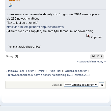
Z ciekawości zajrzałem do statystyk bo 15 grudnia 2014 roku pojawiło
się 230 nowych wątków.
(Tak to jest po przerwie)
https://forum.lem.pl/index.php?action=stats
(Miałem się o coś zapytać, ale sam tytuł tematu mi odpowiedział)
Zapisane
"ten mahawek ciągle znika"
Strony: [
1
]
DRUKUJ
« poprzedni
następny »
Stanisław Lem - Forum
»
Polski
»
Hyde Park
»
Organizacja forum
»
Przerwa techniczna w nocy z soboty na niedzielę 11/12 kwietnia 2015
Skocz do: