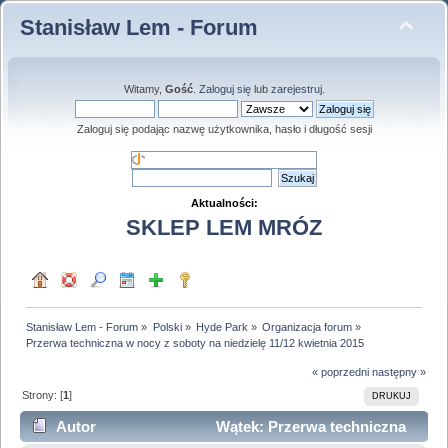
Stanisław Lem - Forum
Witamy,
Gość
.
Zaloguj się
lub
zarejestruj
.
Zaloguj się podając nazwę użytkownika, hasło i długość sesji
Aktualności:
SKLEP LEM MRÓZ
Stanisław Lem - Forum
»
Polski
»
Hyde Park
»
Organizacja forum
»
Przerwa techniczna w nocy z soboty na niedzielę 11/12 kwietnia 2015
« poprzedni
następny »
Strony: [
1
]
DRUKUJ
Autor
Wątek: Przerwa techniczna