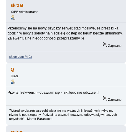
w nocy z soboty na niedzielę 11/12 kwietnia 2015
skrzat
(Przeczytany 39046 razy)
YaBB Administrator
Przenosimy się na nowy, szybszy serwer, stąd możliwe, że przez kilka
godzin w nocy z soboty na niedzielę dostęp do forum będzie utrudniony.
Za ewentualne niedogodności przepraszamy :-)
Zapisane
sklep Lem Mróz
Q
Juror
Przy tej frekwencji - obawiam się - nikt tego nie odczuje ;]
Zapisane
"Wśród wydarzeń wszechświata nie ma ważnych i nieważnych, tylko my
różnie je postrzegamy. Podział na ważne i nieważne odbywa się w naszych
umysłach" - Marek Baraniecki
xetras