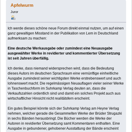
Werkausgabe (Przeczytany 83763 razy)
Apfelwurm
Juror
Ich werde dieses schöne neue Forum direkt einmal nutzen, um auf einen
ganz gewaltigen Misstand in der Publikation von Lem in Deutschland
aufmerksam zu machen:
Eine deutsche Werkausgabe oder zumindest eine Neuausgabe
ausgewählter Werke in revidierter und kommentierter Übersetzung
ist seit Jahren überfällig.
Ich denke, dass niemand widersprechen wird, dass die Bedeutung
dieses Autors im deutschen Sprachraum eine vernünftige einheitliche
Ausgabe zumindest seiner wichtigsten Werke erstrebenswert und auch
lohnenswert macht. Die regelmässigen Neuauflagen vieler seiner Werke
in Taschenbuchform im Suhrkamp Verlag deuten an, dass die
Verkaufszahlen ordentlich sind und damit ein solches Projekt auch aus
wirtschaftlicher Hinsicht nicht realitätsfern erscheint.
Ein gutes Beispiel könnte sich der Suhrkamp Verlag am Heyne Verlag
nehmen, welcher gerade die Gesammelten Werke der Brüder Strugazki
in sechs Bänden herausbringt. Die Bücher werden die Werke der
Autoren in revidierter Übersetzung samt Kommentaren enthalten. Eine
Ausgabe in gebundener, gehobener Ausstattung der Bände erscheint