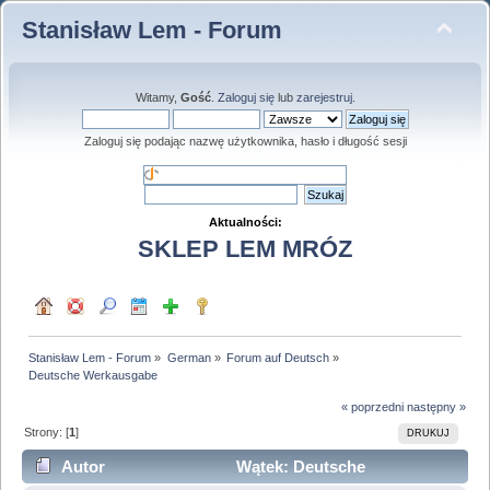
Stanisław Lem - Forum
Witamy,
Gość
.
Zaloguj się
lub
zarejestruj
.
Zaloguj się podając nazwę użytkownika, hasło i długość sesji
Aktualności:
SKLEP LEM MRÓZ
Stanisław Lem - Forum
»
German
»
Forum auf Deutsch
»
Deutsche Werkausgabe
« poprzedni
następny »
Strony: [
1
]
DRUKUJ
Autor
Wątek: Deutsche