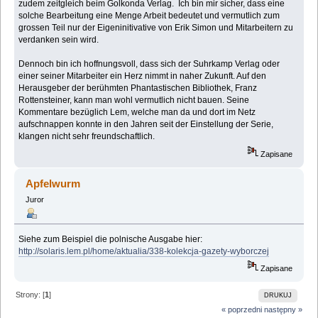
zudem zeitgleich beim Golkonda Verlag. Ich bin mir sicher, dass eine
solche Bearbeitung eine Menge Arbeit bedeutet und vermutlich zum
grossen Teil nur der Eigeninitivative von Erik Simon und Mitarbeitern zu
verdanken sein wird.
Dennoch bin ich hoffnungsvoll, dass sich der Suhrkamp Verlag oder
einer seiner Mitarbeiter ein Herz nimmt in naher Zukunft. Auf den
Herausgeber der berühmten Phantastischen Bibliothek, Franz
Rottensteiner, kann man wohl vermutlich nicht bauen. Seine
Kommentare bezüglich Lem, welche man da und dort im Netz
aufschnappen konnte in den Jahren seit der Einstellung der Serie,
klangen nicht sehr freundschaftlich.
Zapisane
Apfelwurm
Juror
Siehe zum Beispiel die polnische Ausgabe hier:
http://solaris.lem.pl/home/aktualia/338-kolekcja-gazety-wyborczej
Zapisane
Strony: [
1
]
DRUKUJ
« poprzedni
następny »