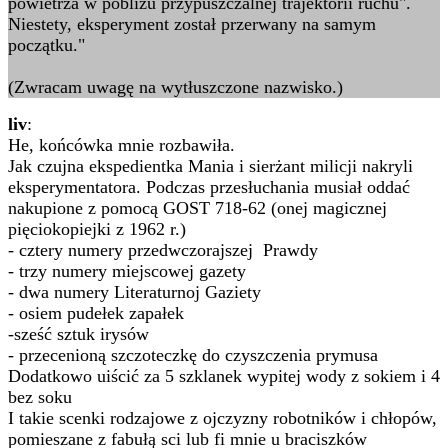
powietrza w pobliżu przypuszczalnej trajektorii ruchu".
Niestety, eksperyment został przerwany na samym
początku."
(Zwracam uwagę na wytłuszczone nazwisko.)
liv
:
He, końcówka mnie rozbawiła.
Jak czujna ekspedientka Mania i sierżant milicji nakryli
eksperymentatora. Podczas przesłuchania musiał oddać
nakupione z pomocą GOST 718-62 (onej magicznej
pięciokopiejki z 1962 r.)
- cztery numery przedwczorajszej Prawdy
- trzy numery miejscowej gazety
- dwa numery Literaturnoj Gaziety
- osiem pudełek zapałek
-sześć sztuk irysów
- przecenioną szczoteczkę do czyszczenia prymusa
Dodatkowo uiścić za 5 szklanek wypitej wody z sokiem i 4
bez soku
I takie scenki rodzajowe z ojczyzny robotników i chłopów,
pomieszane z fabułą sci lub fi mnie u braciszków