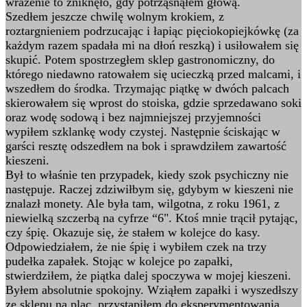
wrażenie to zniknęło, gdy potrząsnąłem głową.
Szedłem jeszcze chwilę wolnym krokiem, z
roztargnieniem podrzucając i łapiąc pięciokopiejkówkę (za
każdym razem spadała mi na dłoń reszką) i usiłowałem się
skupić. Potem spostrzegłem sklep gastronomiczny, do
którego niedawno ratowałem się ucieczką przed malcami, i
wszedłem do środka. Trzymając piątkę w dwóch palcach
skierowałem się wprost do stoiska, gdzie sprzedawano soki
oraz wodę sodową i bez najmniejszej przyjemności
wypiłem szklankę wody czystej. Następnie ściskając w
garści resztę odszedłem na bok i sprawdziłem zawartość
kieszeni.
Był to właśnie ten przypadek, kiedy szok psychiczny nie
następuje. Raczej zdziwiłbym się, gdybym w kieszeni nie
znalazł monety. Ale była tam, wilgotna, z roku 1961, z
niewielką szczerbą na cyfrze “6". Ktoś mnie trącił pytając,
czy śpię. Okazuje się, że stałem w kolejce do kasy.
Odpowiedziałem, że nie śpię i wybiłem czek na trzy
pudełka zapałek. Stojąc w kolejce po zapałki,
stwierdziłem, że piątka dalej spoczywa w mojej kieszeni.
Byłem absolutnie spokojny. Wziąłem zapałki i wyszedłszy
ze sklepu na plac, przystąpiłem do eksperymentowania.