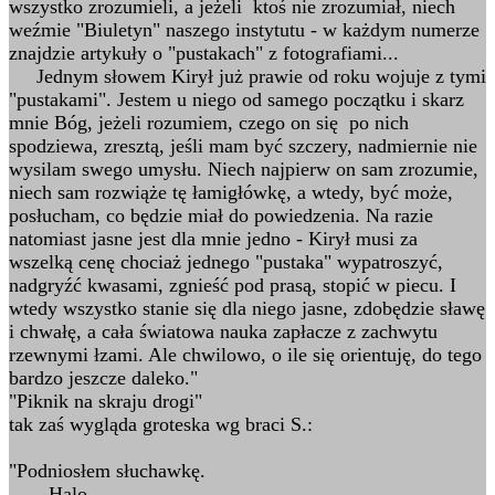
wszystko zrozumieli, a jeżeli ktoś nie zrozumiał, niech
weźmie "Biuletyn" naszego instytutu - w każdym numerze
znajdzie artykuły o "pustakach" z fotografiami...
Jednym słowem Kirył już prawie od roku wojuje z tymi
"pustakami". Jestem u niego od samego początku i skarz
mnie Bóg, jeżeli rozumiem, czego on się po nich
spodziewa, zresztą, jeśli mam być szczery, nadmiernie nie
wysilam swego umysłu. Niech najpierw on sam zrozumie,
niech sam rozwiąże tę łamigłówkę, a wtedy, być może,
posłucham, co będzie miał do powiedzenia. Na razie
natomiast jasne jest dla mnie jedno - Kirył musi za
wszelką cenę chociaż jednego "pustaka" wypatroszyć,
nadgryźć kwasami, zgnieść pod prasą, stopić w piecu. I
wtedy wszystko stanie się dla niego jasne, zdobędzie sławę
i chwałę, a cała światowa nauka zapłacze z zachwytu
rzewnymi łzami. Ale chwilowo, o ile się orientuję, do tego
bardzo jeszcze daleko."
"Piknik na skraju drogi"
tak zaś wygląda groteska wg braci S.:
"Podniosłem słuchawkę.
- Halo...