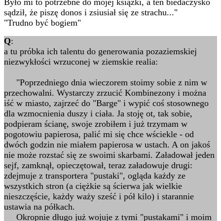
Było mi to potrzebne do mojej książki, a ten biedaczysko
sądził, że piszę donos i zsiusiał się ze strachu..."
"Trudno być bogiem"
Q
:
a tu próbka ich talentu do generowania pozaziemskiej
niezwykłości wrzuconej w ziemskie realia:
"Poprzedniego dnia wieczorem stoimy sobie z nim w
przechowalni. Wystarczy zrzucić Kombinezony i można
iść w miasto, zajrzeć do "Barge" i wypić coś stosownego
dla wzmocnienia duszy i ciała. Ja stoję ot, tak sobie,
podpieram ścianę, swoje zrobiłem i już trzymam w
pogotowiu papierosa, palić mi się chce wściekle - od
dwóch godzin nie miałem papierosa w ustach. A on jakoś
nie może rozstać się ze swoimi skarbami. Załadował jeden
sejf, zamknął, opieczętował, teraz załadowuje drugi:
zdejmuje z transportera "pustaki", ogląda każdy ze
wszystkich stron (a ciężkie są ścierwa jak wielkie
nieszczęście, każdy waży sześć i pół kilo) i starannie
ustawia na półkach.
Okropnie długo już wojuje z tymi "pustakami" i moim