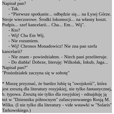
Napisał pan?
- Tak.
- “Pierwsze spotkanie... odbędzie się... na Łysej Górze.
Stroje wieczorowe. Środki lokomocji... na własny koszt.
Podpis... szef kancelarii... Cha... Em... Wij".
- Kto?
- Wij! Cha Em Wij.
- Nie rozumiem.
- Wij! Chronos Monadowicz! Nie zna pan szefa
kancelarii?
- Nie znam - powiedziałem. - Niech pani przeliteruje.
- Do diabła! Dobrze, literuję: Wilkołak, Inkub, Jaga...
Napisał pan?"
"Poniedziałek zaczyna się w sobotę"
* Muszę przyznać, że bardzo lubię tą "swojskość", która
jest zresztą dla literatury rosyjskiej, nie tylko fantastycznej,
b. typowa. Zresztą nie tylko dla rosyjskiej - odnajduję ją
też w "Dzienniku północnym" zafascynowanego Rosją M.
Wilka. (I nie tylko dla literatury - vide wstawki w "Solaris"
Tarkowskiego.)