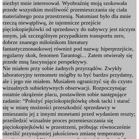
niezbyt mnie interesował. Wyobraźnię moją szokowała
przede wszystkim możliwość przemieszczania się ciała
materialnego poza przestrzenią. Natomiast było dla mnie
rzeczą niewątpliwą, że tajemnicze przejście
pięciokopiejkówki od sprzedawcy do nabywcy jest niczym
innym, jak szczególnym przypadkiem transportu zero,
dobrze znanego miłośnikom literatury
fantastycznonaukowej również pod nazwą: hiperprzejście,
regularny skok, fenomen Tarantogi... Zatem otwierały się
przede mną fascynujące perspektywy.
Nie miałem przy sobie żadnych przyrządów. Zwykły
laboratoryjny termometr mógłby tu być bardzo przydatny,
ale i jego nie miałem. Musiałem ograniczyć się do czysto
wizualnych subiektywnych obserwacji. Rozpoczynając
ostatnie okrążenie placu, postawiłem sobie następujące
zadanie: “Położyć pięciokopiejkówkę obok tacki i starać
się w miarę możności przeszkodzić sprzedawcy w
zmieszaniu jej z innymi monetami przed wydaniem reszty;
prześledzić wizualnie proces przemieszczania się
pięciokopiejkówki w przestrzeni, próbując równocześnie
określić przynajmniej jakościowo zmianę temperatury