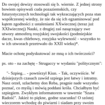
Do swojej dewizy stosowali się b. wiernie. Z jednej strony
bowiem opisywali cuda pozaziemskich, czy
futurystycznych technologii tak wykraczających poza stan
współczesnej wiedzy, że nie da się ich egzaminować pod
kątem zgodności z ustaleniami XXwiecznej (teraz już
XXIwiecznej) Nauki, z drugiej zaś nasączający swe
utwory atmosferą rosyjskiej swojskości (podmiejskie
dacze, kwas chlebowy, rosyjska wylewność - wszystko to
w ich utworach przetrwało do XXII wieku)*.
Macie ochotę podyskutować ze mną o ich twórczości?
ps. oto - na zachętę - Strugaccy w wydaniu "politycznym":
"- Szpieg... - powtórzył Kiun. - Tak, oczywiście. W
dzisiejszych czasach zawód szpiega jest łatwy i intratny.
Nasz orzeł, szlachetny don Reba, pragnie nade wszystko
poznać, co myślą i mówią poddani króla. Chciałbym być
szpiegiem. Zwykłym informatorem w tawernie "Szara
Radość". Jakież to piękne, godne szacunku! O szóstej
wieczorem wchodzę do piwiarni i siadam przy swoim