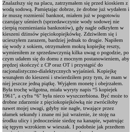
Znalazłszy się na placu, zatrzymałem się przed kioskiem z
wodą sodową. Pamiętając dobrze, że drobne już wydałem i
że muszę rozmienić banknot, miałem już w pogotowiu
czarujący uśmiech (sprzedawczynie wody sodowej nie
cierpią rozmieniania banknotów), gdy nagle odkryłem w
kieszeni dżinsów pięciokopiejkówkę. Zdziwiłem się i
ucieszyłem zarazem, bardziej jednak to drugie. Napiłem
się wody z sokiem, otrzymałem mokrą kopiejkę reszty,
wymieniłem ze sprzedawczynią kilka uwag o pogodzie, po
czym udałem się do domu z mocnym postanowieniem, aby
prędzej skończyć z CP oraz OT i przystąpić do
racjonalistyczno-dialektycznych wyjaśnień. Kopiejkę
wsunąłem do kieszeni i stwierdziłem przy tym, że mam w
niej jeszcze jedną piątkę. Wyjąłem monetę i obejrzałem.
Była trochę wilgotna, miała wyryty napis “5 kopiejek
1961", a cyfra “6" była nieco wyszczerbiona. Być może to
drobne zdarzenie z pięciokopiejkówką nie zwróciłoby
nawet mojej uwagi, gdyby nie nagłe, trwające przez
ułamek sekundy i znane mi już wrażenie, że stoję na
środku ulicy i jednocześnie siedzę na kanapie, wpatrując
się tępym wzrokiem w wieszak. I podobnie jak przedtem