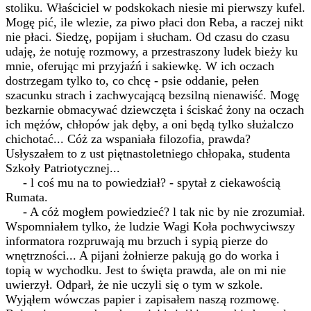
stoliku. Właściciel w podskokach niesie mi pierwszy kufel.
Mogę pić, ile wlezie, za piwo płaci don Reba, a raczej nikt
nie płaci. Siedzę, popijam i słucham. Od czasu do czasu
udaję, że notuję rozmowy, a przestraszony ludek bieży ku
mnie, oferując mi przyjaźń i sakiewkę. W ich oczach
dostrzegam tylko to, co chcę - psie oddanie, pełen
szacunku strach i zachwycającą bezsilną nienawiść. Mogę
bezkarnie obmacywać dziewczęta i ściskać żony na oczach
ich mężów, chłopów jak dęby, a oni będą tylko służalczo
chichotać... Cóż za wspaniała filozofia, prawda?
Usłyszałem to z ust piętnastoletniego chłopaka, studenta
Szkoły Patriotycznej...
- l coś mu na to powiedział? - spytał z ciekawością
Rumata.
- A cóż mogłem powiedzieć? l tak nic by nie zrozumiał.
Wspomniałem tylko, że ludzie Wagi Koła pochwyciwszy
informatora rozpruwają mu brzuch i sypią pierze do
wnętrzności... A pijani żołnierze pakują go do worka i
topią w wychodku. Jest to święta prawda, ale on mi nie
uwierzył. Odparł, że nie uczyli się o tym w szkole.
Wyjąłem wówczas papier i zapisałem naszą rozmowę.