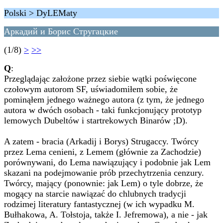
Polski > DyLEMaty
Аркадий и Борис Стругацкие
(1/8)
>
>>
Q
:
Przeglądając założone przez siebie wątki poświęcone
czołowym autorom SF, uświadomiłem sobie, że
pominąłem jednego ważnego autora (z tym, że jednego
autora w dwóch osobach - taki funkcjonujący prototyp
lemowych Dubeltów i startrekowych Binarów ;D).
A zatem - bracia (Arkadij i Borys) Strugaccy. Twórcy
przez Lema cenieni, z Lemem (głównie za Zachodzie)
porównywani, do Lema nawiązujący i podobnie jak Lem
skazani na podejmowanie prób przechytrzenia cenzury.
Twórcy, mający (ponownie: jak Lem) o tyle dobrze, że
mogący na starcie nawiązać do chlubnych tradycji
rodzimej literatury fantastycznej (w ich wypadku M.
Bułhakowa, A. Tołstoja, także I. Jefremowa), a nie - jak