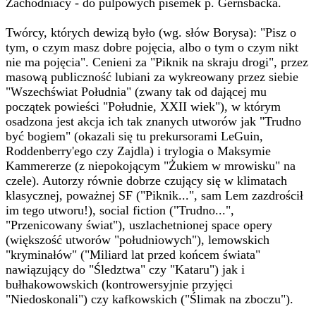
Zachodniacy - do pulpowych pisemek p. Gernsbacka.
Twórcy, których dewizą było (wg. słów Borysa): "Pisz o
tym, o czym masz dobre pojęcia, albo o tym o czym nikt
nie ma pojęcia". Cenieni za "Piknik na skraju drogi", przez
masową publiczność lubiani za wykreowany przez siebie
"Wszechświat Południa" (zwany tak od dającej mu
początek powieści "Południe, XXII wiek"), w którym
osadzona jest akcja ich tak znanych utworów jak "Trudno
być bogiem" (okazali się tu prekursorami LeGuin,
Roddenberry'ego czy Zajdla) i trylogia o Maksymie
Kammererze (z niepokojącym "Żukiem w mrowisku" na
czele). Autorzy równie dobrze czujący się w klimatach
klasycznej, poważnej SF ("Piknik...", sam Lem zazdrościł
im tego utworu!), social fiction ("Trudno...",
"Przenicowany świat"), uszlachetnionej space opery
(większość utworów "południowych"), lemowskich
"kryminałów" ("Miliard lat przed końcem świata"
nawiązujący do "Śledztwa" czy "Kataru") jak i
bułhakowowskich (kontrowersyjnie przyjęci
"Niedoskonali") czy kafkowskich ("Ślimak na zboczu").