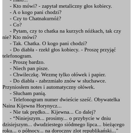
- Kto mówi? - zapytał metaliczny głos kobiecy.
- A o kogo pani chodzi?
- Czy to Chatnakurnóż?
- Co?
- Pytam, czy to chatka na kurzych nóżkach, tak czy
nie? Kto mówi?
- Tak. Chatka. O kogo pani chodzi?
- Do diabła - rzekł głos kobiecy. - Proszę przyjąć
telefonogram.
- Proszę bardzo.
- Niech pan pisze.
- Chwileczkę. Wezmę tylko ołówek i papier.
- Do diabła - zabrzmiało znów w słuchawce.
Przyniosłem notes i automatyczny ołówek.
- Słucham panią.
- Telefonogram numer dwieście sześć. Obywatelka
Naina Kijewna Horynycz...
- Nie tak prędko... Kijewna... Co dalej?
- “Niniejszym... prosimy... o przybycie w dniu
dzisiejszym... dwudziestego siódmego lipca... bieżącego
roku... o północy... na doroczny zlot republikański..."