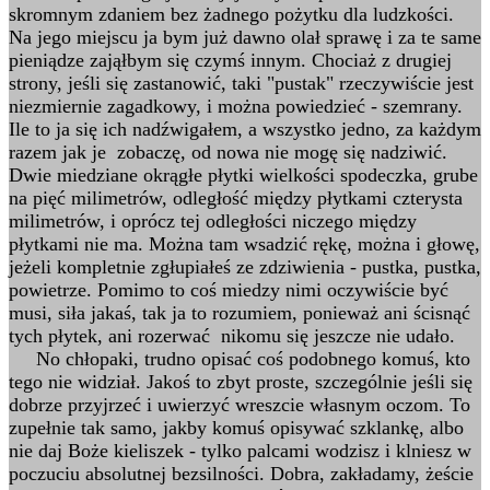
skromnym zdaniem bez żadnego pożytku dla ludzkości.
Na jego miejscu ja bym już dawno olał sprawę i za te same
pieniądze zająłbym się czymś innym. Chociaż z drugiej
strony, jeśli się zastanowić, taki "pustak" rzeczywiście jest
niezmiernie zagadkowy, i można powiedzieć - szemrany.
Ile to ja się ich nadźwigałem, a wszystko jedno, za każdym
razem jak je zobaczę, od nowa nie mogę się nadziwić.
Dwie miedziane okrągłe płytki wielkości spodeczka, grube
na pięć milimetrów, odległość między płytkami czterysta
milimetrów, i oprócz tej odległości niczego między
płytkami nie ma. Można tam wsadzić rękę, można i głowę,
jeżeli kompletnie zgłupiałeś ze zdziwienia - pustka, pustka,
powietrze. Pomimo to coś miedzy nimi oczywiście być
musi, siła jakaś, tak ja to rozumiem, ponieważ ani ścisnąć
tych płytek, ani rozerwać nikomu się jeszcze nie udało.
No chłopaki, trudno opisać coś podobnego komuś, kto
tego nie widział. Jakoś to zbyt proste, szczególnie jeśli się
dobrze przyjrzeć i uwierzyć wreszcie własnym oczom. To
zupełnie tak samo, jakby komuś opisywać szklankę, albo
nie daj Boże kieliszek - tylko palcami wodzisz i klniesz w
poczuciu absolutnej bezsilności. Dobra, zakładamy, żeście