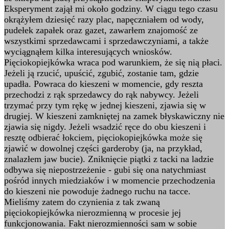
Eksperyment zajął mi około godziny. W ciągu tego czasu
okrążyłem dziesięć razy plac, napęczniałem od wody,
pudełek zapałek oraz gazet, zawarłem znajomość ze
wszystkimi sprzedawcami i sprzedawczyniami, a także
wyciągnąłem kilka interesujących wniosków.
Pięciokopiejkówka wraca pod warunkiem, że się nią płaci.
Jeżeli ją rzucić, upuścić, zgubić, zostanie tam, gdzie
upadła. Powraca do kieszeni w momencie, gdy reszta
przechodzi z rąk sprzedawcy do rąk nabywcy. Jeżeli
trzymać przy tym rękę w jednej kieszeni, zjawia się w
drugiej. W kieszeni zamkniętej na zamek błyskawiczny nie
zjawia się nigdy. Jeżeli wsadzić ręce do obu kieszeni i
resztę odbierać łokciem, pięciokopiejkówka może się
zjawić w dowolnej części garderoby (ja, na przykład,
znalazłem jaw bucie). Zniknięcie piątki z tacki na ladzie
odbywa się niepostrzeżenie - gubi się ona natychmiast
pośród innych miedziaków i w momencie przechodzenia
do kieszeni nie powoduje żadnego ruchu na tacce.
Mieliśmy zatem do czynienia z tak zwaną
pięciokopiejkówka nierozmienną w procesie jej
funkcjonowania. Fakt nierozmienności sam w sobie