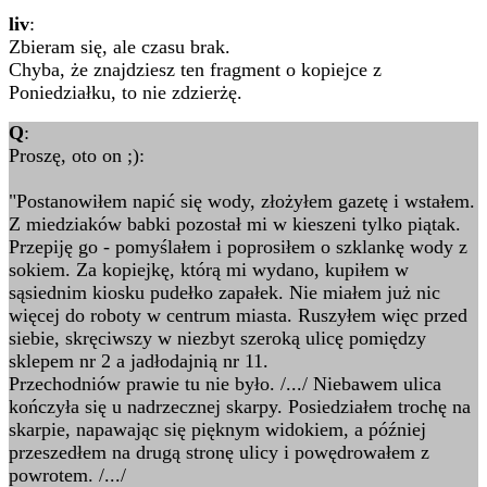
liv
:
Zbieram się, ale czasu brak.
Chyba, że znajdziesz ten fragment o kopiejce z
Poniedziałku, to nie zdzierżę.
Q
:
Proszę, oto on ;):
"Postanowiłem napić się wody, złożyłem gazetę i wstałem.
Z miedziaków babki pozostał mi w kieszeni tylko piątak.
Przepiję go - pomyślałem i poprosiłem o szklankę wody z
sokiem. Za kopiejkę, którą mi wydano, kupiłem w
sąsiednim kiosku pudełko zapałek. Nie miałem już nic
więcej do roboty w centrum miasta. Ruszyłem więc przed
siebie, skręciwszy w niezbyt szeroką ulicę pomiędzy
sklepem nr 2 a jadłodajnią nr 11.
Przechodniów prawie tu nie było. /.../ Niebawem ulica
kończyła się u nadrzecznej skarpy. Posiedziałem trochę na
skarpie, napawając się pięknym widokiem, a później
przeszedłem na drugą stronę ulicy i powędrowałem z
powrotem. /.../