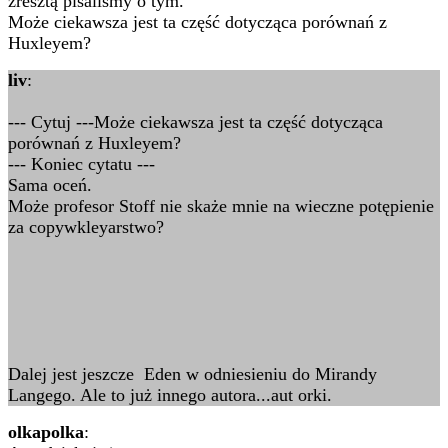
zresztą pisaliśmy o tym.
Może ciekawsza jest ta część dotycząca porównań z
Huxleyem?
liv
:
--- Cytuj ---Może ciekawsza jest ta część dotycząca
porównań z Huxleyem?
--- Koniec cytatu ---
Sama oceń.
Może profesor Stoff nie skaże mnie na wieczne potępienie
za copywkleyarstwo?
Dalej jest jeszcze Eden w odniesieniu do Mirandy
Langego. Ale to już innego autora...aut orki.
olkapolka
: