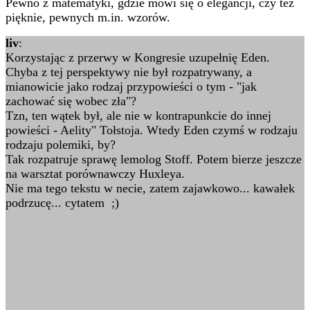
Pewno z matematyki, gdzie mówi się o elegancji, czy też
pięknie, pewnych m.in. wzorów.
liv
:
Korzystając z przerwy w Kongresie uzupełnię Eden.
Chyba z tej perspektywy nie był rozpatrywany, a
mianowicie jako rodzaj przypowieści o tym - "jak
zachować się wobec zła"?
Tzn, ten wątek był, ale nie w kontrapunkcie do innej
powieści - Aelity" Tołstoja. Wtedy Eden czymś w rodzaju
rodzaju polemiki, by?
Tak rozpatruje sprawę lemolog Stoff. Potem bierze jeszcze
na warsztat porównawczy Huxleya.
Nie ma tego tekstu w necie, zatem zajawkowo... kawałek
podrzucę... cytatem ;)