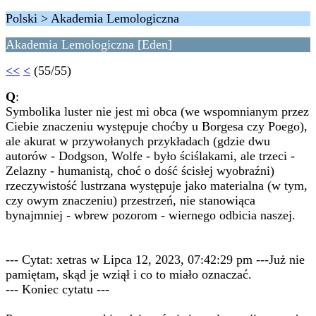
Polski > Akademia Lemologiczna
Akademia Lemologiczna [Eden]
<<
<
(55/55)
Q
:
Symbolika luster nie jest mi obca (we wspomnianym przez
Ciebie znaczeniu występuje choćby u Borgesa czy Poego),
ale akurat w przywołanych przykładach (gdzie dwu
autorów - Dodgson, Wolfe - było ściślakami, ale trzeci -
Zelazny - humanistą, choć o dość ścisłej wyobraźni)
rzeczywistość lustrzana występuje jako materialna (w tym,
czy owym znaczeniu) przestrzeń, nie stanowiąca
bynajmniej - wbrew pozorom - wiernego odbicia naszej.
--- Cytat: xetras w Lipca 12, 2023, 07:42:29 pm ---Już nie
pamiętam, skąd je wziął i co to miało oznaczać.
--- Koniec cytatu ---