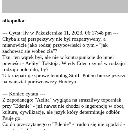
olkapolka
:
--- Cytat: liv w Października 11, 2023, 06:17:48 pm ---
Chyba z tej perspektywy nie był rozpatrywany, a
mianowicie jako rodzaj przypowieści o tym - "jak
zachować się wobec zła"?
Tzn, ten wątek był, ale nie w kontrapunkcie do innej
powieści - Aelity" Tołstoja. Wtedy Eden czymś w rodzaju
rodzaju polemiki, by?
Tak rozpatruje sprawę lemolog Stoff. Potem bierze jeszcze
na warsztat porównawczy Huxleya.
--- Koniec cytatu ---
Z zapodanego: "Aelita" wygląda na straszliwy toporniak
przy "Edenie" - już nawet nie chodzi o ingerencję w obcą
kulturę, cywilizację, ale język który determinuje odbiór.
Psuje go.
Co do przeczytanego o "Edenie" - trudno się nie zgodzić -