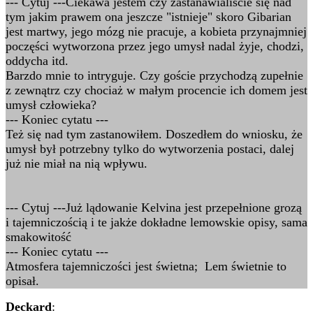
--- Cytuj ---Ciekawa jestem czy zastanawialiście się nad
tym jakim prawem ona jeszcze "istnieje" skoro Gibarian
jest martwy, jego mózg nie pracuje, a kobieta przynajmniej
poczęści wytworzona przez jego umysł nadal żyje, chodzi,
oddycha itd.
Barzdo mnie to intryguje. Czy goście przychodzą zupełnie
z zewnątrz czy chociaż w małym procencie ich domem jest
umysł człowieka?
--- Koniec cytatu ---
Też się nad tym zastanowiłem. Doszedłem do wniosku, że
umysł był potrzebny tylko do wytworzenia postaci, dalej
już nie miał na nią wpływu.
--- Cytuj ---Już lądowanie Kelvina jest przepełnione grozą
i tajemniczością i te jakże dokładne lemowskie opisy, sama
smakowitość
--- Koniec cytatu ---
Atmosfera tajemniczości jest świetna; Lem świetnie to
opisał.
Deckard
: