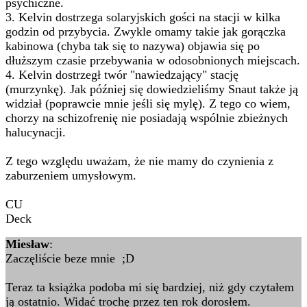
psychiczne.
3. Kelvin dostrzega solaryjskich gości na stacji w kilka
godzin od przybycia. Zwykle omamy takie jak gorączka
kabinowa (chyba tak się to nazywa) objawia się po
dłuższym czasie przebywania w odosobnionych miejscach.
4. Kelvin dostrzegł twór "nawiedzający" stację
(murzynkę). Jak później się dowiedzieliśmy Snaut także ją
widział (poprawcie mnie jeśli się mylę). Z tego co wiem,
chorzy na schizofrenię nie posiadają wspólnie zbieżnych
halucynacji.
Z tego względu uważam, że nie mamy do czynienia z
zaburzeniem umysłowym.
CU
Deck
Miesław
:
Zaczęliście beze mnie ;D
Teraz ta książka podoba mi się bardziej, niż gdy czytałem
ją ostatnio. Widać trochę przez ten rok dorosłem.