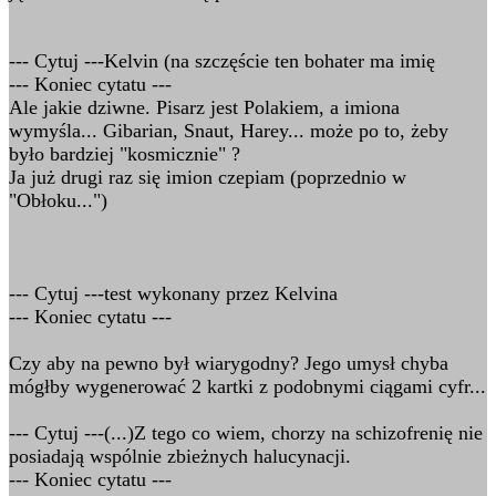
--- Cytuj ---Kelvin (na szczęście ten bohater ma imię
--- Koniec cytatu ---
Ale jakie dziwne. Pisarz jest Polakiem, a imiona
wymyśla... Gibarian, Snaut, Harey... może po to, żeby
było bardziej "kosmicznie" ?
Ja już drugi raz się imion czepiam (poprzednio w
"Obłoku...")
--- Cytuj ---test wykonany przez Kelvina
--- Koniec cytatu ---
Czy aby na pewno był wiarygodny? Jego umysł chyba
mógłby wygenerować 2 kartki z podobnymi ciągami cyfr...
--- Cytuj ---(...)Z tego co wiem, chorzy na schizofrenię nie
posiadają wspólnie zbieżnych halucynacji.
--- Koniec cytatu ---