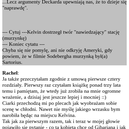
...Lecz argumenty Deckarda upewniają nas, że to dzieje się
"naprawdę".
--- Cytuj ---Kelvin dostrzegł twór "nawiedzający" stację
(murzynkę)
--- Koniec cytatu ---
Chyba się nie pomylę, ani nie odkryję Ameryki, gdy
powiem, że w filmie Sodebergha murzynką był(a)
Sartorius.
Rachel
:
Ja także przeczytałam zgodnie z umową pierwsze cztery
rozdziały. Pierwszy raz czytałam książkę ponad trzy lata
temu i pamiętam, że wtedy już zrobiła na mnie ogromne
wrażenie, a dzisiaj jest jeszcze lepiej i mocniej ::)
Ciarki przechodzą mi po plecach jak wyobrażam sobie
scenę w chłodni. Nawet nie myślę jakiego wrzasku bym
narobiła będąc na miejscu Kelvina.
Tak jak za pierwszym razem, tak i teraz w mojej głowie
pojawiło się pytanie - co ta kobieta chce od Gibariana i jak