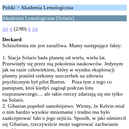
Polski > Akademia Lemologiczna
Akademia Lemologiczna [Solaris]
<<
<
(2/80)
>
>>
Deckard
:
Schizofrenia nie jest zaraźliwa. Mamy następujące fakty:
1. Stacja Solaris bada planetę od wielu, wielu lat.
Przewinęły się przez nią pokolenia naukowców. Jedynym
jak na razie człowiekiem, który w wyniku eksploracji
planety poniósł rzekomy uszczerbek na zdrowiu
psychicznym był pilot Burton. Poza tym z tego co
pamiętam, ktoś kiedyś zaginął podczas lotu
rozpoznawczego.... ale takie rzeczy zdarzają się nie tylko
na Solaris.
2. Gibarian popełnił samobójstwo. Wiemy, że Kelvin miał
o nim bardzo wysokie mniemanie i trudno mu było
zaakceptować fakt o jego zejściu. Sposób, w jaki uśmiercił
się Gibarian, rzeczywiście może sugerować zachwianie