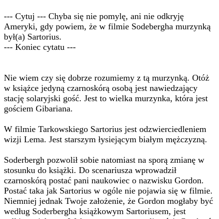
--- Cytuj --- Chyba się nie pomylę, ani nie odkryję
Ameryki, gdy powiem, że w filmie Sodebergha murzynką
był(a) Sartorius.
--- Koniec cytatu ---
Nie wiem czy się dobrze rozumiemy z tą murzynką. Otóż
w książce jedyną czarnoskórą osobą jest nawiedzający
stację solaryjski gość. Jest to wielka murzynka, która jest
gościem Gibariana.
W filmie Tarkowskiego Sartorius jest odzwierciedleniem
wizji Lema. Jest starszym łysiejącym białym mężczyzną.
Soderbergh pozwolił sobie natomiast na sporą zmianę w
stosunku do książki. Do scenariusza wprowadził
czarnoskórą postać pani naukowiec o nazwisku Gordon.
Postać taka jak Sartorius w ogóle nie pojawia się w filmie.
Niemniej jednak Twoje założenie, że Gordon mogłaby być
według Soderbergha książkowym Sartoriusem, jest