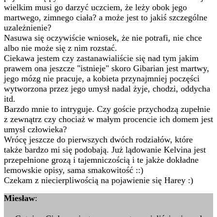
wielkim musi go darzyć uczciem, że leży obok jego
martwego, zimnego ciała? a może jest to jakiś szczególne
uzależnienie?
Nasuwa się oczywiście wniosek, że nie potrafi, nie chce
albo nie może się z nim rozstać.
Ciekawa jestem czy zastanawialiście się nad tym jakim
prawem ona jeszcze "istnieje" skoro Gibarian jest martwy,
jego mózg nie pracuje, a kobieta przynajmniej poczęści
wytworzona przez jego umysł nadal żyje, chodzi, oddycha
itd.
Barzdo mnie to intryguje. Czy goście przychodzą zupełnie
z zewnątrz czy chociaż w małym procencie ich domem jest
umysł człowieka?
Wrócę jeszcze do pierwszych dwóch rodziałów, które
także bardzo mi się podobają. Już lądowanie Kelvina jest
przepełnione grozą i tajemniczością i te jakże dokładne
lemowskie opisy, sama smakowitość ::)
Czekam z niecierpliwością na pojawienie się Harey :)
Miesław
: