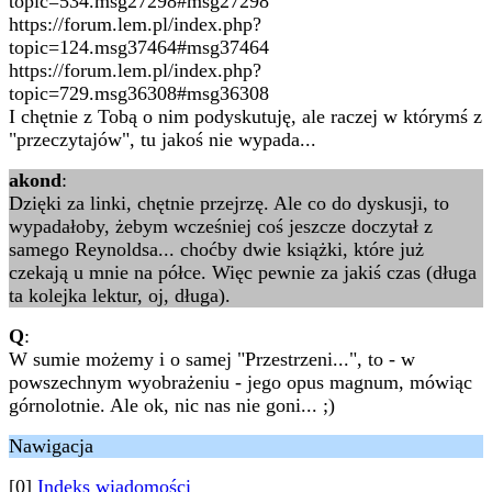
topic=534.msg27298#msg27298
https://forum.lem.pl/index.php?
topic=124.msg37464#msg37464
https://forum.lem.pl/index.php?
topic=729.msg36308#msg36308
I chętnie z Tobą o nim podyskutuję, ale raczej w którymś z
"przeczytajów", tu jakoś nie wypada...
akond
:
Dzięki za linki, chętnie przejrzę. Ale co do dyskusji, to
wypadałoby, żebym wcześniej coś jeszcze doczytał z
samego Reynoldsa... choćby dwie książki, które już
czekają u mnie na półce. Więc pewnie za jakiś czas (długa
ta kolejka lektur, oj, długa).
Q
:
W sumie możemy i o samej "Przestrzeni...", to - w
powszechnym wyobrażeniu - jego opus magnum, mówiąc
górnolotnie. Ale ok, nic nas nie goni... ;)
Nawigacja
[0]
Indeks wiadomości