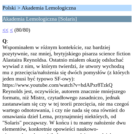
Polski > Akademia Lemologiczna
Akademia Lemologiczna [Solaris]
<<
<
(80/80)
Q
:
Wspominałem w różnym kontekście, raz bardziej
pozytywnie, raz mniej, brytyjskiego pisarza science fiction
Alastaira Reynoldsa. Ostatnio miałem okazję odsluchać
wywiad z nim, w którym twierdzi, że utwory wychodzą
mu z przecięcia/nałożenia się dwóch pomysłów (z których
jeden musi być typowo SF-owy):
https://www.youtube.com/watch?v=hdAPxr8TzkQ
Reynolds jest, oczywiście, autorem znacznie mniejszego
formatu, niż Mistrz, czytadłowego zasadniczo, jednak
zastanawiam się czy w tej teorii przecięcia, nie ma czegoś
wartego odnotowania, i czy nie nada się ona również do
omawiania dzieł Lema, przynajmniej niektórych, od
"Solaris" począwszy. W końcu i tu mamy nałożenie dwu
elementów, konkretnie opowieści naukowo-