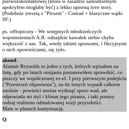
pierwszokontaktowej (która w zasadzie samodzielnym
apokryfem mogłaby być) z lekko upiorną love story.
(Podobnie zresztą z "Pirxem" - Conrad + klasyczne wątki
SF.)
ps. offtopiczny - We wstępnych młodzieńczych
wspomnieniach A.R. odnajdzie kawałek siebie chyba
większość z nas. Tak, wtedy takimi sprawami, i fikcyjnymi
o nich opowieściami, się żyło.
akond
:
Alastair Reynolds to jeden z tych, których wpisałem na
listę, gdy po latach omijania postanowiłem sprawdzić, co
piszczy we współczesnej es-ef. I przy pierwszym podejściu
("Przestrzeń objawienia"), na tle innych wypadł całkiem
znośnie - powieści można wytknąć sporo wad, ale
odpowiada mi styl i klimat jego pisania, i taki ponury
rodzaj realizmu odmalowanej wizji przyszłości.
Mam w planach kontynuację.
Q
: