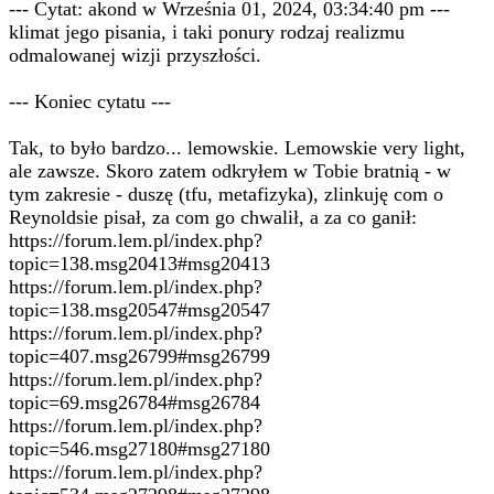
--- Cytat: akond w Września 01, 2024, 03:34:40 pm ---
klimat jego pisania, i taki ponury rodzaj realizmu
odmalowanej wizji przyszłości.
--- Koniec cytatu ---
Tak, to było bardzo... lemowskie. Lemowskie very light,
ale zawsze. Skoro zatem odkryłem w Tobie bratnią - w
tym zakresie - duszę (tfu, metafizyka), zlinkuję com o
Reynoldsie pisał, za com go chwalił, a za co ganił:
https://forum.lem.pl/index.php?
topic=138.msg20413#msg20413
https://forum.lem.pl/index.php?
topic=138.msg20547#msg20547
https://forum.lem.pl/index.php?
topic=407.msg26799#msg26799
https://forum.lem.pl/index.php?
topic=69.msg26784#msg26784
https://forum.lem.pl/index.php?
topic=546.msg27180#msg27180
https://forum.lem.pl/index.php?