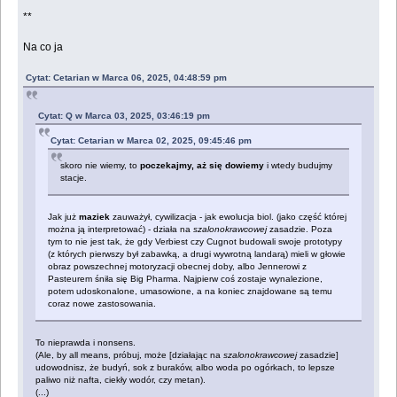
**
Na co ja
Cytat: Cetarian w Marca 06, 2025, 04:48:59 pm
Cytat: Q w Marca 03, 2025, 03:46:19 pm
Cytat: Cetarian w Marca 02, 2025, 09:45:46 pm
skoro nie wiemy, to
poczekajmy, aż się dowiemy
i wtedy budujmy
stacje.
Jak już
maziek
zauważył, cywilizacja - jak ewolucja biol. (jako część której
można ją interpretować) - działa na
szalonokrawcowej
zasadzie. Poza
tym to nie jest tak, że gdy Verbiest czy Cugnot budowali swoje prototypy
(z których pierwszy był zabawką, a drugi wywrotną landarą) mieli w głowie
obraz powszechnej motoryzacji obecnej doby, albo Jennerowi z
Pasteurem śniła się Big Pharma. Najpierw coś zostaje wynalezione,
potem udoskonalone, umasowione, a na koniec znajdowane są temu
coraz nowe zastosowania.
To nieprawda i nonsens.
(Ale, by all means, próbuj, może [działając na
szalonokrawcowej
zasadzie]
udowodnisz, że budyń, sok z buraków, albo woda po ogórkach, to lepsze
paliwo niż nafta, ciekły wodór, czy metan).
(...)