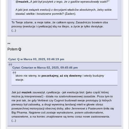
@
maziek.
„A jaki był pożytek z tego, że z gadów wyewoulowały ssaki?”
A jaki jest związek ewolucji z decyzjami władców absolutnych, żeby sobie
stawiać wielkie i kosztowne pomniki? (Żaden).
To Twoje zdanie, a moje takie, że całkiem spory. Zasadniczo bowiem oba
procesy (ewolucja i cywilizacja) idą na ślepo, a życie je tylko destyluje.
(...)
**
Potem
Q
Cytat: Q w Marca 03, 2025, 03:46:19 pm
Cytat: Cetarian w Marca 02, 2025, 09:45:46 pm
skoro nie wiemy, to
poczekajmy, aż się dowiemy
i wtedy budujmy
stacje.
Jak już
maziek
zauważył, cywilizacja - jak ewolucja biol. (jako część której
można ją interpretować) - działa na
szalonokrawcowej
zasadzie. Poza tym to
nie jest tak, że gdy Verbiest czy Cugnot budowali swoje prototypy (z których
pierwszy był zabawką, a drugi wywrotną landarą) mieli w głowie obraz
powszechnej motoryzacji obecnej doby, albo Jennerowi z Pasteurem śniła się
Big Pharma. Najpierw coś zostaje wynalezione, potem udoskonalone,
umasowione, a na koniec znajdowane są temu coraz nowe zastosowania.
(...)