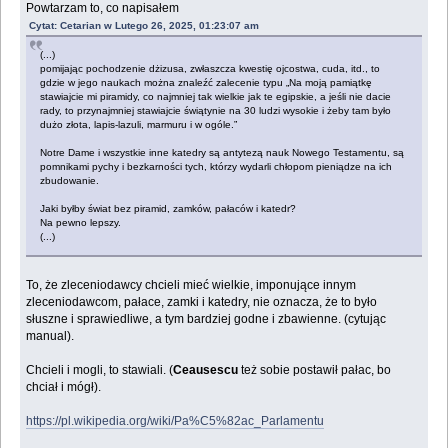
Powtarzam to, co napisałem
Cytat: Cetarian w Lutego 26, 2025, 01:23:07 am
(...)
pomijając pochodzenie dżizusa, zwłaszcza kwestię ojcostwa, cuda, itd., to
gdzie w jego naukach można znaleźć zalecenie typu „Na moją pamiątkę
stawiajcie mi piramidy, co najmniej tak wielkie jak te egipskie, a jeśli nie dacie
rady, to przynajmniej stawiajcie świątynie na 30 ludzi wysokie i żeby tam było
dużo złota, lapis-lazuli, marmuru i w ogóle.”
Notre Dame i wszystkie inne katedry są antytezą nauk Nowego Testamentu, są
pomnikami pychy i bezkarności tych, którzy wydarli chłopom pieniądze na ich
zbudowanie.
Jaki byłby świat bez piramid, zamków, pałaców i katedr?
Na pewno lepszy.
(...)
To, że zleceniodawcy chcieli mieć wielkie, imponujące innym
zleceniodawcom, pałace, zamki i katedry, nie oznacza, że to było
słuszne i sprawiedliwe, a tym bardziej godne i zbawienne. (cytując
manual).
Chcieli i mogli, to stawiali. (
Ceausescu
też sobie postawił pałac, bo
chciał i mógł).
https://pl.wikipedia.org/wiki/Pa%C5%82ac_Parlamentu