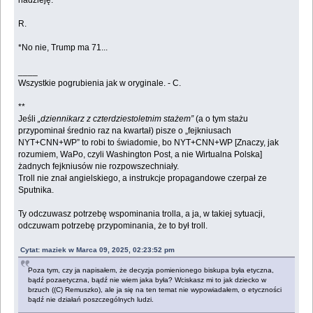
nadzieję.
R.
*No nie, Trump ma 71...
____
Wszystkie pogrubienia jak w oryginale. - C.
**
Jeśli
„dziennikarz z czterdziestoletnim stażem”
(a o tym stażu
przypominał średnio raz na kwartał) pisze o „fejkniusach
NYT+CNN+WP” to robi to świadomie, bo NYT+CNN+WP [Znaczy, jak
rozumiem, WaPo, czyli Washington Post, a nie Wirtualna Polska]
żadnych fejkniusów nie rozpowszechniały.
Troll nie znał angielskiego, a instrukcje propagandowe czerpał ze
Sputnika.
Ty odczuwasz potrzebę wspominania trolla, a ja, w takiej sytuacji,
odczuwam potrzebę przypominania, że to był troll.
Cytat: maziek w Marca 09, 2025, 02:23:52 pm
Poza tym, czy ja napisałem, że decyzja pomienionego biskupa była etyczna,
bądź pozaetyczna, bądź nie wiem jaka była? Wciskasz mi to jak dziecko w
brzuch ((C) Remuszko), ale ja się na ten temat nie wypowiadałem, o etyczności
bądź nie działań poszczególnych ludzi.