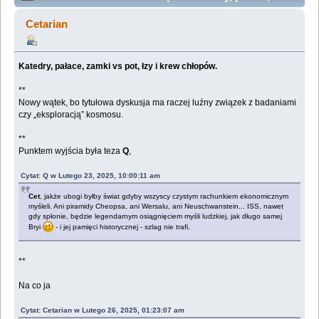
zamki vs pot, łzy i krew chłopów. (Przeczytany 147374
Cetarian
razy)
Katedry, pałace, zamki vs pot, łzy i krew chłopów.
**
Nowy wątek, bo tytułowa dyskusja ma raczej luźny związek z badaniami
czy „eksploracją” kosmosu.
**
Punktem wyjścia była teza
Q
,
Cytat: Q w Lutego 23, 2025, 10:00:11 am
Cet
, jakże ubogi byłby świat gdyby wszyscy czystym rachunkiem ekonomicznym
myśleli. Ani piramidy Cheopsa, ani Wersalu, ani Neuschwanstein... ISS, nawet
gdy spłonie, będzie legendarnym osiągnięciem myśli ludzkiej, jak długo samej
Bryi
- i jej pamięci historycznej - szlag nie trafi.
**
Na co ja
Cytat: Cetarian w Lutego 26, 2025, 01:23:07 am