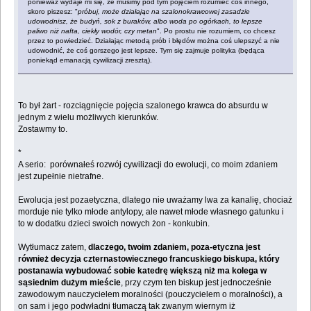
ponieważ wydaje mi się, że musimy pod tym pojęciem rozumieć coś innego,
skoro piszesz: "
próbuj, może działając na szalonokrawcowej zasadzie
udowodnisz, że budyń, sok z buraków, albo woda po ogórkach, to lepsze
paliwo niż nafta, ciekły wodór, czy metan
". Po prostu nie rozumiem, co chcesz
przez to powiedzieć. Działając metodą prób i błędów można coś ulepszyć a nie
udowodnić, że coś gorszego jest lepsze. Tym się zajmuje polityka (będąca
poniekąd emanacją cywilizacji zresztą).
To był żart - rozciągnięcie pojęcia szalonego krawca do absurdu w
jednym z wielu możliwych kierunków.
Zostawmy to.
*
A serio: porównałeś rozwój cywilizacji do ewolucji, co moim zdaniem
jest zupełnie nietrafne.
Ewolucja jest pozaetyczna, dlatego nie uważamy lwa za kanalię, chociaż
morduje nie tylko młode antylopy, ale nawet młode własnego gatunku i
to w dodatku dzieci swoich nowych żon - konkubin.
Wytłumacz zatem,
dlaczego, twoim zdaniem, poza-etyczna jest
również decyzja czternastowiecznego francuskiego biskupa, który
postanawia wybudować sobie katedrę większą niż ma kolega w
sąsiednim dużym mieście
, przy czym ten biskup jest jednocześnie
zawodowym nauczycielem moralności (pouczycielem o moralności), a
on sam i jego podwładni tłumaczą tak zwanym wiernym iż