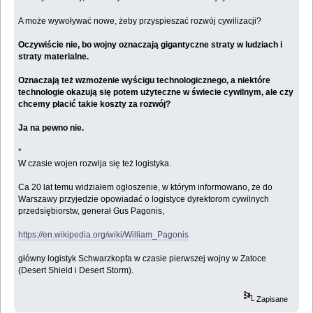
A może wywoływać nowe, żeby przyspieszać rozwój cywilizacji?
Oczywiście nie, bo wojny oznaczają gigantyczne straty w ludziach i
straty materialne.
Oznaczają też wzmożenie wyścigu technologicznego, a niektóre
technologie okazują się potem użyteczne w świecie cywilnym, ale czy
chcemy płacić takie koszty za rozwój?
Ja na pewno nie.
*
W czasie wojen rozwija się też logistyka.
Ca 20 lat temu widziałem ogłoszenie, w którym informowano, że do
Warszawy przyjedzie opowiadać o logistyce dyrektorom cywilnych
przedsiębiorstw, generał Gus Pagonis,
https://en.wikipedia.org/wiki/William_Pagonis
główny logistyk Schwarzkopfa w czasie pierwszej wojny w Zatoce
(Desert Shield i Desert Storm).
Zapisane