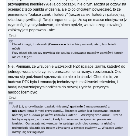
przynajmniej niektóre? Ale ja od początku nie o tym. Można je oczywista
oceniać z tego punktu widzenia, ale to co chciałem powiedzieć, to że
pomienione "pałace zamki i katedry" (raczej zamki, katedry i pałace) są
składową cywilizacji. Twoja argumentacja, że są en masse nieetyczne (z
czym mógłbym dyskutować, ale niech będzie, w razie czego rozwinę)
załóżmy jest poprawna - ale:
Cytuj
Chcieli i mogli, to stawiali. (
Ceausescu
też sobie postawił pałac, bo chciał i
mógł).
Przy okazji siłą rzeczy rozwijała się sztuka budowania pałaców, zamków i katedr,
ale co z tego?
Nie. Pomijam, że wrzucenie wszystkich PZK (pałace, zamki, katedry) do
jednego wora to olbrzymie uproszczenie na różnych poziomach. O to
można się godzinami sprzeczać ale nie o to chodzi. Chodzi o to, że
budowa PZK była i emanacją technicznych możliwości człowieka, i
bodaj najważniejszym bodźcem do rozwoju tychże, przyczym
nadbodźcem było:
Cytuj
Jeśli już, to cywilizację rozwijało (niestety)
ganianie
(i maszerowanie)
z
mieczami
(oraz innymi przyborami)... Toczenie wojen jest kosztowne, jeszcze
bardziej niż budowa pałaców, zamków i katedr,... Wielotysięczne armie... trzeba
też było wyżywić, w czasach, kiedy konserwowanie żywności prawie nie
istniało... Oznaczają też wzmożenie wyścigu technologicznego, a niektóre
technologie okazują się potem użyteczne w świecie cywilnym ... W czasie wojen
rozwija się też logistyka.