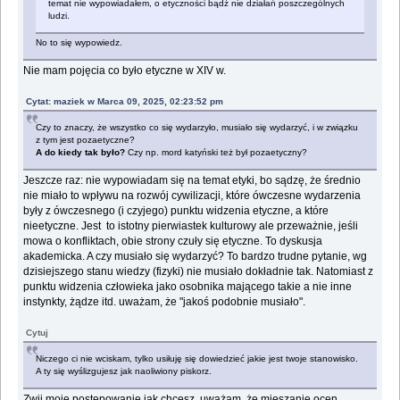
temat nie wypowiadałem, o etyczności bądź nie działań poszczególnych
ludzi.
No to się wypowiedz.
Nie mam pojęcia co było etyczne w XIV w.
Cytat: maziek w Marca 09, 2025, 02:23:52 pm
Czy to znaczy, że wszystko co się wydarzyło, musiało się wydarzyć, i w związku
z tym jest pozaetyczne?
A do kiedy tak było?
Czy np. mord katyński też był pozaetyczny?
Jeszcze raz: nie wypowiadam się na temat etyki, bo sądzę, że średnio
nie miało to wpływu na rozwój cywilizacji, które ówczesne wydarzenia
były z ówczesnego (i czyjego) punktu widzenia etyczne, a które
nieetyczne. Jest to istotny pierwiastek kulturowy ale przeważnie, jeśli
mowa o konfliktach, obie strony czuły się etyczne. To dyskusja
akademicka. A czy musiało się wydarzyć? To bardzo trudne pytanie, wg
dzisiejszego stanu wiedzy (fizyki) nie musiało dokładnie tak. Natomiast z
punktu widzenia człowieka jako osobnika mającego takie a nie inne
instynkty, żądze itd. uważam, że "jakoś podobnie musiało".
Cytuj
Niczego ci nie wciskam, tylko usiłuję się dowiedzieć jakie jest twoje stanowisko.
A ty się wyślizgujesz jak naoliwiony piskorz.
Zwij moje postępowanie jak chcesz, uważam, że mieszanie ocen