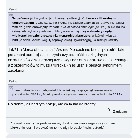
Cytuj
Te państwa
(sub-cywilizacje, obszary cywilizacyjne),
które są liberalnymi
demokracjami
, gdzie są wolne media, niezawisłe sądy, gdzie prawo nie działa
wstecz, gdzie obowiązuje zasada
nullum crimen sine lege
(itd. itp.), a lud raz na
cztery lata wybiera parlament, który wyłania rząd,
są o dwa-trzy rzędy
wielkości bardziej etyczne niż monarchie absolutne
, w których władca
buduje sobie Wersal (wg.
Q
topowy „osiąg” cywilizacyjny), a biskupi katedry.
Tak? I ta Merca obecnie też? A w nie-Mercach nie budują katedr? Taki
parlament europejski - to czysta użyteczność bez zbędnych
obzdobników? Najbardziej użytkowy i bez obzdobników to jest Pentagon
a z przedmiotów to muszla turecka - niesłusznie będąca synonimem
zacofania.
Cytuj
Sześć milionów ludzi, obywateli RP, w tak się zmęczyło głosowaniem w
październiku 2023 r., że nie poszli na wybory samorządowe w kwietniu 2024 r.
No dobra, też nad tym boleję, ale co to ma do rzeczy?
Zapisane
Człowiek całe życie próbuje nie wychodzić na większego idiotę niż nim
faktycznie jest - i przeważnie to mu się nie udaje (moje, z życia).