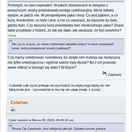
Przemyśl, co sam napisałeś. W jakich dziedzinach w związku z
powyższym, wojny powodowały postęp cywilizacyjny. Może łatwiej
będzie, w jakich nie. W perspektywie jajka i kury. Co jest jajkiem, a co
kurą. Konkretnie: co było i jest, a nie co uważasz, że etycznie by było,
gdyby było. Czy słuszna kura powstałaby bez niesłusznego jajka? Znasz
takie przykłady z historii, że tak się stało, jak uważasz, że być powinno?
Cytuj
Ale czy to znaczy, że mamy celebrować wszelkie wojny? A może wywoływać
nowe, żeby przyspieszać rozwój cywilizacji?
Czy mamy celebrować nowotwory, bo dzięki nim rozwija się medycyna
nie tylko onkologiczna i ogólnie ludzie żyją dłużej? Bo z ich powodu
wiele odkryć w biologii się stało? W fizyce?
Zapisane
Człowiek całe życie próbuje nie wychodzić na większego idiotę niż nim
faktycznie jest - i przeważnie to mu się nie udaje (moje, z życia).
Cetarian
Cytat: maziek w Marca 09, 2025, 09:45:10 am
Proszę Cię Cetarianie, bez odbijania piłeczki. Zadałem proste pytanie,