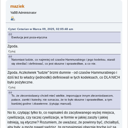
maziek
YaBB Administrator
Cytat: Cetarian w Marca 09, 2025, 02:05:48 am
Ewolucja jest poza-etyczna
Zgoda.
Cytuj
Natomiast ludzie, co najmniej od czasów Hammurabiego i jego kodeksu, starali
się określać i definiować, co jest słuszne i sprawiedliwe, a co nie.
Zgoda. Aczkolwiek "ludzie" brzmi dumnie - od czasów Hammurabiego i
dziś też to władcy (jednostki) definiowali w tych kodeksach, co DLA NICH
było pożyteczne.
Cytuj
To, że zleceniodawcy chcieli mieć wielkie, imponujące innym zleceniodawcom,
pałace, zamki i katedry, nie oznacza, że to było słuszne i sprawiedliwe, a tym
bardziej godne i zbawienne. (cytując manual).
No to, czytając tylko to, co napisałeś do zacytowanego wyżej miejsca,
cywilizacja, czy raczej cywilizacje, w formie w jakiej zaszły i jakiej
istnieją, są etyczne? Rozumiem, że uważasz, że powinny być, chciałbyś,
aby były, a może nawet sądzisz, że przynajmniej obecnie trochę już są,