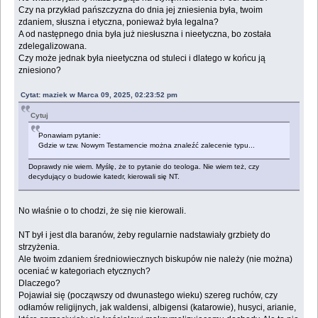
Czy na przykład pańszczyzna do dnia jej zniesienia była, twoim
zdaniem, słuszna i etyczna, ponieważ była legalna?
A od następnego dnia była już niesłuszna i nieetyczna, bo została
zdelegalizowana.
Czy może jednak była nieetyczna od stuleci i dlatego w końcu ją
zniesiono?
Cytat: maziek w Marca 09, 2025, 02:23:52 pm
Cytuj
Ponawiam pytanie:
Gdzie w tzw. Nowym Testamencie można znaleźć zalecenie typu...
Doprawdy nie wiem. Myślę, że to pytanie do teologa. Nie wiem też, czy
decydujący o budowie katedr, kierowali się NT.
No właśnie o to chodzi, że się nie kierowali.
NT był i jest dla baranów, żeby regularnie nadstawiały grzbiety do
strzyżenia.
Ale twoim zdaniem średniowiecznych biskupów nie należy (nie można)
oceniać w kategoriach etycznych?
Dlaczego?
Pojawiał się (począwszy od dwunastego wieku) szereg ruchów, czy
odłamów religijnych, jak waldensi, albigensi (katarowie), husyci, arianie,