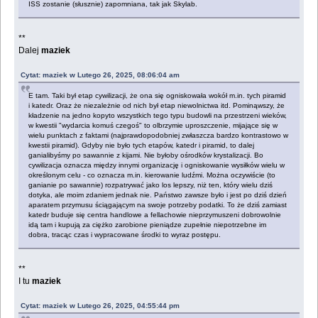
ISS zostanie (słusznie) zapomniana, tak jak Skylab.
**
Dalej
maziek
Cytat: maziek w Lutego 26, 2025, 08:06:04 am
E tam. Taki był etap cywilizacji, że ona się ogniskowała wokół m.in. tych piramid
i katedr. Oraz że niezależnie od nich był etap niewolnictwa itd. Pominąwszy, że
kładzenie na jedno kopyto wszystkich tego typu budowli na przestrzeni wieków,
w kwestii "wydarcia komuś czegoś" to olbrzymie uproszczenie, mijające się w
wielu punktach z faktami (najprawdopodobniej zwłaszcza bardzo kontrastowo w
kwestii piramid). Gdyby nie było tych etapów, katedr i piramid, to dalej
ganialibyśmy po sawannie z kijami. Nie byłoby ośrodków krystalizacji. Bo
cywilizacja oznacza między innymi organizację i ogniskowanie wysiłków wielu w
określonym celu - co oznacza m.in. kierowanie ludźmi. Można oczywiście (to
ganianie po sawannie) rozpatrywać jako los lepszy, niż ten, który wielu dziś
dotyka, ale moim zdaniem jednak nie. Państwo zawsze było i jest po dziś dzień
aparatem przymusu ściągającym na swoje potrzeby podatki. To że dziś zamiast
katedr buduje się centra handlowe a fellachowie nieprzymuszeni dobrowolnie
idą tam i kupują za ciężko zarobione pieniądze zupełnie niepotrzebne im
dobra, tracąc czas i wypracowane środki to wyraz postępu.
**
I tu
maziek
Cytat: maziek w Lutego 26, 2025, 04:55:44 pm