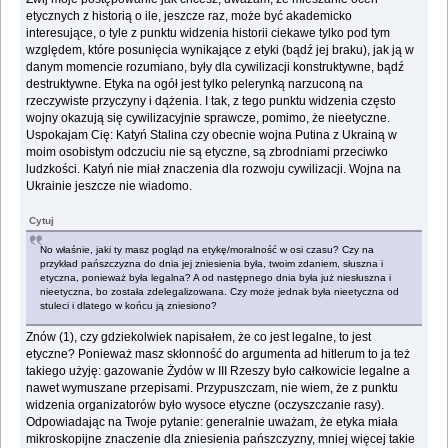
etycznych z historią o ile, jeszcze raz, może być akademicko
interesujące, o tyle z punktu widzenia historii ciekawe tylko pod tym
względem, które posunięcia wynikające z etyki (bądź jej braku), jak ją w
danym momencie rozumiano, były dla cywilizacji konstruktywne, bądź
destruktywne. Etyka na ogół jest tylko pelerynką narzuconą na
rzeczywiste przyczyny i dążenia. I tak, z tego punktu widzenia często
wojny okazują się cywilizacyjnie sprawcze, pomimo, że nieetyczne.
Uspokajam Cię: Katyń Stalina czy obecnie wojna Putina z Ukrainą w
moim osobistym odczuciu nie są etyczne, są zbrodniami przeciwko
ludzkości. Katyń nie miał znaczenia dla rozwoju cywilizacji. Wojna na
Ukrainie jeszcze nie wiadomo.
Cytuj
No właśnie, jaki ty masz pogląd na etykę/moralność w osi czasu? Czy na
przykład pańszczyzna do dnia jej zniesienia była, twoim zdaniem, słuszna i
etyczna, ponieważ była legalna? A od następnego dnia była już niesłuszna i
nieetyczna, bo została zdelegalizowana. Czy może jednak była nieetyczna od
stuleci i dlatego w końcu ją zniesiono?
Znów (1), czy gdziekolwiek napisałem, że co jest legalne, to jest
etyczne? Ponieważ masz skłonność do argumenta ad hitlerum to ja też
takiego użyję: gazowanie Żydów w III Rzeszy było całkowicie legalne a
nawet wymuszane przepisami. Przypuszczam, nie wiem, że z punktu
widzenia organizatorów było wysoce etyczne (oczyszczanie rasy).
Odpowiadając na Twoje pytanie: generalnie uważam, że etyka miała
mikroskopijne znaczenie dla zniesienia pańszczyzny, mniej więcej takie