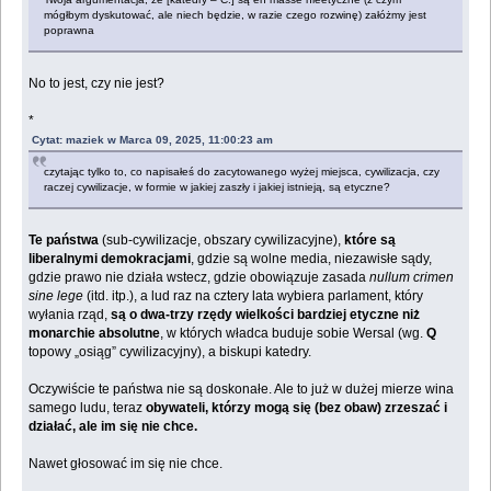
mógłbym dyskutować, ale niech będzie, w razie czego rozwinę) załóżmy jest
poprawna
No to jest, czy nie jest?
*
Cytat: maziek w Marca 09, 2025, 11:00:23 am
czytając tylko to, co napisałeś do zacytowanego wyżej miejsca, cywilizacja, czy
raczej cywilizacje, w formie w jakiej zaszły i jakiej istnieją, są etyczne?
Te państwa
(sub-cywilizacje, obszary cywilizacyjne),
które są
liberalnymi demokracjami
, gdzie są wolne media, niezawisłe sądy,
gdzie prawo nie działa wstecz, gdzie obowiązuje zasada
nullum crimen
sine lege
(itd. itp.), a lud raz na cztery lata wybiera parlament, który
wyłania rząd,
są o dwa-trzy rzędy wielkości bardziej etyczne niż
monarchie absolutne
, w których władca buduje sobie Wersal (wg.
Q
topowy „osiąg” cywilizacyjny), a biskupi katedry.
Oczywiście te państwa nie są doskonałe. Ale to już w dużej mierze wina
samego ludu, teraz
obywateli, którzy mogą się (bez obaw) zrzeszać i
działać, ale im się nie chce.
Nawet głosować im się nie chce.