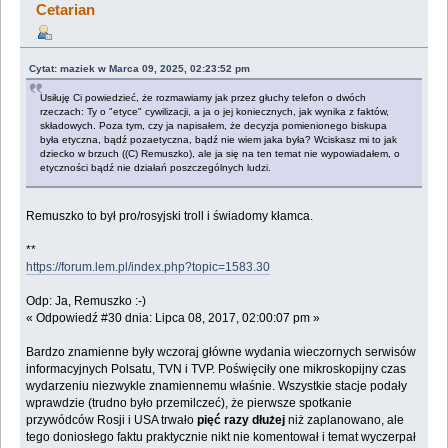
Cetarian
Cytat: maziek w Marca 09, 2025, 02:23:52 pm
Usiłuję Ci powiedzieć, że rozmawiamy jak przez głuchy telefon o dwóch
rzeczach: Ty o "etyce" cywilizacji, a ja o jej koniecznych, jak wynika z faktów,
składowych. Poza tym, czy ja napisałem, że decyzja pomienionego biskupa
była etyczna, bądź pozaetyczna, bądź nie wiem jaka była? Wciskasz mi to jak
dziecko w brzuch ((C) Remuszko), ale ja się na ten temat nie wypowiadałem, o
etyczności bądź nie działań poszczególnych ludzi.
Remuszko to był pro/rosyjski troll i świadomy kłamca.
**
https://forum.lem.pl/index.php?topic=1583.30
Odp: Ja, Remuszko :-)
« Odpowiedź #30 dnia: Lipca 08, 2017, 02:00:07 pm »
Bardzo znamienne były wczoraj główne wydania wieczornych serwisów
informacyjnych Polsatu, TVN i TVP. Poświęciły one mikroskopijny czas
wydarzeniu niezwykle znamiennemu właśnie. Wszystkie stacje podały
wprawdzie (trudno było przemilczeć), że pierwsze spotkanie
przywódców Rosji i USA trwało
pięć razy dłużej
niż zaplanowano, ale
tego doniosłego faktu praktycznie nikt nie komentował i temat wyczerpał