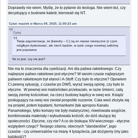
Doprawdy nie wiem. Myślę, że to pytanie do teologa. Nie wiem też, czy
decydujący o budowie katedr, kierowali się NT.
Cytat: maziek w Marca 09, 2025, 11:00:23 am
Cytuj
Twoja argumentacja, że [katedry – C.] są en masse nieetyczne (z czym
mógłbym dyskutować, ale niech będzie, w razie czego rozwinę) załóżmy
jest poprawna
No to jest, czy nie jest?
Nie ma to znaczenia dla cywilizacji. Ani dla paliwa rakietowego. Czy
najlepsze paliwo rakietowe jest etyczne? W swoim czasie najlepszym
paliwem rakietowym był etanol i A-Stoff. Czy było to etyczne? Opowiem
Ci pewną sytuację, z czasów po DWŚ, wyraź swoją opinię, czy było to
etyczne. W pewnej wsi małżeństwo przekazało, w razie śmierci, całą
swoją ziemię kościołowi, na rzecz budowy kaplicy w owej wsi. Ksiądz
posługujący na owej wsi zwołał pospolite ruszenie. Cała wieś złożyła się
na projekt, potem łopatami, furmankami (tak apropos Kanału
Panamskiego, tylko komary nie były malaryczne), niwelowała wzgórze,
kombinowała materiały i wybudowała kościół, do dziś służący tej
społeczności. Etyczne, czy nie? A co do biskupa XIV-wiecznego - etyczne
względem czego? Twojego zdania, obecnych "standardów", jego
czasów - czy uniwersaliów na miarę 4 tysiąclecia, jak dożyjemy (my jako
ludzkość)?