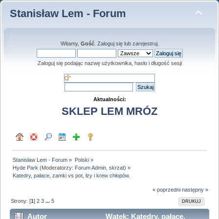
Stanisław Lem - Forum
Witamy,
Gość
.
Zaloguj się
lub
zarejestruj
.
Zaloguj się podając nazwę użytkownika, hasło i długość sesji
Aktualności:
SKLEP LEM MRÓZ
Stanisław Lem - Forum
»
Polski
»
Hyde Park
(Moderatorzy:
Forum Admin
,
skrzat
) »
Katedry, pałace, zamki vs pot, łzy i krew chłopów.
« poprzedni
następny »
Strony: [
1
]
2
3
...
5
DRUKUJ
Autor
Wątek: Katedry, pałace,