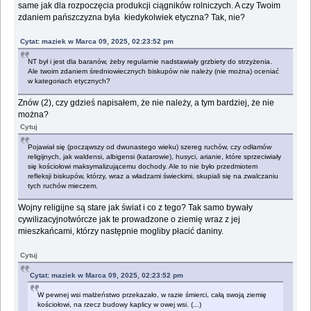
same jak dla rozpoczęcia produkcji ciągników rolniczych. A czy Twoim
zdaniem pańszczyzna była kiedykolwiek etyczna? Tak, nie?
Cytat: maziek w Marca 09, 2025, 02:23:52 pm
NT był i jest dla baranów, żeby regularnie nadstawiały grzbiety do strzyżenia.
Ale twoim zdaniem średniowiecznych biskupów nie należy (nie można) oceniać
w kategoriach etycznych?
Znów (2), czy gdzieś napisałem, że nie należy, a tym bardziej, że nie
można?
Cytuj
Pojawiał się (począwszy od dwunastego wieku) szereg ruchów, czy odłamów
religijnych, jak waldensi, albigensi (katarowie), husyci, arianie, które sprzeciwiały
się kościołowi maksymalizującemu dochody. Ale to nie było przedmiotem
refleksji biskupów, którzy, wraz a władzami świeckimi, skupiali się na zwalczaniu
tych ruchów mieczem.
Wojny religijne są stare jak świat i co z tego? Tak samo bywały
cywilizacyjnotwórcze jak te prowadzone o ziemię wraz z jej
mieszkańcami, którzy następnie mogliby płacić daniny.
Cytuj
Cytat: maziek w Marca 09, 2025, 02:23:52 pm
W pewnej wsi małżeństwo przekazało, w razie śmierci, całą swoją ziemię
kościołowi, na rzecz budowy kaplicy w owej wsi. (...)