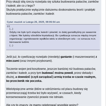
Przy okazji siłą rzeczy rozwijała się sztuka budowania pałaców, zamków
i katedr, ale co z tego?
Służyła praktycznie wyłącznie dalszemu doskonaleniu teorii i praktyki
budowania pałaców, zamków i katedr.
Cytat: maziek w Lutego 26, 2025, 08:06:04 am
(...)
Gdyby nie było tych etapów, katedr i piramid, to dalej ganialibyśmy po sawannie
z kijami. Nie byłoby ośrodków krystalizacji. Bo cywilizacja oznacza między innymi
organizację i ogniskowanie wysiłków wielu w określonym celu - co oznacza m.in.
kierowanie ludźmi.
(...)
Jeśli już, to cywilizację rozwijało (niestety)
ganianie
(i maszerowanie)
z
mieczami
(oraz innymi przyborami).
Toczenie wojen jest kosztowne, jeszcze bardziej niż budowa pałaców,
zamków i katedr, a przy tym
budować można powoli
, przez dekady i
dłużej,
a dowodzić (czyli zarządzać) armią trzeba w czasie realnym,
bo przeciwnik nie poczeka.
Wielotysięczne armie (które w odróżnieniu od placu budowy się
przemieszczają) trzeba też było wyżywić, w czasach, kiedy
konserwowanie żywności prawie nie istniało.
Ale czy to znaczy, że mamy celebrować wszelkie wojny?