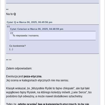
**
Na to
Q
Cytat: Q w Marca 06, 2025, 06:49:56 pm
Cytat: Cetarian w Marca 06, 2025, 04:48:59 pm
To nieprawda i nonsens.
Co konkretnie?
(...)
** **
Zatem odpowiadam:
Ewolucja jest
poza-etyczna
.
Jej ocena w kategoriach etycznych nie ma sensu.
Klasyk wskazał, że „Wszystkie Ryśki to fajne chłopaki”, ale był taki
wyjątkowo fajny Rysiek, na którego koledzy mówili „Lwie Serce”, bo
podobno był odważny, a może nawet dodatkowo szlachetny.
Tylko że,
gdyby oceniać lwa w kategoriach etycznych, to by się