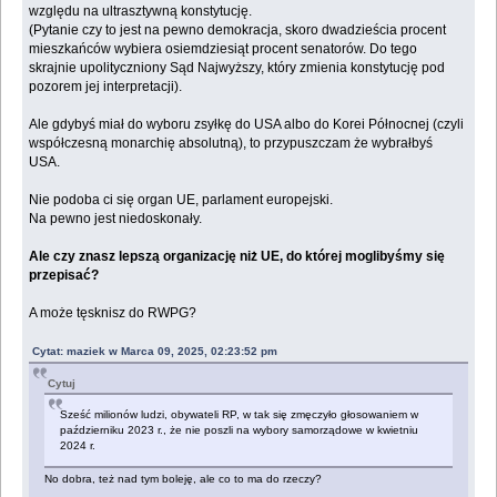
względu na ultrasztywną konstytucję.
(Pytanie czy to jest na pewno demokracja, skoro dwadzieścia procent
mieszkańców wybiera osiemdziesiąt procent senatorów. Do tego
skrajnie upolityczniony Sąd Najwyższy, który zmienia konstytucję pod
pozorem jej interpretacji).
Ale gdybyś miał do wyboru zsyłkę do USA albo do Korei Północnej (czyli
współczesną monarchię absolutną), to przypuszczam że wybrałbyś
USA.
Nie podoba ci się organ UE, parlament europejski.
Na pewno jest niedoskonały.
Ale czy znasz lepszą organizację niż UE, do której moglibyśmy się
przepisać?
A może tęsknisz do RWPG?
Cytat: maziek w Marca 09, 2025, 02:23:52 pm
Cytuj
Sześć milionów ludzi, obywateli RP, w tak się zmęczyło głosowaniem w
październiku 2023 r., że nie poszli na wybory samorządowe w kwietniu
2024 r.
No dobra, też nad tym boleję, ale co to ma do rzeczy?