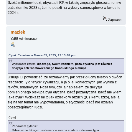
Sześć milionów ludzi, obywateli RP, w tak się zmęczyło głosowaniem w
październiku 2023 r., że nie poszli na wybory samorządowe w kwietniu
2024 r.
Zapisane
maziek
YaBB Administrator
Cytat: Cetarian w Marca 09, 2025, 12:19:48 pm
Wytłumacz zatem,
dlaczego, twoim zdaniem, poza-etyczna jest również
decyzja czternastowiecznego francuskiego biskupa
Usiłuję Ci powiedzieć, że rozmawiamy jak przez głuchy telefon o dwóch
rzeczach: Ty o "etyce" cywilizacji, a ja o jej koniecznych, jak wynika z
faktów, składowych. Poza tym, czy ja napisałem, że decyzja
pomienionego biskupa była etyczna, bądź pozaetyczna, bądź nie wiem
jaka była? Wciskasz mi to jak dziecko w brzuch ((C) Remuszko), ale ja
się na ten temat nie wypowiadałem, o etyczności bądź nie działań
poszczególnych ludzi.
Cytuj
Ponawiam pytanie:
Gdzie w tzw. Nowym Testamencie można znaleźć zalecenie typu...