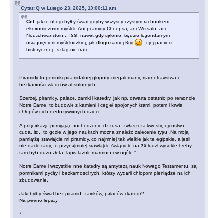
Cytat: Q w Lutego 23, 2025, 10:00:11 am
Cet
, jakże ubogi byłby świat gdyby wszyscy czystym rachunkiem
ekonomicznym myśleli. Ani piramidy Cheopsa, ani Wersalu, ani
Neuschwanstein... ISS, nawet gdy spłonie, będzie legendarnym
osiągnięciem myśli ludzkiej, jak długo samej Bryi
- i jej pamięci
historycznej - szlag nie trafi.
Piramidy to pomniki piramidalnej głupoty, megalomanii, marnotrawstwa i
bezkarności władców absolutnych.
Szerzej, piramidy, pałace, zamki i katedry, jak np. otwarta ostatnio po remoncie
Notre Dame, to budowle z kamieni i cegieł spojonych łzami, potem i krwią
chłopów i ich niedożywionych dzieci.
A przy okazji, pomijając pochodzenie dżizusa, zwłaszcza kwestię ojcostwa,
cuda, itd., to gdzie w jego naukach można znaleźć zalecenie typu „Na moją
pamiątkę stawiajcie mi piramidy, co najmniej tak wielkie jak te egipskie, a jeśli
nie dacie rady, to przynajmniej stawiajcie świątynie na 30 ludzi wysokie i żeby
tam było dużo złota, lapis-lazuli, marmuru i w ogóle.”
Notre Dame i wszystkie inne katedry są antytezą nauk Nowego Testamentu, są
pomnikami pychy i bezkarności tych, którzy wydarli chłopom pieniądze na ich
zbudowanie.
Jaki byłby świat bez piramid, zamków, pałaców i katedr?
Na pewno lepszy.
*