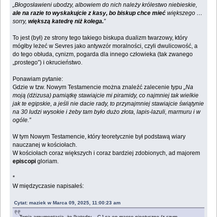
„Błogosławieni ubodzy, albowiem do nich należy królestwo niebieskie,
ale na razie to wyskakujcie z kasy, bo biskup chce mieć
większego …
sorry,
większą katedrę niż kolega.
”
To jest (był) ze strony tego takiego biskupa dualizm twarzowy, który
mógłby leżeć w Sevres jako antywzór moralności, czyli dwulicowość, a
do tego obłuda, cynizm, pogarda dla innego człowieka (tak zwanego
„prostego”) i okrucieństwo.
Ponawiam pytanie:
Gdzie w tzw. Nowym Testamencie można znaleźć zalecenie typu
„Na
moją (dżizusa) pamiątkę stawiajcie mi piramidy, co najmniej tak wielkie
jak te egipskie, a jeśli nie dacie rady, to przynajmniej stawiajcie świątynie
na 30 ludzi wysokie i żeby tam było dużo złota, lapis-lazuli, marmuru i w
ogóle.”
W tym Nowym Testamencie, który teoretycznie był podstawą wiary
nauczanej w kościołach.
W kościołach coraz większych i coraz bardziej zdobionych, ad majorem
episcopi
gloriam.
*
W międzyczasie napisałeś:
Cytat: maziek w Marca 09, 2025, 11:00:23 am
Twoja argumentacja, że [katedry – C.] są en masse nieetyczne (z czym