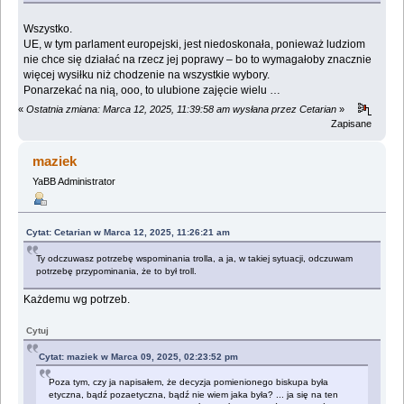
Wszystko.
UE, w tym parlament europejski, jest niedoskonała, ponieważ ludziom
nie chce się działać na rzecz jej poprawy – bo to wymagałoby znacznie
więcej wysiłku niż chodzenie na wszystkie wybory.
Ponarzekać na nią, ooo, to ulubione zajęcie wielu …
«
Ostatnia zmiana: Marca 12, 2025, 11:39:58 am wysłana przez Cetarian
»
Zapisane
maziek
YaBB Administrator
Cytat: Cetarian w Marca 12, 2025, 11:26:21 am
Ty odczuwasz potrzebę wspominania trolla, a ja, w takiej sytuacji, odczuwam
potrzebę przypominania, że to był troll.
Każdemu wg potrzeb.
Cytuj
Cytat: maziek w Marca 09, 2025, 02:23:52 pm
Poza tym, czy ja napisałem, że decyzja pomienionego biskupa była
etyczna, bądź pozaetyczna, bądź nie wiem jaka była? ... ja się na ten