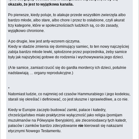
okazało, że jest to wyjątkowa kanalia.
Po pierwsze, kiedy poluje, to atakuje przede wszystkim zwierzęta albo
bardzo młode, albo stare, albo chore i przez to osłabione, czyli akurat
trzy kategorie, które w społecznościach ludzkich są, co do zasady,
wyjątkowo chronione.
A po drugie, lew jest anty-wzorem ojczyma.
Kiedy w stadzie zmienia się dominujący samiec, to ten nowy najczęściej
zabija bardzo młode lewki, spłodzone przez poprzednika, żeby samice
były jak najszybciej gotowe do rodzenia i wychowywania jego dzieci.
(A te samice, zamiast rzucić się do gardła mordercy ich dzieci, potulnie
nadstawiają … organy reprodukcyjne.)
*
Natomiast ludzie, co najmniej od czasów Hammurabiego i jego kodeksu,
starali się określać i definiować, co jest słuszne i sprawiedliwe, a co nie.
Kiedy w Europie zaczęto budować zamki, pałace i katedry,
chrześcijaństwo miało praktycznie wyłączność jako religia (pomijam
muzułmanów na Półwyspie Iberyjskim), ale zleceniodawcy tych katedr,
pałaców i zamków bardzo zdecydowanie
nie
kierowali się nakazami
etycznymi Nowego Testamentu.