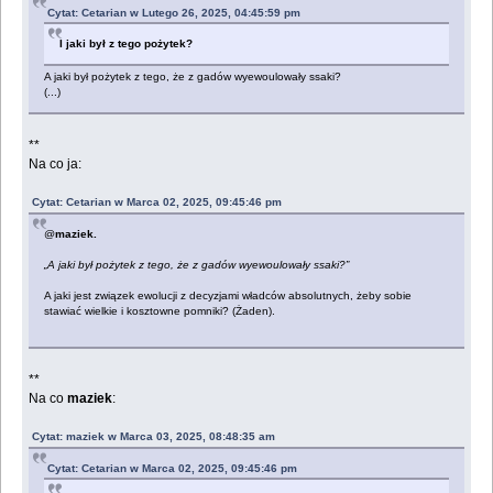
Cytat: Cetarian w Lutego 26, 2025, 04:45:59 pm
I jaki był z tego pożytek?
A jaki był pożytek z tego, że z gadów wyewoulowały ssaki?
(...)
**
Na co ja:
Cytat: Cetarian w Marca 02, 2025, 09:45:46 pm
@
maziek.
„A jaki był pożytek z tego, że z gadów wyewoulowały ssaki?”
A jaki jest związek ewolucji z decyzjami władców absolutnych, żeby sobie
stawiać wielkie i kosztowne pomniki? (Żaden).
**
Na co
maziek
:
Cytat: maziek w Marca 03, 2025, 08:48:35 am
Cytat: Cetarian w Marca 02, 2025, 09:45:46 pm