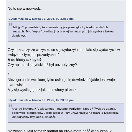
No to się wypowiedz.
Cytat: maziek w Marca 09, 2025, 02:23:52 pm
Usiłuję Ci powiedzieć, że rozmawiamy jak przez głuchy telefon o dwóch
rzeczach: Ty o "etyce" cywilizacji, a ja o jej koniecznych, jak wynika z faktów,
składowych.
Czy to znaczy, że wszystko co się wydarzyło, musiało się wydarzyć, i w
związku z tym jest pozaetyczne?
A do kiedy tak było?
Czy np. mord katyński też był pozaetyczny?
*
Niczego ci nie wciskam, tylko usiłuję się dowiedzieć jakie jest twoje
stanowisko.
A ty się wyślizgujesz jak naoliwiony piskorz.
Cytat: maziek w Marca 09, 2025, 02:23:52 pm
A co do biskupa XIV-wiecznego - etyczne względem czego? Twojego zdania,
obecnych "standardów", jego czasów - czy uniwersaliów na miarę 4 tysiąclecia,
jak dożyjemy (my jako ludzkość)?
No właśnie, jaki ty masz pogląd na etykę/moralność w osi czasu?