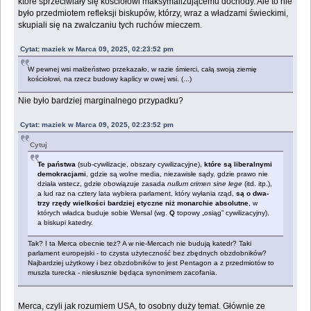
które sprzeciwiały się kościołowi maksymalizującemu dochody. Ale to nie
było przedmiotem refleksji biskupów, którzy, wraz a władzami świeckimi,
skupiali się na zwalczaniu tych ruchów mieczem.
Cytat: maziek w Marca 09, 2025, 02:23:52 pm
W pewnej wsi małżeństwo przekazało, w razie śmierci, całą swoją ziemię
kościołowi, na rzecz budowy kaplicy w owej wsi. (...)
Nie było bardziej marginalnego przypadku?
Cytat: maziek w Marca 09, 2025, 02:23:52 pm
Cytuj
Te państwa
(sub-cywilizacje, obszary cywilizacyjne),
które są liberalnymi
demokracjami
, gdzie są wolne media, niezawisłe sądy, gdzie prawo nie
działa wstecz, gdzie obowiązuje zasada
nullum crimen sine lege
(itd. itp.),
a lud raz na cztery lata wybiera parlament, który wyłania rząd,
są o dwa-
trzy rzędy wielkości bardziej etyczne niż monarchie absolutne
, w
których władca buduje sobie Wersal (wg.
Q
topowy „osiąg” cywilizacyjny),
a biskupi katedry.
Tak? I ta Merca obecnie też? A w nie-Mercach nie budują katedr? Taki
parlament europejski - to czysta użyteczność bez zbędnych obzdobników?
Najbardziej użytkowy i bez obzdobników to jest Pentagon a z przedmiotów to
muszla turecka - niesłusznie będąca synonimem zacofania.
Merca, czyli jak rozumiem USA, to osobny duży temat. Głównie ze