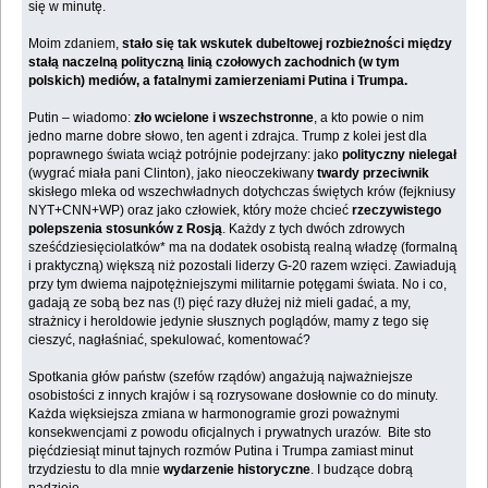
się w minutę.
Moim zdaniem,
stało się tak wskutek dubeltowej rozbieżności między
stałą naczelną polityczną linią czołowych zachodnich (w tym
polskich) mediów, a fatalnymi zamierzeniami Putina i Trumpa.
Putin – wiadomo:
zło wcielone i wszechstronne
, a kto powie o nim
jedno marne dobre słowo, ten agent i zdrajca. Trump z kolei jest dla
poprawnego świata wciąż potrójnie podejrzany: jako
polityczny nielegał
(wygrać miała pani Clinton), jako nieoczekiwany
twardy przeciwnik
skisłego mleka od wszechwładnych dotychczas świętych krów (fejkniusy
NYT+CNN+WP) oraz jako człowiek, który może chcieć
rzeczywistego
polepszenia stosunków z Rosją
. Każdy z tych dwóch zdrowych
sześćdziesięciolatków* ma na dodatek osobistą realną władzę (formalną
i praktyczną) większą niż pozostali liderzy G-20 razem wzięci. Zawiadują
przy tym dwiema najpotężniejszymi militarnie potęgami świata. No i co,
gadają ze sobą bez nas (!) pięć razy dłużej niż mieli gadać, a my,
strażnicy i heroldowie jedynie słusznych poglądów, mamy z tego się
cieszyć, nagłaśniać, spekulować, komentować?
Spotkania głów państw (szefów rządów) angażują najważniejsze
osobistości z innych krajów i są rozrysowane dosłownie co do minuty.
Każda więksiejsza zmiana w harmonogramie grozi poważnymi
konsekwencjami z powodu oficjalnych i prywatnych urazów. Bite sto
pięćdziesiąt minut tajnych rozmów Putina i Trumpa zamiast minut
trzydziestu to dla mnie
wydarzenie historyczne
. I budzące dobrą