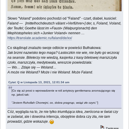
Słowo "Voland" podobno pochodzi od "Faland" - czart, diabeł, kusiciel:
Faland — [mittelhochdeutsch vālant »Verführer«] der, s, Foland, Voland,
der Teufel; Goethe lässt im »Faust« (Walpurgisnacht) den
Mephistopheles sich »Junker Voland« nennen …
https://translate.academic.ru/faland/de/xx/
Co skądinąd znalazło swoje odbicie w powieści Bułhakowa:
Jak brzmi nazwisko tego maga? Łastoczkin nie wie, nie było go wczoraj
na seansie. Bileterzy nie wiedzą, kasjerka z kasy biletowej marszczyła
czoło, marszczyła, medytowała, wreszcie powiedziała:
— Wo… Zdaje się — Woland…
A może nie Woland? Może i nie Woland. Może Faland.
Cytat: Q w Listopada 13, 2021, 12:01:34 am
[Co się aż prosi o wprowadzenie w roli antytezy gentlemana anonsującego się
np. jakoś tak:
"Jestem Ruhollah Chomejni, co, dobra pragnąc, wciąż zło czyni."
]
Cóż, wygląda na to, że nie tylko
triumfująca idea, zwrócona w świat czy
w zaświat
, ale i dowolna intencja, obojętnie dobra czy zła,
nie tam
prowadzi, gdzie wskazuje
.
Zapisane