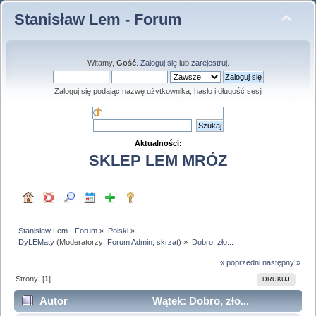
Stanisław Lem - Forum
Witamy,
Gość
.
Zaloguj się
lub
zarejestruj
.
Zaloguj się podając nazwę użytkownika, hasło i długość sesji
Aktualności:
SKLEP LEM MRÓZ
Stanisław Lem - Forum
»
Polski
»
DyLEMaty
(Moderatorzy:
Forum Admin
,
skrzat
) »
Dobro, zło...
« poprzedni
następny »
Strony: [
1
]
DRUKUJ
Autor
Wątek: Dobro, zło...