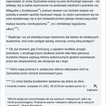
zaprowadzi, to znów Zachodowi wojnę na polu technologii wypowie - nie
wikłając się w żadne wynoszenie na piedestały lokalnych Łysenków czy
**
Wiligutów z Scultetusami
), jednym słowem czy chińskie władze nie
potrafią w pewien sposób
hackować
reguły, że zbytni zamordyzm się nie
ostoi (podpierając się w tym doświadczeniem jakiego dostarczają wieki
***
tradycji taoizmu i konfucjanizmu
, no i chińskiego leg(al)izmu
****
ofkors
).
* Skądinąd: czy od dialektycznego marksizmu tak daleko do tamtejszych
dualizmów, choć koło zastąpił spiralą, wnosząc cenną ideę postępu?
** Ok, byl moment, gdy Chińczycy, z zapałem neofitów, przyjęli
łysenkizm, z arcytragicznymi skutkami (wśród ofiar Mao pierwsze
liczebnie miejsce zajmują miliony wykończonych głodem wywołanym
przez ten
eksperyment
), ale otrząsnęli się z tego.
*** Które mają przecież b. praktyczne oblicze odkrywane dziś na
Zachodzie przez różnych
biznesowych guru
.
**** Co znów byłoby przykładem splatania się
dobra
ze
złem
.
«
Ostatnia zmiana: Listopada 14, 2021, 06:16:50 pm wysłana przez Q
»
Zapisane
"Wśród wydarzeń wszechświata nie ma ważnych i nieważnych, tylko my
różnie je postrzegamy. Podział na ważne i nieważne odbywa się w naszych
umysłach" - Marek Baraniecki