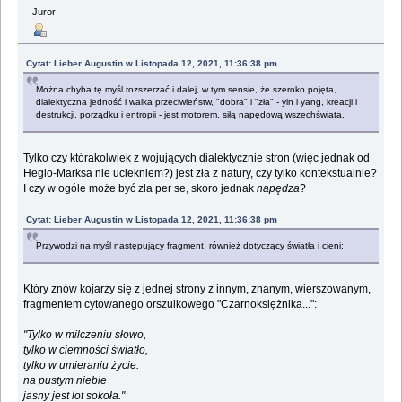
Juror
Cytat: Lieber Augustin w Listopada 12, 2021, 11:36:38 pm
Można chyba tę myśl rozszerzać i dalej, w tym sensie, że szeroko pojęta,
dialektyczna jedność i walka przeciwieństw, "dobra" i "zła" - yin i yang, kreacji i
destrukcji, porządku i entropii - jest motorem, siłą napędową wszechświata.
Tylko czy którakolwiek z wojujących dialektycznie stron (więc jednak od
Heglo-Marksa nie uciekniem?) jest zła z natury, czy tylko kontekstualnie?
I czy w ogóle może być zła per se, skoro jednak
napędza
?
Cytat: Lieber Augustin w Listopada 12, 2021, 11:36:38 pm
Przywodzi na myśl następujący fragment, również dotyczący światła i cieni:
Który znów kojarzy się z jednej strony z innym, znanym, wierszowanym,
fragmentem cytowanego orszulkowego "Czarnoksiężnika...":
"Tylko w milczeniu słowo,
tylko w ciemności światło,
tylko w umieraniu życie:
na pustym niebie
jasny jest lot sokoła."