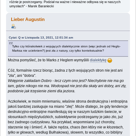
różnie je postrzegamy. Podział na ważne i nieważne odbywa się w naszych
umysłach" - Marek Baraniecki
Lieber Augustin
Cytat: Q w Listopada 13, 2021, 12:01:34 am
Tylko czy którakolwiek z wojujących dialektycznie stron (więc jednak od Heglo-
Marksa nie uciekniem?) jest zła z natury, czy tylko kontekstualnie?
Można pomyśleć, że to Marks z Heglem wymyślili
dialektykę
Cóż, formalnie rzecz biorąc, żadna z tych wojujących stron nie jest ani
"zła", ani "dobra".
Wstępnie zakładam Dobro - lecz czym ono jest? Niechybnie nie ma go
tam, gdzie nikogo nie ma. Wodospad nie jest dla skały ani dobry, ani zły,
podobnie jak trzęsienie ziemi dla jeziora.
Aczkolwiek, w moim mniemaniu, właśnie strona destrukcyjna i entropijna
jakoś bardziej zasługuje na miano "złej". Może dlatego, że gdy tendencje
destrukcyjno-entropijne manifestują się w naszym ludzkim świecie, w
stosunkach międzyludzkich, subiektywnie postrzegamy je jako zło, już
bez żadnego cudzysłowu. Na przykład, wspomniane już choroby,
starzenie się i śmierć. A także nędza, chaos (ten który
nie w klozetach,
tylko w głowach
, według Bułhakowa), słowem, to wszystko, co biblijny