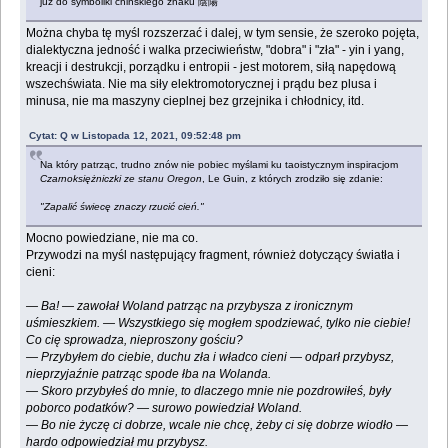
już do symboliki chińskiego znaku 陰陽
Można chyba tę myśl rozszerzać i dalej, w tym sensie, że szeroko pojęta,
dialektyczna jedność i walka przeciwieństw, "dobra" i "zła" - yin i yang,
kreacji i destrukcji, porządku i entropii - jest motorem, siłą napędową
wszechświata. Nie ma siły elektromotorycznej i prądu bez plusa i
minusa, nie ma maszyny cieplnej bez grzejnika i chłodnicy, itd.
Cytat: Q w Listopada 12, 2021, 09:52:48 pm
Na który patrząc, trudno znów nie pobiec myślami ku taoistycznym inspiracjom
Czarnoksiężniczki ze stanu Oregon
, Le Guin, z których zrodziło się zdanie:
"Zapalić świecę znaczy rzucić cień."
Mocno powiedziane, nie ma co.
Przywodzi na myśl następujący fragment, również dotyczący światła i
cieni:
— Ba! — zawołał Woland patrząc na przybysza z ironicznym
uśmieszkiem. — Wszystkiego się mogłem spodziewać, tylko nie ciebie!
Co cię sprowadza, nieproszony gościu?
— Przybyłem do ciebie, duchu zła i władco cieni — odparł przybysz,
nieprzyjaźnie patrząc spode łba na Wolanda.
— Skoro przybyłeś do mnie, to dlaczego mnie nie pozdrowiłeś, były
poborco podatków? — surowo powiedział Woland.
— Bo nie życzę ci dobrze, wcale nie chcę, żeby ci się dobrze wiodło —
hardo odpowiedział mu przybysz.