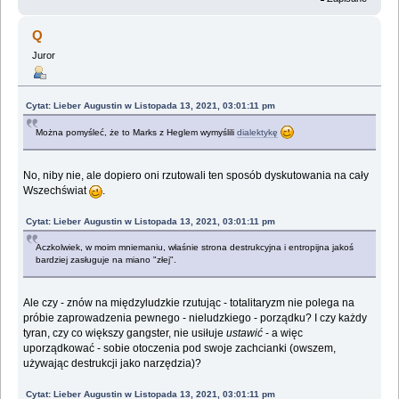
Q
Juror
Cytat: Lieber Augustin w Listopada 13, 2021, 03:01:11 pm
Można pomyśleć, że to Marks z Heglem wymyślili
dialektykę
No, niby nie, ale dopiero oni rzutowali ten sposób dyskutowania na cały
Wszechświat
.
Cytat: Lieber Augustin w Listopada 13, 2021, 03:01:11 pm
Aczkolwiek, w moim mniemaniu, właśnie strona destrukcyjna i entropijna jakoś
bardziej zasługuje na miano "złej".
Ale czy - znów na międzyludzkie rzutując - totalitaryzm nie polega na
próbie zaprowadzenia pewnego - nieludzkiego - porządku? I czy każdy
tyran, czy co większy gangster, nie usiłuje
ustawić
- a więc
uporządkować - sobie otoczenia pod swoje zachcianki (owszem,
używając destrukcji jako narzędzia)?
Cytat: Lieber Augustin w Listopada 13, 2021, 03:01:11 pm