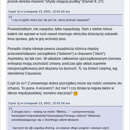
prorok określa mianem "ohydy ziejącej pustką" (Daniel 9, 27).
Cytat: Q w Listopada 13, 2021, 12:01:34 am
I czy w ogóle może być zła per se, skoro jednak
napędza
?
Powiedziałbym, nie
napędza
, tylko
napędzają
. Sam z siebie minus
baterii nie wprawi w ruch nawet marnego silniczka dziecięcej zabawki.
Inna sprawa, gdy w grę wchodzi plus.
Ponadto chyba istnieje pewna zasadnicza różnica między
przeciwieństwami: porządkiem ("dobrem") a chaosem ("złem").
Asymetria, by tak rzec. W układzie całkowicie uporządkowanym (zerowa
entropia) mogą zachodzić zmiany, podczas gdy układ zupełnie
nieuporządkowany jest skazany na bezruch. Tj. na śmierć cieplną, wg
określenia Clausiusa.
Czyli że co? Z umownego dobra (porządku) może się rodzić umowne zło
(chaos). To jasne. A vicevers? Już nie? I czy działa ta reguła także w
sferze
międzyludzkiej
, moralno-etycznej?
Cytat: Q w Listopada 13, 2021, 12:01:34 am
Z drugiej zaś z - wziętą na motto "Mistrza..." - autoprezentacją
krewniaka?/odpowiednika?/protoplasty?/innego oblicza? Wolanda,
przedstawiającego się u Goethego takimi słowami:
"Jam jest tej siły cząstką drobną, co zawsze złego pragnie i zawsze czyni