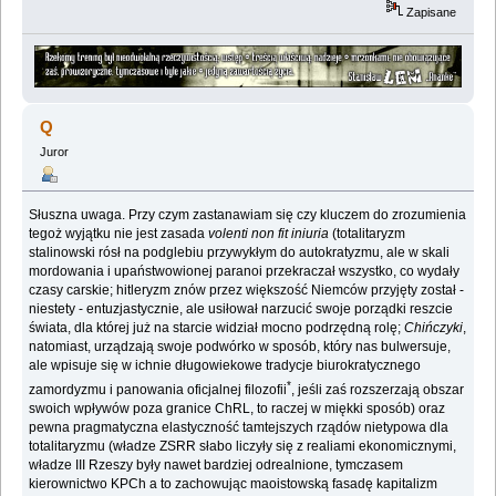
Zapisane
Q
Juror
Słuszna uwaga. Przy czym zastanawiam się czy kluczem do zrozumienia
tegoż wyjątku nie jest zasada
volenti non fit iniuria
(totalitaryzm
stalinowski rósł na podglebiu przywykłym do autokratyzmu, ale w skali
mordowania i upaństwowionej paranoi przekraczał wszystko, co wydały
czasy carskie; hitleryzm znów przez większość Niemców przyjęty został -
niestety - entuzjastycznie, ale usiłował narzucić swoje porządki reszcie
świata, dla której już na starcie widział mocno podrzędną rolę;
Chińczyki
,
natomiast, urządzają swoje podwórko w sposób, który nas bulwersuje,
ale wpisuje się w ichnie długowiekowe tradycje biurokratycznego
*
zamordyzmu i panowania oficjalnej filozofii
, jeśli zaś rozszerzają obszar
swoich wpływów poza granice ChRL, to raczej w miękki sposób) oraz
pewna pragmatyczna elastyczność tamtejszych rządów nietypowa dla
totalitaryzmu (władze ZSRR słabo liczyły się z realiami ekonomicznymi,
władze III Rzeszy były nawet bardziej odrealnione, tymczasem
kierownictwo KPCh a to zachowując maoistowską fasadę kapitalizm