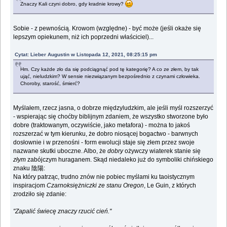
Znaczy Kali czyni dobro, gdy kradnie krowy?
Sobie - z pewnością. Krowom (względne) - być może (jeśli okaże się
lepszym opiekunem, niż ich poprzedni właściciel)...
Cytat: Lieber Augustin w Listopada 12, 2021, 08:25:15 pm
Hm. Czy każde zło da się podciągnąć pod tę kategorię? A co ze złem, by tak
ująć, nieludzkim? W sensie niezwiązanym bezpośrednio z czynami człowieka.
Choroby, starość, śmierć?
Myślałem, rzecz jasna, o dobrze międzyludzkim, ale jeśli myśl rozszerzyć
- wspierając się choćby biblijnym zdaniem, że wszystko stworzone było
dobre (traktowanym, oczywiście, jako metafora) - można to jakoś
rozszerzać w tym kierunku, że dobro niosącej bogactwo - barwnych
dosłownie i w przenośni - form ewolucji staje się złem przez swoje
nazwane skutki uboczne. Albo, że
dobry
ożywczy wiaterek stanie się
złym
zabójczym huraganem. Skąd niedaleko już do symboliki chińskiego
znaku 陰陽:
Na który patrząc, trudno znów nie pobiec myślami ku taoistycznym
inspiracjom
Czarnoksiężniczki ze stanu Oregon
, Le Guin, z których
zrodziło się zdanie:
"Zapalić świecę znaczy rzucić cień."