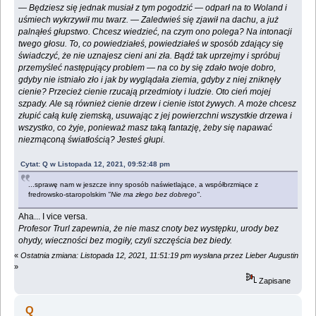
— Będziesz się jednak musiał z tym pogodzić — odparł na to Woland i
uśmiech wykrzywił mu twarz. — Zaledwieś się zjawił na dachu, a już
palnąłeś głupstwo. Chcesz wiedzieć, na czym ono polega? Na intonacji
twego głosu. To, co powiedziałeś, powiedziałeś w sposób zdający się
świadczyć, że nie uznajesz cieni ani zła. Bądź tak uprzejmy i spróbuj
przemyśleć następujący problem — na co by się zdało twoje dobro,
gdyby nie istniało zło i jak by wyglądała ziemia, gdyby z niej zniknęły
cienie? Przecież cienie rzucają przedmioty i ludzie. Oto cień mojej
szpady. Ale są również cienie drzew i cienie istot żywych. A może chcesz
złupić całą kulę ziemską, usuwając z jej powierzchni wszystkie drzewa i
wszystko, co żyje, ponieważ masz taką fantazję, żeby się napawać
niezmąconą światłością? Jesteś głupi.
Cytat: Q w Listopada 12, 2021, 09:52:48 pm
...sprawę nam w jeszcze inny sposób naświetlające, a współbrzmiące z
fredrowsko-staropolskim
"Nie ma złego bez dobrego"
.
Aha... I vice versa.
Profesor Trurl zapewnia, że nie masz cnoty bez występku, urody bez
ohydy, wieczności bez mogiły, czyli szczęścia bez biedy.
«
Ostatnia zmiana: Listopada 12, 2021, 11:51:19 pm wysłana przez Lieber Augustin
»
Zapisane
Q