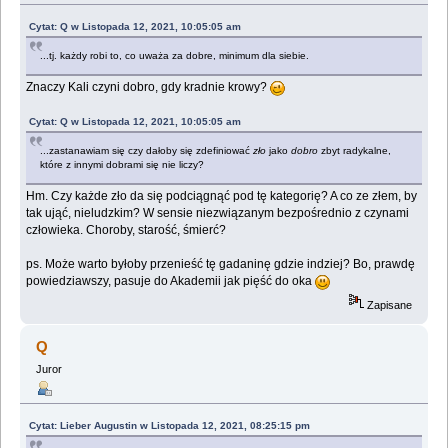
Cytat: Q w Listopada 12, 2021, 10:05:05 am
...tj. każdy robi to, co uważa za dobre, minimum dla siebie.
Znaczy Kali czyni dobro, gdy kradnie krowy?
Cytat: Q w Listopada 12, 2021, 10:05:05 am
...zastanawiam się czy dałoby się zdefiniować
zło
jako
dobro
zbyt radykalne,
które z innymi dobrami się nie liczy?
Hm. Czy każde zło da się podciągnąć pod tę kategorię? A co ze złem, by
tak ująć, nieludzkim? W sensie niezwiązanym bezpośrednio z czynami
człowieka. Choroby, starość, śmierć?
ps. Może warto byłoby przenieść tę gadaninę gdzie indziej? Bo, prawdę
powiedziawszy, pasuje do Akademii jak pięść do oka
Zapisane
Q
Juror
Cytat: Lieber Augustin w Listopada 12, 2021, 08:25:15 pm