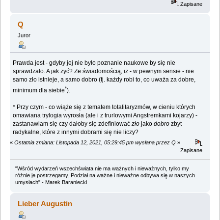
Zapisane
Q
Juror
Prawda jest - gdyby jej nie było poznanie naukowe by się nie
sprawdzało. A jak żyć? Ze świadomością, iż - w pewnym sensie - nie
samo zło istnieje, a samo dobro (tj. każdy robi to, co uważa za dobre,
*
minimum dla siebie
).
* Przy czym - co wiąże się z tematem totalitaryzmów, w cieniu których
omawiana trylogia wyrosła (ale i z trurlowymi Angstremkami kojarzy) -
zastanawiam się czy dałoby się zdefiniować
zło
jako
dobro
zbyt
radykalne, które z innymi dobrami się nie liczy?
«
Ostatnia zmiana: Listopada 12, 2021, 05:29:45 pm wysłana przez Q
»
Zapisane
"Wśród wydarzeń wszechświata nie ma ważnych i nieważnych, tylko my
różnie je postrzegamy. Podział na ważne i nieważne odbywa się w naszych
umysłach" - Marek Baraniecki
Lieber Augustin