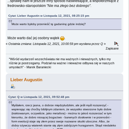
...sprawę nam w jeszcze inny sposób naświetlające, a współbrzmiące z
fredrowsko-staropolskim
"Nie ma złego bez dobrego"
.
Cytat: Lieber Augustin w Listopada 12, 2021, 08:25:15 pm
Może warto byłoby przenieść tę gadaninę gdzie indziej?
Może warto dać jej osobny wątek
.
«
Ostatnia zmiana: Listopada 12, 2021, 10:00:59 pm wysłana przez Q
»
Zapisane
"Wśród wydarzeń wszechświata nie ma ważnych i nieważnych, tylko my
różnie je postrzegamy. Podział na ważne i nieważne odbywa się w naszych
umysłach" - Marek Baraniecki
Lieber Augustin
Cytat: Q w Listopada 12, 2021, 09:52:48 pm
Myślałem, rzecz jasna, o dobrze międzyludzkim, ale jeśli myśl rozszerzyć -
wspierając się choćby biblijnym zdaniem, że wszystko stworzone było dobre
(traktowanym, oczywiście, jako metafora) - można to jakoś rozszerzać w tym
kierunku, że dobro niosącej bogactwo - barwnych dosłownie i w przenośni -
form ewolucji staje się złem przez swoje nazwane skutki uboczne. Albo, że
dobry
ożywczy wiaterek stanie się
złym
zabójczym huraganem. Skąd niedaleko