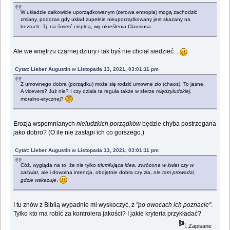
W układzie całkowicie uporządkowanym (zerowa entropia) mogą zachodzić
zmiany, podczas gdy układ zupełnie nieuporządkowany jest skazany na
bezruch. Tj. na śmierć cieplną, wg określenia Clausiusa.
Ale we wnętrzu czarnej dziury i tak byś nie chciał siedzieć...
Cytat: Lieber Augustin w Listopada 13, 2021, 03:01:11 pm
Z umownego dobra (porządku) może się rodzić umowne zło (chaos). To jasne.
A vicevers? Już nie? I czy działa ta reguła także w sferze
międzyludzkiej
,
moralno-etycznej?
Erozja wspomnianych
nieludzkich porządków
będzie chyba postrzegana
jako dobro? (O ile nie zastąpi ich co gorszego.)
Cytat: Lieber Augustin w Listopada 13, 2021, 03:01:11 pm
Cóż, wygląda na to, że nie tylko
triumfująca idea, zwrócona w świat czy w
zaświat
, ale i dowolna intencja, obojętnie dobra czy zła,
nie tam prowadzi,
gdzie wskazuje
.
I tu znów z Biblią wypadnie mi wyskoczyć, z
"po owocach ich poznacie"
.
Tylko kto ma robić za kontrolera jakości? I jakie kryteria przykładać?
Zapisane