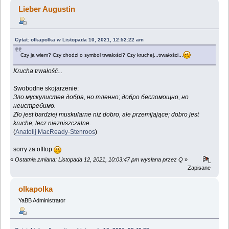
(Przeczytany 48944 razy)
Lieber Augustin
Cytat: olkapolka w Listopada 10, 2021, 12:52:22 am
Czy ja wiem? Czy chodzi o symbol trwałości? Czy kruchej...trwałości...
Krucha trwałość...
Swobodne skojarzenie:
Зло мускулистее добра, но тленно; добро беспомощно, но
неистребимо.
Zło jest bardziej muskularne niż dobro, ale przemijające; dobro jest
kruche, lecz niezniszczalne.
(
Anatolij MacReady-Stenroos
)
sorry za offtop
«
Ostatnia zmiana: Listopada 12, 2021, 10:03:47 pm wysłana przez Q
»
Zapisane
olkapolka
YaBB Administrator