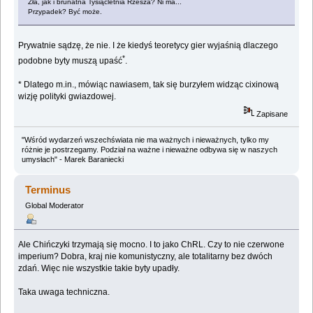
Zła, jak i brunatna Tysiącletnia Rzesza? Ni ma...
Przypadek? Być może.
Prywatnie sądzę, że nie. I że kiedyś teoretycy gier wyjaśnią dlaczego
*
podobne byty muszą upaść
.
* Dlatego m.in., mówiąc nawiasem, tak się burzyłem widząc cixinową
wizję polityki gwiazdowej.
Zapisane
"Wśród wydarzeń wszechświata nie ma ważnych i nieważnych, tylko my
różnie je postrzegamy. Podział na ważne i nieważne odbywa się w naszych
umysłach" - Marek Baraniecki
Terminus
Global Moderator
Ale Chińczyki trzymają się mocno. I to jako ChRL. Czy to nie czerwone
imperium? Dobra, kraj nie komunistyczny, ale totalitarny bez dwóch
zdań. Więc nie wszystkie takie byty upadły.
Taka uwaga techniczna.