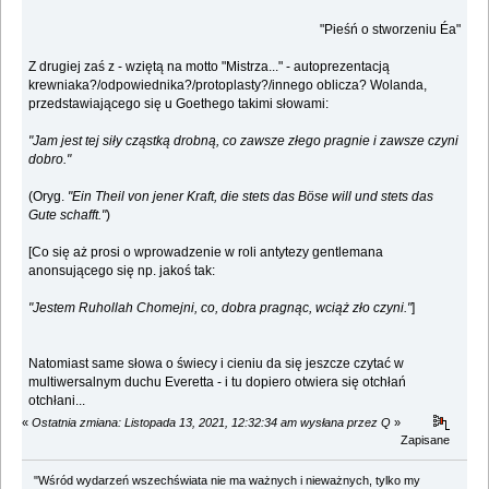
"Pieśń o stworzeniu Éa"
Z drugiej zaś z - wziętą na motto "Mistrza..." - autoprezentacją
krewniaka?/odpowiednika?/protoplasty?/innego oblicza? Wolanda,
przedstawiającego się u Goethego takimi słowami:
"Jam jest tej siły cząstką drobną, co zawsze złego pragnie i zawsze czyni
dobro."
(Oryg.
"Ein Theil von jener Kraft, die stets das Böse will und stets das
Gute schafft."
)
[Co się aż prosi o wprowadzenie w roli antytezy gentlemana
anonsującego się np. jakoś tak:
"Jestem Ruhollah Chomejni, co, dobra pragnąc, wciąż zło czyni."
]
Natomiast same słowa o świecy i cieniu da się jeszcze czytać w
multiwersalnym duchu Everetta - i tu dopiero otwiera się otchłań
otchłani...
«
Ostatnia zmiana: Listopada 13, 2021, 12:32:34 am wysłana przez Q
»
Zapisane
"Wśród wydarzeń wszechświata nie ma ważnych i nieważnych, tylko my