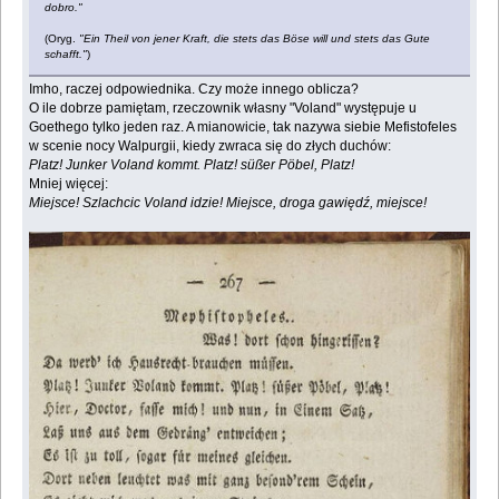
dobro."
(Oryg.
"Ein Theil von jener Kraft, die stets das Böse will und stets das Gute
schafft."
)
Imho, raczej odpowiednika. Czy może innego oblicza?
O ile dobrze pamiętam, rzeczownik własny "Voland" występuje u
Goethego tylko jeden raz. A mianowicie, tak nazywa siebie Mefistofeles
w scenie nocy Walpurgii, kiedy zwraca się do złych duchów:
Platz! Junker Voland kommt. Platz! süßer Pöbel, Platz!
Mniej więcej:
Miejsce! Szlachcic Voland idzie! Miejsce, droga gawiędź, miejsce!