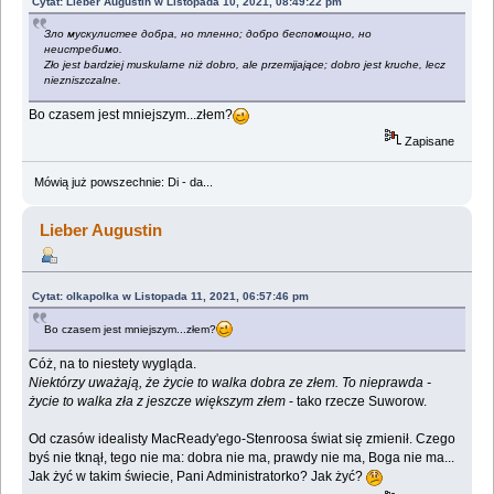
Cytat: Lieber Augustin w Listopada 10, 2021, 08:49:22 pm
Зло мускулистее добра, но тленно; добро беспомощно, но
неистребимо.
Zło jest bardziej muskularne niż dobro, ale przemijające; dobro jest kruche, lecz
niezniszczalne.
Bo czasem jest mniejszym...złem?
Zapisane
Mówią już powszechnie: Di - da...
Lieber Augustin
Cytat: olkapolka w Listopada 11, 2021, 06:57:46 pm
Bo czasem jest mniejszym...złem?
Cóż, na to niestety wygląda.
Niektórzy uważają, że życie to walka dobra ze złem. To nieprawda -
życie to walka zła z jeszcze większym złem
- tako rzecze Suworow.
Od czasów idealisty MacReady'ego-Stenroosa świat się zmienił. Czego
byś nie tknął, tego nie ma: dobra nie ma, prawdy nie ma, Boga nie ma...
Jak żyć w takim świecie, Pani Administratorko? Jak żyć?