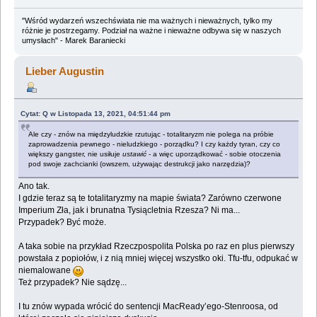
"Wśród wydarzeń wszechświata nie ma ważnych i nieważnych, tylko my
różnie je postrzegamy. Podział na ważne i nieważne odbywa się w naszych
umysłach" - Marek Baraniecki
Lieber Augustin
Cytat: Q w Listopada 13, 2021, 04:51:44 pm
Ale czy - znów na międzyludzkie rzutując - totalitaryzm nie polega na próbie
zaprowadzenia pewnego - nieludzkiego - porządku? I czy każdy tyran, czy co
większy gangster, nie usiłuje
ustawić
- a więc uporządkować - sobie otoczenia
pod swoje zachcianki (owszem, używając destrukcji jako narzędzia)?
Ano tak.
I gdzie teraz są te totalitaryzmy na mapie świata? Zarówno czerwone
Imperium Zła, jak i brunatna Tysiącletnia Rzesza? Ni ma...
Przypadek? Być może.
A taka sobie na przykład Rzeczpospolita Polska po raz en plus pierwszy
powstała z popiołów, i z nią mniej więcej wszystko oki. Tfu-tfu, odpukać w
niemalowane
Też przypadek? Nie sądzę...
I tu znów wypada wrócić do sentencji MacReady’ego-Stenroosa, od