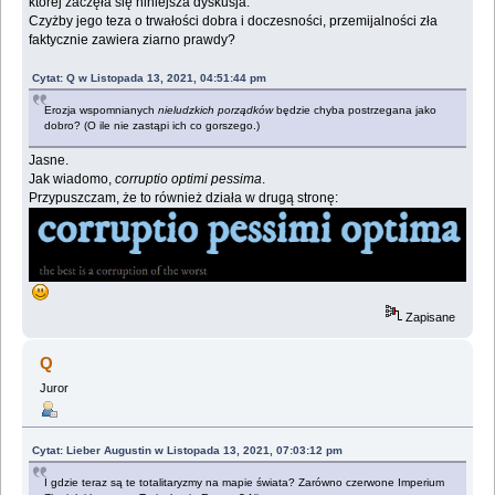
której zaczęła się niniejsza dyskusja.
Czyżby jego teza o trwałości dobra i doczesności, przemijalności zła
faktycznie zawiera ziarno prawdy?
Cytat: Q w Listopada 13, 2021, 04:51:44 pm
Erozja wspomnianych
nieludzkich porządków
będzie chyba postrzegana jako
dobro? (O ile nie zastąpi ich co gorszego.)
Jasne.
Jak wiadomo,
corruptio optimi pessima
.
Przypuszczam, że to również działa w drugą stronę:
Zapisane
Q
Juror
Cytat: Lieber Augustin w Listopada 13, 2021, 07:03:12 pm
I gdzie teraz są te totalitaryzmy na mapie świata? Zarówno czerwone Imperium