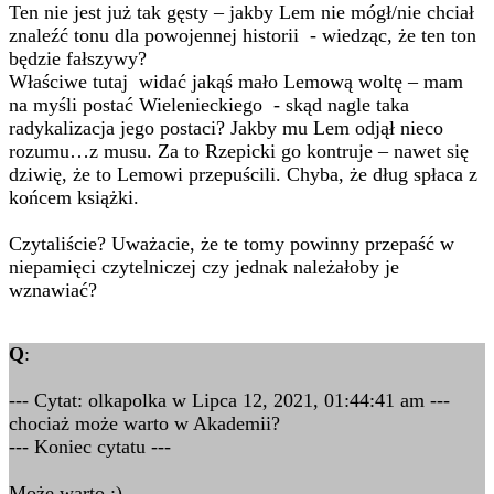
Ten nie jest już tak gęsty – jakby Lem nie mógł/nie chciał
znaleźć tonu dla powojennej historii - wiedząc, że ten ton
będzie fałszywy?
Właściwe tutaj widać jakąś mało Lemową woltę – mam
na myśli postać Wielenieckiego - skąd nagle taka
radykalizacja jego postaci? Jakby mu Lem odjął nieco
rozumu…z musu. Za to Rzepicki go kontruje – nawet się
dziwię, że to Lemowi przepuścili. Chyba, że dług spłaca z
końcem książki.
Czytaliście? Uważacie, że te tomy powinny przepaść w
niepamięci czytelniczej czy jednak należałoby je
wznawiać?
Q
:
--- Cytat: olkapolka w Lipca 12, 2021, 01:44:41 am ---
chociaż może warto w Akademii?
--- Koniec cytatu ---
Może warto ;).