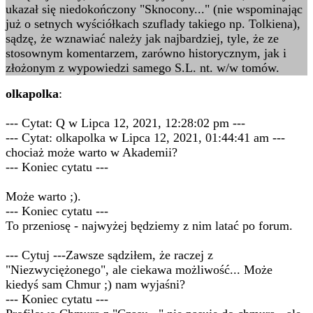
ukazał się niedokończony "Sknocony..." (nie wspominając
już o setnych wyściółkach szuflady takiego np. Tolkiena),
sądzę, że wznawiać należy jak najbardziej, tyle, że ze
stosownym komentarzem, zarówno historycznym, jak i
złożonym z wypowiedzi samego S.L. nt. w/w tomów.
olkapolka
:
--- Cytat: Q w Lipca 12, 2021, 12:28:02 pm ---
--- Cytat: olkapolka w Lipca 12, 2021, 01:44:41 am ---
chociaż może warto w Akademii?
--- Koniec cytatu ---
Może warto ;).
--- Koniec cytatu ---
To przeniosę - najwyżej będziemy z nim latać po forum.
--- Cytuj ---Zawsze sądziłem, że raczej z
"Niezwyciężonego", ale ciekawa możliwość... Może
kiedyś sam Chmur ;) nam wyjaśni?
--- Koniec cytatu ---