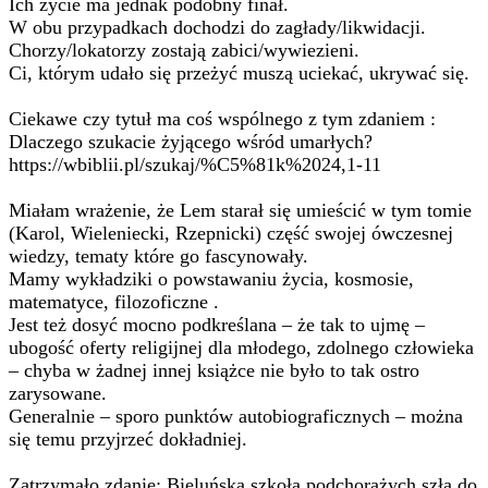
Ich życie ma jednak podobny finał.
W obu przypadkach dochodzi do zagłady/likwidacji.
Chorzy/lokatorzy zostają zabici/wywiezieni.
Ci, którym udało się przeżyć muszą uciekać, ukrywać się.
Ciekawe czy tytuł ma coś wspólnego z tym zdaniem :
Dlaczego szukacie żyjącego wśród umarłych?
https://wbiblii.pl/szukaj/%C5%81k%2024,1-11
Miałam wrażenie, że Lem starał się umieścić w tym tomie
(Karol, Wieleniecki, Rzepnicki) część swojej ówczesnej
wiedzy, tematy które go fascynowały.
Mamy wykładziki o powstawaniu życia, kosmosie,
matematyce, filozoficzne .
Jest też dosyć mocno podkreślana – że tak to ujmę –
ubogość oferty religijnej dla młodego, zdolnego człowieka
– chyba w żadnej innej książce nie było to tak ostro
zarysowane.
Generalnie – sporo punktów autobiograficznych – można
się temu przyjrzeć dokładniej.
Zatrzymało zdanie: Bieluńska szkoła podchorążych szła do