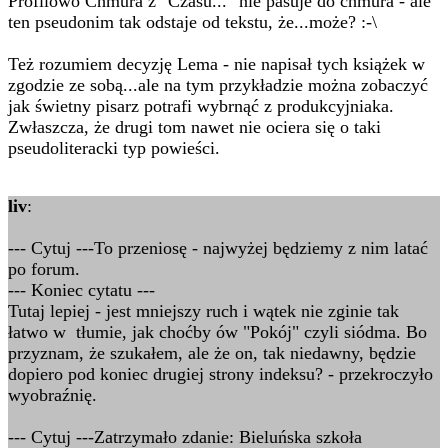
Profilowo Chmura z "Czasu..." nie pasuje do chmura - ale
ten pseudonim tak odstaje od tekstu, że...może? :-\
Też rozumiem decyzję Lema - nie napisał tych książek w
zgodzie ze sobą...ale na tym przykładzie można zobaczyć
jak świetny pisarz potrafi wybrnąć z produkcyjniaka.
Zwłaszcza, że drugi tom nawet nie ociera się o taki
pseudoliteracki typ powieści.
liv
:
--- Cytuj ---To przeniosę - najwyżej będziemy z nim latać
po forum.
--- Koniec cytatu ---
Tutaj lepiej - jest mniejszy ruch i wątek nie zginie tak
łatwo w tłumie, jak choćby ów "Pokój" czyli siódma. Bo
przyznam, że szukałem, ale że on, tak niedawny, będzie
dopiero pod koniec drugiej strony indeksu? - przekroczyło
wyobraźnię.
--- Cytuj ---Zatrzymało zdanie: Bieluńska szkoła