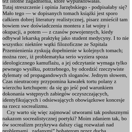
też istotne zagadnienia, które wypunktowałaś.
Tutaj streszczenie i opinia Jarzębskiego - podpisałaby się?
Mało tego — w dopisanych tomach książki jest sporo
całkiem dobrej literatury realistycznej, pisarz zmieścił tam
bowiem swe doświadczenia montera z lat wojny i
okupacji, a potem — z czasów powojennych, kiedy
odbywał lekarską praktykę jako student medycyny. I to nie
wszystko: niektóre wątki filozoficzne ze Szpitala
Przemienienia zyskują dopełnienie w kolejnych tomach;
można rzec, iż problematyka serio wyziera spoza
ideologicznego kamuflażu, a jej odczytanie wymaga tylko
pewnego wysiłku, potrzebnego, by odcedzić rzeczywiste
dylematy od propagandowych sloganów. Jednym słowem,
Czas nieutracony przypomina kawałek tortu polany z
wierzchu ketchupem: da się go jeść pod warunkiem
dokonania wstępnych zabiegów oczyszczających,
identyfikujących i odsiewających obowiązkowe koncesje
na rzecz socrealizmu.
Czy warto się więc zajmować utworami tak posłusznymi
nakazom socrealistycznej poetyki? Moim zdaniem tak, bo
ów socrealizm przykrywa dalszy ciąg rozważań nad
problemami „zadanymi” bohaterom przez ducha