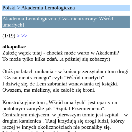
Polski > Akademia Lemologiczna
Akademia Lemologiczna [Czas nieutracony: Wśród
umarłych]
(1/19)
>
>>
olkapolka
:
Założę wątek tutaj - chociaż może warto w Akademii?
To może tylko kilka zdań...a później się zobaczy:)
Otóż po latach unikania - w końcu przeczytałam tom drugi
"Czasu nieutraconego" czyli "Wśród umarłych".
I dziwię się, że Lem zabraniał wznawiania tej książki.
Owszem, ma mielizny, ale całość się broni.
Konstrukcyjnie tom „Wśród umarłych” jest oparty na
podobnym zamyśle jak "Szpital Przemienienia".
Centralnym miejscem w pierwszym tomie jest szpital – w
drugim kamienica . Tutaj krzyżują się drogi ludzi, którzy
raczej w innych okolicznościach nie poznaliby się.