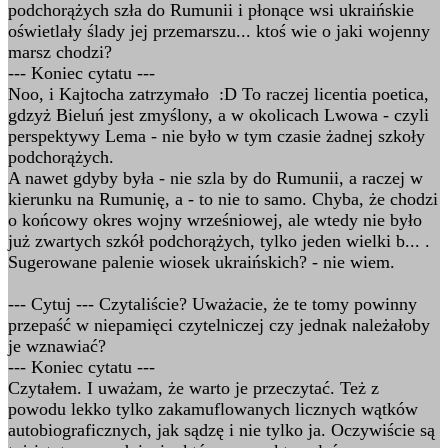
podchorążych szła do Rumunii i płonące wsi ukraińskie
oświetlały ślady jej przemarszu... ktoś wie o jaki wojenny
marsz chodzi?
--- Koniec cytatu ---
Noo, i Kajtocha zatrzymało :D To raczej licentia poetica,
gdzyż Bieluń jest zmyślony, a w okolicach Lwowa - czyli
perspektywy Lema - nie było w tym czasie żadnej szkoły
podchorążych.
A nawet gdyby była - nie szla by do Rumunii, a raczej w
kierunku na Rumunię, a - to nie to samo. Chyba, że chodzi
o końcowy okres wojny wrześniowej, ale wtedy nie było
już zwartych szkół podchorążych, tylko jeden wielki b... .
Sugerowane palenie wiosek ukraińskich? - nie wiem.
--- Cytuj --- Czytaliście? Uważacie, że te tomy powinny
przepaść w niepamięci czytelniczej czy jednak należałoby
je wznawiać?
--- Koniec cytatu ---
Czytałem. I uważam, że warto je przeczytać. Też z
powodu lekko tylko zakamuflowanych licznych wątków
autobiograficznych, jak sądzę i nie tylko ja. Oczywiście są