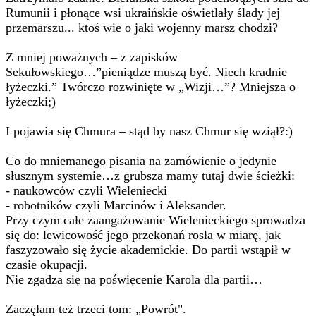
Rumunii i płonące wsi ukraińskie oświetlały ślady jej
przemarszu... ktoś wie o jaki wojenny marsz chodzi?
Z mniej poważnych – z zapisków
Sekułowskiego…”pieniądze muszą być. Niech kradnie
łyżeczki.” Twórczo rozwinięte w „Wizji…”? Mniejsza o
łyżeczki;)
I pojawia się Chmura – stąd by nasz Chmur się wziął?:)
Co do mniemanego pisania na zamówienie o jedynie
słusznym systemie…z grubsza mamy tutaj dwie ścieżki:
- naukowców czyli Wieleniecki
- robotników czyli Marcinów i Aleksander.
Przy czym całe zaangażowanie Wielenieckiego sprowadza
się do: lewicowość jego przekonań rosła w miarę, jak
faszyzowało się życie akademickie. Do partii wstąpił w
czasie okupacji.
Nie zgadza się na poświęcenie Karola dla partii…
Zaczęłam też trzeci tom: „Powrót".