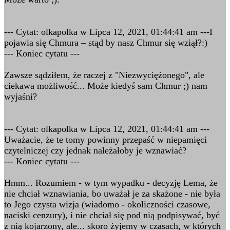
--- Cytat: olkapolka w Lipca 12, 2021, 01:44:41 am ---I
pojawia się Chmura – stąd by nasz Chmur się wziął?:)
--- Koniec cytatu ---
Zawsze sądziłem, że raczej z "Niezwyciężonego", ale
ciekawa możliwość... Może kiedyś sam Chmur ;) nam
wyjaśni?
--- Cytat: olkapolka w Lipca 12, 2021, 01:44:41 am ---
Uważacie, że te tomy powinny przepaść w niepamięci
czytelniczej czy jednak należałoby je wznawiać?
--- Koniec cytatu ---
Hmm... Rozumiem - w tym wypadku - decyzję Lema, że
nie chciał wznawiania, bo uważał je za skażone - nie była
to Jego czysta wizja (wiadomo - okoliczności czasowe,
naciski cenzury), i nie chciał się pod nią podpisywać, być
z nią kojarzony, ale... skoro żyjemy w czasach, w których