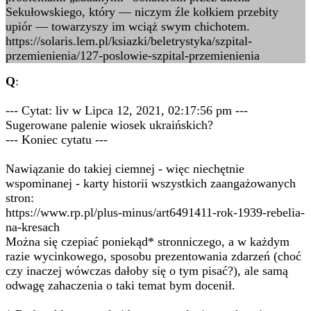
Sekułowskiego, który — niczym źle kołkiem przebity
upiór — towarzyszy im wciąż swym chichotem.
https://solaris.lem.pl/ksiazki/beletrystyka/szpital-
przemienienia/127-poslowie-szpital-przemienienia
Q
:
--- Cytat: liv w Lipca 12, 2021, 02:17:56 pm ---
Sugerowane palenie wiosek ukraińskich?
--- Koniec cytatu ---
Nawiązanie do takiej ciemnej - więc niechętnie
wspominanej - karty historii wszystkich zaangażowanych
stron:
https://www.rp.pl/plus-minus/art6491411-rok-1939-rebelia-
na-kresach
Można się czepiać poniekąd* stronniczego, a w każdym
razie wycinkowego, sposobu prezentowania zdarzeń (choć
czy inaczej wówczas dałoby się o tym pisać?), ale samą
odwagę zahaczenia o taki temat bym docenił.