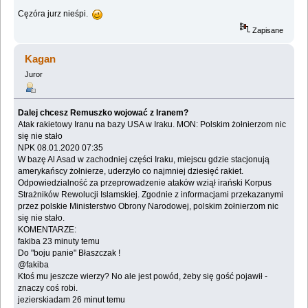
Cęzóra jurz nieśpi.
Zapisane
Kagan
Juror
Dalej chcesz Remuszko wojować z Iranem?‎
Atak rakietowy Iranu na bazy USA w Iraku. MON: Polskim żołnierzom nic
się nie stało
NPK 08.01.2020 07:35‎
W bazę Al Asad w zachodniej części Iraku, miejscu gdzie stacjonują
amerykańscy żołnierze, ‎uderzyło co najmniej dziesięć rakiet.
Odpowiedzialność za przeprowadzenie ataków wziął ‎irański Korpus
Strażników Rewolucji Islamskiej. Zgodnie z informacjami przekazanymi
przez ‎polskie Ministerstwo Obrony Narodowej, polskim żołnierzom nic
się nie stało.‎
KOMENTARZE:‎
fakiba 23 minuty temu
Do "boju panie" Błaszczak !‎
@fakiba
Ktoś mu jeszcze wierzy? No ale jest powód, żeby się gość pojawił -
znaczy coś robi.‎
jezierskiadam 26 minut temu