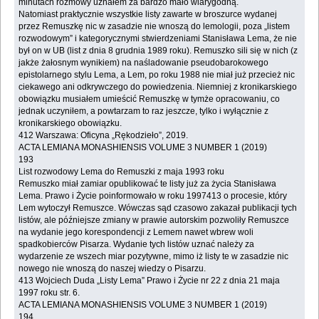
minutach rozmowy uznałem za bardzo mało wiarygodną.
Natomiast praktycznie wszystkie listy zawarte w broszurce wydanej
przez Remuszkę nic w zasadzie nie wnoszą do lemologii, poza „listem
rozwodowym” i kategorycznymi stwierdzeniami Stanisława Lema, że nie
był on w UB (list z dnia 8 grudnia 1989 roku). Remuszko sili się w nich (z
jakże żałosnym wynikiem) na naśladowanie pseudobarokowego
epistolarnego stylu Lema, a Lem, po roku 1988 nie miał już przecież nic
ciekawego ani odkrywczego do powiedzenia. Niemniej z kronikarskiego
obowiązku musiałem umieścić Remuszkę w tymże opracowaniu, co
jednak uczyniłem, a powtarzam to raz jeszcze, tylko i wyłącznie z
kronikarskiego obowiązku.
412 Warszawa: Oficyna „Rękodzieło”, 2019.
ACTA LEMIANA MONASHIENSIS VOLUME 3 NUMBER 1 (2019)
193
List rozwodowy Lema do Remuszki z maja 1993 roku
Remuszko miał zamiar opublikować te listy już za życia Stanisława
Lema. Prawo i Życie poinformowało w roku 1997413 o procesie, który
Lem wytoczył Remuszce. Wówczas sąd czasowo zakazał publikacji tych
listów, ale późniejsze zmiany w prawie autorskim pozwoliły Remuszce
na wydanie jego korespondencji z Lemem nawet wbrew woli
spadkobierców Pisarza. Wydanie tych listów uznać należy za
wydarzenie ze wszech miar pozytywne, mimo iż listy te w zasadzie nic
nowego nie wnoszą do naszej wiedzy o Pisarzu.
413 Wojciech Duda „Listy Lema” Prawo i Życie nr 22 z dnia 21 maja
1997 roku str. 6.
ACTA LEMIANA MONASHIENSIS VOLUME 3 NUMBER 1 (2019)
194