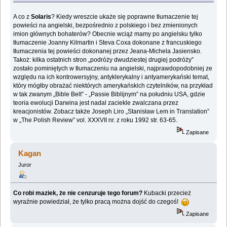
A co z
Solaris
? Kiedy wreszcie ukaże się poprawne tłumaczenie tej
powieści na angielski, ‎bezpośrednio z polskiego i bez zmienionych
imion głównych bohaterów? Obecnie wciąż mamy ‎po angielsku tylko
tłumaczenie Joanny Kilmartin i Steva Coxa dokonane z francuskiego
‎tłumaczenia tej powieści dokonanej przez Jeana-Michela Jasiensko.‎
Takoż: kilka ostatnich stron „podróży dwudziestej drugiej podróży”
zostało pominiętych w ‎tłumaczeniu na angielski, najprawdopodobniej ze
względu na ich kontrowersyjny, ‎antyklerykalny i antyamerykański temat,
który mógłby obrażać niektórych amerykańskich ‎czytelników, na przykład
w tak zwanym „Bible Belt” - „Passie Biblijnym” na południu USA, ‎gdzie
teoria ewolucji Darwina jest nadal zaciekle zwalczana przez
kreacjonistów. Zobacz także ‎Joseph Liro „Stanisław Lem in Translation”
w „The Polish Review” vol. XXXVII nr. z roku ‎‎1992 str. 63-65.‎
Zapisane
Kagan
Juror
Co robi maziek, że nie cenzuruje tego forum?
Kubacki przecież
wyraźnie powiedział, że tylko pracą można dojść do czegoś!
Zapisane