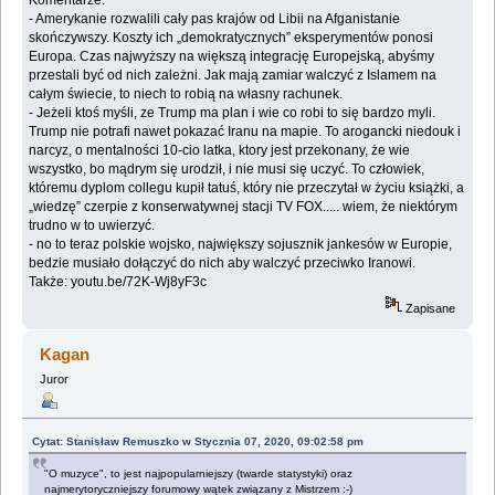
‎- Amerykanie rozwalili cały pas krajów od Libii na Afganistanie
skończywszy. Koszty ich ‎‎„demokratycznych” eksperymentów ponosi
Europa. Czas najwyższy na większą integrację ‎Europejską, abyśmy
przestali być od nich zależni. Jak mają zamiar walczyć z Islamem na
całym ‎świecie, to niech to robią na własny rachunek.‎
‎- Jeżeli ktoś myśli, ze Trump ma plan i wie co robi to się bardzo myli.
Trump nie potrafi nawet ‎pokazać Iranu na mapie. To arogancki niedouk i
narcyz, o mentalności 10-cio latka, ktory jest ‎przekonany, że wie
wszystko, bo mądrym się urodził, i nie musi się uczyć. To człowiek,
‎któremu dyplom collegu kupił tatuś, który nie przeczytał w życiu książki, a
„wiedzę” czerpie z ‎konserwatywnej stacji TV FOX..... wiem, że niektórym
trudno w to uwierzyć.‎
‎- no to teraz polskie wojsko, największy sojusznik jankesów w Europie,
bedzie musiało ‎dołączyć do nich aby walczyć przeciwko Iranowi.‎
Także: youtu.be/72K-Wj8yF3c
Zapisane
Kagan
Juror
Cytat: Stanisław Remuszko w Stycznia 07, 2020, 09:02:58 pm
"O muzyce", to jest najpopularniejszy (twarde statystyki) oraz
najmerytoryczniejszy forumowy wątek związany z Mistrzem :-)