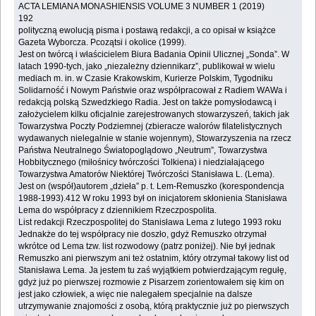
ACTA LEMIANA MONASHIENSIS VOLUME 3 NUMBER 1 (2019)
192
polityczną ewolucją pisma i postawą redakcji, a co opisał w książce
Gazeta Wyborcza. Pcozątsi i okolice (1999).
Jest on twórcą i właścicielem Biura Badania Opinii Ulicznej „Sonda”. W
latach 1990-tych, jako „niezależny dziennikarz”, publikował w wielu
mediach m. in. w Czasie Krakowskim, Kurierze Polskim, Tygodniku
Solidarność i Nowym Państwie oraz współpracował z Radiem WAWa i
redakcją polską Szwedzkiego Radia. Jest on także pomysłodawcą i
założycielem kilku oficjalnie zarejestrowanych stowarzyszeń, takich jak
Towarzystwa Poczty Podziemnej (zbieracze walorów filatelistycznych
wydawanych nielegalnie w stanie wojennym), Stowarzyszenia na rzecz
Państwa Neutralnego Światopoglądowo „Neutrum”, Towarzystwa
Hobbitycznego (miłośnicy twórczości Tolkiena) i niedziałającego
Towarzystwa Amatorów Niektórej Twórczości Stanisława L. (Lema).
Jest on (współ)autorem „dzieła” p. t. Lem-Remuszko (korespondencja
1988-1993).412 W roku 1993 był on inicjatorem skłonienia Stanisława
Lema do współpracy z dziennikiem Rzeczpospolita.
List redakcji Rzeczpospolitej do Stanisława Lema z lutego 1993 roku
Jednakże do tej współpracy nie doszło, gdyż Remuszko otrzymał
wkrótce od Lema tzw. list rozwodowy (patrz poniżej). Nie był jednak
Remuszko ani pierwszym ani też ostatnim, który otrzymał takowy list od
Stanisława Lema. Ja jestem tu zaś wyjątkiem potwierdzającym regułę,
gdyż już po pierwszej rozmowie z Pisarzem zorientowałem się kim on
jest jako człowiek, a więc nie nalegałem specjalnie na dalsze
utrzymywanie znajomości z osobą, którą praktycznie już po pierwszych