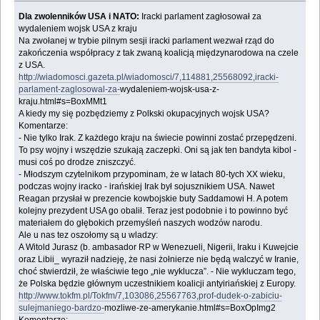
Dla zwolenników USA i NATO:
Iracki parlament zagłosował za
wydaleniem wojsk USA z kraju
Na zwołanej w trybie pilnym sesji iracki parlament wezwał rząd do
zakończenia współpracy z ‎tak zwaną koalicją międzynarodowa na czele
z USA.‎
http://wiadomosci.gazeta.pl/wiadomosci/7,114881,25568092,iracki-
parlament-zaglosowal-za-
‎wydaleniem-wojsk-usa-z-
kraju.html#s=BoxMMt1‎
A kiedy my się pozbędziemy z Polkski okupacyjnych wojsk USA?‎
Komentarze:‎
‎- Nie tylko Irak. Z każdego kraju na świecie powinni zostać przepędzeni.
To psy wojny i ‎wszędzie szukają zaczepki. Oni są jak ten bandyta kibol -
musi coś po drodze zniszczyć.‎
‎- Młodszym czytelnikom przypominam, że w latach 80-tych XX wieku,
podczas wojny iracko - ‎irańskiej Irak był sojusznikiem USA. Nawet
Reagan przysłał w prezencie kowbojskie buty ‎Saddamowi H. A potem
kolejny prezydent USA go obalił. Teraz jest podobnie i to powinno być
‎materiałem do głębokich przemyśleń naszych wodzów narodu.‎
Ale u nas tez oszołomy są u wladzy:‎
A Witold Jurasz (b. ambasador RP w Wenezueli, Nigerii, Iraku i Kuwejcie
oraz Libii_ wyraził ‎nadzieję, że nasi żołnierze nie będą walczyć w Iranie,
choć stwierdził, że właściwie tego „nie ‎wyklucza”. - Nie wykluczam tego,
że Polska będzie głównym uczestnikiem koalicji ‎antyiriańskiej z Europy. ‎
http://www.tokfm.pl/Tokfm/7,103086,25567763,prof-dudek-o-zabiciu-
sulejmaniego-bardzo-
‎mozliwe-ze-amerykanie.html#s=BoxOpImg2‎
Komentarze:‎