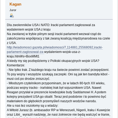
Kagan
Juror
Dla zwolenników USA i NATO: Iracki parlament zagłosował za
wydaleniem wojsk USA z kraju
Na zwołanej w trybie pilnym sesji iracki parlament wezwał rząd do
zakończenia współpracy z ‎tak zwaną koalicją międzynarodowa na czele
z USA.‎
http://wiadomosci.gazeta.pl/wiadomosci/7,114881,25568092,iracki-
parlament-zaglosowal-za-
‎wydaleniem-wojsk-usa-z-
kraju.html#s=BoxMMt1‎
A kiedy my się pozbędziemy z Polkski okupacyjnych wojsk USA?‎
Komentarze:‎
‎- Nie tylko Irak. Z każdego kraju na świecie powinni zostać przepędzeni.
To psy wojny i ‎wszędzie szukają zaczepki. Oni są jak ten bandyta kibol -
musi coś po drodze zniszczyć.‎
‎- Młodszym czytelnikom przypominam, że w latach 80-tych XX wieku,
podczas wojny iracko - ‎irańskiej Irak był sojusznikiem USA. Nawet
Reagan przysłał w prezencie kowbojskie buty ‎Saddamowi H. A potem
kolejny prezydent USA go obalił. Teraz jest podobnie i to powinno być
‎materiałem do głębokich przemyśleń naszych wodzów narodu.‎
Ale u nas tez oszołomy są u wladzy:‎
A Witold Jurasz (b. ambasador RP w Wenezueli, Nigerii, Iraku i Kuwejcie
oraz Libii_ wyraził ‎nadzieję, że nasi żołnierze nie będą walczyć w Iranie,