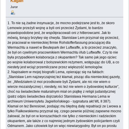
Kagan
Juror
1. To nie są żadne insynuacje, że mocno podejrzane jest to, że skoro
Lemowie przeżyli wojnę a ‎byli oni przecież Żydami, to bardzo
prawdopodobne jest, że współpracowali oni z hitlerowcami. ‎Jak to
mówią, tonący brzytwy się chwyta. Stanislaw Lem przyznał się przecież,
że pracował w ‎niemieckiej firmie Rohstofferfassung pracującej dla
Wermachtu a nawet w Beutepark der ‎Luftwaffe, a to przecież znaczyło,
że był on cywilnym pracownikiem Wermachtu i/lub ‎Luftwaffe. Czy to nie
była przypadkiem kolaboracja z okupantem? Tak samo jak jego ojciec
po ‎wojnie kolaborował z bolszewickim reżymem, wstępując do UB, a co
niestety jest wciąż ‎przemilczane przez większość lemologów.‎
‎2. Napisałem w mojej biografii Lema, opierając się na faktach:‎
‎„Stanisław Lem najzwyczajniej też kłamał, pisząc dla niemieckiej gazety,
że: „Wiedziałem iż ‎moi przodkowie byli Żydami, ale nic nie wiem o
wierze mozaistycznej i, niestety, nic też nie ‎wiem o żydowskiej kulturze”,
choć na świadectwie maturalnym miał on piątkę z religii ‎judaistycznej
(patrz odpis świadectwa dojrzałości Stanisława Hermana Lema w
archiwum ‎Uniwersytetu Jagiellońskiego - sygnatura akt WL II 387).
Kłamał on też Beresiowi, podając mu ‎błędną datę repatriacji ze Lwowa a
tylko Fiałkowskiemu przyznał się, czego pewnie później ‎zapewne mocno
żałował, że był on w konszachtach nie tylko z niemieckim i radzieckim
‎okupantem, ale także z co najmniej jednym żydowskim policjantem czyli
Odmanem. Jako ‎człowiek był on więc niewiarygodny. Był on po prostu