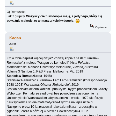
Oj Remuszko,
Jakiż głupi ty.
Wszyscy cię tu w doopie mają, a jedynego, który cię
poważnie traktuje, to ty masz z kolei w doopie
.
Zapisane
Kagan
Juror
Kto o tobie napisał więcej niż ja? Poniżej kopia z hasła "Stanisław
Remuszko" z mojego "Wstępu do Lemologii" (
Acta Polonica
Monashiensis
, Monash University: Melbourne, Victoria, ‎Australia)
Volume 3 Number 1, R&S Press, Melbourne, Vic. 2019‎
Stanisław Remuszko
(ur. 1948)
Stanisław Remuszko i Stanisław Lem Lem-Remuszko (korespondencja
1988-1993) Warszawa: Oficyna „Rękodzieło”, 2019
Jest on polskim dziennikarzem i publicystą, byłym pracownikiem Gazety
Wyborczej. Po maturze studiował bez powodzenia astronomię na
Uniwersytecie Warszawskim, aby ostatecznie w roku 1972 ukończyć
nauczycielskie studia matematyczno-fizyczne na tejże uczelni.
Następnie przez 10 lat pracował jako dziennikarz – z początku w
tygodniku Zorza a później w Słowie Powszechnym.411 Po
wprowadzeniu stanu wojennego został wyrzucony z pracy (podobno za