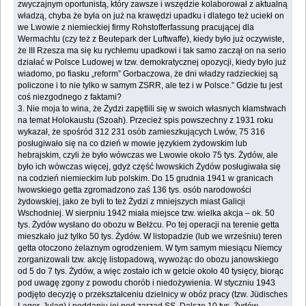
zwyczajnym oportunistą, który zawsze i ‎wszędzie kolaborował z aktualną
władzą, chyba że była on już na krawędzi upadku i dlatego też ‎uciekł on
we Lwowie z niemieckiej firmy Rohstofferfassung pracującej dla
Wermachtu (czy też ‎z Beutepark der Luftwaffe), kiedy było już oczywiste,
że III Rzesza ma się ku rychłemu ‎upadkowi i tak samo zaczął on na serio
działać w Polsce Ludowej w tzw. demokratycznej ‎opozycji, kiedy było już
wiadomo, po fiasku „reform” Gorbaczowa, że dni władzy radzieckiej ‎są
policzone i to nie tylko w samym ZSRR, ale też i w Polsce.” Gdzie tu jest
coś niezgodnego z ‎faktami?‎
3. Nie moja to wina, że Żydzi zapętlili się w swoich własnych kłamstwach
na temat ‎Holokaustu (Szoah). Przecież spis powszechny z 1931 roku
wykazał, że spośród 312 231 osób ‎zamieszkujących Lwów, 75 316
posługiwało się na co dzień w mowie językiem żydowskim lub
‎hebrajskim, czyli że było wówczas we Lwowie około 75 tys. Żydów, ale
było ich wówczas ‎więcej, gdyż część lwowskich Żydów posługiwała się
na codzień niemieckim lub polskim. Do ‎‎15 grudnia 1941 w granicach
lwowskiego getta zgromadzono zaś 136 tys. osób narodowości
‎żydowskiej, jako że byli to też Żydzi z mniejszych miast Galicji
Wschodniej. W sierpniu 1942 ‎miała miejsce tzw. wielka akcja – ok. 50
tys. Żydów wysłano do obozu w Bełżcu. Po tej operacji ‎na terenie getta
mieszkało już tylko 50 tys. Żydów. W listopadzie (lub we wrześniu) teren
getta ‎otoczono żelaznym ogrodzeniem. W tym samym miesiącu Niemcy
zorganizowali tzw. akcję ‎listopadową, wywożąc do obozu janowskiego
od 5 do 7 tys. Żydów, a więc zostało ich w getcie ‎około 40 tysięcy, biorąc
pod uwagę zgony z powodu chorób i niedożywienia. W styczniu 1943
‎podjęto decyzję o przekształceniu dzielnicy w obóz pracy (tzw. Jüdisches