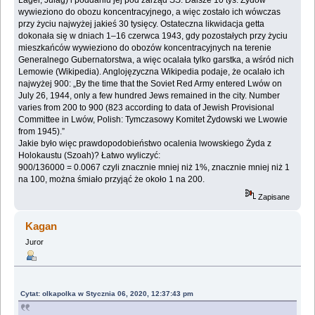
Lager, Julag) i ‎poddaniu jej pod zarząd SS. Dalsze 10 tys. Żydów
wywieziono do obozu koncentracyjnego, a ‎więc zostało ich wówczas
przy życiu najwyżej jakieś 30 tysięcy. Ostateczna likwidacja getta
‎dokonała się w dniach 1–16 czerwca 1943, gdy pozostałych przy życiu
mieszkańców ‎wywieziono do obozów koncentracyjnych na terenie
Generalnego Gubernatorstwa, a więc ‎ocalała tylko garstka, a wśród nich
Lemowie (Wikipedia). Anglojęzyczna Wikipedia podaje, że ‎ocalało ich
najwyżej 900: „By the time that the Soviet Red Army entered Lwów on
July 26, ‎‎1944, only a few hundred Jews remained in the city. Number
varies from 200 to 900 (823 ‎according to data of Jewish Provisional
Committee in Lwów, Polish: Tymczasowy Komitet ‎Żydowski we Lwowie
from 1945).”‎
Jakie było więc prawdopodobieństwo ocalenia lwowskiego Żyda z
Holokaustu (Szoah)? Łatwo ‎wyliczyć:‎
‎900/136000 = 0.0067 czyli znacznie mniej niż 1%, znacznie mniej niż 1
na 100, można śmiało ‎przyjąć że około 1 na 200.‎
Zapisane
Kagan
Juror
Cytat: olkapolka w Stycznia 06, 2020, 12:37:43 pm