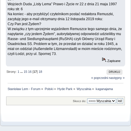
Wojciech Duda „Listy Lema” Prawo i Życie nr 22 z dnia 21 maja 1997
roku str. 6
Na koniec - aby przybliżyć czytelnikom postać redaktora Remuszki,
zacytuję jego e-mail otrzymany dnia 12 listopada 2019 roku:
Czy Pan jest Żydem?
W związku z tym uprzejmie wyjaśniłem Remuszce tego samego dnia, że
napytanie „czy jestem Żydem”, autorytatywnej odpowiedzi udzieliłby mu
Rasse- und Siedlungshauptamt (RuSHA) czyli Główny Urząd Rasy i
Osadnictwa SS. Problem w tym, że przestał on działać w roku 1945, a
miał on oddział (Außenstelle Litzmannstadt) w moim mieście rodzinnym,
czyli Łodzi, przy ul. Spornej 73.
Zapisane
Strony:
1
...
15
16
[
17
]
18
DRUKUJ
« poprzedni
następny »
Stanisław Lem - Forum
»
Polski
»
Hyde Park
»
Wyszalnia
»
kaganajama
Skocz do: