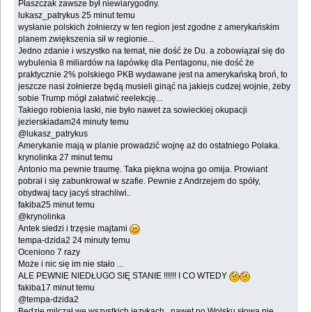
Płaszczak zawsze był niewiarygodny.‎
lukasz_patrykus 25 minut temu
wysłanie polskich żołnierzy w ten region jest zgodne z amerykańskim
planem zwiększenia sił w ‎regionie...‎
Jedno zdanie i wszystko na temat, nie dość że Du. a zobowiązał się do
wybulenia 8 miliardów ‎na łapówkę dla Pentagonu, nie dość że
praktycznie 2% polskiego PKB wydawane jest na ‎amerykańską broń, to
jeszcze nasi żołnierze będą musieli ginąć na jakiejs cudzej wojnie, żeby
‎sobie Trump mógł załatwić reelekcję...‎
Takiego robienia laski, nie było nawet za sowieckiej okupacji
jezierskiadam24 minuty temu
@lukasz_patrykus
Amerykanie mają w planie prowadzić wojnę aż do ostatniego Polaka.‎
krynolinka 27 minut temu
Antonio ma pewnie traumę. Taka piękna wojna go omija. Prowiant
pobrał i się zabunkrował w ‎szafie. Pewnie z Andrzejem do spóły,
obydwaj tacy jacyś strachliwi..‎
fakiba25 minut temu
@krynolinka
Antek siedzi i trzęsie majtami
tempa-dzida2 24 minuty temu
Oceniono 7 razy
Może i nic się im nie stało ...‎
ALE PEWNIE NIEDŁUGO SIĘ STANIE !!!!!! I CO WTEDY
fakiba17 minut temu
@tempa-dzida2‎
Będzie milczał we wszystkich językach , nawet po Wolsku słowa nie