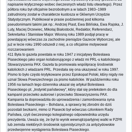
napisanie krytycznego wobec ówczesnych władz listu otwartego). Przez
półtora roku był oficjalnie bezrobotnym a w latach 1983–1989
zatrudniony został w charakterze kustosza w Głównym Urzędzie
Statystycznym. Publikował w prasie podziemnej pod kilkoma
pseudonimami takimi jak np.: Andrzej Piast, Ewa Bilińska, Ewa Rajska, J.
Luty, Maciej Drzewiec, Mikołaj Białostocki, Redaktor, Referendarz,
Sekretarka i Stanisław Major. Wiosną roku 1989 podjął pracę w
powstającej wówczas za zachodnie pieniądze Gazecie Wyborczej, ale
już w lecie roku 1990 odszedł z niej, a co oficjalnie motywował
rozczarowaniem
411 Była to gazeta powstała w roku 1947 z inicjatywy Bolesława
Piaseckiego jako organ kolaborującego z władz mi PRL-u katolickiego
Stowarzyszenia PAX. Gazeta ta promowała współpracę środowisk
katolickich z władzami PRL. Przestała się ona ukazywać w roku 1997.
Pismo to było często krytykowane przez Episkopat Polski, który nigdy nie
uznał Słowa Powszechnego za pismo katolickie. W październiku roku
1956 na łamach tego dziennika ukazał się artykuł Bolesława
Piaseckiego pt. „Instynkt państwowy”, który stał się pretekstem do dla
kampanii przeciwko autorowi i przeciwko Stowarzyszeniu PAX.
Kampania ta doprowadziła do uprowadzenia i zamordowania syna
Bolesława Piaseckiego – Bohdana, a sprawcy tej zbrodni do dziś
pozostali bezkarni, mimo iż Piasecki był wówczas członkiem Rady
Państwa, czyli ówczesnego kolegialnego odpowiednika urzędu
prezydenta. Uważa się, że był to wynik wewnątrzpartyjnej walki w PZPR
lub zemsta niektórych środowisk syjonistycznych za antyżydowskie
przedwojenne wystąpienia Bolesława Piaseckiego.