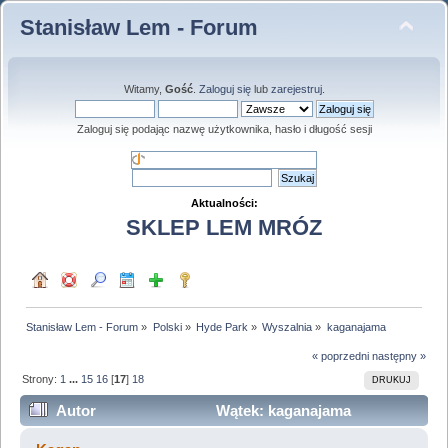
Stanisław Lem - Forum
Witamy,
Gość
.
Zaloguj się
lub
zarejestruj
.
Zaloguj się podając nazwę użytkownika, hasło i długość sesji
Aktualności:
SKLEP LEM MRÓZ
Stanisław Lem - Forum
»
Polski
»
Hyde Park
»
Wyszalnia
»
kaganajama
« poprzedni
następny »
Strony:
1
...
15
16
[
17
]
18
DRUKUJ
Autor
Wątek: kaganajama
(Przeczytany 379393 razy)