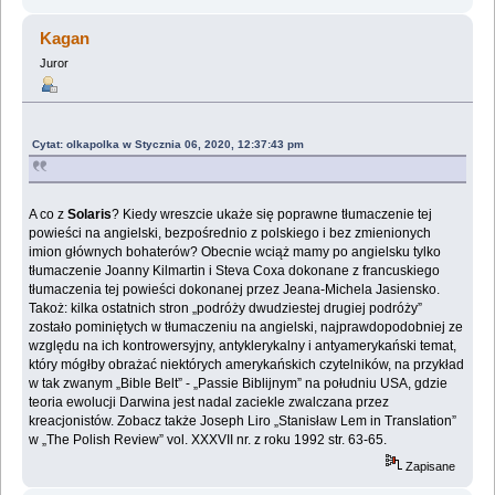
Kagan
Juror
Cytat: olkapolka w Stycznia 06, 2020, 12:37:43 pm
A co z
Solaris
? Kiedy wreszcie ukaże się poprawne tłumaczenie tej
powieści na angielski, ‎bezpośrednio z polskiego i bez zmienionych
imion głównych bohaterów? Obecnie wciąż mamy ‎po angielsku tylko
tłumaczenie Joanny Kilmartin i Steva Coxa dokonane z francuskiego
‎tłumaczenia tej powieści dokonanej przez Jeana-Michela Jasiensko.‎
Takoż: kilka ostatnich stron „podróży dwudziestej drugiej podróży”
zostało pominiętych w ‎tłumaczeniu na angielski, najprawdopodobniej ze
względu na ich kontrowersyjny, ‎antyklerykalny i antyamerykański temat,
który mógłby obrażać niektórych amerykańskich ‎czytelników, na przykład
w tak zwanym „Bible Belt” - „Passie Biblijnym” na południu USA, ‎gdzie
teoria ewolucji Darwina jest nadal zaciekle zwalczana przez
kreacjonistów. Zobacz także ‎Joseph Liro „Stanisław Lem in Translation”
w „The Polish Review” vol. XXXVII nr. z roku ‎‎1992 str. 63-65.‎
Zapisane