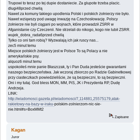
Trupowi to teraz po tej ‎dupie dostaniecie. Za glupote trzeba placic.‎
dlugi48przed chwilą
Nawet za komuny takiego upodlenia Polski i polskich żołnierzy nie było.
Nawet wziąwszy pod ‎uwagę inwazję na Czechosłowację. Polscy
żołnierze nie byli ciągani po wojnach, które ‎prowadził ZSRR w
Afganistanie czy Czeczenii. Nie strzelali do nikogo, kogo nie lubił ZSRR.‎
wujek_dobra_rada6przed chwilą
Tylko co oni tam robią? Wyzwalają ich jak ruscy nas...‎
zec5 minut temu
Miejsce polskich żołnierzy jest w Polsce To są Polacy a nie
amerykańskie psy.‎
alquoz6 minut temu
uspokoiłeś mnie panie Błaszczak, ty i Pan Duda jesteście gwarantami
naszego bezpieczeństwa. ‎Jak wczoraj zbiorczo po Radzie Gabinetkowej
przy ciasteczkach powiedzieliście, że są ‎bezpieczni, to są bezpieczni.
Oni i my tutaj. God bless MON, MM, PiS, JK i Prezydenta RP, ‎Dudę
Andrzeja.‎
LINK:‎
http://wiadomosci.gazeta.pl/wiadomosci/7,114881,25575179,atak-
rakietowy-na-bazy-w-iraku-
‎polskim-zolnierzom-nic-sie-
nie.html#s=BoxMMt2‎
Zapisane
Kagan
Juror