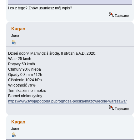
I co z tego? Znów usuniesz mój wpis?
Zapisane
Kagan
Juror
Dzień dobry. Mamy dziś środę, 8 stycznia A.D. 2020.
Wiatr 25 km/h
Porywy 50 km/h
Chmury 90% nieba
Opady 0,8 mm / 12h
Ciśnienie 1024 hPa
Wilgotność 79%
Termika zimno i mokro
Biomet niekorzystny
https://www.twojapogoda.pl/prognoza-polska/mazowieckie-warszawa/
Zapisane
Kagan
Juror