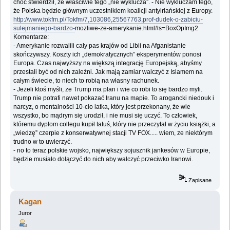
choć stwierdził, że właściwie tego „nie ‎wyklucza”. - Nie wykluczam tego,
że Polska będzie głównym uczestnikiem koalicji ‎antyiriańskiej z Europy. ‎
http://www.tokfm.pl/Tokfm/7,103086,25567763,prof-dudek-o-zabiciu-
sulejmaniego-bardzo-
‎mozliwe-ze-amerykanie.html#s=BoxOpImg2‎
Komentarze:‎
‎- Amerykanie rozwalili cały pas krajów od Libii na Afganistanie
skończywszy. Koszty ich ‎‎„demokratycznych” eksperymentów ponosi
Europa. Czas najwyższy na większą integrację ‎Europejską, abyśmy
przestali być od nich zależni. Jak mają zamiar walczyć z Islamem na
całym ‎świecie, to niech to robią na własny rachunek.‎
‎- Jeżeli ktoś myśli, ze Trump ma plan i wie co robi to się bardzo myli.
Trump nie potrafi nawet ‎pokazać Iranu na mapie. To arogancki niedouk i
narcyz, o mentalności 10-cio latka, który jest ‎przekonany, że wie
wszystko, bo mądrym się urodził, i nie musi się uczyć. To człowiek,
‎któremu dyplom collegu kupił tatuś, który nie przeczytał w życiu książki, a
„wiedzę” czerpie z ‎konserwatywnej stacji TV FOX..... wiem, ze niektórym
trudno w to uwierzyć.‎
‎- no to teraz polskie wojsko, największy sojusznik jankesów w Europie,
będzie musiało ‎dołączyć do nich aby walczyć przeciwko Iranowi.‎
Zapisane
Kagan
Juror