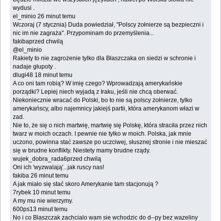
wydusi .‎
el_minio 26 minut temu
Wczoraj (7 stycznia) Duda powiedział, "Polscy żołnierze są bezpieczni i
nic im nie zagraża". ‎Przypominam do przemyślenia...‎
fakibaprzed chwilą
@el_minio
Rakiety to nie zagrożenie tylko dla Błaszczaka on siedzi w schronie i
nadaje głupoty .‎
dlugi48 18 minut temu
A co oni tam robią? W imię czego? Wprowadzają amerykańskie
porządki? Lepiej niech wyjadą ‎z Iraku, jeśli nie chcą oberwać.
Niekoniecznie wracać do Polski, bo to nie są polscy żołnierze, ‎tylko
amerykańscy, albo najemnicy jakiejś partii, która amerykanom włazi w
zad.‎
Nie to, że się o nich martwię, martwię się Polskę, która straciła przez nich
twarz w moich oczach. ‎I pewnie nie tylko w moich. Polska, jak mnie
uczono, powinna stać zawsze po uczciwej, ‎słusznej stronie i nie mieszać
się w brudne konflikty. Niestety mamy brudne rządy.‎
wujek_dobra_rada6przed chwilą
Oni ich 'wyzwalają'...jak ruscy nas!‎
fakiba 26 minut temu
A jak miało się stać skoro Amerykanie tam stacjonują ?‎
‎7rybek 10 minut temu‎
A my mu nie wierzymy.‎
‎600ps13 minut temu‎
No i co Blaszczak zachcialo wam sie wchodzic do d--py bez wazeliny