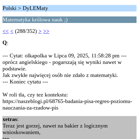
Polski > DyLEMaty
Matematyka królowa nauk ;)
<<
<
(288/352)
>
>>
Q
:
--- Cytat: olkapolka w Lipca 09, 2025, 11:58:28 pm ---
oprócz angielskiego - pogarszają się wyniki nawet w
podstawie.
Jak zwykłe najwięcej osób nie zdało z matematyki.
--- Koniec cytatu ---
W roli tła, czy tez kontekstu:
https://naszeblogi.pl/68765-badania-pisa-regres-poziomu-
nauczania-za-rzadow-pis
xetras
:
Teraz jest gorzej, nawet na bakier z logicznym
wnioskowaniem,
tzn.