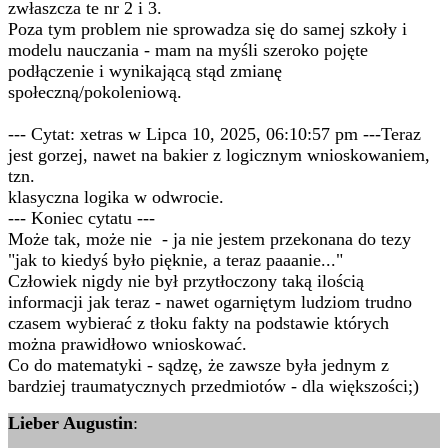
zwłaszcza te nr 2 i 3.
Poza tym problem nie sprowadza się do samej szkoły i
modelu nauczania - mam na myśli szeroko pojęte
podłączenie i wynikającą stąd zmianę
społeczną/pokoleniową.
--- Cytat: xetras w Lipca 10, 2025, 06:10:57 pm ---Teraz
jest gorzej, nawet na bakier z logicznym wnioskowaniem,
tzn.
klasyczna logika w odwrocie.
--- Koniec cytatu ---
Może tak, może nie - ja nie jestem przekonana do tezy
"jak to kiedyś było pięknie, a teraz paaanie..."
Człowiek nigdy nie był przytłoczony taką ilością
informacji jak teraz - nawet ogarniętym ludziom trudno
czasem wybierać z tłoku fakty na podstawie których
można prawidłowo wnioskować.
Co do matematyki - sądzę, że zawsze była jednym z
bardziej traumatycznych przedmiotów - dla większości;)
Lieber Augustin
: