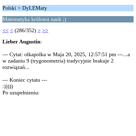
Polski > DyLEMaty
Matematyka królowa nauk ;)
<<
<
(286/352)
>
>>
Lieber Augustin
:
--- Cytat: olkapolka w Maja 20, 2025, 12:57:51 pm ---...a
w zadaniu 9 (trygonometria) tradycyjnie brakuje 2
rozwiązań...
--- Koniec cytatu ---
:)))))
Po uzupełnieniu: