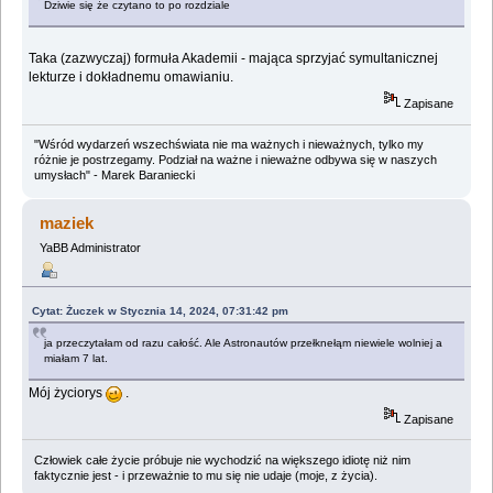
Dziwie się że czytano to po rozdziale
Taka (zazwyczaj) formuła Akademii - mająca sprzyjać symultanicznej
lekturze i dokładnemu omawianiu.
Zapisane
"Wśród wydarzeń wszechświata nie ma ważnych i nieważnych, tylko my
różnie je postrzegamy. Podział na ważne i nieważne odbywa się w naszych
umysłach" - Marek Baraniecki
maziek
YaBB Administrator
Cytat: Żuczek w Stycznia 14, 2024, 07:31:42 pm
ja przeczytałam od razu całość. Ale Astronautów przełknełąm niewiele wolniej a
miałam 7 lat.
Mój życiorys
.
Zapisane
Człowiek całe życie próbuje nie wychodzić na większego idiotę niż nim
faktycznie jest - i przeważnie to mu się nie udaje (moje, z życia).