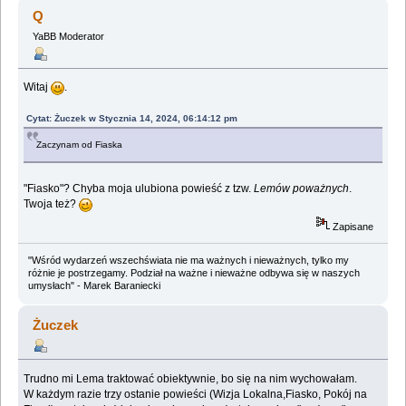
(Przeczytany 768522 razy)
Q
YaBB Moderator
Witaj
.
Cytat: Żuczek w Stycznia 14, 2024, 06:14:12 pm
Zaczynam od Fiaska
"Fiasko"? Chyba moja ulubiona powieść z tzw.
Lemów poważnych
.
Twoja też?
Zapisane
"Wśród wydarzeń wszechświata nie ma ważnych i nieważnych, tylko my
różnie je postrzegamy. Podział na ważne i nieważne odbywa się w naszych
umysłach" - Marek Baraniecki
Żuczek
Trudno mi Lema traktować obiektywnie, bo się na nim wychowałam.
W każdym razie trzy ostanie powieści (Wizja Lokalna,Fiasko, Pokój na