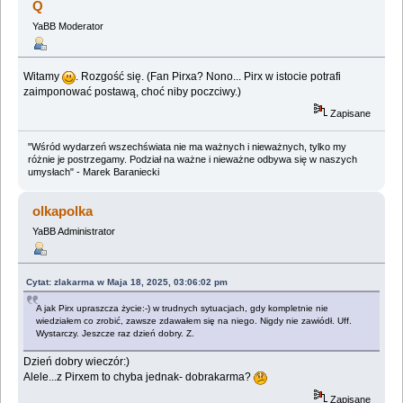
Q
YaBB Moderator
Witamy
. Rozgość się. (Fan Pirxa? Nono... Pirx w istocie potrafi
zaimponować postawą, choć niby poczciwy.)
Zapisane
"Wśród wydarzeń wszechświata nie ma ważnych i nieważnych, tylko my
różnie je postrzegamy. Podział na ważne i nieważne odbywa się w naszych
umysłach" - Marek Baraniecki
olkapolka
YaBB Administrator
Cytat: zlakarma w Maja 18, 2025, 03:06:02 pm
A jak Pirx upraszcza życie:-) w trudnych sytuacjach, gdy kompletnie nie
wiedziałem co zrobić, zawsze zdawałem się na niego. Nigdy nie zawiódł. Uff.
Wystarczy. Jeszcze raz dzień dobry. Z.
Dzień dobry wieczór:)
Alele...z Pirxem to chyba jednak- dobrakarma?
Zapisane