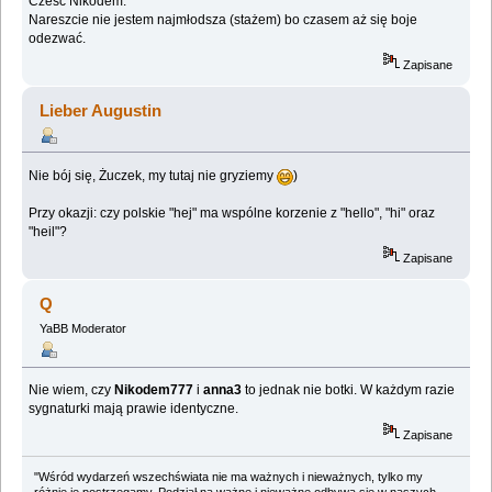
Cześć Nikodem.
Nareszcie nie jestem najmłodsza (stażem) bo czasem aż się boje
odezwać.
Zapisane
Lieber Augustin
Nie bój się, Żuczek, my tutaj nie gryziemy
)
Przy okazji: czy polskie "hej" ma wspólne korzenie z "hello", "hi" oraz
"heil"?
Zapisane
Q
YaBB Moderator
Nie wiem, czy
Nikodem777
i
anna3
to jednak nie botki. W każdym razie
sygnaturki mają prawie identyczne.
Zapisane
"Wśród wydarzeń wszechświata nie ma ważnych i nieważnych, tylko my
różnie je postrzegamy. Podział na ważne i nieważne odbywa się w naszych