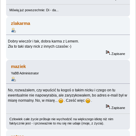
Mówią już powszechnie: Di - da...
zlakarma
Dobry wieczór i tak, dobra karma z Lemem.
Zła to taki stary nick z innych czasów:-)
Zapisane
maziek
YaBB Administrator
No, rozważałem, czy wpuścić tu kogoś o takim nicku i czego on tu
ewentualnie nie napowyrabia, ale zaryzykowałem, bo adres e-mail był w
miarę normalny. No, w miarę...
. Cześć więc
.
Zapisane
Człowiek całe życie próbuje nie wychodzić na większego idiotę niż nim
faktycznie jest - i przeważnie to mu się nie udaje (moje, z życia).