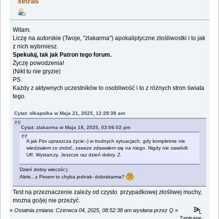
xetras
Witam.
Liczę na autorskie (Twoje, "zlakarma") apokaliptyczne złośliwostki i to jak
z nich wybrniesz.
Spekuluj, tak jak Patron tego forum.
Życzę powodzenia!
(Nikt tu nie gryzie)
PS.
Każdy z aktywnych uczestników to osobliwość i to z różnych stron świata
tego.
Cytat: olkapolka w Maja 21, 2025, 12:28:38 am
Cytat: zlakarma w Maja 18, 2025, 03:06:02 pm
A jak Pirx upraszcza życie:-) w trudnych sytuacjach, gdy kompletnie nie
wiedziałem co zrobić, zawsze zdawałem się na niego. Nigdy nie zawiódł.
Uff. Wystarczy. Jeszcze raz dzień dobry. Z.
Dzień dobry wieczór:)
Alele...z Pirxem to chyba jednak- dobrakarma?
Test na przeznaczenie zależy od czysto przypadkowej złośliwej muchy,
można go/jej nie przeżyć.
«
Ostatnia zmiana: Czerwca 04, 2025, 08:52:38 am wysłana przez Q
»
Zapisane