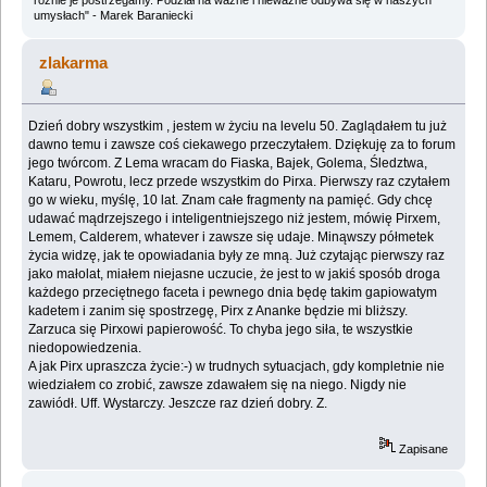
umysłach" - Marek Baraniecki
zlakarma
Dzień dobry wszystkim , jestem w życiu na levelu 50. Zaglądałem tu już
dawno temu i zawsze coś ciekawego przeczytałem. Dziękuję za to forum
jego twórcom. Z Lema wracam do Fiaska, Bajek, Golema, Śledztwa,
Kataru, Powrotu, lecz przede wszystkim do Pirxa. Pierwszy raz czytałem
go w wieku, myślę, 10 lat. Znam całe fragmenty na pamięć. Gdy chcę
udawać mądrzejszego i inteligentniejszego niż jestem, mówię Pirxem,
Lemem, Calderem, whatever i zawsze się udaje. Minąwszy półmetek
życia widzę, jak te opowiadania były ze mną. Już czytając pierwszy raz
jako małolat, miałem niejasne uczucie, że jest to w jakiś sposób droga
każdego przeciętnego faceta i pewnego dnia będę takim gapiowatym
kadetem i zanim się spostrzegę, Pirx z Ananke będzie mi bliższy.
Zarzuca się Pirxowi papierowość. To chyba jego siła, te wszystkie
niedopowiedzenia.
A jak Pirx upraszcza życie:-) w trudnych sytuacjach, gdy kompletnie nie
wiedziałem co zrobić, zawsze zdawałem się na niego. Nigdy nie
zawiódł. Uff. Wystarczy. Jeszcze raz dzień dobry. Z.
Zapisane