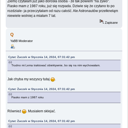
Ziemi) czytałam już jako dorosła osoba - że tak powiem "na żywo".
Fiasko mam z 1987 roku, już się rozpada. Dziwie się że czytano to po
rozdziale- ja przeczytałam od razu całość. Ale Astronautów przełknełąm
niewiele wolniej a miałam 7 lat.
Zapisane
Q
YaBB Moderator
Cytat: Żuczek w Stycznia 14, 2024, 07:31:42 pm
Trudno mi Lema traktować obiektywnie, bo się na nim wychowałam.
Jak chyba my wszyscy tutaj
.
Cytat: Żuczek w Stycznia 14, 2024, 07:31:42 pm
Fiasko mam z 1987 roku
Również
. Musiałem sklejać.
Cytat: Żuczek w Stycznia 14, 2024, 07:31:42 pm