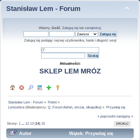
Stanisław Lem - Forum
Witamy,
Gość
.
Zaloguj się
lub
zarejestruj
.
Zaloguj się podając nazwę użytkownika, hasło i długość sesji
Aktualności:
SKLEP LEM MRÓZ
Stanisław Lem - Forum
»
Polski
»
Lemosfera
(Moderatorzy:
Q
,
Forum Admin
,
skrzat
,
olkapolka
) »
Przywitaj się
« poprzedni
następny »
Strony:
1
...
12
13
[
14
]
15
DRUKUJ
Autor
Wątek: Przywitaj się